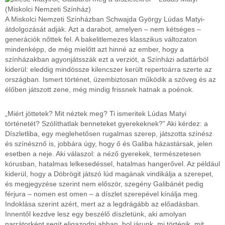
A Miskolci Nemzeti Színházban Schwajda György Lúdas Matyi-
átdolgozását adják. Azt a darabot, amelyen – nem kétséges –
generációk nőttek fel. A bakelitlemezes klasszikus változaton
mindenképp, de még mielőtt azt hinné az ember, hogy a
színházakban agyonjátsszák ezt a verziót, a Színházi adattárból
kiderül: eleddig mindössze kilencszer került repertoárra szerte az
országban. Ismert történet, üzembiztosan működik a szöveg és az
élőben játszott zene, még mindig frissnek hatnak a poénok.
„Miért jöttetek? Mit néztek meg? Ti ismeritek Lúdas Matyi
történetét? Szólíthatlak benneteket gyerekeknek?” Aki kérdez: a
Díszletliba, egy meglehetősen rugalmas szerep, játszotta színész
és színésznő is, jobbára úgy, hogy ő és Galiba házastársak, jelen
esetben a neje. Aki válaszol: a néző gyerekek, természetesen
kórusban, hatalmas lelkesedéssel, hatalmas hangerővel. Az például
kiderül, hogy a Döbrögit játszó lúd magának vindikálja a szerepet,
és megjegyzése szerint nem először, szegény Galibánét pedig
férjura – nomen est omen – a díszlet szerepével kínálja meg.
Indoklása szerint azért, mert az a legdrágább az előadásban.
Innentől kezdve lesz egy beszélő díszletünk, aki amolyan
narrátorként segít eligazodni abban, hol járunk, mi történik, mit