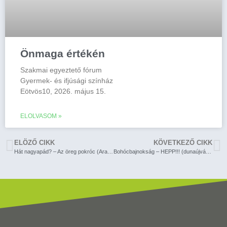
Önmaga értékén
Szakmai egyeztető fórum
Gyermek- és ifjúsági színház
Eötvös10, 2026. május 15.
ELOLVASOM »
ELÖZŐ CIKK
KÖVETKEZŐ CIKK
Hát nagyapád? – Az öreg pokróc (Aranytíz)
Bohócbajnokság – HEPP!!! (dunaújvárosi Bartók Kamaraszínház)