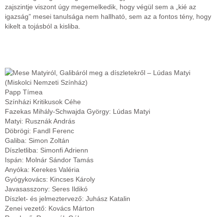
zajszintje viszont úgy megemelkedik, hogy végül sem a „kié az
igazság” mesei tanulsága nem hallható, sem az a fontos tény, hogy
kikelt a tojásból a kisliba.
Papp Tímea
Színházi Kritikusok Céhe
Fazekas Mihály-Schwajda György: Lúdas Matyi
Matyi: Rusznák András
Döbrögi: Fandl Ferenc
Galiba: Simon Zoltán
Díszletliba: Simonfi Adrienn
Ispán: Molnár Sándor Tamás
Anyóka: Kerekes Valéria
Gyógykovács: Kincses Károly
Javasasszony: Seres Ildikó
Díszlet- és jelmeztervező: Juhász Katalin
Zenei vezető: Kovács Márton