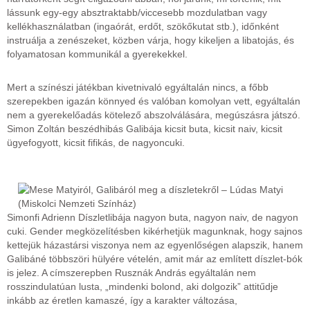
lássunk egy-egy absztraktabb/viccesebb mozdulatban vagy
kellékhasználatban (ingaórát, erdőt, szökőkutat stb.), időnként
instruálja a zenészeket, közben várja, hogy kikeljen a libatojás, és
folyamatosan kommunikál a gyerekekkel.
Mert a színészi játékban kivetnivaló egyáltalán nincs, a főbb
szerepekben igazán könnyed és valóban komolyan vett, egyáltalán
nem a gyerekelőadás kötelező abszolválására, megúszásra játszó.
Simon Zoltán beszédhibás Galibája kicsit buta, kicsit naiv, kicsit
ügyefogyott, kicsit fifikás, de nagyoncuki.
Simonfi Adrienn Díszletlibája nagyon buta, nagyon naiv, de nagyon
cuki. Gender megközelítésben kikérhetjük magunknak, hogy sajnos
kettejük házastársi viszonya nem az egyenlőségen alapszik, hanem
Galibáné többszöri hülyére vételén, amit már az említett díszlet-bók
is jelez. A címszerepben Rusznák András egyáltalán nem
rosszindulatúan lusta, „mindenki bolond, aki dolgozik” attitűdje
inkább az éretlen kamaszé, így a karakter változása,