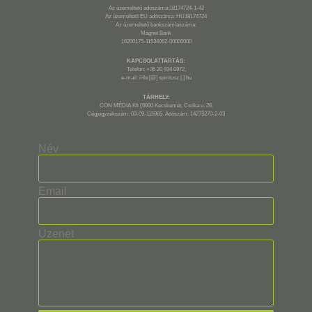
Az üzemeltető adószáma:18174724-1-42
Az üzemeltető EU adószáma: HU18174724
Az üzemeltető bankszámlaszáma:
Magnet Bank
16200175-11534062-00000000
KAPCSOLATTARTÁS:
Telefon: +36 20 934 0972,
e-mail: info [@] spiritusz [.] hu
TÁRHELY:
CON MÉDIA Kft (6000 Kecskemét, Csóka u. 26.
Cégjegyzékszám: 03-09-115965. Adószám: 14275270-2-03
Név
Email
Üzenet