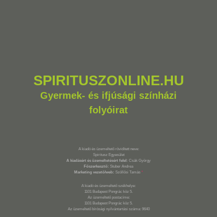
SPIRITUSZONLINE.HU
Gyermek- és ifjúsági színházi
folyóirat
A kiadó és üzemeltető rövidített neve:
Spiritusz Egyesület
A kiadásért és üzemeltetésért felel:
Csák György
Főszerkesztő:
Stuber Andrea
Marketing vezető/web:
Szöllősi Tamás
*
A kiadó és üzemeltető székhelye:
1101 Budapest Pongrác köz 5.
Az üzemeltető postacíme:
1101 Budapest Pongrác köz 5.
Az üzemeltető bírósági nyilvántartási száma: 9640