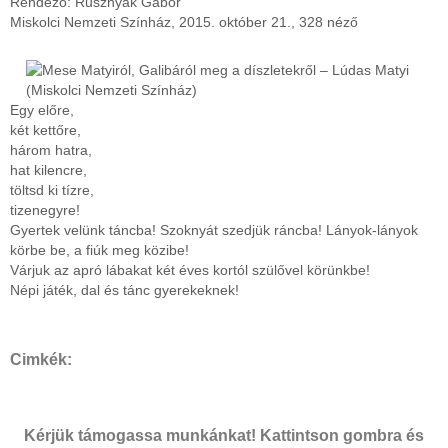
Rendező: Rusznyák Gábor
Miskolci Nemzeti Színház, 2015. október 21., 328 néző
Egy előre,
két kettőre,
három hatra,
hat kilencre,
töltsd ki tízre,
tizenegyre!
Gyertek velünk táncba! Szoknyát szedjük ráncba! Lányok-lányok
körbe be, a fiúk meg közibe!
Várjuk az apró lábakat két éves kortól szülővel körünkbe!
Népi játék, dal és tánc gyerekeknek!
Cimkék:
Kérjük támogassa munkánkat! Kattintson gombra és