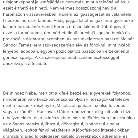
tulajdonképpeni jellemfejlődése nem más, mint a felnőtté válás, s
ezért érthető és hihető. Nem vérmes bosszúszomj hevíti a
háromszori visszaverésben, hanem az igazságérzet és valamiféle
fineszes móresre tanítás. Pedig joggal lehetne igazi nép-gyermeke-
lázadó-forradalmár Fandl Ferenc erősen kitömött Döbrögijével,
ezzel a formátumos, ám mérhetetlenül üresfejű, igazán bunkó és
provinciális diktátorral szemben, akihez tökéletesen passzol Molnár
Sándor Tamás nem szükségszerűen elv- és főnökhű, mint inkább
lényéből adódóan, egyben pozíciójához passzolóan érzéketlenül
gonosz Ispánja. A kis szerepeket adók szintén tisztességgel
abszolválják a feladatot.
De mindez hiába, mert ott a kifelé beszélés, a gyerekek folytonos,
mindenáron való kvázi-bevonása az olyan kínosságokkal tetézve,
mint a második részt nyitó „Mi tetszett jobban: az első felvonás
vagy a szünet?”. Rusznyák Gábor rendezőnek elég lett volna bízni
a helyzetekben és a színészekben, hiszen tökéletesen funkcionálna
az előadás matyistul, libástul, döbrögistül, ispánostul a saját
világában, leoltott fényű nézőtéren. A jópofáskodó interakciókban
dramaturgiailag fölöslegesen kiabáló gyereknézők adrenalin- és