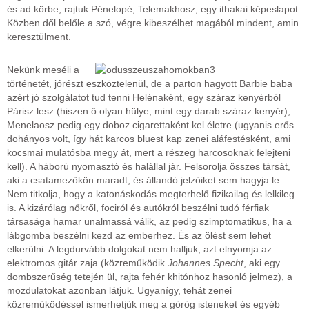
és ad körbe, rajtuk Pénelopé, Telemakhosz, egy ithakai képeslapot.
Közben dől belőle a szó, végre kibeszélhet magából mindent, amin
keresztülment.
Nekünk meséli a
történetét, jórészt eszköztelenül, de a parton hagyott Barbie baba
azért jó szolgálatot tud tenni Helénaként, egy száraz kenyérből
Párisz lesz (hiszen ő olyan hülye, mint egy darab száraz kenyér),
Menelaosz pedig egy doboz cigarettaként kel életre (ugyanis erős
dohányos volt, így hát karcos bluest kap zenei aláfestésként, ami
kocsmai mulatósba megy át, mert a részeg harcosoknak felejteni
kell). A háború nyomasztó és halállal jár. Felsorolja összes társát,
aki a csatamezőkön maradt, és állandó jelzőiket sem hagyja le.
Nem titkolja, hogy a katonáskodás megterhelő fizikailag és lelkileg
is. A kizárólag nőkről, fociról és autókról beszélni tudó férfiak
társasága hamar unalmassá válik, az pedig szimptomatikus, ha a
lábgomba beszélni kezd az emberhez. És az ölést sem lehet
elkerülni. A legdurvább dolgokat nem halljuk, azt elnyomja az
elektromos gitár zaja (közreműködik
Johannes Specht
, aki egy
dombszerűség tetején ül, rajta fehér khitónhoz hasonló jelmez), a
mozdulatokat azonban látjuk. Ugyanígy, tehát zenei
közreműködéssel ismerhetjük meg a görög isteneket és egyéb