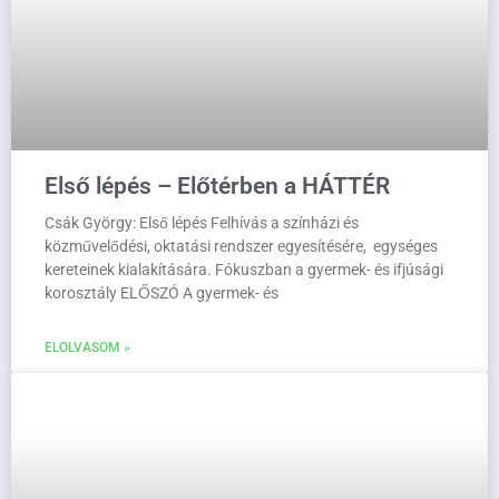
Első lépés – Előtérben a HÁTTÉR
Csák György: Első lépés Felhívás a színházi és
közművelődési, oktatási rendszer egyesítésére, egységes
kereteinek kialakítására. Fókuszban a gyermek- és ifjúsági
korosztály ELŐSZÓ A gyermek- és
ELOLVASOM »