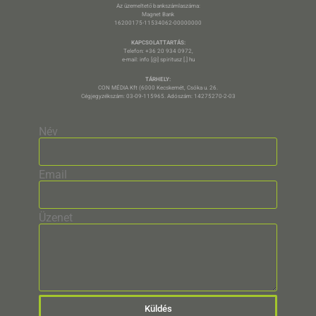
Az üzemeltető bankszámlaszáma:
Magnet Bank
16200175-11534062-00000000
KAPCSOLATTARTÁS:
Telefon: +36 20 934 0972,
e-mail: info [@] spiritusz [.] hu
TÁRHELY:
CON MÉDIA Kft (6000 Kecskemét, Csóka u. 26.
Cégjegyzékszám: 03-09-115965. Adószám: 14275270-2-03
Név
Email
Üzenet
Küldés