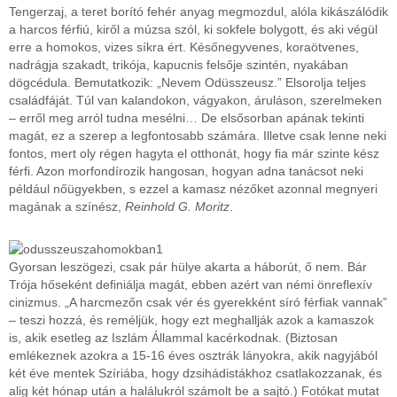
Tengerzaj, a teret borító fehér anyag megmozdul, alóla kikászálódik
a harcos férfiú, kiről a múzsa szól, ki sokfele bolygott, és aki végül
erre a homokos, vizes síkra ért. Későnegyvenes, koraötvenes,
nadrágja szakadt, trikója, kapucnis felsője szintén, nyakában
dögcédula. Bemutatkozik: „Nevem Odüsszeusz.” Elsorolja teljes
családfáját. Túl van kalandokon, vágyakon, áruláson, szerelmeken
– erről meg arról tudna mesélni… De elsősorban apának tekinti
magát, ez a szerep a legfontosabb számára. Illetve csak lenne neki
fontos, mert oly régen hagyta el otthonát, hogy fia már szinte kész
férfi. Azon morfondírozik hangosan, hogyan adna tanácsot neki
például nőügyekben, s ezzel a kamasz nézőket azonnal megnyeri
magának a színész,
Reinhold G. Moritz
.
Gyorsan leszögezi, csak pár hülye akarta a háborút, ő nem. Bár
Trója hőseként definiálja magát, ebben azért van némi önreflexív
cinizmus. „A harcmezőn csak vér és gyerekként síró férfiak vannak”
– teszi hozzá, és reméljük, hogy ezt meghallják azok a kamaszok
is, akik esetleg az Iszlám Állammal kacérkodnak. (Biztosan
emlékeznek azokra a 15-16 éves osztrák lányokra, akik nagyjából
két éve mentek Szíriába, hogy dzsihádistákhoz csatlakozzanak, és
alig két hónap után a halálukról számolt be a sajtó.) Fotókat mutat