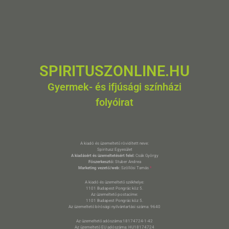
SPIRITUSZONLINE.HU
Gyermek- és ifjúsági színházi
folyóirat
A kiadó és üzemeltető rövidített neve:
Spiritusz Egyesület
A kiadásért és üzemeltetésért felel:
Csák György
Főszerkesztő:
Stuber Andrea
Marketing vezető/web:
Szöllősi Tamás
*
A kiadó és üzemeltető székhelye:
1101 Budapest Pongrác köz 5.
Az üzemeltető postacíme:
1101 Budapest Pongrác köz 5.
Az üzemeltető bírósági nyilvántartási száma: 9640
Az üzemeltető adószáma:18174724-1-42
Az üzemeltető EU adószáma: HU18174724