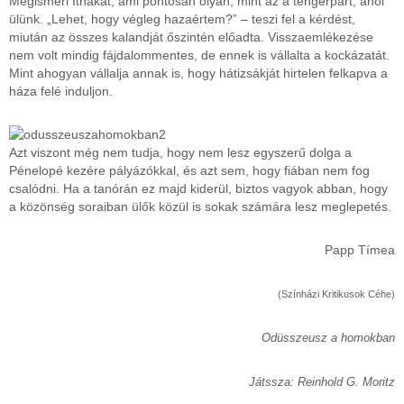
Megismeri Ithakát, ami pontosan olyan, mint az a tengerpart, ahol
ülünk. „Lehet, hogy végleg hazaértem?” – teszi fel a kérdést,
miután az összes kalandját őszintén előadta. Visszaemlékezése
nem volt mindig fájdalommentes, de ennek is vállalta a kockázatát.
Mint ahogyan vállalja annak is, hogy hátizsákját hirtelen felkapva a
háza felé induljon.
Azt viszont még nem tudja, hogy nem lesz egyszerű dolga a
Pénelopé kezére pályázókkal, és azt sem, hogy fiában nem fog
csalódni. Ha a tanórán ez majd kiderül, biztos vagyok abban, hogy
a közönség soraiban ülők közül is sokak számára lesz meglepetés.
Papp Tímea
(Színházi Kritikusok Céhe)
Odüsszeusz a homokban
Játssza: Reinhold G. Moritz