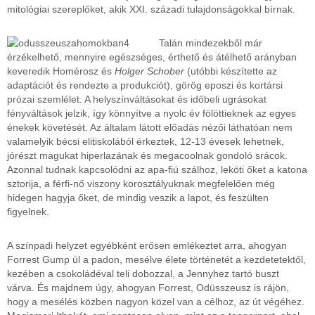
mitológiai szereplőket, akik XXI. századi tulajdonságokkal bírnak.
Talán mindezekből már
érzékelhető, mennyire egészséges, érthető és átélhető arányban
keveredik Homérosz és
Holger Schober
(utóbbi készítette az
adaptációt és rendezte a produkciót), görög eposzi és kortársi
prózai szemlélet. A helyszínváltásokat és időbeli ugrásokat
fényváltások jelzik, így könnyítve a nyolc év fölöttieknek az egyes
énekek követését. Az általam látott előadás nézői láthatóan nem
valamelyik bécsi elitiskolából érkeztek, 12-13 évesek lehetnek,
jórészt magukat hiperlazának és megacoolnak gondoló srácok.
Azonnal tudnak kapcsolódni az apa-fiú szálhoz, leköti őket a katona
sztorija, a férfi-nő viszony korosztályuknak megfelelően még
hidegen hagyja őket, de mindig veszik a lapot, és feszülten
figyelnek.
A színpadi helyzet egyébként erősen emlékeztet arra, ahogyan
Forrest Gump ül a padon, mesélve élete történetét a kezdetetektől,
kezében a csokoládéval teli dobozzal, a Jennyhez tartó buszt
várva. És majdnem úgy, ahogyan Forrest, Odüsszeusz is rájön,
hogy a mesélés közben nagyon közel van a célhoz, az út végéhez.