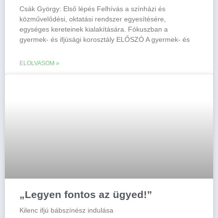
Csák György: Első lépés Felhívás a színházi és
közművelődési, oktatási rendszer egyesítésére,
egységes kereteinek kialakítására. Fókuszban a
gyermek- és ifjúsági korosztály ELŐSZÓ A gyermek- és
ELOLVASOM »
„Legyen fontos az ügyed!”
Kilenc ifjú bábszínész indulása