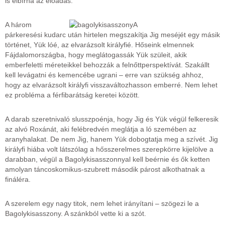
is elbírna az előadás.
A három
párkeresési kudarc után hirtelen megszakítja Jig meséjét egy másik
történet, Yük lóé, az elvarázsolt királyfié. Hőseink elmennek
Fájdalomországba, hogy meglátogassák Yük szüleit, akik
emberfeletti méreteikkel behozzák a felnőttperspektívát. Szakállt
kell levágatni és kemencébe ugrani – erre van szükség ahhoz,
hogy az elvarázsolt királyfi visszaváltozhasson emberré. Nem lehet
ez probléma a férfibarátság keretei között.
A darab szeretnivaló slusszpoénja, hogy Jig és Yük végül felkeresik
az alvó Roxánát, aki felébredvén meglátja a ló szemében az
aranyhalakat. De nem Jig, hanem Yük dobogtatja meg a szívét. Jig
királyfi hiába volt látszólag a hősszerelmes szerepkörre kijelölve a
darabban, végül a Bagolykisasszonnyal kell beérnie és ők ketten
amolyan táncoskomikus-szubrett második párost alkothatnak a
fináléra.
A szerelem egy nagy titok, nem lehet irányítani – szögezi le a
Bagolykisasszony. A szánkból vette ki a szót.