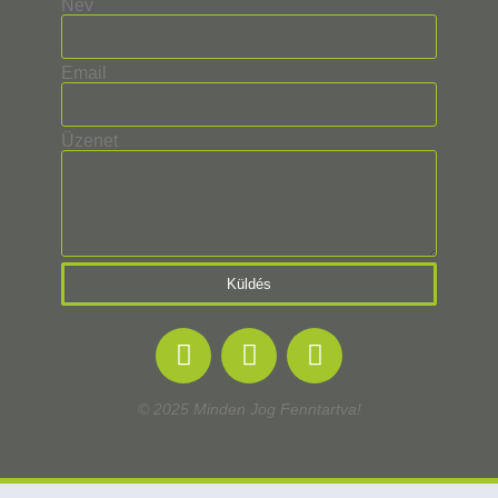
Név
Email
Üzenet
Küldés
© 2025 Minden Jog Fenntartva!