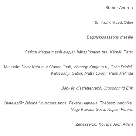
Stuber Andrea
(Színházi Kritikusok Céhe)
Bagolykisasszony meséje
Szécsi Magda meséi alapján bábszínpadra írta: Kárpáti Péter
Játsszák: Nagy Kata m.v./Vadon Judit, Várnagy Kinga m.v., Czéh Dániel,
Kalocsányi Gábor, Matta Lóránt, Papp Melinda
Báb- és díszlettervező: Grosschmid Erik
Kivitelezők: Bódiné Kövecses Anna, Fekete Hajnalka, Thébesz Veronika,
Nagy Kovács Géza, Kapási Ferenc
Zeneszerző: Kovács Áron Ádám