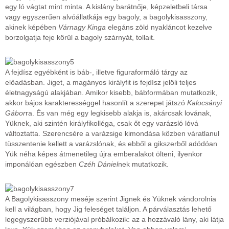
egy ló vágtat mint minta. A kislány barátnője, képzeletbeli társa
vagy egyszerűen alvóállatkája egy bagoly, a bagolykisasszony,
akinek képében
Várnagy Kinga
elegáns zöld nyakláncot kezelve
borzolgatja feje körül a bagoly szárnyát, tollait.
A fejdísz egyébként is báb-, illetve figuraformáló tárgy az
előadásban. Jiget, a magányos királyfit is fejdísz jelöli teljes
életnagyságú alakjában. Amikor kisebb, bábformában mutatkozik,
akkor bájos karakterességgel hasonlít a szerepet játszó
Kalocsányi
Gábor
ra. És van még egy legkisebb alakja is, akárcsak lovának,
Yüknek, aki szintén királyfikolléga, csak őt egy varázsló lóvá
változtatta. Szerencsére a varázsige kimondása közben váratlanul
tüsszentenie kellett a varázslónak, és ebből a gikszerből adódóan
Yük néha képes átmenetileg újra emberalakot ölteni, ilyenkor
imponálóan egészben
Czéh Dániel
nek mutatkozik.
A Bagolykisasszony meséje szerint Jignek és Yüknek vándorolnia
kell a világban, hogy Jig feleséget találjon. A párválasztás lehető
legegyszerűbb verziójával próbálkozik: az a hozzávaló lány, aki látja