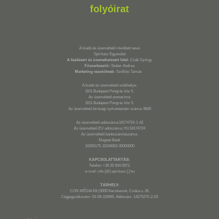
folyóirat
A kiadó és üzemeltető rövidített neve:
Spiritusz Egyesület
A kiadásért és üzemeltetésért felel:
Csák György
Főszerkesztő:
Stuber Andrea
Marketing vezető/web:
Szöllősi Tamás
*
A kiadó és üzemeltető székhelye:
1101 Budapest Pongrác köz 5.
Az üzemeltető postacíme:
1101 Budapest Pongrác köz 5.
Az üzemeltető bírósági nyilvántartási száma: 9640
Az üzemeltető adószáma:18174724-1-42
Az üzemeltető EU adószáma: HU18174724
Az üzemeltető bankszámlaszáma:
Magnet Bank
16200175-11534062-00000000
KAPCSOLATTARTÁS:
Telefon: +36 20 934 0972,
e-mail: info [@] spiritusz [.] hu
TÁRHELY:
CON MÉDIA Kft (6000 Kecskemét, Csóka u. 26.
Cégjegyzékszám: 03-09-115965. Adószám: 14275270-2-03