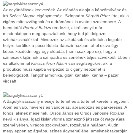
Az együttállások kedvezőek. Az előadás alapja a képzőművész és
író
Szécsi Magda
cigánymeséje. Színpadra
Kárpáti Péter
írta, aki a
cigány mítoszvilágnak és a drámának is avatott szakembere. A
bemutatót
Perényi Balázs
rendezte, akiről annyit már
mindenképpen megtapasztaltunk, hogy tud jól dolgozni
színházcsinálókkal. Mindezek az alkotások és alkotók a legjobb
helyre kerültek a pécsi Bóbita Bábszínházban, ahol eleve úgy
képes kezdődni egy-egy előadás (nem csak épp ez), hogy a
színészek kijönnek a színpadra és zenélnek teljes szívükből. Ebben
ez alkalommal
Kovács Áron Ádám
van segítségükre, aki a
produkció muzsikájába vérpezsdítő cigány népzenét is
beledolgozott. Tangóharmonika, gitár, kanalak, kanna – pazar
vircsaft.
A Bagolykisasszony meséje történet és a történet kerete is egyben.
Álom és való, heverés és vándorlás, ábrándozás és párkeresés. A
főhős, akinek mesélnek, Orsós János és Orsós Jánosné Roxána
nevű kislánya. Igazi kislányforma színésznő játssza őt
Nagy Kata
személyében, virágos szoknyában, rózsával a hajában. Aludni
megy éppen az ágyába, színes ágyneműjébe, amelynek takaróján