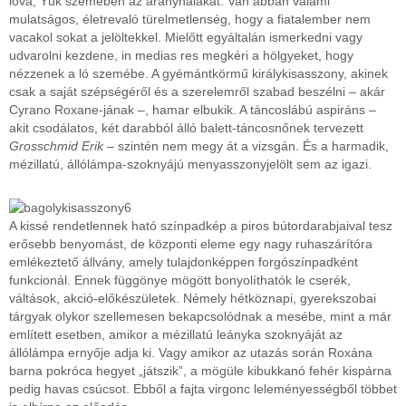
lova, Yük szemében az aranyhalakat. Van abban valami
mulatságos, életrevaló türelmetlenség, hogy a fiatalember nem
vacakol sokat a jelöltekkel. Mielőtt egyáltalán ismerkedni vagy
udvarolni kezdene, in medias res megkéri a hölgyeket, hogy
nézzenek a ló szemébe. A gyémántkörmű királykisasszony, akinek
csak a saját szépségéről és a szerelemről szabad beszélni – akár
Cyrano Roxane-jának –, hamar elbukik. A táncoslábú aspiráns –
akit csodálatos, két darabból álló balett-táncosnőnek tervezett
Grosschmid Erik
– szintén nem megy át a vizsgán. És a harmadik,
mézillatú, állólámpa-szoknyájú menyasszonyjelölt sem az igazi.
A kissé rendetlennek ható színpadkép a piros bútordarabjaival tesz
erősebb benyomást, de központi eleme egy nagy ruhaszárítóra
emlékeztető állvány, amely tulajdonképpen forgószínpadként
funkcionál. Ennek függönye mögött bonyolíthatók le cserék,
váltások, akció-előkészületek. Némely hétköznapi, gyerekszobai
tárgyak olykor szellemesen bekapcsolódnak a mesébe, mint a már
említett esetben, amikor a mézillatú leányka szoknyáját az
állólámpa ernyője adja ki. Vagy amikor az utazás során Roxána
barna pokróca hegyet „játszik”, a mögüle kibukkanó fehér kispárna
pedig havas csúcsot. Ebből a fajta virgonc leleményességből többet