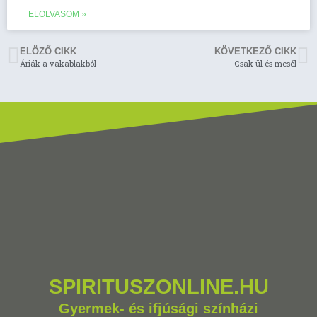
ELOLVASOM »
ELÖZŐ CIKK
KÖVETKEZŐ CIKK
Áriák a vakablakból
Csak ül és mesél
SPIRITUSZONLINE.HU
Gyermek- és ifjúsági színházi