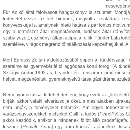
meseregénye
Für Anikó által felolvasott hangoskönyv is született. Mond
történetét nézve, azt kell hinnünk, megvolt a családnak Les
könyvecskéje is, amelynek ihlető hatása s pár fontos motí
egy a természet által meghatározott, tudósok által irány
szabályozott, eszményi állam utópiája rejlik. Tündér Lala tör
szemlélve, világok megrendítő találkozását képzelhetjük el. A
Mert Egressy Zoltán átdolgozásából éppen a „tündérszagú” e
szerelme és gyermekét féltő aggódása körül forog. (A tündé
Szilágyi Andor 1993-as, Leander és Lenszirom című meseját
helyett megzenésített, gyermeknyelvű társalgási dráma születik.
Némi nyomozással ki lehet deríteni, hogy ezek az „örökéletű
bírják, akkor valaki elvarázsolja őket, s más alakban újrak
nem unják, a törvényeket betartják. Ám egyre többször k
varázsvegyszerekkel, melyeket Csill, a tudós (
Felhőfi Kiss L
akkor kezdődik, amikor a mindenek fölött álló csodafügefa, a
Irisznek (
Horváth Anna
) egy apró fiúcskát ajándékoz. Iris