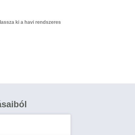
assza ki a havi rendszeres
ásaiból