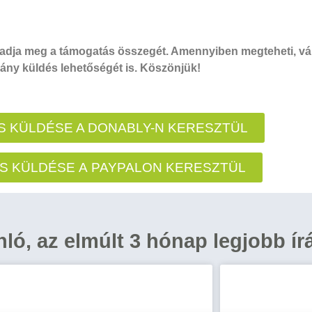
dja meg a támogatás összegét. Amennyiben megteheti, vál
ny küldés lehetőségét is. Köszönjük!
 KÜLDÉSE A DONABLY-N KERESZTÜL
S KÜLDÉSE A PAYPALON KERESZTÜL
ánló, az elmúlt 3 hónap legjobb ír