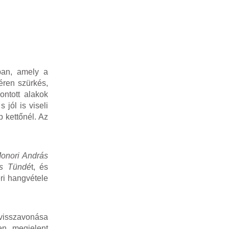
ban, amely a
éren szürkés,
ontott alakok
 jól is viseli
b kettőnél. Az
onori András
s Tündé
t, és
i hangvétele
visszavonása
en megjelent