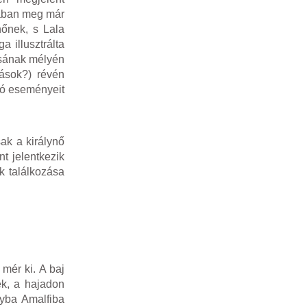
nában meg már
nőnek, s Lala
 illusztrálta
ásának mélyén
kások?) révén
áró eseményeit
ak a királynő
t jelentkezik
k találkozása
 mér ki. A baj
nek, a hajadon
nyba Amalfiba