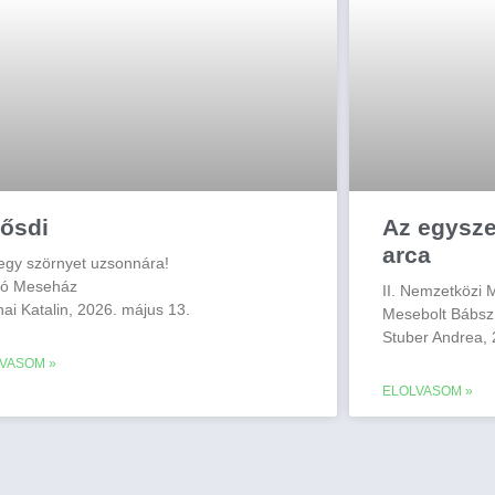
lősdi
Az egysz
arca
 egy szörnyet uzsonnára!
kó Meseház
II. Nemzetközi 
ai Katalin, 2026. május 13.
Mesebolt Bábsz
Stuber Andrea, 
VASOM »
ELOLVASOM »