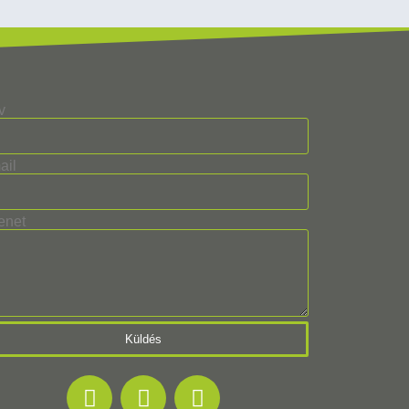
v
ail
enet
Küldés