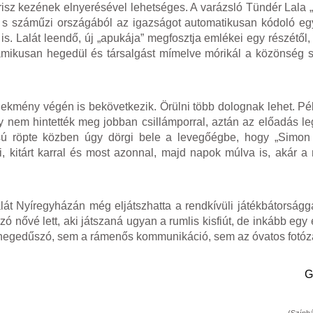
z Irisz kezének elnyerésével lehetséges. A varázsló Tündér Lala
, s száműzi országából az igazságot automatikusan kódoló eg
t is. Lalát leendő, új „apukája” megfosztja emlékei egy részétő
amikusan hegedül és társalgást mímelve mórikál a közönség s
elekmény végén is bekövetkezik. Örülni több dolognak lehet. Pé
y nem hintették meg jobban csillámporral, aztán az előadás le
ssú röpte közben úgy dörgi bele a levegőégbe, hogy „Simon
 kitárt karral és most azonnal, majd napok múlva is, akár a
lát Nyíregyházán még eljátszhatta a rendkívüli játékbátorságg
zó nővé lett, aki játszaná ugyan a rumlis kisfiút, de inkább egy 
a hegedűszó, sem a rámenős kommunikáció, sem az óvatos fotóz
G
(Színhá