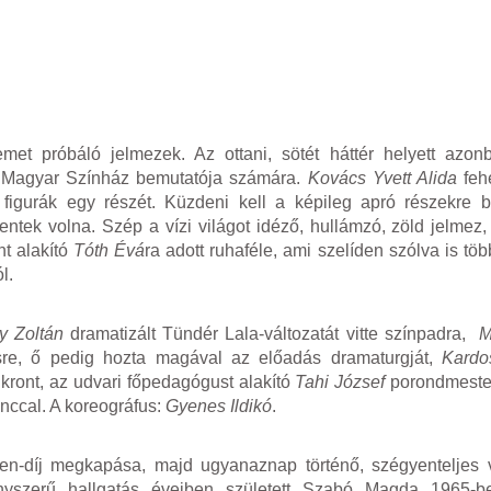
et próbáló jelmezek. Az ottani, sötét háttér helyett azon
t a Magyar Színház bemutatója számára.
Kovács Yvett Alida
feh
 figurák egy részét. Küzdeni kell a képileg apró részekre b
ntek volna. Szép a vízi világot idéző, hullámzó, zöld jelmez, s
nt alakító
Tóth Évá
ra adott ruhaféle, ami szelíden szólva is töb
l.
y Zoltán
dramatizált Tündér Lala-változatát vitte színpadra,
M
ésre, ő pedig hozta magával az előadás dramaturgját,
Kardo
ikront, az udvari főpedagógust alakító
Tahi József
porondmester
tánccal. A koreográfus:
Gyenes Ildikó
.
n-díj megkapása, majd ugyanaznap történő, szégyenteljes 
nyszerű hallgatás éveiben született Szabó Magda 1965-b