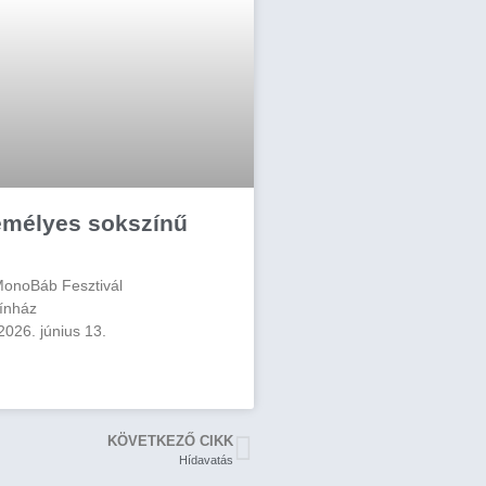
emélyes sokszínű
MonoBáb Fesztivál
ínház
2026. június 13.
KÖVETKEZŐ CIKK
Hídavatás