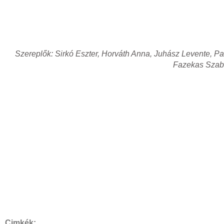
Szereplők: Sirkó Eszter, Horváth Anna, Juhász Levente, Pav
Fazekas Szabol
Cimkék: