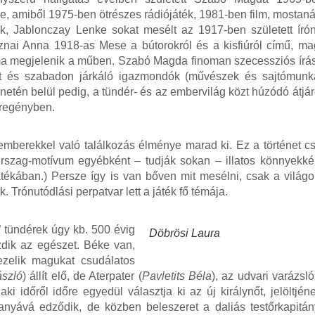
, amiből 1975-ben ötrészes rádiójáték, 1981-ben film, mosta
ják, Jablonczay Lenke sokat mesélt az 1917-ben született író
znai Anna 1918-as Mese a bútorokról és a kisfiúról című, maga
vuma megjelenik a műben. Szabó Magda finoman szecessziós ír
ított és szabadon járkáló igazmondók (művészek és sajtómun
ténetén belül pedig, a tündér- és az embervilág közt húzódó átj
 regényben.
mberekkel való találkozás élménye marad ki. Ez a történet cs
rszag-motívum egyébként – tudják sokan – illatos könnyekkén
ékában.) Persze így is van bőven mit mesélni, csak a világo
 Trónutódlási perpatvar lett a játék fő témája.
” tündérek úgy kb. 500 évig
Döbrösi Laura
ezdik az egészet. Béke van,
ezelik magukat csudálatos
ászló
) állít elő, de Aterpater (
Pavletits Béla
), az udvari varázsló
ki időről időre egyedül választja ki az új királynőt, jelöltjé
z anyává edződik, de közben beleszeret a daliás testőrkapitá