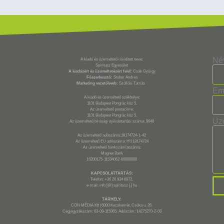
Né
A kiadó és üzemeltető rövidített neve:
Spiritusz Egyesület
A kiadásért és üzemeltetésért felel:
Csák György
Főszerkesztő:
Stuber Andrea
Marketing vezető/web:
Szöllősi Tamás
*
Em
A kiadó és üzemeltető székhelye:
1101 Budapest Pongrác köz 5.
Az üzemeltető postacíme:
1101 Budapest Pongrác köz 5.
Üz
Az üzemeltető bírósági nyilvántartási száma: 9640
Az üzemeltető adószáma:18174724-1-42
Az üzemeltető EU adószáma: HU18174724
Az üzemeltető bankszámlaszáma:
Magnet Bank
16200175-11534062-00000000
KAPCSOLATTARTÁS:
Telefon: +36 20 934 0972,
e-mail: info [@] spiritusz [.] hu
TÁRHELY:
CON MÉDIA Kft (6000 Kecskemét, Csóka u. 26.
Cégjegyzékszám: 03-09-115965. Adószám: 14275270-2-03