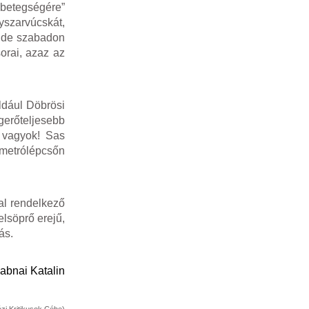
 „betegségére”
yszarvúcskát,
l, de szabadon
orai, azaz az
ldául Döbrösi
gerőteljesebb
 vagyok! Sas
 metrólépcsőn
al rendelkező
elsöprő erejű,
ás.
abnai Katalin
zi Kritikusok Céhe)