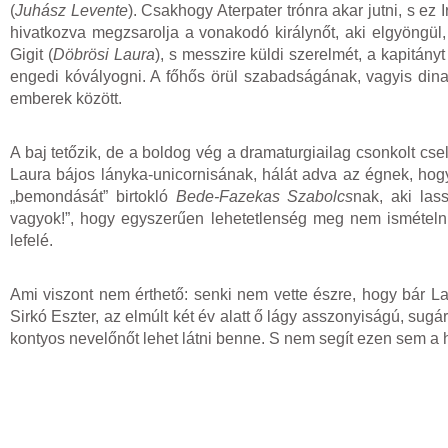
(
Juhász Levente
). Csakhogy Aterpater trónra akar jutni, s e
hivatkozva megzsarolja a vonakodó királynőt, aki elgyöngül
Gigit (
Döbrösi Laura
), s messzire küldi szerelmét, a kapitány
engedi kóvályogni. A főhős örül szabadságának, vagyis din
emberek között.
A baj tetőzik, de a boldog vég a dramaturgiailag csonkolt cs
Laura bájos lányka-unicornisának, hálát adva az égnek, hog
„bemondását” birtokló
Bede-Fazekas Szabolcs
nak, aki la
vagyok!”, hogy egyszerűen lehetetlenség meg nem ismételni,
lefelé.
Ami viszont nem érthető: senki nem vette észre, hogy bár La
Sirkó Eszter, az elmúlt két év alatt ő lágy asszonyiságú, sugár
kontyos nevelőnőt lehet látni benne. S nem segít ezen sem 