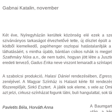
Gabnai Katalin, november
Két éve, Nyíregyházán kerültek közönség elé ezek a szem
szivárványos tarkaságot élvezhetővé tette, új díszlet épül
ködből kiemelkedő, papírhenger oszlopai hatástalanítják a
láthatásáért, s mintha újabb, bántóan csíkos ruhák is megjele
Szathmáry Nóra a.n.
, de nem tudni, hogyan jött létre a Juszti
eredeti tervező,
Gadus Erika
neve viszont lemaradt a színlapró
A szabolcsi produkció,
Halasi Dániel
rendezésében,
Egress
zenéjével. A Magyar Színház is Halasit kérte föl rendez
főszereplőjét,
Sirkó Eszter
t. A játék sok eleme, s vele az Om
azt jelzi, cirkusz-színházat fogunk látni, buli hangulattal, sok 
A Baumgarte
Pavletits Béla, Horváth Anna
után, a ké