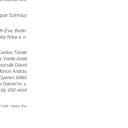
gyar Színház)
óth Éva, Bede-
áry Nóra a. n.
Kardos Tünde
s Yvette Alida
arucsák Dávid
Monori András
Gyenes Ildikó
 Dániel m. v.
 kb. 650 néző
Fotók: Juhász Éva