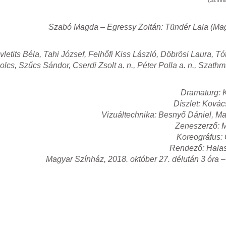
Szabó Magda – Egressy Zoltán: Tündér Lala (Ma
letits Béla, Tahi József, Felhőfi Kiss László, Döbrösi Laura, T
cs, Szűcs Sándor, Cserdi Zsolt a. n., Péter Polla a. n., Szathm
Dramaturg: 
Díszlet: Kovác
Vizuáltechnika: Besnyő Dániel, M
Zeneszerző: 
Koreográfus: 
Rendező: Halasi
Magyar Színház, 2018. október 27. délután 3 óra –