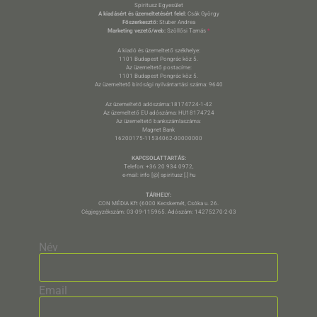
Spiritusz Egyesület
A kiadásért és üzemeltetésért felel:
Csák György
Főszerkesztő:
Stuber Andrea
Marketing vezető/web:
Szöllősi Tamás
*
A kiadó és üzemeltető székhelye:
1101 Budapest Pongrác köz 5.
Az üzemeltető postacíme:
1101 Budapest Pongrác köz 5.
Az üzemeltető bírósági nyilvántartási száma: 9640
Az üzemeltető adószáma:18174724-1-42
Az üzemeltető EU adószáma: HU18174724
Az üzemeltető bankszámlaszáma:
Magnet Bank
16200175-11534062-00000000
KAPCSOLATTARTÁS:
Telefon: +36 20 934 0972,
e-mail: info [@] spiritusz [.] hu
TÁRHELY:
CON MÉDIA Kft (6000 Kecskemét, Csóka u. 26.
Cégjegyzékszám: 03-09-115965. Adószám: 14275270-2-03
Név
Email