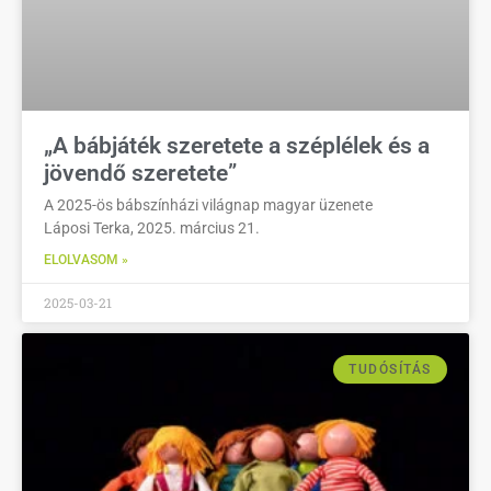
„A bábjáték szeretete a széplélek és a
jövendő szeretete”
A 2025-ös bábszínházi világnap magyar üzenete
Láposi Terka, 2025. március 21.
ELOLVASOM »
2025-03-21
TUDÓSÍTÁS