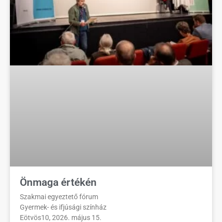
Önmaga értékén
Szakmai egyeztető fórum
Gyermek- és ifjúsági színház
Eötvös10, 2026. május 15.