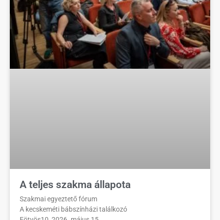
A teljes szakma állapota
Szakmai egyeztető fórum
A kecskeméti bábszínházi találkozó
Eötvös10, 2026. május 15.