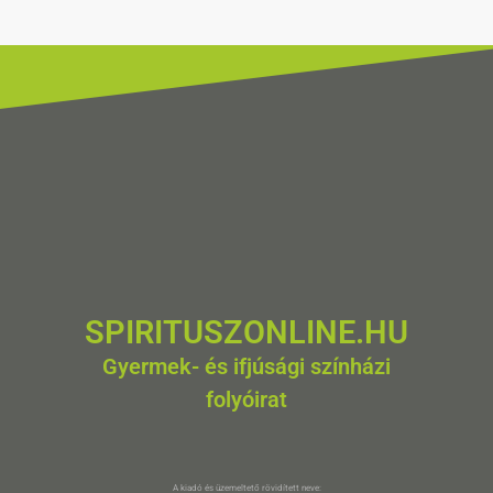
SPIRITUSZONLINE.HU
Gyermek- és ifjúsági színházi
folyóirat
A kiadó és üzemeltető rövidített neve: