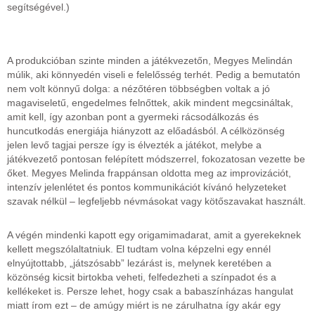
segítségével.)
A produkcióban szinte minden a játékvezetőn, Megyes Melindán
múlik, aki könnyedén viseli e felelősség terhét. Pedig a bemutatón
nem volt könnyű dolga: a nézőtéren többségben voltak a jó
magaviseletű, engedelmes felnőttek, akik mindent megcsináltak,
amit kell, így azonban pont a gyermeki rácsodálkozás és
huncutkodás energiája hiányzott az előadásból. A célközönség
jelen levő tagjai persze így is élvezték a játékot, melybe a
játékvezető pontosan felépített módszerrel, fokozatosan vezette be
őket. Megyes Melinda frappánsan oldotta meg az improvizációt,
intenzív jelenlétet és pontos kommunikációt kívánó helyzeteket
szavak nélkül – legfeljebb névmásokat vagy kötőszavakat használt.
A végén mindenki kapott egy origamimadarat, amit a gyerekeknek
kellett megszólaltatniuk. El tudtam volna képzelni egy ennél
elnyújtottabb, „játszósabb” lezárást is, melynek keretében a
közönség kicsit birtokba veheti, felfedezheti a színpadot és a
kellékeket is. Persze lehet, hogy csak a babaszínházas hangulat
miatt írom ezt – de amúgy miért is ne zárulhatna így akár egy