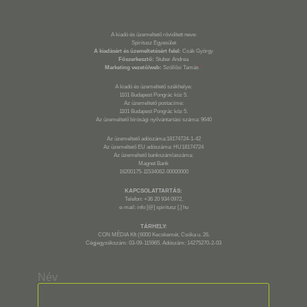
A kiadó és üzemeltető rövidített neve:
Spiritusz Egyesület
A kiadásért és üzemeltetésért felel:
Csák György
Főszerkesztő:
Stuber Andrea
Marketing vezető/web:
Szöllősi Tamás
*
A kiadó és üzemeltető székhelye:
1101 Budapest Pongrác köz 5.
Az üzemeltető postacíme:
1101 Budapest Pongrác köz 5.
Az üzemeltető bírósági nyilvántartási száma: 9640
Az üzemeltető adószáma:18174724-1-42
Az üzemeltető EU adószáma: HU18174724
Az üzemeltető bankszámlaszáma:
Magnet Bank
16200175-11534062-00000000
KAPCSOLATTARTÁS:
Telefon: +36 20 934 0972,
e-mail: info [@] spiritusz [.] hu
TÁRHELY:
CON MÉDIA Kft (6000 Kecskemét, Csóka u. 26.
Cégjegyzékszám: 03-09-115965. Adószám: 14275270-2-03
Név