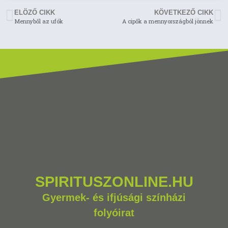
ELÖZŐ CIKK
KÖVETKEZŐ CIKK
Mennyből az ufók
A cipők a mennyországból jönnek
SPIRITUSZONLINE.HU
Gyermek- és ifjúsági színházi
folyóirat