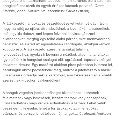
üldögélésre is használható fadoboz: innen kerülnek elő a különféle
hangkeltő eszközök és egyéb értékes kacatok (tervező:
Orosz
Klaudia
, videó:
Kovács Ivó
, szcenikus:
Farkas István
).
A játékvezető hangokat és összefüggéseket kutat, például rájön,
hogy ha ráfúj az ujjára, átrendeződnek a kivetítőkön a buborékok;
talál egy kis dobozt, ami képes felvenni és visszajátszani
állathangokat; megfog egy felhő alakú párnát, mire mennydörgés
hallatszik, és elered az egyenletesen csordogáló, ablakpárkányon
kopogó eső. A játékvezető szeretne társakat találni a
felfedezéseihez: igyekszik bevonni a nézőket, átadni a tanultakat.
Így belőlünk is hangokat csalogat elő: ugrálással, tapssal vezényel
dallamot, ritmust. Egy madárrá alakított piros párnában is társra lel,
barátságuk akkor pecsételődik meg, amikor a játékvezető a másik
unszolására odaadja neki a karkötőjét, ami tökéletesen áll a kisebb
szerzetnek – csokornyakkendőként.
A hangok végtelen játéklehetőséget biztosítanak. Lehetnek
félelmetesek vagy ismerősek, kiszámíthatóak vagy becsapósak,
visszatérhetnek vagy örökre elillanhatnak a térben. Lehet velük
beszélgetni, feleselni, lehet a forrásukat kutatni, lehet őket
utánozni, és persze lehet teljesen új hangokat létrehozni. Amikben