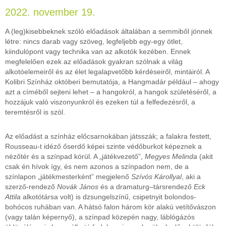
2022. november 19.
A (leg)kisebbeknek szóló előadások általában a semmiből jönnek
létre: nincs darab vagy szöveg, legfeljebb egy-egy ötlet,
kiindulópont vagy technika van az alkotók kezében. Ennek
megfelelően ezek az előadások gyakran szólnak a világ
alkotóelemeiről és az élet legalapvetőbb kérdéseiről, mintáiról. A
Kolibri Színház októberi bemutatója, a Hangmadár például – ahogy
azt a címéből sejteni lehet – a hangokról, a hangok születéséről, a
hozzájuk való viszonyunkról és ezeken túl a felfedezésről, a
teremtésről is szól.
Az előadást a színház előcsarnokában játsszák; a falakra festett,
Rousseau-t idéző őserdő képei szinte védőburkot képeznek a
nézőtér és a színpad körül. A „játékvezető”,
Megyes Melinda
(akit
csak én hívok így, és nem azonos a színpadon nem, de a
színlapon „játékmesterként” megjelenő
Szívós Károllyal
, aki a
szerző-rendező
Novák János
és a dramaturg–társrendező
Eck
Attila
alkotótársa volt) is dzsungelszínű, csipetnyit bolondos-
bohócos ruhában van. A hátsó falon három kör alakú vetítővászon
(vagy talán képernyő), a színpad közepén nagy, láblógázós