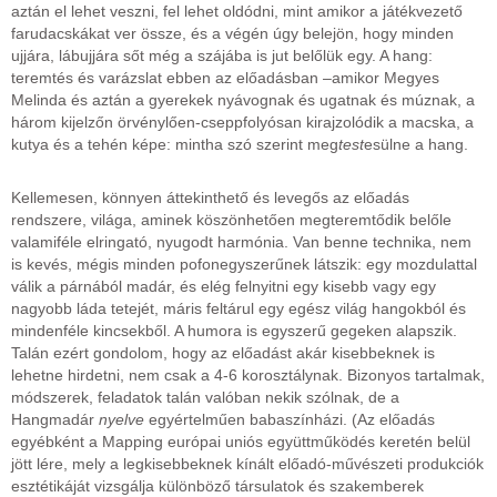
aztán el lehet veszni, fel lehet oldódni, mint amikor a játékvezető
farudacskákat ver össze, és a végén úgy belejön, hogy minden
ujjára, lábujjára sőt még a szájába is jut belőlük egy. A hang:
teremtés és varázslat ebben az előadásban –amikor Megyes
Melinda és aztán a gyerekek nyávognak és ugatnak és múznak, a
három kijelzőn örvénylően-cseppfolyósan kirajzolódik a macska, a
kutya és a tehén képe: mintha szó szerint meg
test
esülne a hang.
Kellemesen, könnyen áttekinthető és levegős az előadás
rendszere, világa, aminek köszönhetően megteremtődik belőle
valamiféle elringató, nyugodt harmónia. Van benne technika, nem
is kevés, mégis minden pofonegyszerűnek látszik: egy mozdulattal
válik a párnából madár, és elég felnyitni egy kisebb vagy egy
nagyobb láda tetejét, máris feltárul egy egész világ hangokból és
mindenféle kincsekből. A humora is egyszerű gegeken alapszik.
Talán ezért gondolom, hogy az előadást akár kisebbeknek is
lehetne hirdetni, nem csak a 4-6 korosztálynak. Bizonyos tartalmak,
módszerek, feladatok talán valóban nekik szólnak, de a
Hangmadár
nyelve
egyértelműen babaszínházi. (Az előadás
egyébként a Mapping európai uniós együttműködés keretén belül
jött lére, mely a legkisebbeknek kínált előadó-művészeti produkciók
esztétikáját vizsgálja különböző társulatok és szakemberek