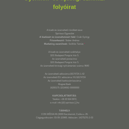
folyóirat
A kiadó és üzemeltető rövidített neve:
Spiritusz Egyesület
A kiadásért és üzemeltetésért felel:
Csák György
Főszerkesztő:
Stuber Andrea
Marketing vezető/web:
Szöllősi Tamás
*
A kiadó és üzemeltető székhelye:
1101 Budapest Pongrác köz 5.
Az üzemeltető postacíme:
1101 Budapest Pongrác köz 5.
Az üzemeltető bírósági nyilvántartási száma: 9640
Az üzemeltető adószáma:18174724-1-42
Az üzemeltető EU adószáma: HU18174724
Az üzemeltető bankszámlaszáma:
Magnet Bank
16200175-11534062-00000000
KAPCSOLATTARTÁS:
Telefon: +36 20 934 0972,
e-mail: info [@] spiritusz [.] hu
TÁRHELY:
CON MÉDIA Kft (6000 Kecskemét, Csóka u. 26.
Cégjegyzékszám: 03-09-115965. Adószám: 14275270-2-03