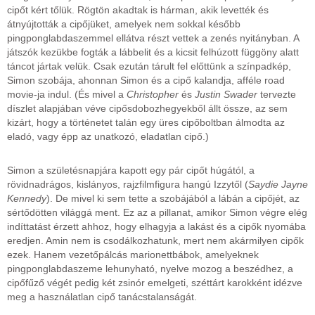
cipőt kért tőlük. Rögtön akadtak is hárman, akik levették és
átnyújtották a cipőjüket, amelyek nem sokkal később
pingponglabdaszemmel ellátva részt vettek a zenés nyitányban. A
játszók kezükbe fogták a lábbelit és a kicsit felhúzott függöny alatt
táncot jártak velük. Csak ezután tárult fel előttünk a színpadkép,
Simon szobája, ahonnan Simon és a cipő kalandja, afféle road
movie-ja indul. (És mivel a
Christopher
és
Justin Swader
tervezte
díszlet alapjában véve cipősdobozhegyekből állt össze, az sem
kizárt, hogy a történetet talán egy üres cipőboltban álmodta az
eladó, vagy épp az unatkozó, eladatlan cipő.)
Simon a születésnapjára kapott egy pár cipőt húgától, a
rövidnadrágos, kislányos, rajzfilmfigura hangú Izzytől (
Saydie Jayne
Kennedy
). De mivel ki sem tette a szobájából a lábán a cipőjét, az
sértődötten világgá ment. Ez az a pillanat, amikor Simon végre elég
indíttatást érzett ahhoz, hogy elhagyja a lakást és a cipők nyomába
eredjen. Amin nem is csodálkozhatunk, mert nem akármilyen cipők
ezek. Hanem vezetőpálcás marionettbábok, amelyeknek
pingponglabdaszeme lehunyható, nyelve mozog a beszédhez, a
cipőfűző végét pedig két zsinór emelgeti, széttárt karokként idézve
meg a használatlan cipő tanácstalanságát.