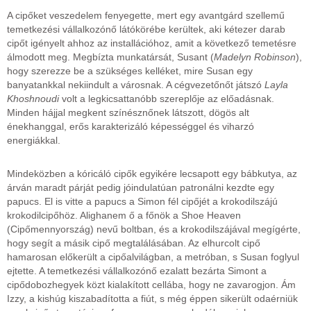
A cipőket veszedelem fenyegette, mert egy avantgárd szellemű
temetkezési vállalkozónő látókörébe kerültek, aki kétezer darab
cipőt igényelt ahhoz az installációhoz, amit a következő temetésre
álmodott meg. Megbízta munkatársát, Susant (
Madelyn Robinson
),
hogy szerezze be a szükséges kelléket, mire Susan egy
banyatankkal nekiindult a városnak. A cégvezetőnőt játszó
Layla
Khoshnoudi
volt a legkicsattanóbb szereplője az előadásnak.
Minden hájjal megkent színésznőnek látszott, dögös alt
énekhanggal, erős karakterizáló képességgel és viharzó
energiákkal.
Mindeközben a kóricáló cipők egyikére lecsapott egy bábkutya, az
árván maradt párját pedig jóindulatúan patronálni kezdte egy
papucs. El is vitte a papucs a Simon fél cipőjét a krokodilszájú
krokodilcipőhöz. Alighanem ő a főnök a Shoe Heaven
(Cipőmennyország) nevű boltban, és a krokodilszájával megígérte,
hogy segít a másik cipő megtalálásában. Az elhurcolt cipő
hamarosan előkerült a cipőalvilágban, a metróban, s Susan foglyul
ejtette. A temetkezési vállalkozónő ezalatt bezárta Simont a
cipődobozhegyek közt kialakított cellába, hogy ne zavarogjon. Ám
Izzy, a kishúg kiszabadította a fiút, s még éppen sikerült odaérniük