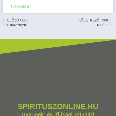
ELOLVASOM »
ELÖZŐ CIKK
KÖVETKEZŐ CIKK
Hamar elrepül
SÜSÜ 45
SPIRITUSZONLINE.HU
Gyermek- és ifjúsági színházi