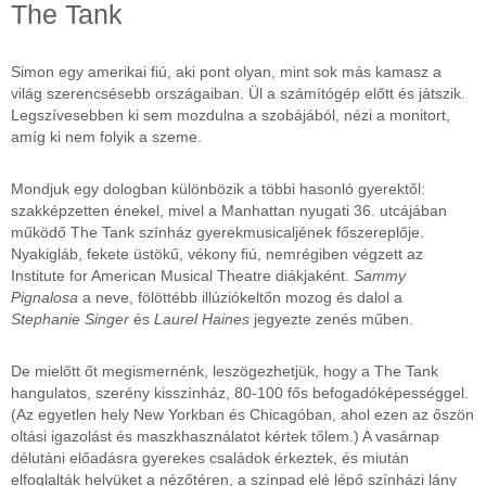
The Tank
Simon egy amerikai fiú, aki pont olyan, mint sok más kamasz a
világ szerencsésebb országaiban. Ül a számítógép előtt és játszik.
Legszívesebben ki sem mozdulna a szobájából, nézi a monitort,
amíg ki nem folyik a szeme.
Mondjuk egy dologban különbözik a többi hasonló gyerektől:
szakképzetten énekel, mivel a Manhattan nyugati 36. utcájában
működő The Tank színház gyerekmusicaljének főszereplője.
Nyakigláb, fekete üstökű, vékony fiú, nemrégiben végzett az
Institute for American Musical Theatre diákjaként.
Sammy
Pignalosa
a neve, fölöttébb illúziókeltőn mozog és dalol a
Stephanie Singer
és
Laurel Haines
jegyezte zenés műben.
De mielőtt őt megismernénk, leszögezhetjük, hogy a The Tank
hangulatos, szerény kisszínház, 80-100 fős befogadóképességgel.
(Az egyetlen hely New Yorkban és Chicagóban, ahol ezen az őszön
oltási igazolást és maszkhasználatot kértek tőlem.) A vasárnap
délutáni előadásra gyerekes családok érkeztek, és miután
elfoglalták helyüket a nézőtéren, a színpad elé lépő színházi lány