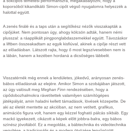
a sokcipős temetési performanszra, megakadályozni, hogy a
koporsóból kikandikáló Simon-cipőt végső nyugalomra helyezzék a
halottal együtt.
A zenés finálé és a taps után a segítőkész nézők visszakapták a
cipőjüket. Nem pontosan úgy, ahogy kölcsön adták, hanem némi
plusszal: a ráapplikált pingponglabdaszemekkel együtt. Távozáskor
a liftben összeakadtam az egyik kisfiúval, akinek a cipője részt vett
az előadásban. Látszott rajta, hogy ő most legszívesebben nem is
a lábán, hanem a kezében hordaná a dicsőséges lábbelit.
Visszatérnék még ennek a lendületes, jókedvű, arányosan zenés-
bábos előadásnak az elejére. Amikor Simon a szobájában játszott,
az úgy valósult meg
Meghan Finn
rendezésében, hogy a
cipődobozhalmokra rávetítettek valamilyen számítógépes
játékpályát, amin haladni kellett támadások, lövések közepette. De
aki az életét mentette az akcióban, az nem vetített, grafikus,
animációs figura volt, hanem egy kézzel fogható pálcás síkbáb. Egy
mackó igyekezett, cikázott a képek előtt jobbra-balra, egy bábos
színész jóvoltából. Ez a megoldás, a bábtechnika és videótechnika
vegyítése, a tradicionális és a modern ötvözése lenyűgözött.