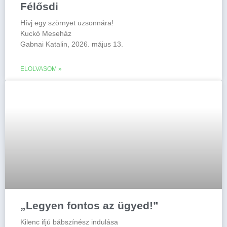
Félősdi
Hívj egy szörnyet uzsonnára!
Kuckó Meseház
Gabnai Katalin, 2026. május 13.
ELOLVASOM »
„Legyen fontos az ügyed!”
Kilenc ifjú bábszínész indulása