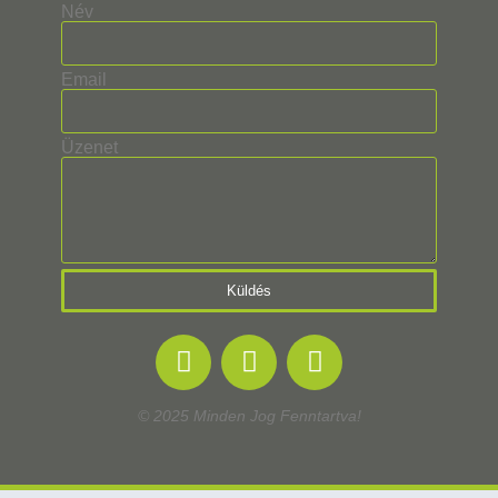
Név
Email
Üzenet
Küldés
© 2025 Minden Jog Fenntartva!