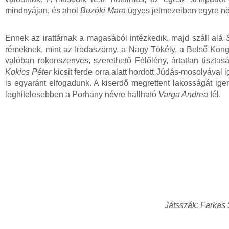
mindnyájan, és ahol
Bozóki Mara
ügyes jelmezeiben egyre nö
Ennek az irattárnak a magasából intézkedik, majd száll alá
rémeknek, mint az Irodaszörny, a Nagy Tökély, a Belső Kong
valóban rokonszenves, szerethető Félőlény, ártatlan tisztas
Kokics Péter
kicsit ferde orra alatt hordott Júdás-mosolyával 
is egyaránt elfogadunk. A kiserdő megrettent lakosságát i
leghitelesebben a Porhany névre hallható
Varga Andrea
fél.
Játsszák: Farkas 