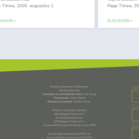
 Tímea, 2026. augusztus 1.
Papp Tímea, 202
VASOM »
ELOLVASOM »
Né
A kiadó és üzemeltető rövidített neve:
Spiritusz Egyesület
A kiadásért és üzemeltetésért felel:
Csák György
Főszerkesztő:
Stuber Andrea
Marketing vezető/web:
Szöllősi Tamás
*
Em
A kiadó és üzemeltető székhelye:
1101 Budapest Pongrác köz 5.
Az üzemeltető postacíme:
1101 Budapest Pongrác köz 5.
Üz
Az üzemeltető bírósági nyilvántartási száma: 9640
Az üzemeltető adószáma:18174724-1-42
Az üzemeltető EU adószáma: HU18174724