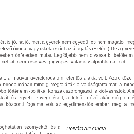
azért is jó, ha jó, mert a gyerek nem egyedül és nem magától m
elező óvodai vagy iskolai színházlátogatás esetén.) De a gyere
tben önfeledten mulat. Legföljebb nem olvassa ki belőle mi
delmet lát, nem keserves gügyögést valamely álprobléma fölött.
t, a magyar gyerekirodalom jelentős alakja volt. Azok közé ta
n birodalmában mindig megtalálták a valóságtartalmat, a mind
bb történelmi-politikai korszak szorongásai is kiolvashatók. A
kját és egyéb fenyegetéseit, a felnőtt néző akár még emlé
kodás központi fogalma volt az egydimenziós ember, meg a m
oghatatlan szörnyektől és a
Horváth Alexandra
 nem a pusztulás, hanem a