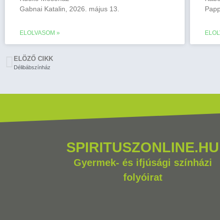
Gabnai Katalin, 2026. május 13.
Papp
ELOLVASOM »
ELOL
ELÖZŐ CIKK
Délibábszínház
SPIRITUSZONLINE.HU
Gyermek- és ifjúsági színházi
folyóirat