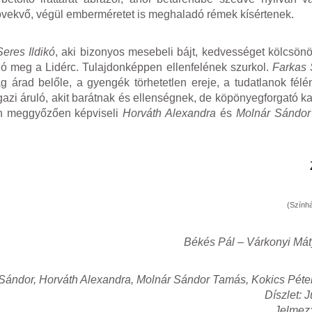
vekvő, végül emberméretet is meghaladó rémek kísértenek.
Seres Ildikó
, aki bizonyos mesebeli bájt, kedvességet kölcsönö
ó meg a Lidérc. Tulajdonképpen ellenfelének szurkol.
Farkas
ág árad belőle, a gyengék törhetetlen ereje, a tudatlanok félé
igazi áruló, akit barátnak és ellenségnek, de köpönyegforgató k
gen meggyőzően képviseli
Horváth Alexandra
és
Molnár Sándo
(Színhá
Békés Pál – Várkonyi Mát
Sándor, Horváth Alexandra, Molnár Sándor Tamás, Kokics Péter,
Díszlet: 
Jelmez