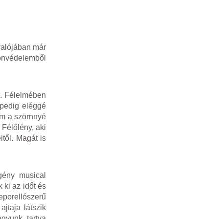
valójában már
 önvédelemből
t. Félelmében
gpedig eléggé
Ám a szörnnyé
 Félőlény, aki
itől. Magát is
ény musical
 ki az időt és
eporellószerű
ajtaja látszik
agyunk tartva