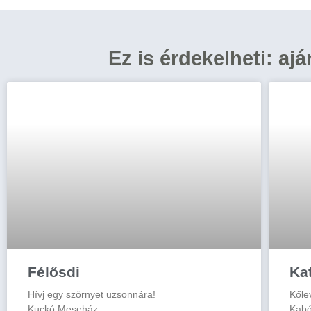
Ez is érdekelheti: aj
Félősdi
Ka
Hívj egy szörnyet uzsonnára!
Kőle
Kuckó Meseház
Kabó