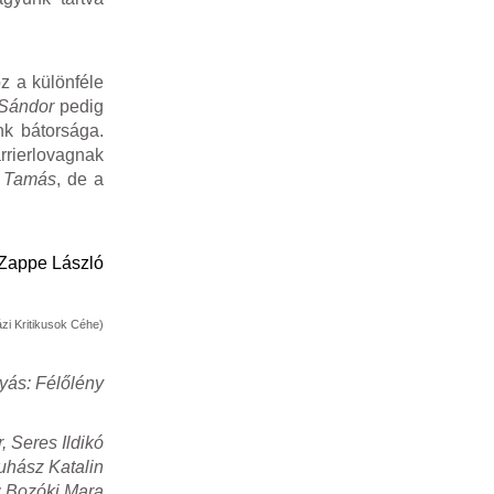
z a különféle
 Sándor
pedig
nk bátorsága.
arrierlovagnak
r Tamás
, de a
Zappe László
zi Kritikusok Céhe)
yás: Félőlény
 Seres Ildikó
Juhász Katalin
: Bozóki Mara