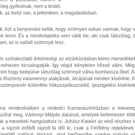
leg gyilkolnak, nem a testet,
k, az belül van, a jellemben, a magatartásban.
ik. Azt a benyomást keltik, hogy szörnyen sokan vannak, hogy 
 lenni. És a mimikritaktika sem válik be; aki csak látszólag,
ni, az is valódi szörnnyé lesz.
ó és szórakoztató értelmiségi az elzárkózásban keres menedéke
 nehezen kicsalogatják. Így végül kénytelen hőssé válni. Mé
 mint hogy beépülve látszólag szörnnyé válva bomlassza őket. 
a főszörny valamennyi alakjának, álcájának minden kísérlete. A
zörnyvezér különféle hókuszpókuszaitól, ijesztgetési kísérlete
ria
rendezésében a miskolci Kamaraszínházban a mesereg
szólal meg
, Várkonyi Mátyás
dalaival, amelyek kellemesen töltik
ak a mesebeli hangulathoz is.
Juhász Katalin
az első részhez l
 a rajzolt erőből rajzolt fa dől ki, csak a Félőlény rejtekének 
etöltő irattárat ábrázol, ahol betűrendbe szedve nyilván v