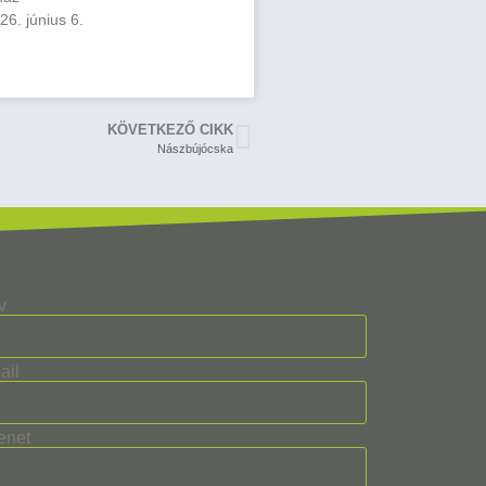
6. június 6.
KÖVETKEZŐ CIKK
Nászbújócska
v
ail
enet