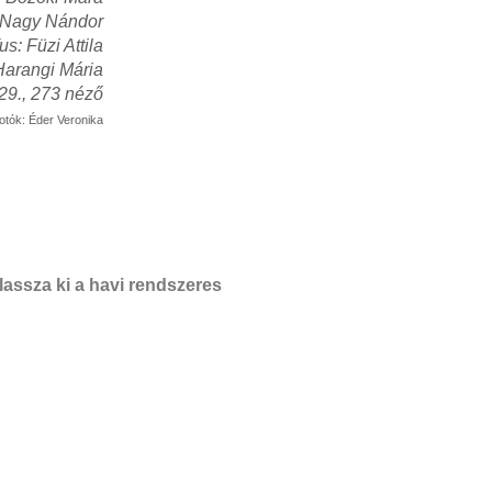
: Nagy Nándor
s: Füzi Attila
arangi Mária
29., 273 néző
otók: Éder Veronika
assza ki a havi rendszeres