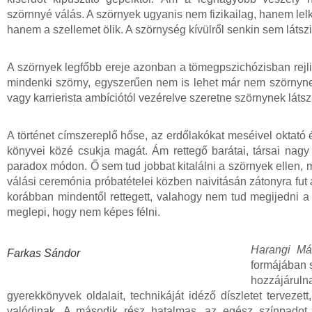
szörnnyé válás. A szörnyek ugyanis nem fizikailag, hanem lelki
hanem a szellemet ölik. A szörnység kívülről senkin sem látszi
A szörnyek legfőbb ereje azonban a tömegpszichózisban rejl
mindenki szörny, egyszerűen nem is lehet már nem szörnynek
vagy karrierista ambíciótól vezérelve szeretne szörnynek látsza
A történet címszereplő hőse, az erdőlakókat meséivel oktat
könyvei közé csukja magát. Ám rettegő barátai, társai nagy
paradox módon. Ő sem tud jobbat kitalálni a szörnyek ellen,
válási ceremónia próbatételei közben naivitásán zátonyra fut 
korábban mindentől rettegett, valahogy nem tud megijedni a s
meglepi, hogy nem képes félni.
Harangi Má
Farkas Sándor
formájában 
hozzájáruln
gyerekkönyvek oldalait, technikáját idéző díszletet tervezett,
valódinak. A második rész hatalmas, az egész színpadot b