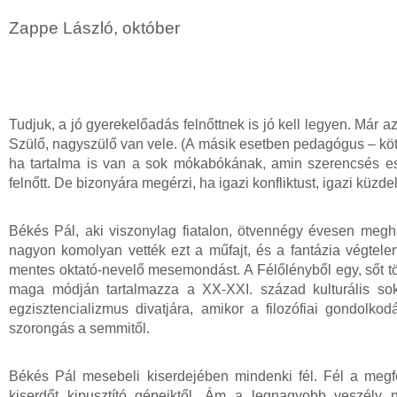
Zappe László, október
Tudjuk, a jó gyerekelőadás felnőttnek is jó kell legyen. Már 
Szülő, nagyszülő van vele. (A másik esetben pedagógus – köt
ha tartalma is van a sok mókabókának, amin szerencsés ese
felnőtt. De bizonyára megérzi, ha igazi konfliktust, igazi küz
Békés Pál, aki viszonylag fiatalon, ötvennégy évesen meghal
nagyon komolyan vették ezt a műfajt, és a fantázia végtele
mentes oktató-nevelő mesemondást. A Félőlényből egy, sőt tö
maga módján tartalmazza a XX-XXI. század kulturális sok
egzisztencializmus divatjára, amikor a filozófiai gondol
szorongás a semmitől.
Békés Pál mesebeli kiserdejében mindenki fél. Fél a megf
kiserdőt kipusztító gépeiktől. Ám a legnagyobb veszély