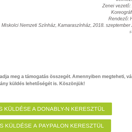
Zenei vezető
Koreográfu
Rendező: H
Miskolci Nemzeti Színház, Kamaraszínház, 2018. szeptember 
F
dja meg a támogatás összegét. Amennyiben megteheti, vál
ny küldés lehetőségét is. Köszönjük!
 KÜLDÉSE A DONABLY-N KERESZTÜL
S KÜLDÉSE A PAYPALON KERESZTÜL