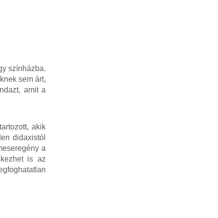
egy színházba.
knek sem árt,
ndazt, amit a
rtozott, akik
en didaxistól
 meseregény a
kezhet is az
egfoghatatlan