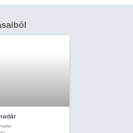
ásaiból
madár
 madár
ház