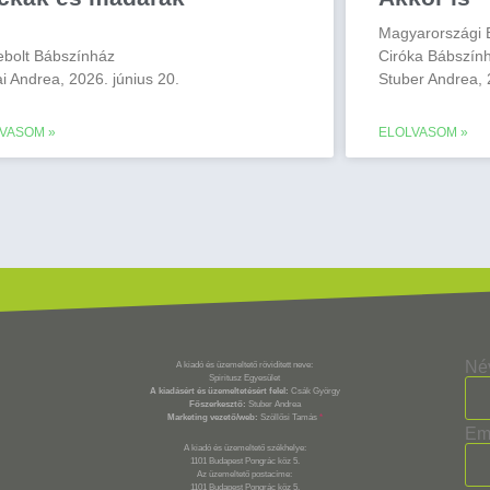
Magyarországi B
bolt Bábszínház
Ciróka Bábszín
i Andrea, 2026. június 20.
Stuber Andrea, 2
VASOM »
ELOLVASOM »
Né
A kiadó és üzemeltető rövidített neve:
Spiritusz Egyesület
A kiadásért és üzemeltetésért felel:
Csák György
Főszerkesztő:
Stuber Andrea
Marketing vezető/web:
Szöllősi Tamás
*
Em
A kiadó és üzemeltető székhelye:
1101 Budapest Pongrác köz 5.
Az üzemeltető postacíme:
1101 Budapest Pongrác köz 5.