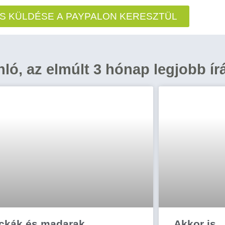
S KÜLDÉSE A PAYPALON KERESZTÜL
ánló, az elmúlt 3 hónap legjobb ír
ckák és madarak
Akkor is