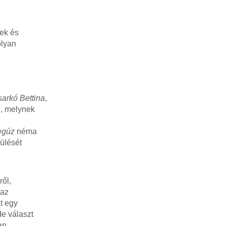
nek és
olyan
arkó Bettina
,
ti, melynek
egúz
néma
külését
ről,
 az
at egy
de választ
an