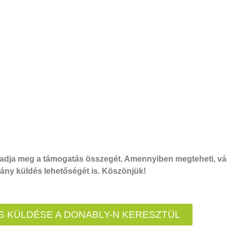
dja meg a támogatás összegét. Amennyiben megteheti, vál
ny küldés lehetőségét is. Köszönjük!
 KÜLDÉSE A DONABLY-N KERESZTÜL