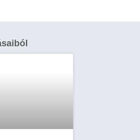
ásaiból