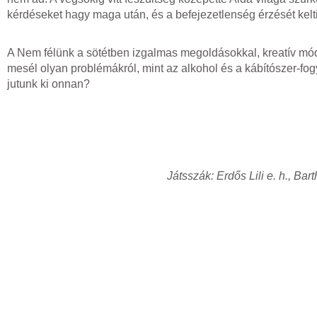
kérdéseket hagy maga után, és a befejezetlenség érzését kelti
A Nem félünk a sötétben izgalmas megoldásokkal, kreatív mód
mesél olyan problémákról, mint az alkohol és a kábítószer-fog
jutunk ki onnan?
Játsszák: Erdős Lili e. h., B