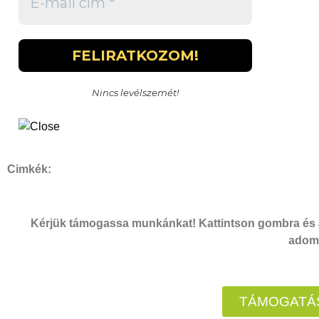
Nincs levélszemét!
Cimkék:
Kérjük támogassa munkánkat! Kattintson gombra és a
adomá
TÁMOGATÁS