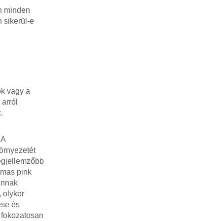
en minden
 sikerül-e
ok vagy a
 arról
.
 A
környezetét
legjellemzőbb
lmas pink
vannak
 olykor
ése és
d fokozatosan