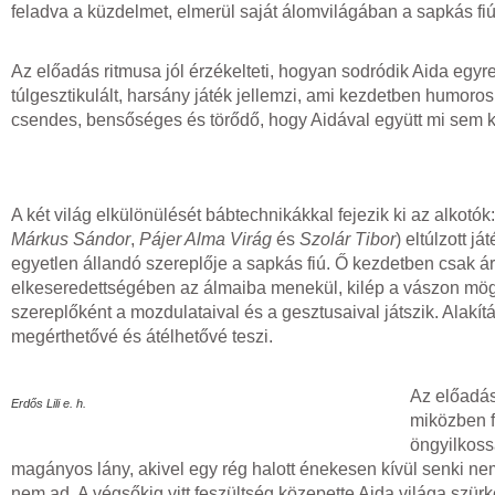
feladva a küzdelmet, elmerül saját álomvilágában a sapkás fiú
Az előadás ritmusa jól érzékelteti, hogyan sodródik Aida egy
túlgesztikulált, harsány játék jellemzi, ami kezdetben humoro
csendes, bensőséges és törődő, hogy Aidával együtt mi sem k
A két világ elkülönülését bábtechnikákkal fejezik ki az alkotó
Márkus Sándor
,
Pájer Alma Virág
és
Szolár Tibor
) eltúlzott j
egyetlen állandó szereplője a sapkás fiú. Ő kezdetben csak á
elkeseredettségében az álmaiba menekül, kilép a vászon mögü
szereplőként a mozdulataival és a gesztusaival játszik. Alakí
megérthetővé és átélhetővé teszi.
Az előadás
Erdős Lili e. h.
miközben f
öngyilkossá
magányos lány, akivel egy rég halott énekesen kívül senki ne
nem ad. A végsőkig vitt feszültség közepette Aida világa szürk