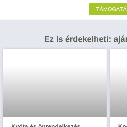
TÁMOGATÁ
Ez is érdekelheti: aj
Kvóta és önrendelkezés
Ko