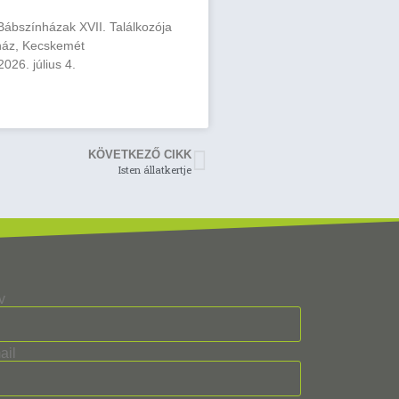
ábszínházak XVII. Találkozója
ház, Kecskemét
026. július 4.
KÖVETKEZŐ CIKK
Isten állatkertje
v
ail