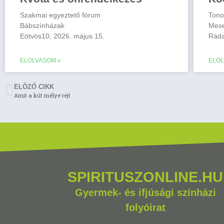
Szakmai egyeztető fórum
Tono
Bábszínházak
Mese
Eötvös10, 2026. május 15.
Ráda
ELOLVASOM »
ELOL
ELÖZŐ CIKK
Amit a kút mélye rejt
SPIRITUSZONLINE.HU
Gyermek- és ifjúsági színházi
folyóirat