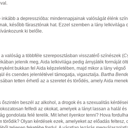
val.
re inkább a depresszióba: mindennapjainak valóságát élénk szí
snak, később fárasztónak hat. Ezzel szemben a lány lelkivilága 
ívánkozunk ki belőle.
k: a valóság a többféle szereposztásban visszatérő színészek (
Cs
átékában jelenik meg, Aida lelkivilága pedig árnyjáték formáját öl
rnyként bukkan fel Aida képzeletében, majd mikor a lány végső
l és csendes jelenlétével támogatja, vigasztalja.
Bartha Bend
tásában tetten érhető az a szeretet és törődés, amely Aida mene
 őszintén beszél az alkohol, a drogok és a szexualitás kérdései
okozatosan felfedi az okokat, amelyek a lányt lassan a halál és
g gondolata felé terelik. Mit lehet ilyenkor tenni? Hova fordulh
m törődik? Olyan kérdések ezek, amelyeket az előadás feltesz, 
éből teljesen feketébe fordul. A váratlan lezárás megválaszolatl