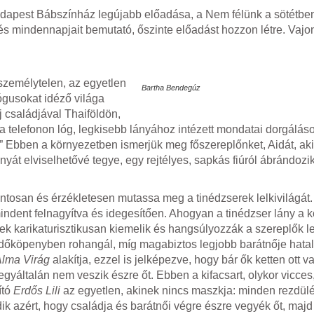
udapest Bábszínház legújabb előadása, a Nem félünk a sötétb
 és mindennapjait bemutató, őszinte előadást hozzon létre. Vajon
 személytelen, az egyetlen
Bartha Bendegúz
ógusokat idéző világa
j családjával Thaiföldön,
a telefonon lóg, legkisebb lányához intézett mondatai dorgálás
!” Ebben a környezetben ismerjük meg főszereplőnket, Aidát, aki
yát elviselhetővé tegye, egy rejtélyes, sapkás fiúról ábrándozik
ntosan és érzékletesen mutassa meg a tinédzserek lelkivilágát.
indent felnagyítva és idegesítően. Ahogyan a tinédzser lány a 
k karikaturisztikusan kiemelik és hangsúlyozzák a szereplők 
rdőköpenyben rohangál, míg magabiztos legjobb barátnője hata
Alma Virág
alakítja, ezzel is jelképezve, hogy bár ők ketten ott 
yáltalán nem veszik észre őt. Ebben a kifacsart, olykor vicces,
ító
Erdős Lili
az egyetlen, akinek nincs maszkja: minden rezdül
ik azért, hogy családja és barátnői végre észre vegyék őt, maj