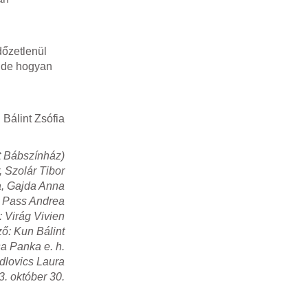
dőzetlenül
, de hogyan
Bálint Zsófia
t Bábszínház)
, Szolár Tibor
ra, Gajda Anna
: Pass Andrea
 Virág Vivien
ő: Kun Bálint
a Panka e. h.
dlovics Laura
. október 30.