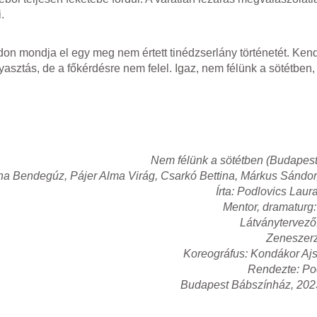
.
on mondja el egy meg nem értett tinédzserlány történetét. Ken
yasztás, de a főkérdésre nem felel. Igaz, nem félünk a sötétben
Nem félünk a sötétben (Budapes
artha Bendegúz, Pájer Alma Virág, Csarkó Bettina, Márkus Sándor
Írta: Podlovics Lau
Mentor, dramaturg
Látványtervező:
Zeneszerz
Koreográfus: Kondákor Ajs
Rendezte: Po
Budapest Bábszínház, 2023