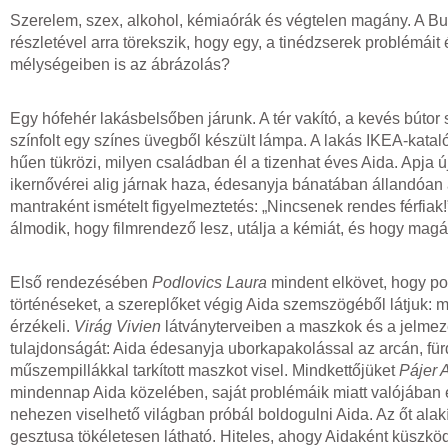
Szerelem, szex, alkohol, kémiaórák és végtelen magány. A B
részletével arra törekszik, hogy egy, a tinédzserek problémáit
mélységeiben is az ábrázolás?
Egy hófehér lakásbelsőben járunk. A tér vakító, a kevés bútor
színfolt egy színes üvegből készült lámpa. A lakás IKEA-katal
hűen tükrözi, milyen családban él a tizenhat éves Aida. Apja ú
ikernővérei alig járnak haza, édesanyja bánatában állandóan 
mantraként ismételt figyelmeztetés: „Nincsenek rendes férfiak
álmodik, hogy filmrendező lesz, utálja a kémiát, és hogy magán
Első rendezésében
Podlovics Laura
mindent elkövet, hogy po
történéseket, a szereplőket végig Aida szemszögéből látjuk: m
érzékeli.
Virág Vivien
látványterveiben a maszkok és a jelmeze
tulajdonságát: Aida édesanyja uborkapakolással az arcán, fü
műszempillákkal tarkított maszkot visel. Mindkettőjüket
Pájer 
mindennap Aida közelében, saját problémáik miatt valójában eg
nehezen viselhető világban próbál boldogulni Aida. Az őt alak
gesztusa tökéletesen látható. Hiteles, ahogy Aidaként küszköd