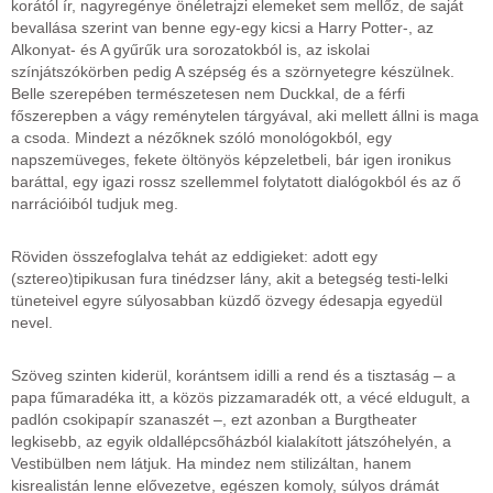
korától ír, nagyregénye önéletrajzi elemeket sem mellőz, de saját
bevallása szerint van benne egy-egy kicsi a Harry Potter-, az
Alkonyat- és A gyűrűk ura sorozatokból is, az iskolai
színjátszókörben pedig A szépség és a szörnyetegre készülnek.
Belle szerepében természetesen nem Duckkal, de a férfi
főszerepben a vágy reménytelen tárgyával, aki mellett állni is maga
a csoda. Mindezt a nézőknek szóló monológokból, egy
napszemüveges, fekete öltönyös képzeletbeli, bár igen ironikus
baráttal, egy igazi rossz szellemmel folytatott dialógokból és az ő
narrációiból tudjuk meg.
Röviden összefoglalva tehát az eddigieket: adott egy
(sztereo)tipikusan fura tinédzser lány, akit a betegség testi-lelki
tüneteivel egyre súlyosabban küzdő özvegy édesapja egyedül
nevel.
Szöveg szinten kiderül, korántsem idilli a rend és a tisztaság – a
papa fűmaradéka itt, a közös pizzamaradék ott, a vécé eldugult, a
padlón csokipapír szanaszét –, ezt azonban a Burgtheater
legkisebb, az egyik oldallépcsőházból kialakított játszóhelyén, a
Vestibülben nem látjuk. Ha mindez nem stilizáltan, hanem
kisrealistán lenne elővezetve, egészen komoly, súlyos drámát