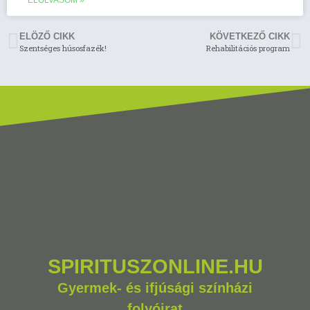
ELOLVASOM »
ELÖZŐ CIKK
KÖVETKEZŐ CIKK
Szentséges húsosfazék!
Rehabilitációs program
SPIRITUSZONLINE.HU
Gyermek- és ifjúsági színházi
folyóirat