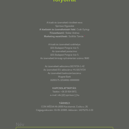
A kiadó és üzemeltető rövidített neve:
Spiritusz Egyesület
A kiadásért és üzemeltetésért felel:
Csák György
Főszerkesztő:
Stuber Andrea
Marketing vezető/web:
Szöllősi Tamás
*
A kiadó és üzemeltető székhelye:
1101 Budapest Pongrác köz 5.
Az üzemeltető postacíme:
1101 Budapest Pongrác köz 5.
Az üzemeltető bírósági nyilvántartási száma: 9640
Az üzemeltető adószáma:18174724-1-42
Az üzemeltető EU adószáma: HU18174724
Az üzemeltető bankszámlaszáma:
Magnet Bank
16200175-11534062-00000000
KAPCSOLATTARTÁS:
Telefon: +36 20 934 0972,
e-mail: info [@] spiritusz [.] hu
TÁRHELY:
CON MÉDIA Kft (6000 Kecskemét, Csóka u. 26.
Cégjegyzékszám: 03-09-115965. Adószám: 14275270-2-03
Név