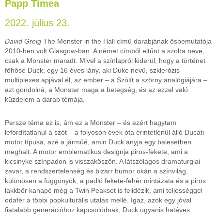
Papp Tímea
2022. július 23.
David Greig
The Monster in the Hall című darabjának ősbemutatója
2010-ben volt Glasgow-ban. A német címből eltűnt a szoba neve,
csak a Monster maradt. Mivel a színlapról kiderül, hogy a történet
főhőse Duck, egy 16 éves lány, aki Duke nevű, szklerózis
multiplexes apjával él, az ember – a Szólít a szörny analógiájára –
azt gondolná, a Monster maga a betegség, és az ezzel való
küzdelem a darab témája.
Persze téma ez is, ám ez a Monster – és ezért hagytam
lefordítatlanul a szót – a folyosón évek óta érintetlenül álló Ducati
motor típusa, azé a járműé, amin Duck anyja egy balesetben
meghalt. A motor emblematikus designja piros-fekete, ami a
kicsinyke színpadon is visszaköszön. A látszólagos dramaturgiai
zavar, a rendszertelenség és bizarr humor okán a színvilág,
különösen a függönyök, a padló fekete-fehér mintázata és a piros
lakkbőr kanapé még a Twin Peakset is felidézik, ami teljességgel
odafér a többi popkulturális utalás mellé. Igaz, azok egy jóval
fiatalabb generációhoz kapcsolódnak, Duck ugyanis hatéves