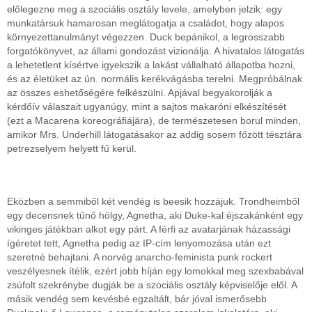
előlegezne meg a szociális osztály levele, amelyben jelzik: egy
munkatársuk hamarosan meglátogatja a családot, hogy alapos
környezettanulmányt végezzen. Duck bepánikol, a legrosszabb
forgatókönyvet, az állami gondozást vizionálja. A hivatalos látogatás
a lehetetlent kísértve igyekszik a lakást vállalható állapotba hozni,
és az életüket az ún. normális kerékvágásba terelni. Megpróbálnak
az összes eshetőségére felkészülni. Apjával begyakorolják a
kérdőív válaszait ugyanúgy, mint a sajtos makaróni elkészítését
(ezt a Macarena koreográfiájára), de természetesen borul minden,
amikor Mrs. Underhill látogatásakor az addig sosem főzött tésztára
petrezselyem helyett fű kerül.
Eközben a semmiből két vendég is beesik hozzájuk. Trondheimből
egy decensnek tűnő hölgy, Agnetha, aki Duke-kal éjszakánként egy
vikinges játékban alkot egy párt. A férfi az avatarjának házassági
ígéretet tett, Agnetha pedig az IP-cím lenyomozása után ezt
szeretné behajtani. A norvég anarcho-feminista punk rockert
veszélyesnek ítélik, ezért jobb híján egy lomokkal meg szexbabával
zsúfolt szekrénybe dugják be a szociális osztály képviselője elől. A
másik vendég sem kevésbé egzaltált, bár jóval ismerősebb