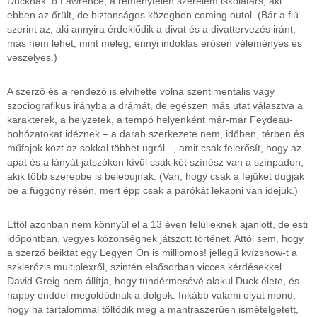
Ducknak: ő Lawrence, a reménytelen szerelem iskolatárs, aki
ebben az őrült, de biztonságos közegben coming outol. (Bár a fiú
szerint az, aki annyira érdeklődik a divat és a divattervezés iránt,
más nem lehet, mint meleg, ennyi indoklás erősen véleményes és
veszélyes.)
A szerző és a rendező is elvihette volna szentimentális vagy
szociografikus irányba a drámát, de egészen más utat választva a
karakterek, a helyzetek, a tempó helyenként már-már Feydeau-
bohózatokat idéznek – a darab szerkezete nem, időben, térben és
műfajok közt az sokkal többet ugrál –, amit csak felerősít, hogy az
apát és a lányát játszókon kívül csak két színész van a színpadon,
akik több szerepbe is belebújnak. (Van, hogy csak a fejüket dugják
be a függöny résén, mert épp csak a parókát lekapni van idejük.)
Ettől azonban nem könnyül el a 13 éven felülieknek ajánlott, de esti
időpontban, vegyes közönségnek játszott történet. Attól sem, hogy
a szerző beiktat egy Legyen Ön is milliomos! jellegű kvízshow-t a
szklerózis multiplexről, szintén elsősorban vicces kérdésekkel.
David Greig nem állítja, hogy tündérmesévé alakul Duck élete, és
happy enddel megoldódnak a dolgok. Inkább valami olyat mond,
hogy ha tartalommal töltődik meg a mantraszerűen ismételgetett,