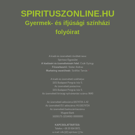
SPIRITUSZONLINE.HU
Gyermek- és ifjúsági színházi
folyóirat
A kiadó és üzemeltető rövidített neve:
Spiritusz Egyesület
A kiadásért és üzemeltetésért felel:
Csák György
Főszerkesztő:
Stuber Andrea
Marketing vezető/web:
Szöllősi Tamás
*
A kiadó és üzemeltető székhelye:
1101 Budapest Pongrác köz 5.
Az üzemeltető postacíme:
1101 Budapest Pongrác köz 5.
Az üzemeltető bírósági nyilvántartási száma: 9640
Az üzemeltető adószáma:18174724-1-42
Az üzemeltető EU adószáma: HU18174724
Az üzemeltető bankszámlaszáma:
Magnet Bank
16200175-11534062-00000000
KAPCSOLATTARTÁS:
Telefon: +36 20 934 0972,
e-mail: info [@] spiritusz [.] hu