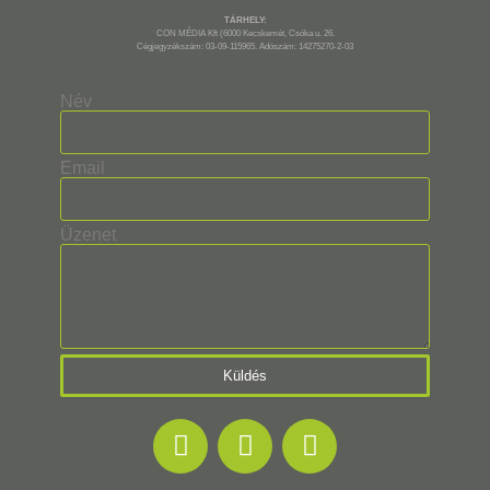
TÁRHELY:
CON MÉDIA Kft (6000 Kecskemét, Csóka u. 26.
Cégjegyzékszám: 03-09-115965. Adószám: 14275270-2-03
Név
Email
Üzenet
Küldés