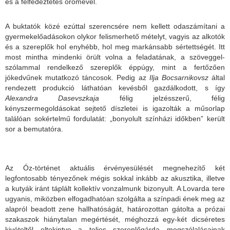
és a felfedeztetés örömével.
A buktatók közé ezúttal szerencsére nem kellett odaszámítani a
gyermekelőadásokon olykor felismerhető mételyt, vagyis az alkotók
és a szereplők hol enyhébb, hol meg markánsabb sértettségét. Itt
most mintha mindenki örült volna a feladatának, a szöveggel-
szólammal rendelkező szereplők éppúgy, mint a fertőzően
jókedvűnek mutatkozó táncosok. Pedig az
Ilja Bocsarnikovsz
által
rendezett produkció láthatóan kevésből gazdálkodott, s így
Alexandra Dasevszkaja
félig jelzésszerű, félig
kényszermegoldásokat sejtető díszletei is igazolták a műsorlap
találóan sokértelmű fordulatát: „bonyolult színházi időkben” került
sor a bemutatóra.
Az Óz-történet aktuális érvényesülését megnehezítő két
legfontosabb tényezőnek mégis sokkal inkább az akusztika, illetve
a kutyák iránt táplált kollektív vonzalmunk bizonyult. A Lovarda tere
ugyanis, miközben elfogadhatóan szolgálta a színpadi ének meg az
alapról beadott zene hallhatóságát, határozottan gátolta a prózai
szakaszok hiánytalan megértését, méghozzá egy-két dicséretes
kivételtől eltekintve a teljes szereplőgárda megszólalásainak