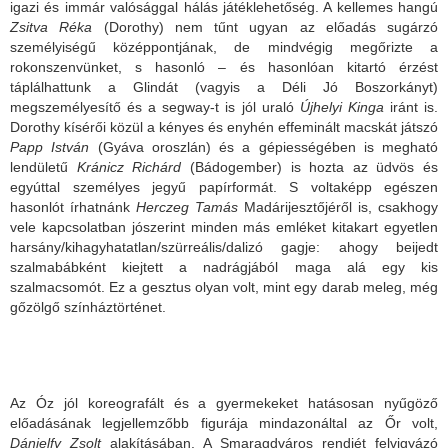
igazi és immár valósággal hálás játéklehetőség. A kellemes hangú
Zsitva R
é
ka
(Dorothy) nem tűnt ugyan az előadás sugárzó
személyiségű középpontjának, de mindvégig megőrizte a
rokonszenvünket, s hasonló – és hasonlóan kitartó érzést
táplálhattunk a Glindát (vagyis a Déli Jó Boszorkányt)
megszemélyesítő és a segway-t is jól uraló
Újhelyi Kinga
iránt is.
Dorothy kísérői közül a kényes és enyhén effeminált macskát játszó
Papp Istv
á
n
(Gyáva oroszlán) és a gépiességében is megható
lendületű
Kr
á
nicz Rich
á
rd
(Bádogember) is hozta az üdvös és
egyúttal személyes jegyű papírformát. S voltaképp egészen
hasonlót írhatnánk
Herczeg Tam
á
s
Madárijesztőjéről is, csakhogy
vele kapcsolatban jószerint minden más emléket kitakart egyetlen
harsány/kihagyhatatlan/szürreális/dalizó gagje: ahogy beijedt
szalmabábként kiejtett a nadrágjából maga alá egy kis
szalmacsomót. Ez a gesztus olyan volt, mint egy darab meleg, még
gőzölgő színháztörténet.
Az Óz jól koreografált és a gyermekeket hatásosan nyűgöző
előadásának legjellemzőbb figurája mindazonáltal az Őr volt,
D
á
nielfy Zsolt
alakításában. A Smaragdváros rendjét felvigyázó