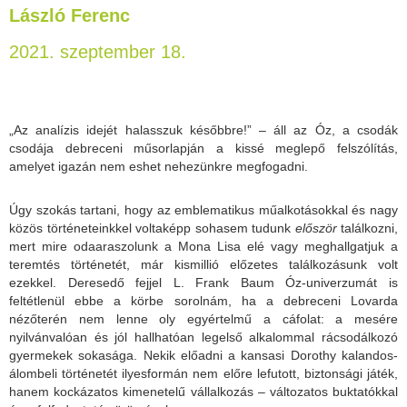
László Ferenc
2021. szeptember 18.
„Az analízis idejét halasszuk későbbre!” – áll az Óz, a csodák
csodája debreceni műsorlapján a kissé meglepő felszólítás,
amelyet igazán nem eshet nehezünkre megfogadni.
Úgy szokás tartani, hogy az emblematikus műalkotásokkal és nagy
közös történeteinkkel voltaképp sohasem tudunk
elősz
ö
r
találkozni,
mert mire odaaraszolunk a Mona Lisa elé vagy meghallgatjuk a
teremtés történetét, már kismillió előzetes találkozásunk volt
ezekkel. Deresedő fejjel L. Frank Baum Óz-univerzumát is
feltétlenül ebbe a körbe sorolnám, ha a debreceni Lovarda
nézőterén nem lenne oly egyértelmű a cáfolat: a mesére
nyilvánvalóan és jól hallhatóan legelső alkalommal rácsodálkozó
gyermekek sokasága. Nekik előadni a kansasi Dorothy kalandos-
álombeli történetét ilyesformán nem előre lefutott, biztonsági játék,
hanem kockázatos kimenetelű vállalkozás – változatos buktatókkal