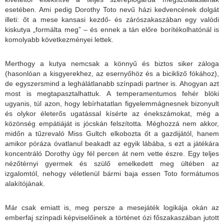
esetében. Ami pedig Dorothy Toto nevű házi kedvencének dolgát
illeti: őt a mese kansasi kezdő- és zárószakaszában egy valódi
kiskutya „formálta meg” – és ennek a tán előre borítékolhatónál is
komolyabb következményei lettek.
Merthogy a kutya nemcsak a könnyű és biztos siker záloga
(hasonlóan a kisgyerekhez, az esernyőhöz és a bicikliző fókához),
de egyszersmind a leghálátlanabb színpadi partner is. Ahogyan azt
most is megtapasztalhattuk. A temperamentumos fehér blöki
ugyanis, túl azon, hogy lebírhatatlan figyelemmágnesnek bizonyult
és olykor életerős ugatással kísérte az énekszámokat, még a
közönség empátiáját is jócskán felszította. Méghozzá nem akkor,
midőn a tűzrevaló Miss Gultch elkobozta őt a gazdijától, hanem
amikor póráza óvatlanul beakadt az egyik lábába, s ezt a játékára
koncentráló Dorothy úgy fél percen át nem vette észre. Egy teljes
nézőtérnyi gyermek és szülő emelkedett meg ültében az
izgalomtól, nehogy véletlenül bármi baja essen Toto formátumos
alakítójának.
Már csak emiatt is, meg persze a mesejáték logikája okán az
emberfaj színpadi képviselőinek a történet ózi főszakaszában jutott