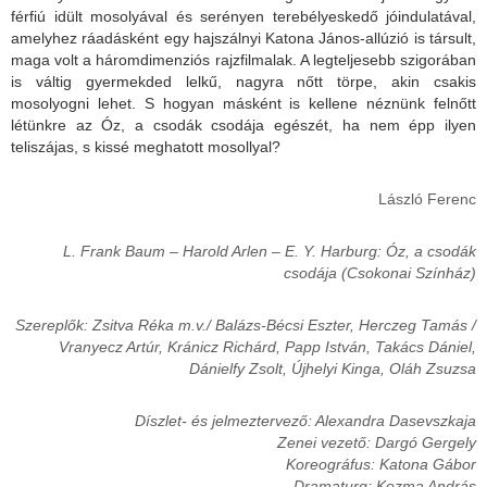
férfiú idült mosolyával és serényen terebélyeskedő jóindulatával,
amelyhez ráadásként egy hajszálnyi Katona János-allúzió is társult,
maga volt a háromdimenziós rajzfilmalak. A legteljesebb szigorában
is váltig gyermekded lelkű, nagyra nőtt törpe, akin csakis
mosolyogni lehet. S hogyan másként is kellene néznünk felnőtt
létünkre az Óz, a csodák csodája egészét, ha nem épp ilyen
teliszájas, s kissé meghatott mosollyal?
László Ferenc
L. Frank Baum – Harold Arlen – E. Y. Harburg: Óz, a csodák
csodája (Csokonai Színház)
Szereplők: Zsitva Réka m.v./ Balázs-Bécsi Eszter, Herczeg Tamás /
Vranyecz Artúr, Kránicz Richárd, Papp István, Takács Dániel,
Dánielfy Zsolt, Újhelyi Kinga, Oláh Zsuzsa
Díszlet- és jelmeztervező: Alexandra Dasevszkaja
Zenei vezető: Dargó Gergely
Koreográfus: Katona Gábor
Dramaturg: Kozma András