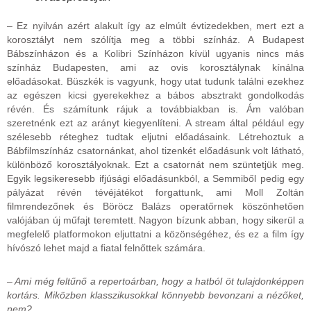
– Ez nyilván azért alakult így az elmúlt évtizedekben, mert ezt a
korosztályt nem szólítja meg a többi színház. A Budapest
Bábszínházon és a Kolibri Színházon kívül ugyanis nincs más
színház Budapesten, ami az ovis korosztálynak kínálna
előadásokat. Büszkék is vagyunk, hogy utat tudunk találni ezekhez
az egészen kicsi gyerekekhez a bábos absztrakt gondolkodás
révén. És számítunk rájuk a továbbiakban is. Ám valóban
szeretnénk ezt az arányt kiegyenlíteni. A stream által például egy
szélesebb réteghez tudtak eljutni előadásaink. Létrehoztuk a
Bábfilmszínház csatornánkat, ahol tizenkét előadásunk volt látható,
különböző korosztályoknak. Ezt a csatornát nem szüntetjük meg.
Egyik legsikeresebb ifjúsági előadásunkból, a Semmiből pedig egy
pályázat révén tévéjátékot forgattunk, ami Moll Zoltán
filmrendezőnek és Böröcz Balázs operatőrnek köszönhetően
valójában új műfajt teremtett. Nagyon bízunk abban, hogy sikerül a
megfelelő platformokon eljuttatni a közönségéhez, és ez a film így
hívószó lehet majd a fiatal felnőttek számára.
– Ami még feltűnő a repertoárban, hogy a hatból öt tulajdonképpen
kortárs. Miközben klasszikusokkal könnyebb bevonzani a nézőket,
nem?