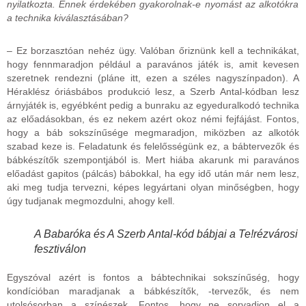
nyilatkozta. Ennek érdekében gyakorolnak-e nyomást az alkotókra
a technika kiválasztásában?
– Ez borzasztóan nehéz ügy. Valóban őriznünk kell a technikákat,
hogy fennmaradjon például a paravános játék is, amit kevesen
szeretnek rendezni (pláne itt, ezen a széles nagyszínpadon). A
Héraklész óriásbábos produkció lesz, a Szerb Antal-kódban lesz
árnyjáték is, egyébként pedig a bunraku az egyeduralkodó technika
az előadásokban, és ez nekem azért okoz némi fejfájást. Fontos,
hogy a báb sokszínűsége megmaradjon, miközben az alkotók
szabad keze is. Feladatunk és felelősségünk ez, a bábtervezők és
bábkészítők szempontjából is. Mert hiába akarunk mi paravános
előadást gapitos (pálcás) bábokkal, ha egy idő után már nem lesz,
aki meg tudja tervezni, képes legyártani olyan minőségben, hogy
úgy tudjanak megmozdulni, ahogy kell.
A Babaróka és A Szerb Antal-kód bábjai a Te!rézvárosi
fesztiválon
Egyszóval azért is fontos a bábtechnikai sokszínűség, hogy
kondícióban maradjanak a bábkészítők, -tervezők, és nem
utolsósorban a színészek. Fontos, hogy ne sorvadjon el a