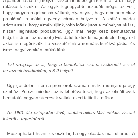
A pandémia adta új helyzet viszont lehetőséget teremtett arra, hogy
rálássunk ezekre. Az egyik legnagyobb hozadék mégis az volt,
hogy nagyon rugalmassá váltunk, olyannyira, hogy már nem okoz
problémát reagálni egy-egy váratlan helyzetre. A leállás módot
adott arra is, hogy elmélyüljünk, több időnk jutott a műhelymunkára,
hiszen leginkább próbáltunk. (Így már négy kész bemutatóval
tudjuk indítani az évadot.) Feladatul tűztük ki magunk elé, hogy ezt
akkor is megőrizzük, ha visszatérünk a normális kerékvágásba, és
ismét nagyüzemként működünk.
– Ezt szolgálja az is, hogy a bemutatók száma csökkent? 5-6-ot
terveznek évadonként, a 8-9 helyett.
– Úgy gondolom, nem a premierek számán múlik, mennyire jó egy
színház. Persze mindezt az is lehetővé teszi, hogy az elmúlt évek
bemutatói nagyon sikeresek voltak, ezért telített a műsor.
– Az 1961 óta színpadon lévő, emblematikus Misi mókus viszont
lekerül a repertoárról…
– Muszáj határt húzni, és észlelni, ha egy előadás már elfáradt. A