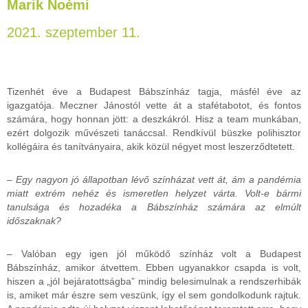
Marik Noémi
2021. szeptember 11.
Tizenhét éve a Budapest Bábszínház tagja, másfél éve az
igazgatója. Meczner Jánostól vette át a stafétabotot, és fontos
számára, hogy honnan jött: a deszkákról. Hisz a team munkában,
ezért dolgozik művészeti tanáccsal. Rendkívül büszke polihisztor
kollégáira és tanítványaira, akik közül négyet most leszerződtetett.
– Egy nagyon jó állapotban lévő színházat vett át, ám a pandémia
miatt extrém nehéz és ismeretlen helyzet várta. Volt-e bármi
tanulsága és hozadéka a Bábszínház számára az elmúlt
időszaknak?
– Valóban egy igen jól működő színház volt a Budapest
Bábszínház, amikor átvettem. Ebben ugyanakkor csapda is volt,
hiszen a „jól bejáratottságba” mindig belesimulnak a rendszerhibák
is, amiket már észre sem veszünk, így el sem gondolkodunk rajtuk.