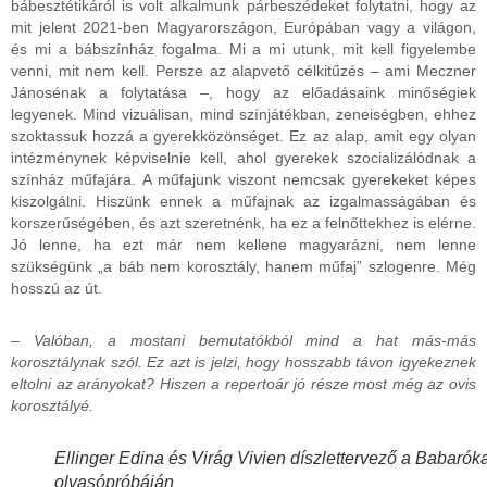
bábesztétikáról is volt alkalmunk párbeszédeket folytatni, hogy az
mit jelent 2021-ben Magyarországon, Európában vagy a világon,
és mi a bábszínház fogalma. Mi a mi utunk, mit kell figyelembe
venni, mit nem kell. Persze az alapvető célkitűzés – ami Meczner
Jánosénak a folytatása –, hogy az előadásaink minőségiek
legyenek. Mind vizuálisan, mind színjátékban, zeneiségben, ehhez
szoktassuk hozzá a gyerekközönséget. Ez az alap, amit egy olyan
intézménynek képviselnie kell, ahol gyerekek szocializálódnak a
színház műfajára. A műfajunk viszont nemcsak gyerekeket képes
kiszolgálni. Hiszünk ennek a műfajnak az izgalmasságában és
korszerűségében, és azt szeretnénk, ha ez a felnőttekhez is elérne.
Jó lenne, ha ezt már nem kellene magyarázni, nem lenne
szükségünk „a báb nem korosztály, hanem műfaj” szlogenre. Még
hosszú az út.
– Valóban, a mostani bemutatókból mind a hat más-más
korosztálynak szól. Ez azt is jelzi, hogy hosszabb távon igyekeznek
eltolni az arányokat? Hiszen a repertoár jó része most még az ovis
korosztályé.
Ellinger Edina és Virág Vivien díszlettervező a Babarók
olvasópróbáján