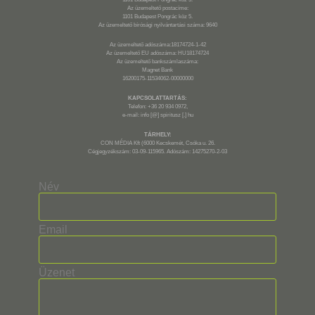
Az üzemeltető postacíme:
1101 Budapest Pongrác köz 5.
Az üzemeltető bírósági nyilvántartási száma: 9640
Az üzemeltető adószáma:18174724-1-42
Az üzemeltető EU adószáma: HU18174724
Az üzemeltető bankszámlaszáma:
Magnet Bank
16200175-11534062-00000000
KAPCSOLATTARTÁS:
Telefon: +36 20 934 0972,
e-mail: info [@] spiritusz [.] hu
TÁRHELY:
CON MÉDIA Kft (6000 Kecskemét, Csóka u. 26.
Cégjegyzékszám: 03-09-115965. Adószám: 14275270-2-03
Név
Email
Üzenet