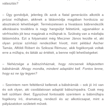
választás?
– Úgy gondoljuk, jelenleg ők azok a fiatal generációs alkotók a
prózai műfajban, akiknek a látásmódja magában hordozza az
absztrakció lehetőségét. Természetesen a hivatásos bábrendezők
alkotásaira továbbra is nagy hangsúlyt fektetünk, ugyanakkor a
vérfrissítés jót tesz magának a műfajnak is. Szükség van a másfajta
látásmódra. Ezt a folyamatot még Meczner János kezdte el, aki
olyan prózai színházi rendezőket hívott, mint például Ascher
Tamás, Alföldi Róbert és Szikszai Rémusz, akik fogékonyak voltak
erre a műfajra, és látták az értékét, a benne rejlő lehetőségeket.
– Nehézsége a bábszínháznak, hogy nincsenek kifejezetten
bábdrámák. Ahogy mondta, mindent adaptálni kell. Fontos lenne,
hogy ez ne így legyen?
– Szerintem nem feltétlenül kellenek a bábdrámák – sok jó író van
és sok olyan, aki csodálatosan adaptál bábszínpadra. Csak meg
kell szólítani őket. Egyszóval fontosabb szerintem a bábműfajra
fogékony író, dramaturg, rendező és az alkotócsapat, mint a
pályázatokon született művek.