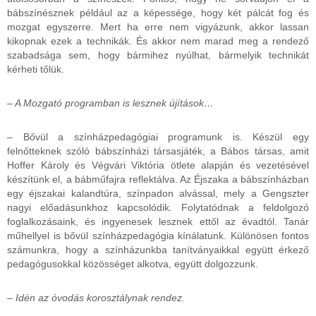
bábszínésznek például az a képessége, hogy két pálcát fog és
mozgat egyszerre. Mert ha erre nem vigyázunk, akkor lassan
kikopnak ezek a technikák. És akkor nem marad meg a rendező
szabadsága sem, hogy bármihez nyúlhat, bármelyik technikát
kérheti tőlük.
– A Mozgató programban is lesznek újítások…
– Bővül a színházpedagógiai programunk is. Készül egy
felnőtteknek szóló bábszínházi társasjáték, a Bábos társas, amit
Hoffer Károly és Végvári Viktória ötlete alapján és vezetésével
készítünk el, a bábműfajra reflektálva. Az Éjszaka a bábszínházban
egy éjszakai kalandtúra, színpadon alvással, mely a Gengszter
nagyi előadásunkhoz kapcsolódik. Folytatódnak a feldolgozó
foglalkozásaink, és ingyenesek lesznek ettől az évadtól. Tanár
műhellyel is bővül színházpedagógia kínálatunk. Különösen fontos
számunkra, hogy a színházunkba tanítványaikkal együtt érkező
pedagógusokkal közösséget alkotva, együtt dolgozzunk.
– Idén az óvodás korosztálynak rendez.