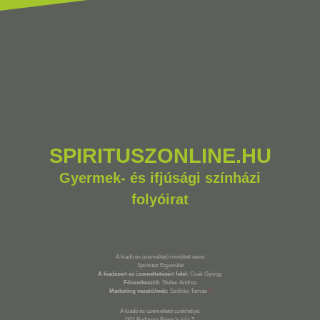
SPIRITUSZONLINE.HU
Gyermek- és ifjúsági színházi
folyóirat
A kiadó és üzemeltető rövidített neve:
Spiritusz Egyesület
A kiadásért és üzemeltetésért felel:
Csák György
Főszerkesztő:
Stuber Andrea
Marketing vezető/web:
Szöllősi Tamás
*
A kiadó és üzemeltető székhelye:
1101 Budapest Pongrác köz 5.