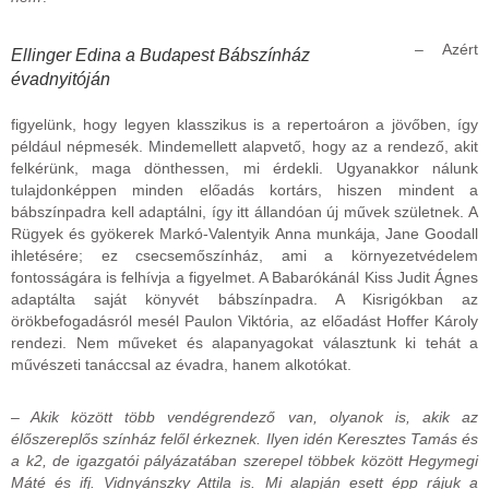
– Azért
Ellinger Edina a Budapest Bábszínház
évadnyitóján
figyelünk, hogy legyen klasszikus is a repertoáron a jövőben, így
például népmesék. Mindemellett alapvető, hogy az a rendező, akit
felkérünk, maga dönthessen, mi érdekli. Ugyanakkor nálunk
tulajdonképpen minden előadás kortárs, hiszen mindent a
bábszínpadra kell adaptálni, így itt állandóan új művek születnek. A
Rügyek és gyökerek Markó-Valentyik Anna munkája, Jane Goodall
ihletésére; ez csecsemőszínház, ami a környezetvédelem
fontosságára is felhívja a figyelmet. A Babarókánál Kiss Judit Ágnes
adaptálta saját könyvét bábszínpadra. A Kisrigókban az
örökbefogadásról mesél Paulon Viktória, az előadást Hoffer Károly
rendezi. Nem műveket és alapanyagokat választunk ki tehát a
művészeti tanáccsal az évadra, hanem alkotókat.
– Akik között több vendégrendező van, olyanok is, akik az
élőszereplős színház felől érkeznek. Ilyen idén Keresztes Tamás és
a k2, de igazgatói pályázatában szerepel többek között Hegymegi
Máté és ifj. Vidnyánszky Attila is. Mi alapján esett épp rájuk a