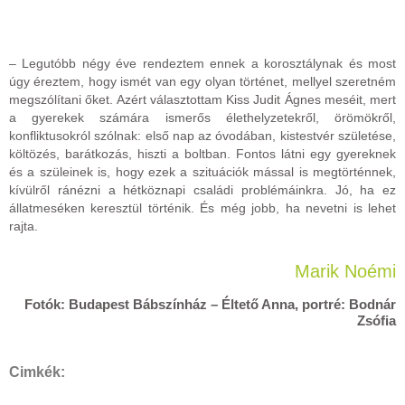
– Legutóbb négy éve rendeztem ennek a korosztálynak és most
úgy éreztem, hogy ismét van egy olyan történet, mellyel szeretném
megszólítani őket. Azért választottam Kiss Judit Ágnes meséit, mert
a gyerekek számára ismerős élethelyzetekről, örömökről,
konfliktusokról szólnak: első nap az óvodában, kistestvér születése,
költözés, barátkozás, hiszti a boltban. Fontos látni egy gyereknek
és a szüleinek is, hogy ezek a szituációk mással is megtörténnek,
kívülről ránézni a hétköznapi családi problémáinkra. Jó, ha ez
állatmeséken keresztül történik. És még jobb, ha nevetni is lehet
rajta.
Marik Noémi
Fotók: Budapest Bábszínház – Éltető Anna, portré: Bodnár
Zsófia
Cimkék: