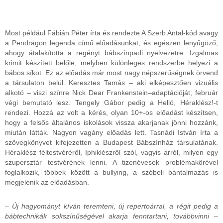
Most például Fábián Péter írta és rendezte A Szerb Antal-kód avagy
a Pendragon legenda című előadásunkat, és egészen lenyűgöző,
ahogy átalakította a regényt bábszínpadi nyelvezetre. Izgalmas
krimit készített belőle, melyben különleges rendszerbe helyezi a
bábos síkot. Ez az előadás már most nagy népszerűségnek örvend
a társulaton belül. Keresztes Tamás – aki elképesztően vizuális
alkotó – viszi színre Nick Dear Frankenstein
–
adaptációját; február
végi bemutató lesz. Tengely Gábor pedig a Helló, Héraklész!-t
rendezi. Hozzá az volt a kérés, olyan 10+-os előadást készítsen,
hogy a felsős általános iskolások vissza akarjanak jönni hozzánk,
miután látták. Nagyon vagány előadás lett. Tasnádi István írta a
szövegkönyvet kifejezetten a Budapest Bábszínház társulatának.
Héraklész féltestvéréről, Iphiklészről szól, vagyis arról, milyen egy
szupersztár testvérének lenni. A tizenévesek problémakörével
foglalkozik, többek között a bullying, a szóbeli bántalmazás is
megjelenik az előadásban.
– Új hagyományt kíván teremteni, új repertoárral, a régit pedig a
bábtechnikák sokszínűségével akarja fenntartani, továbbvinni
–