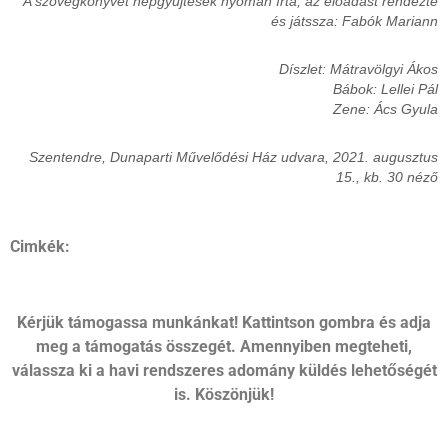
A szövegkönyvet népgyűjtések nyomán írta, az előadást rendezte
és játssza: Fabók Mariann
Díszlet: Mátravölgyi Ákos
Bábok: Lellei Pál
Zene: Ács Gyula
Szentendre, Dunaparti Művelődési Ház udvara, 2021. augusztus
15., kb. 30 néző
Cimkék:
Kérjük támogassa munkánkat! Kattintson gombra és adja
meg a támogatás összegét. Amennyiben megteheti,
válassza ki a havi rendszeres adomány küldés lehetőségét
is. Köszönjük!