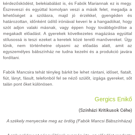
kérdezősködést, belekiabálást is, és Fabók Mariannak ez is megy.
Észreveszi és egyúttal komolyan veszi a másik felet, megadja a
lehetőséget a szólásra, majd jó érzékkel, gyengéden és
határozottan, időnként üdítő iróniával keveri le a hangadókat, hogy
szót adjon valaki másnak, vagy éppen hogy továbbgördítse a
megakadt előadást. A gyerekek következetes magázása egyúttal
stílusossá is teszi ezeket a keretek közé terelő manővereket. Úgy
tűnik, nem történhetne olyasmi az előadás alatt, amit az
egyszemélyes bábszínház ne tudna kezelni és a produkció javára
fordítani.
Fabók Mancsira tehát tényleg bárkit be lehet rántani, időset, fiatalt,
fiút, lányt, fásult, telefonból fel se néző szülőt, izgága gyereket, sőt
talán pont őket különösen.
Gergics Enikő
(Színházi Kritikusok Céhe)
A székely menyecske meg az ördög (Fabók Mancsi Bábszínháza)