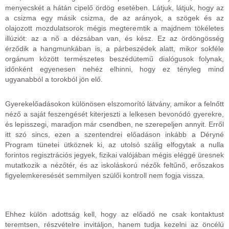
menyecskét a hátán cipelő ördög esetében. Látjuk, látjuk, hogy az
a csizma egy másik csizma, de az arányok, a szögek és az
olajozott mozdulatsorok mégis megteremtik a majdnem tökéletes
illúziót: az a nő a dézsában van, és kész. Ez az ördöngösség
érződik a hangmunkában is, a párbeszédek alatt, mikor sokféle
orgánum között természetes beszédütemű dialógusok folynak,
időnként egyenesen nehéz elhinni, hogy ez tényleg mind
ugyanabból a torokból jön elő.
Gyerekelőadásokon különösen elszomorító látvány, amikor a felnőtt
néző a saját feszengését kiterjeszti a lelkesen bevonódó gyerekre,
és lepisszegi, maradjon már csendben, ne szerepeljen annyit. Erről
itt szó sincs, ezen a szentendrei előadáson inkább a Déryné
Program tünetei ütköznek ki, az utolsó szálig elfogytak a nulla
forintos regisztrációs jegyek, fizikai valójában mégis eléggé üresnek
mutatkozik a nézőtér, és az iskoláskorú nézők feltűnő, erőszakos
figyelemkeresését semmilyen szülői kontroll nem fogja vissza.
Ehhez külön adottság kell, hogy az előadó ne csak kontaktust
teremtsen, részvételre invitáljon, hanem tudja kezelni az öncélú