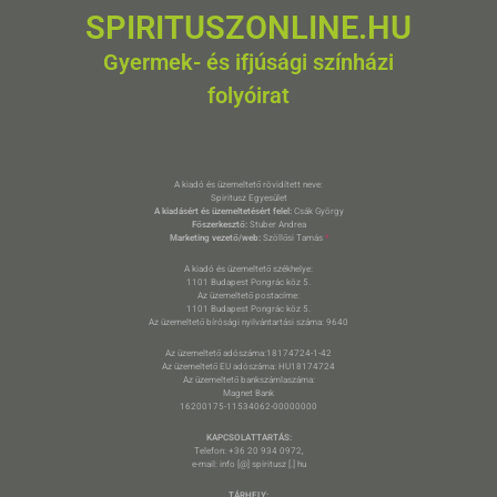
SPIRITUSZONLINE.HU
Gyermek- és ifjúsági színházi
folyóirat
A kiadó és üzemeltető rövidített neve:
Spiritusz Egyesület
A kiadásért és üzemeltetésért felel:
Csák György
Főszerkesztő:
Stuber Andrea
Marketing vezető/web:
Szöllősi Tamás
*
A kiadó és üzemeltető székhelye:
1101 Budapest Pongrác köz 5.
Az üzemeltető postacíme:
1101 Budapest Pongrác köz 5.
Az üzemeltető bírósági nyilvántartási száma: 9640
Az üzemeltető adószáma:18174724-1-42
Az üzemeltető EU adószáma: HU18174724
Az üzemeltető bankszámlaszáma:
Magnet Bank
16200175-11534062-00000000
KAPCSOLATTARTÁS:
Telefon: +36 20 934 0972,
e-mail: info [@] spiritusz [.] hu
TÁRHELY: