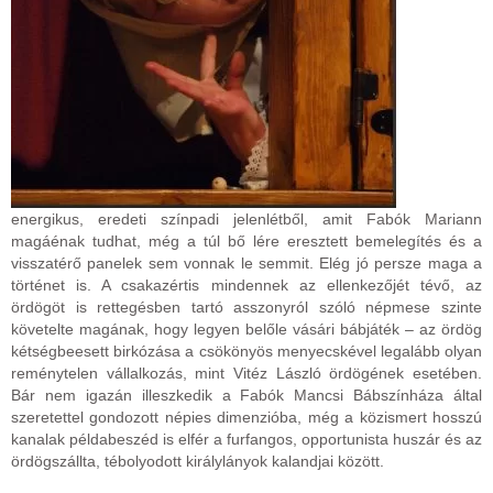
energikus, eredeti színpadi jelenlétből, amit Fabók Mariann
magáénak tudhat, még a túl bő lére eresztett bemelegítés és a
visszatérő panelek sem vonnak le semmit. Elég jó persze maga a
történet is. A csakazértis mindennek az ellenkezőjét tévő, az
ördögöt is rettegésben tartó asszonyról szóló népmese szinte
követelte magának, hogy legyen belőle vásári bábjáték – az ördög
kétségbeesett birkózása a csökönyös menyecskével legalább olyan
reménytelen vállalkozás, mint Vitéz László ördögének esetében.
Bár nem igazán illeszkedik a Fabók Mancsi Bábszínháza által
szeretettel gondozott népies dimenzióba, még a közismert hosszú
kanalak példabeszéd is elfér a furfangos, opportunista huszár és az
ördögszállta, tébolyodott királylányok kalandjai között.