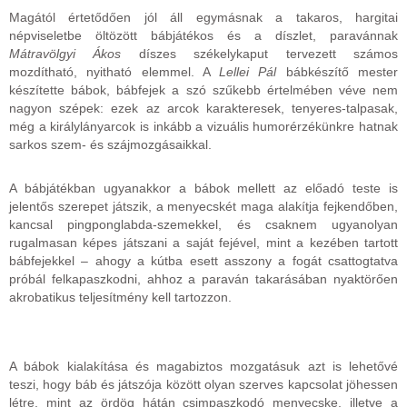
Magától értetődően jól áll egymásnak a takaros, hargitai
népviseletbe öltözött bábjátékos és a díszlet, paravánnak
Mátravölgyi Ákos
díszes székelykaput tervezett számos
mozdítható, nyitható elemmel. A
Lellei Pál
bábkészítő mester
készítette bábok, bábfejek a szó szűkebb értelmében véve nem
nagyon szépek: ezek az arcok karakteresek, tenyeres-talpasak,
még a királylányarcok is inkább a vizuális humorérzékünkre hatnak
sarkos szem- és szájmozgásaikkal.
A bábjátékban ugyanakkor a bábok mellett az előadó teste is
jelentős szerepet játszik, a menyecskét maga alakítja fejkendőben,
kancsal pingponglabda-szemekkel, és csaknem ugyanolyan
rugalmasan képes játszani a saját fejével, mint a kezében tartott
bábfejekkel – ahogy a kútba esett asszony a fogát csattogtatva
próbál felkapaszkodni, ahhoz a paraván takarásában nyaktörően
akrobatikus teljesítmény kell tartozzon.
A bábok kialakítása és magabiztos mozgatásuk azt is lehetővé
teszi, hogy báb és játszója között olyan szerves kapcsolat jöhessen
létre, mint az ördög hátán csimpaszkodó menyecske, illetve a