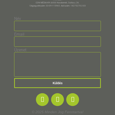
CON MÉDIA Kft (6000 Kecskemét, Csóka u. 26.
Cégjegyzékszám: 03-09-115965. Adószám: 14275270-2-03
Név
Email
Üzenet
Küldés
© 2025 Minden Jog Fenntartva!