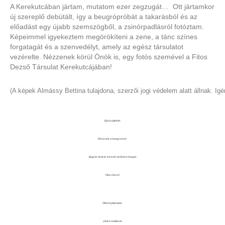
A Kerekutcában jártam, mutatom ezer zegzugát… Ott jártamkor
új szereplő debütált, így a
beugrópróbát a takarásból és az
előadást egy újabb szemszögből, a zsinórpadlásról fotóztam.
Képeimmel igyekeztem megörökíteni a zene, a tánc színes
forgatagát és a szenvedélyt, amely az
egész társulatot
vezérelte. Nézzenek körül Önök is, egy fotós szemével a Fitos
Dezső Társulat
Kerekutcájában!
(A képek Almássy Bettina tulajdona, szerzői jogi védelem alatt állnak
. Ig
Épül a játéktér.
Érkeznek a hangszerek.
Bognár András érkezik elsőként. Hangol.
Fitos Dezső
Öltözői pillanatok.
Utolsó simítások.