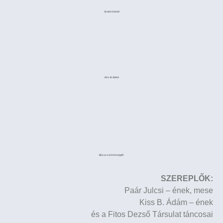
Szabó Dániel
Kiss B. Ádám
Búcsú a közönségtől.
SZEREPLŐK:
Paár Julcsi – ének, mese
Kiss B. Ádám – ének
és a Fitos Dezső Társulat táncosai