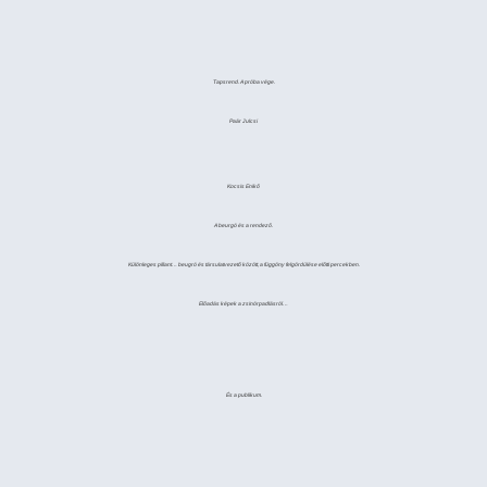
Tapsrend. A próba vége.
Paár Julcsi
Kocsis Enikő
A beurgó és a rendező.
Különleges pillant… beugró és társulatvezető között, a függöny felgördülése előtti percekben.
Előadás képek a zsinórpadlásról…
És a publikum.