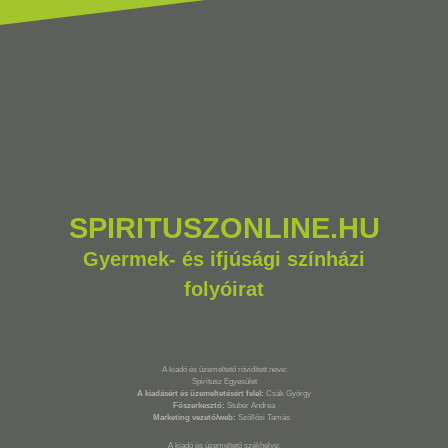
SPIRITUSZONLINE.HU
Gyermek- és ifjúsági színházi
folyóirat
A kiadó és üzemeltető rövidített neve:
Spiritusz Egyesület
A kiadásért és üzemeltetésért felel:
Csák György
Főszerkesztő:
Stuber Andrea
Marketing vezető/web:
Szöllősi Tamás
*
A kiadó és üzemeltető székhelye: