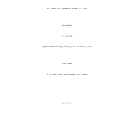
Hutura Beáta művészeti menedzser. Ha kell gombot is varr.
Csernók Klára
A takarás sötétje.
Még csak a technikát próbálják, de a beugró már a színpadon van, rögzít.
Takács Ádám
És elkezdődik a próba… a zene és a tánc színes forgataga.
Varga Julcsa.