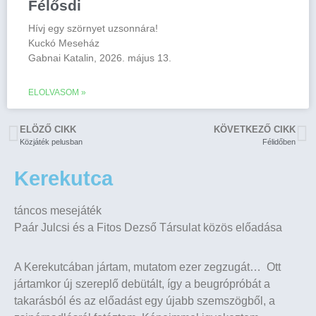
Félősdi
Hívj egy szörnyet uzsonnára!
Kuckó Meseház
Gabnai Katalin, 2026. május 13.
ELOLVASOM »
ELÖZŐ CIKK
KÖVETKEZŐ CIKK
Közjáték pelusban
Félidőben
Kerekutca
táncos mesejáték
Paár Julcsi és a Fitos Dezső Társulat közös előadása
A Kerekutcában jártam, mutatom ezer zegzugát… Ott
jártamkor új szereplő debütált, így a
beugrópróbát a
takarásból és az előadást egy újabb szemszögből, a