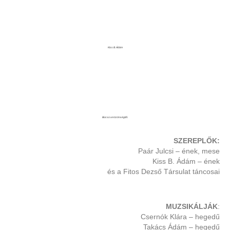
Kiss B. Ádám
Búcsú a közönségtől.
SZEREPLŐK:
Paár Julcsi – ének, mese
Kiss B. Ádám – ének
és a Fitos Dezső Társulat táncosai
MUZSIKÁLJÁK
:
Csernók Klára – hegedű
Takács Ádám – hegedű