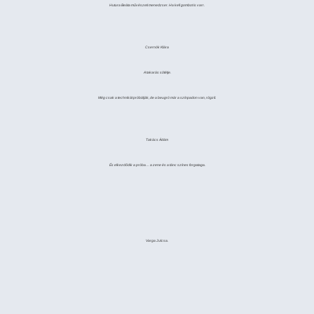
Hutura Beáta művészeti menedzser. Ha kell gombot is varr.
Csernók Klára
A takarás sötétje.
Még csak a technikát próbálják, de a beugró már a színpadon van, rögzít.
Takács Ádám
És elkezdődik a próba… a zene és a tánc színes forgataga.
Varga Julcsa.