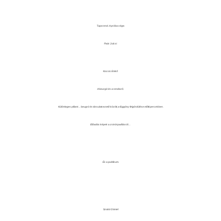
Tapsrend. A próba vége.
Paár Julcsi
Kocsis Enikő
A beurgó és a rendező.
Különleges pillant… beugró és társulatvezető között, a függöny felgördülése előtti percekben.
Előadás képek a zsinórpadlásról…
És a publikum.
Szabó Dániel