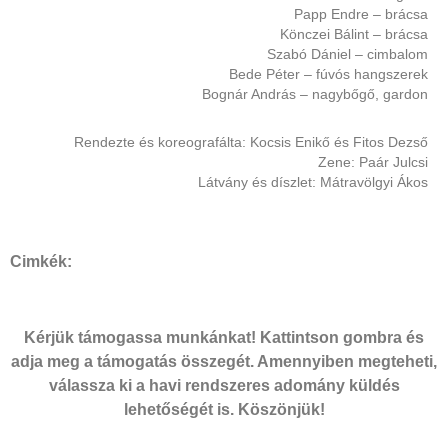
Papp Endre – brácsa
Könczei Bálint – brácsa
Szabó Dániel – cimbalom
Bede Péter – fúvós hangszerek
Bognár András – nagybőgő, gardon
Rendezte és koreografálta: Kocsis Enikő és Fitos Dezső
Zene: Paár Julcsi
Látvány és díszlet: Mátravölgyi Ákos
Cimkék:
Kérjük támogassa munkánkat! Kattintson gombra és
adja meg a támogatás összegét. Amennyiben megteheti,
válassza ki a havi rendszeres adomány küldés
lehetőségét is. Köszönjük!