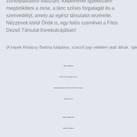
zsinórpadlásról fotóztam.
Képeimmel igyekeztem
megörökíteni a zene, a tánc színes forgatagát és a
szenvedélyt, amely az
egész társulatot vezérelte.
Nézzenek körül Önök is, egy fotós szemével a Fitos
Dezső Társulat
Kerekutcájában!
(A képek Almássy Bettina tulajdona, szerzői jogi védelem alatt állnak
. Ig
Épül a játéktér.
Érkeznek a hangszerek.
Bognár András érkezik elsőként. Hangol.
Fitos Dezső
Öltözői pillanatok.
Utolsó simítások.