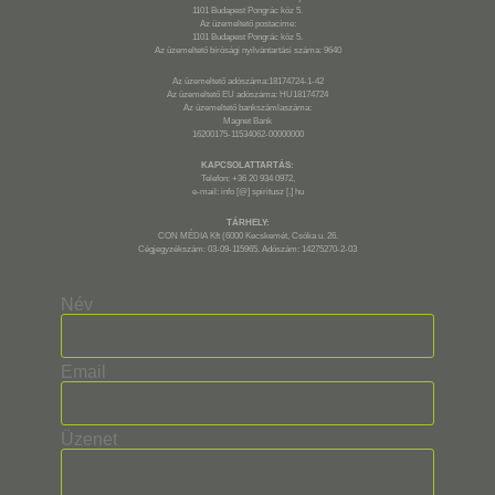
1101 Budapest Pongrác köz 5.
Az üzemeltető postacíme:
1101 Budapest Pongrác köz 5.
Az üzemeltető bírósági nyilvántartási száma: 9640
Az üzemeltető adószáma:18174724-1-42
Az üzemeltető EU adószáma: HU18174724
Az üzemeltető bankszámlaszáma:
Magnet Bank
16200175-11534062-00000000
KAPCSOLATTARTÁS:
Telefon: +36 20 934 0972,
e-mail: info [@] spiritusz [.] hu
TÁRHELY:
CON MÉDIA Kft (6000 Kecskemét, Csóka u. 26.
Cégjegyzékszám: 03-09-115965. Adószám: 14275270-2-03
Név
Email
Üzenet