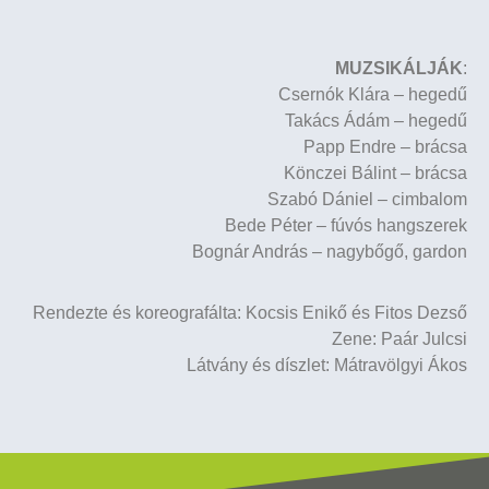
MUZSIKÁLJÁK
:
Csernók Klára – hegedű
Takács Ádám – hegedű
Papp Endre – brácsa
Könczei Bálint – brácsa
Szabó Dániel – cimbalom
Bede Péter – fúvós hangszerek
Bognár András – nagybőgő, gardon
Rendezte és koreografálta: Kocsis Enikő és Fitos Dezső
Zene: Paár Julcsi
Látvány és díszlet: Mátravölgyi Ákos