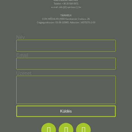
KAPCSOLATTARTÁS:
Telefon: +36 20 934 0972,
e-mail: info [@] spiritusz [.] hu
TÁRHELY:
CON MÉDIA Kft (6000 Kecskemét, Csóka u. 26.
Cégjegyzékszám: 03-09-115965. Adószám: 14275270-2-03
Név
Email
Üzenet
Küldés