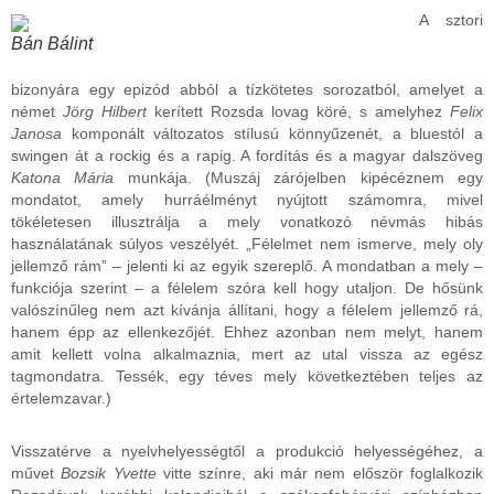
A sztori
Bán Bálint
bizonyára egy epizód abból a tízkötetes sorozatból, amelyet a
német
Jörg Hilbert
kerített Rozsda lovag köré, s amelyhez
Felix
Janosa
komponált változatos stílusú könnyűzenét, a bluestól a
swingen át a rockig és a rapig. A fordítás és a magyar dalszöveg
Katona Mária
munkája. (Muszáj zárójelben kipécéznem egy
mondatot, amely hurráélményt nyújtott számomra, mivel
tökéletesen illusztrálja a mely vonatkozó névmás hibás
használatának súlyos veszélyét. „Félelmet nem ismerve, mely oly
jellemző rám” – jelenti ki az egyik szereplő. A mondatban a mely –
funkciója szerint – a félelem szóra kell hogy utaljon. De hősünk
valószínűleg nem azt kívánja állítani, hogy a félelem jellemző rá,
hanem épp az ellenkezőjét. Ehhez azonban nem melyt, hanem
amit kellett volna alkalmaznia, mert az utal vissza az egész
tagmondatra. Tessék, egy téves mely következtében teljes az
értelemzavar.)
Visszatérve a nyelvhelyességtől a produkció helyességéhez, a
művet
Bozsik Yvette
vitte színre, aki már nem először foglalkozik