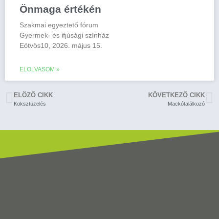
Önmaga értékén
Szakmai egyeztető fórum
Gyermek- és ifjúsági színház
Eötvös10, 2026. május 15.
ELOLVASOM »
ELÖZŐ CIKK
KÖVETKEZŐ CIKK
Koksztüzelés
Mackótalálkozó