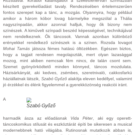
Rozsdával: korábbi kalandjaiból a székesfehérvári színházban
készített gyerekelőadást tavaly. Rendezésében értelemszerűen
fontos szerepet kap a tánc, a mozgás. Olyannyira, hogy például
amikor a három kóbor lovag bármelyike megszólal a Thália
nagyszínpadán, akkor azonnal halljuk, hogy ők bizony nem
színészek. A kiművelt színpadi beszéd képességével, technikájával
nem rendelkeznek. Ők táncosok. Vannak azonban különböző
erényekkel rendelkező színészek is a színen. Rozsda lovagot
Mohai Tamás
játssza fémes hatású öltözékben. Egészen biztos,
hogy a tagjait rendesen megolajozták, mert olyan lazasággal
mozog, mint akiben nemcsak fém nincs, de talán csont sem.
Szemet gyönyörködtető minden könnyed, táncos mozdulata.
Házisárkányát, aki kedves, zsémbes, szeretnivaló, cakkosfarkú
háziállatnak látszik,
Szabó Győző
alakítja eleven kedéllyel, valamint
jó érzékkel és élénk figyelemmel a gyerekközönség reakciói iránt.
A
Szabó Győző
harmadik ásza az előadásnak
Vida Péter
, aki egy operett-
táncoskomikus stílusát és eszköztárát építi be sikeresen a musical
modernebbnek ható világába. Rutinosnak mutatkozik abban is,