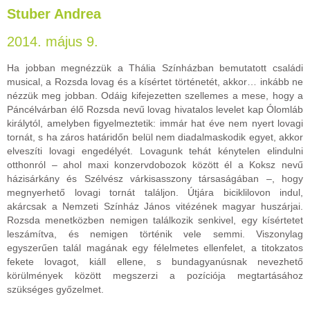
Stuber Andrea
2014. május 9.
Ha jobban megnézzük a Thália Színházban bemutatott családi
musical, a Rozsda lovag és a kísértet történetét, akkor… inkább ne
nézzük meg jobban. Odáig kifejezetten szellemes a mese, hogy a
Páncélvárban élő Rozsda nevű lovag hivatalos levelet kap Ólomláb
királytól, amelyben figyelmeztetik: immár hat éve nem nyert lovagi
tornát, s ha záros határidőn belül nem diadalmaskodik egyet, akkor
elveszíti lovagi engedélyét. Lovagunk tehát kénytelen elindulni
otthonról – ahol maxi konzervdobozok között él a Koksz nevű
házisárkány és Szélvész várkisasszony társaságában –, hogy
megnyerhető lovagi tornát találjon. Útjára biciklilovon indul,
akárcsak a Nemzeti Színház János vitézének magyar huszárjai.
Rozsda menetközben nemigen találkozik senkivel, egy kísértetet
leszámítva, és nemigen történik vele semmi. Viszonylag
egyszerűen talál magának egy félelmetes ellenfelet, a titokzatos
fekete lovagot, kiáll ellene, s bundagyanúsnak nevezhető
körülmények között megszerzi a pozíciója megtartásához
szükséges győzelmet.