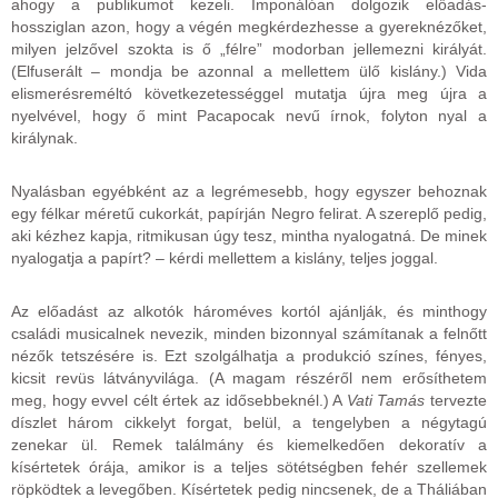
ahogy a publikumot kezeli. Imponálóan dolgozik előadás-
hossziglan azon, hogy a végén megkérdezhesse a gyereknézőket,
milyen jelzővel szokta is ő „félre” modorban jellemezni királyát.
(Elfuserált – mondja be azonnal a mellettem ülő kislány.) Vida
elismerésreméltó következetességgel mutatja újra meg újra a
nyelvével, hogy ő mint Pacapocak nevű írnok, folyton nyal a
királynak.
Nyalásban egyébként az a legrémesebb, hogy egyszer behoznak
egy félkar méretű cukorkát, papírján Negro felirat. A szereplő pedig,
aki kézhez kapja, ritmikusan úgy tesz, mintha nyalogatná. De minek
nyalogatja a papírt? – kérdi mellettem a kislány, teljes joggal.
Az előadást az alkotók hároméves kortól ajánlják, és minthogy
családi musicalnek nevezik, minden bizonnyal számítanak a felnőtt
nézők tetszésére is. Ezt szolgálhatja a produkció színes, fényes,
kicsit revüs látványvilága. (A magam részéről nem erősíthetem
meg, hogy evvel célt értek az idősebbeknél.) A
Vati Tamás
tervezte
díszlet három cikkelyt forgat, belül, a tengelyben a négytagú
zenekar ül. Remek találmány és kiemelkedően dekoratív a
kísértetek órája, amikor is a teljes sötétségben fehér szellemek
röpködtek a levegőben. Kísértetek pedig nincsenek, de a Tháliában