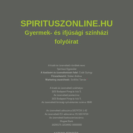
SPIRITUSZONLINE.HU
Gyermek- és ifjúsági színházi
folyóirat
A kiadó és üzemeltető rövidített neve:
Spiritusz Egyesület
A kiadásért és üzemeltetésért felel:
Csák György
Főszerkesztő:
Stuber Andrea
Marketing vezető/web:
Szöllősi Tamás
*
A kiadó és üzemeltető székhelye:
1101 Budapest Pongrác köz 5.
Az üzemeltető postacíme:
1101 Budapest Pongrác köz 5.
Az üzemeltető bírósági nyilvántartási száma: 9640
Az üzemeltető adószáma:18174724-1-42
Az üzemeltető EU adószáma: HU18174724
Az üzemeltető bankszámlaszáma:
Magnet Bank
16200175-11534062-00000000