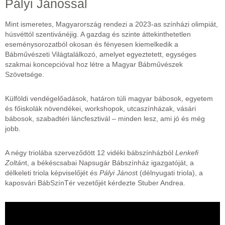
Pályi Jánossal
Mint ismeretes, Magyarország rendezi a 2023-as színházi olimpiát,
húsvéttól szentivánéjig. A gazdag és szinte áttekinthetetlen
eseménysorozatból okosan és fényesen kiemelkedik a
Bábművészeti Világtalálkozó, amelyet egyeztetett, egységes
szakmai koncepcióval hoz létre a Magyar Bábművészek
Szövetsége.
Külföldi vendégelőadások, határon túli magyar bábosok, egyetem
és főiskolák növendékei, workshopok, utcaszínházak, vásári
bábosok, szabadtéri láncfesztivál – minden lesz, ami jó és még
jobb.
A négy triolába szerveződött 12 vidéki bábszínházból
Lenkefi
Zoltán
t, a békéscsabai Napsugár Bábszínház igazgatóját, a
délkeleti triola képviselőjét és
Pályi János
t (délnyugati triola), a
kaposvári BábSzínTér vezetőjét kérdezte Stuber Andrea.