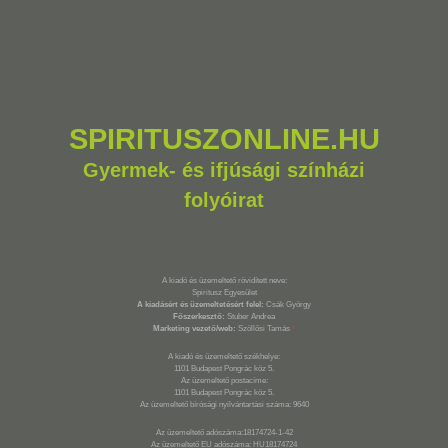
SPIRITUSZONLINE.HU
Gyermek- és ifjúsági színházi
folyóirat
A kiadó és üzemeltető rövidített neve:
Spiritusz Egyesület
A kiadásért és üzemeltetésért felel:
Csák György
Főszerkesztő:
Stuber Andrea
Marketing vezető/web:
Szöllősi Tamás
*
A kiadó és üzemeltető székhelye:
1101 Budapest Pongrác köz 5.
Az üzemeltető postacíme:
1101 Budapest Pongrác köz 5.
Az üzemeltető bírósági nyilvántartási száma: 9640
Az üzemeltető adószáma:18174724-1-42
Az üzemeltető EU adószáma: HU18174724