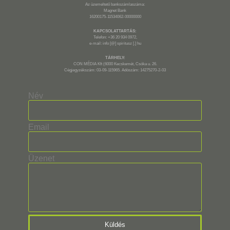
Az üzemeltető bankszámlaszáma:
Magnet Bank
16200175-11534062-00000000
KAPCSOLATTARTÁS:
Telefon: +36 20 934 0972,
e-mail: info [@] spiritusz [.] hu
TÁRHELY:
CON MÉDIA Kft (6000 Kecskemét, Csóka u. 26.
Cégjegyzékszám: 03-09-115965. Adószám: 14275270-2-03
Név
Email
Üzenet
Küldés