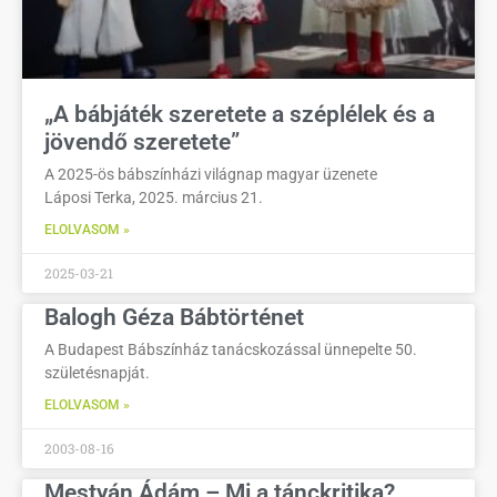
„A bábjáték szeretete a széplélek és a
jövendő szeretete”
A 2025-ös bábszínházi világnap magyar üzenete
Láposi Terka, 2025. március 21.
ELOLVASOM »
2025-03-21
Balogh Géza Bábtörténet
A Budapest Bábszínház tanácskozással ünnepelte 50.
születésnapját.
ELOLVASOM »
2003-08-16
Mestyán Ádám – Mi a tánckritika?