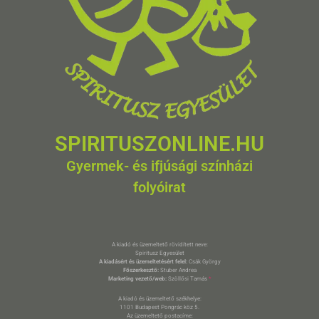
SPIRITUSZONLINE.HU
Gyermek- és ifjúsági színházi
folyóirat
A kiadó és üzemeltető rövidített neve:
Spiritusz Egyesület
A kiadásért és üzemeltetésért felel:
Csák György
Főszerkesztő:
Stuber Andrea
Marketing vezető/web:
Szöllősi Tamás
*
A kiadó és üzemeltető székhelye:
1101 Budapest Pongrác köz 5.
Az üzemeltető postacíme: