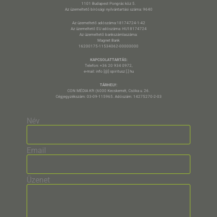
1101 Budapest Pongrác köz 5.
Az üzemeltető bírósági nyilvántartási száma: 9640
Az üzemeltető adószáma:18174724-1-42
Az üzemeltető EU adószáma: HU18174724
Az üzemeltető bankszámlaszáma:
Magnet Bank
16200175-11534062-00000000
KAPCSOLATTARTÁS:
Telefon: +36 20 934 0972,
e-mail: info [@] spiritusz [.] hu
TÁRHELY:
CON MÉDIA Kft (6000 Kecskemét, Csóka u. 26.
Cégjegyzékszám: 03-09-115965. Adószám: 14275270-2-03
Név
Email
Üzenet