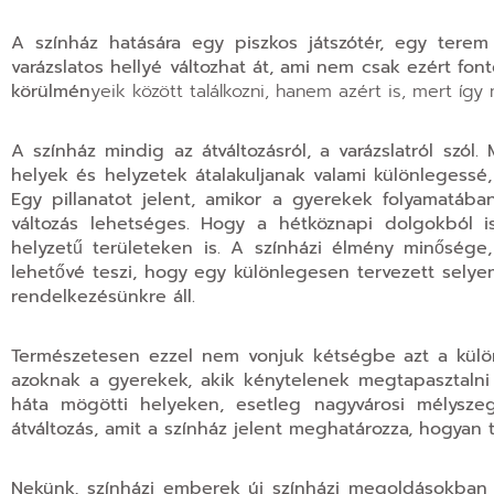
A színház hatására egy piszkos játszótér, egy tere
varázslatos hellyé változhat át, ami nem csak ezért fo
körülmén
yeik között találkozni, hanem azért is, mert így
A színház mindig az átváltozásról, a varázslatról szó
helyek és helyzetek átalakuljanak valami különlegessé,
Egy pillanatot jelent, amikor a gyerekek folyamatában
változás lehetséges. Hogy a hétköznapi dolgokból is
helyzetű területeken is. A színházi élmény minőség
lehetővé teszi, hogy egy különlegesen tervezett selye
rendelkezésünkre áll.
Természetesen ezzel nem vonjuk kétségbe azt a külön
azoknak a gyerekek, akik kénytelenek megtapasztaln
háta mögötti helyeken, esetleg nagyvárosi mélysz
átváltozás, amit a színház jelent meghatározza, hogyan 
Nekünk, színházi emberek új színházi megoldásokban