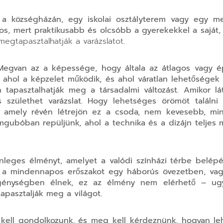
m a községházán, egy iskolai osztályterem vagy egy me
ntos, mert praktikusabb és olcsóbb a gyerekekkel a saját
 megtapasztalhatják a varázslatot.
l. Megvan az a képessége, hogy általa az átlagos vagy 
 ahol a képzelet működik, és ahol váratlan lehetőségek t
 tapasztalhatják meg a társadalmi változást. Amikor lá
 születhet varázslat. Hogy lehetséges örömöt találni
e, amely révén létrejön ez a csoda, nem kevesebb, min
mgubóban repüljünk, ahol a technika és a dizájn teljes
leges élményt, amelyet a valódi színházi térbe belépé
i a mindennapos erőszakot egy háborús övezetben, vagy
egénységben élnek, ez az élmény nem elérhető – ug
tapasztalják meg a világot.
 kell gondolkozunk, és meg kell kérdeznünk, hogyan le