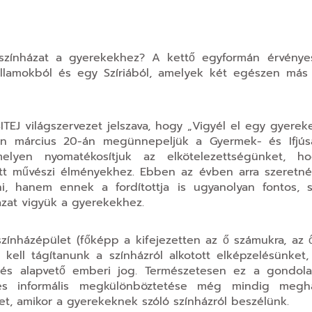
színházat a gyerekekhez? A kettő egyformán érvénye
llamokból és egy Szíriából, amelyek két egészen más 
ITEJ világszervezet jelszava, hogy „Vigyél el egy gyerek
n március 20-án megünnepeljük a Gyermek- és Ifjúsá
melyen nyomatékosítjuk az elkötelezettségünket, 
tt művészi élményekhez. Ebben az évben arra szeretné
, hanem ennek a fordítottja is ugyanolyan fontos, s
ázat vigyük a gyerekekhez.
zínházépület (főképp a kifejezetten az ő számukra, az 
 kell tágítanunk a színházról alkotott elképzelésünket
érés alapvető emberi jog. Természetesen ez a gondol
 és informális megkülönböztetése még mindig megh
et, amikor a gyerekeknek szóló színházról beszélünk.