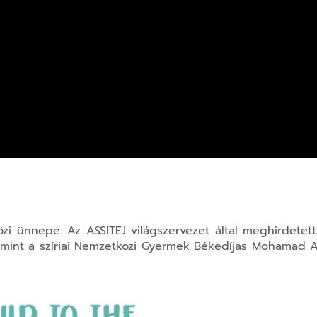
zi ünnepe. Az ASSITEJ világszervezet által meghirdetet
lamint a szíriai Nemzetközi Gyermek Békedíjas Mohamad 