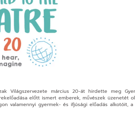
zak Világszervezete március 20-át hirdette meg Gyer
ekelőadása előtt ismert emberek, művészek üzenetét ol
gon valamennyi gyermek- és ifjúsági előadás alkotóit, 