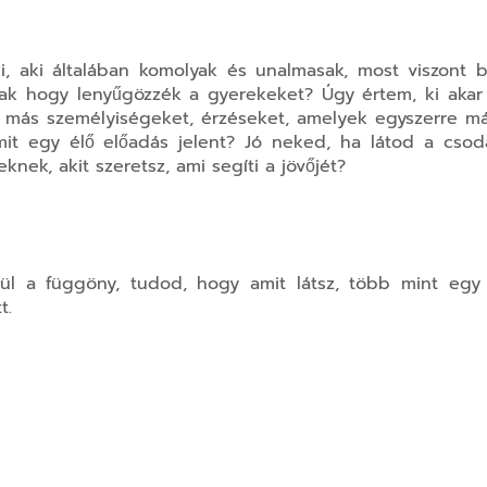
i, aki általában komolyak és unalmasak, most viszont 
k hogy lenyűgözzék a gyerekeket? Úgy értem, ki akar 
i más személyiségeket, érzéseket, amelyek egyszerre má
amit egy élő előadás jelent? Jó neked, ha látod a cso
nek, akit szeretsz, ami segíti a jövőjét?
ül a függöny, tudod, hogy amit látsz, több mint egy e
t.