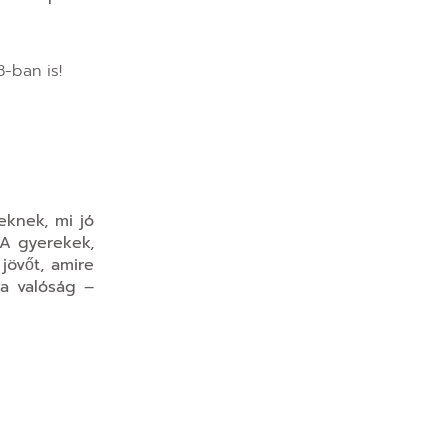
-ban is!
knek, mi jó
 A gyerekek,
jövőt, amire
 a valóság –