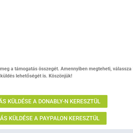
 meg a támogatás összegét. Amennyiben megteheti, válassza 
küldés lehetőségét is. Köszönjük!
S KÜLDÉSE A DONABLY-N KERESZTÜL
S KÜLDÉSE A PAYPALON KERESZTÜL