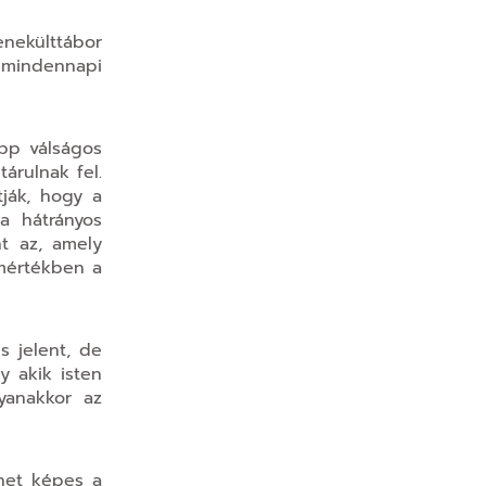
nekülttábor
, mindennapi
épp válságos
árulnak fel.
tják, hogy a
 a hátrányos
t az, amely
 mértékben a
s jelent, de
 akik isten
yanakkor az
het képes a