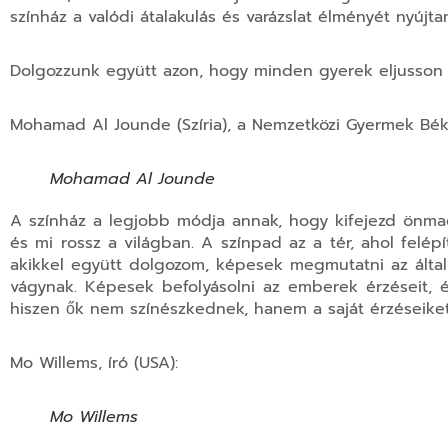
színház a valódi átalakulás és varázslat élményét nyújt
Dolgozzunk együtt azon, hogy minden gyerek eljusson 
Mohamad Al Jounde (Szíria), a Nemzetközi Gyermek Béke
Mohamad Al Jounde
A színház a legjobb
módja annak, hogy kifejezd önma
és mi rossz a világban. A színpad az a tér, ahol felép
akikkel együtt dolgozom, képesek megmutatni az általuk
vágynak. Képesek befolyásolni az emberek érzéseit, é
hiszen ők nem színészkednek, hanem a saját érzéseiket 
Mo Willems, író (USA):
Mo Willems