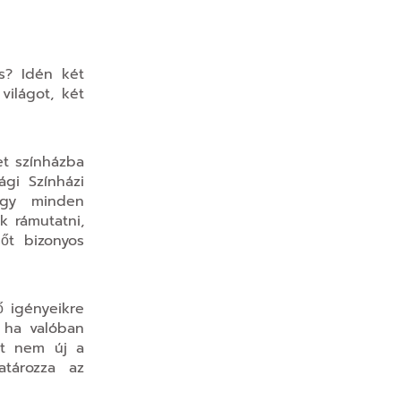
s? Idén két
világot, két
et színházba
gi Színházi
hogy minden
k rámutatni,
őt bizonyos
ő igényeikre
, ha valóban
at nem új a
atározza az