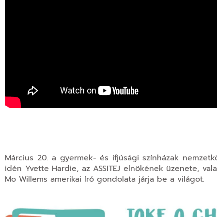
Március 20. a gyermek- és ifjúsági színházak nemzetkö
idén Yvette Hardie, az ASSITEJ elnökének üzenete, va
Mo Willems amerikai író gondolata járja be a világot.