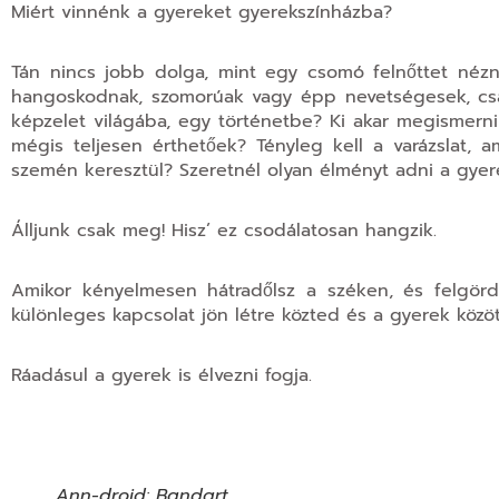
Miért vinnénk a gyereket gyerekszínházba?
Tán nincs jobb dolga, mint egy csomó felnőttet nézn
hangoskodnak, szomorúak vagy épp nevetségesek, csa
képzelet világába, egy történetbe? Ki akar megismern
mégis teljesen érthetőek? Tényleg kell a varázslat, 
szemén keresztül? Szeretnél olyan élményt adni a gyerek
Álljunk csak meg! Hisz’ ez csodálatosan hangzik.
Amikor kényelmesen hátradőlsz a széken, és felgörd
különleges kapcsolat jön létre közted és a gyerek közöt
Ráadásul a gyerek is élvezni fogja.
Ann-droid: Bandart