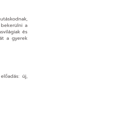
butáskodnak,
bekerülni a
svilágiak és
dát a gyerek
lőadás: új,