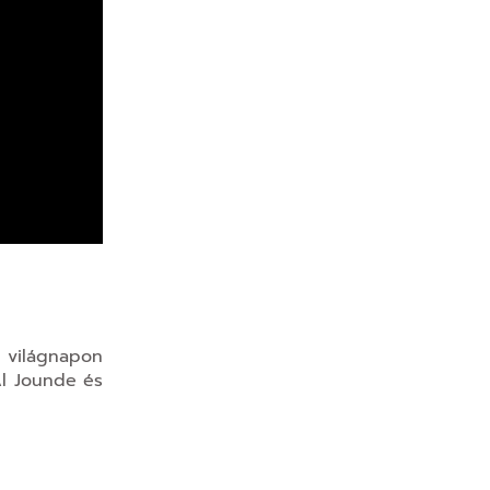
t világnapon
Al Jounde és