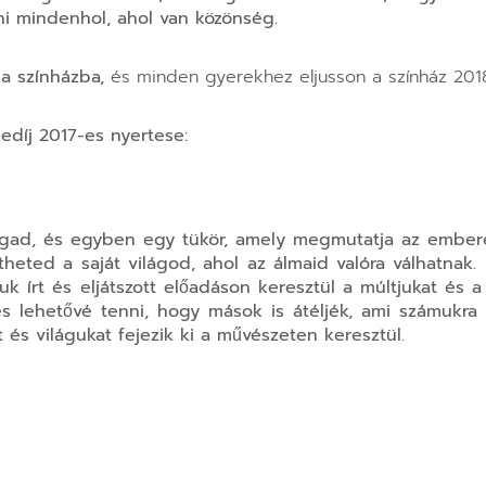
ani mindenhol, ahol van közönség.
a színházba,
és minden gyerekhez eljusson a színház 2018
díj 2017-es nyertese:
gad, és egyben egy tükör, amely megmutatja az embere
ítheted a saját világod, ahol az álmaid valóra válhatnak.
 írt és eljátszott előadáson keresztül a múltjukat és a 
s lehetővé tenni, hogy mások is átéljék, ami számukra
és világukat fejezik ki a művészeten keresztül.