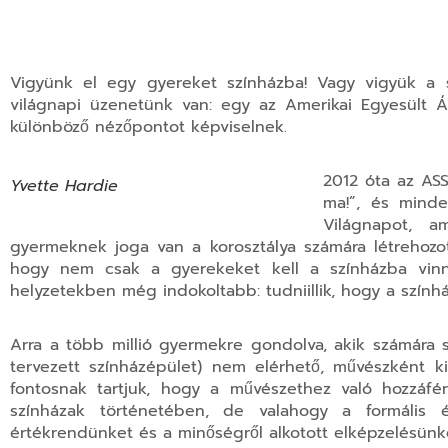
Vigyünk el egy gyereket színházba! Vagy vigyük a 
világnapi üzenetünk van: egy az Amerikai Egyesült Á
különböző nézőpontot képviselnek.
2012 óta az ASS
Yvette Hardie
ma!”, és minde
Világnapot, a
gyermeknek joga van a korosztálya számára létrehozo
hogy nem csak a gyerekeket kell a színházba vinni
helyzetekben még indokoltabb: tudniillik, hogy a szính
Arra a több millió gyermekre gondolva, akik számára s
tervezett színházépület) nem elérhető, művészként ki
fontosnak tartjuk, hogy a művészethez való hozzáf
színházak történetében, de valahogy a formális
értékrendünket és a minőségről alkotott elképzelésünk