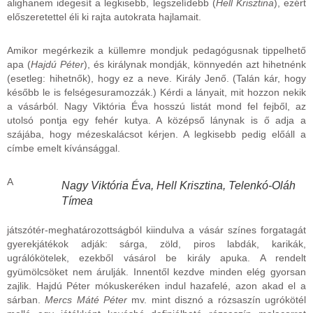
alighanem idegesít a legkisebb, legszelídebb (
Hell Krisztina
), ezért
előszeretettel éli ki rajta autokrata hajlamait.
Amikor megérkezik a küllemre mondjuk pedagógusnak tippelhető
apa (
Hajdú Péter
), és királynak mondják, könnyedén azt hihetnénk
(esetleg: hihetnők), hogy ez a neve. Király Jenő. (Talán kár, hogy
később le is felségesuramozzák.) Kérdi a lányait, mit hozzon nekik
a vásárból. Nagy Viktória Éva hosszú listát mond fel fejből, az
utolsó pontja egy fehér kutya. A középső lánynak is ő adja a
szájába, hogy mézeskalácsot kérjen. A legkisebb pedig előáll a
címbe emelt kívánsággal.
A
Nagy Viktória Éva, Hell Krisztina, Telenkó-Oláh
Tímea
játszótér-meghatározottságból kiindulva a vásár színes forgatagát
gyerekjátékok adják: sárga, zöld, piros labdák, karikák,
ugrálókötelek, ezekből vásárol be király apuka. A rendelt
gyümölcsöket nem árulják. Innentől kezdve minden elég gyorsan
zajlik. Hajdú Péter mókuskeréken indul hazafelé, azon akad el a
sárban.
Mercs Máté Péter
mv. mint disznó a rózsaszín ugrókötél