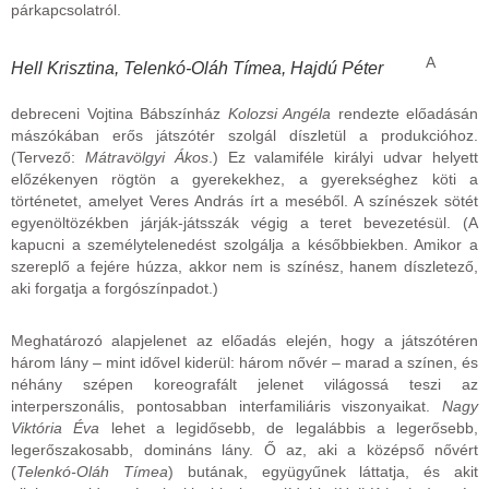
párkapcsolatról.
A
Hell Krisztina, Telenkó-Oláh Tímea, Hajdú Péter
debreceni Vojtina Bábszínház
Kolozsi Angéla
rendezte előadásán
mászókában erős játszótér szolgál díszletül a produkcióhoz.
(Tervező:
Mátravölgyi Ákos
.) Ez valamiféle királyi udvar helyett
előzékenyen rögtön a gyerekekhez, a gyerekséghez köti a
történetet, amelyet Veres András írt a meséből. A színészek sötét
egyenöltözékben járják-játsszák végig a teret bevezetésül. (A
kapucni a személytelenedést szolgálja a későbbiekben. Amikor a
szereplő a fejére húzza, akkor nem is színész, hanem díszletező,
aki forgatja a forgószínpadot.)
Meghatározó alapjelenet az előadás elején, hogy a játszótéren
három lány – mint idővel kiderül: három nővér – marad a színen, és
néhány szépen koreografált jelenet világossá teszi az
interperszonális, pontosabban interfamiliáris viszonyaikat.
Nagy
Viktória Éva
lehet a legidősebb, de legalábbis a legerősebb,
legerőszakosabb, domináns lány. Ő az, aki a középső nővért
(
Telenkó-Oláh Tímea
) butának, együgyűnek láttatja, és akit