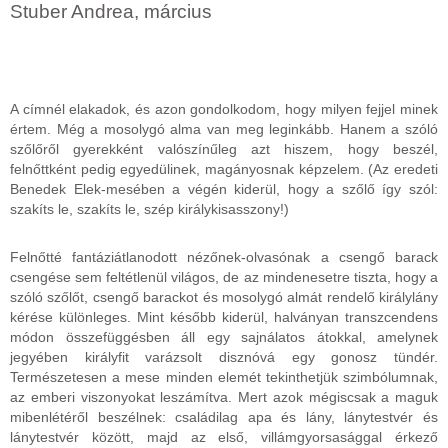
Stuber Andrea, március
A címnél elakadok, és azon gondolkodom, hogy milyen fejjel minek
értem. Még a mosolygó alma van meg leginkább. Hanem a szóló
szőlőről gyerekként valószínűleg azt hiszem, hogy beszél,
felnőttként pedig egyedülinek, magányosnak képzelem. (Az eredeti
Benedek Elek-mesében a végén kiderül, hogy a szőlő így szól:
szakíts le, szakíts le, szép királykisasszony!)
Felnőtté fantáziátlanodott nézőnek-olvasónak a csengő barack
csengése sem feltétlenül világos, de az mindenesetre tiszta, hogy a
szóló szőlőt, csengő barackot és mosolygó almát rendelő királylány
kérése különleges. Mint később kiderül, halványan transzcendens
módon összefüggésben áll egy sajnálatos átokkal, amelynek
jegyében királyfit varázsolt disznóvá egy gonosz tündér.
Természetesen a mese minden elemét tekinthetjük szimbólumnak,
az emberi viszonyokat leszámítva. Mert azok mégiscsak a maguk
mibenlétéről beszélnek: családilag apa és lány, lánytestvér és
lánytestvér között, majd az első, villámgyorsasággal érkező