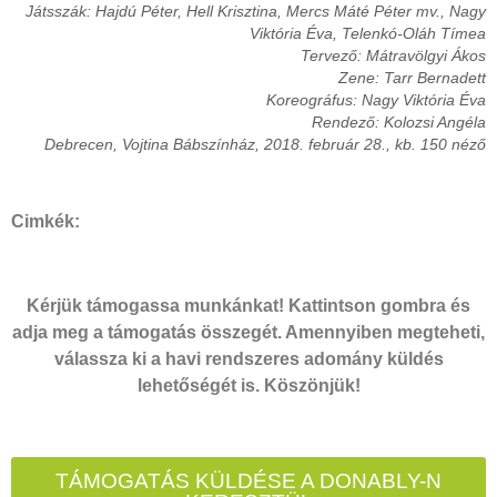
Játsszák
:
Hajdú Péter, Hell Krisztina, Mercs Máté Péter mv., Nagy
Viktória Éva, Telenkó-Oláh Tímea
Tervező: Mátravölgyi Ákos
Zene: Tarr Bernadett
Koreográfus: Nagy Viktória Éva
Rendező: Kolozsi Angéla
Debrecen, Vojtina Bábszínház, 2018. február 28., kb. 150 néző
Cimkék:
Kérjük támogassa munkánkat! Kattintson gombra és
adja meg a támogatás összegét. Amennyiben megteheti,
válassza ki a havi rendszeres adomány küldés
lehetőségét is. Köszönjük!
TÁMOGATÁS KÜLDÉSE A DONABLY-N