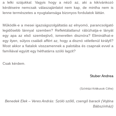
a lelki szájukkal. Vagyis hogy a néző az, aki a kikívánkozó
kérdéseire nemcsak válaszajánlatot nem kap, de mintha nem is
lenne természetes a nyugtalansága bizonyos fordulatok láttán.
Működik-e a mesei igazságszolgáltatás az elnyomó, parancsolgató
legidősebb lánnyal szemben? Reflektálatlanul rábízhatja-e lányát
egy apa az első szembejövő, ismeretlen disznóra? Eliminálhat-e
egy ilyen, súlyos családi affért az, hogy a disznó véletlenül királyfi?
Most akkor a fiatalok visszamennek a palotába és csapnak evvel a
famíliával együtt egy héthatárra szóló lagzit?
Csak kérdem.
Stuber Andrea
(Színházi Kritikusok Céhe)
Benedek Elek – Veres András: Szóló szőlő, csengő barack (Vojtina
Bábszínház)