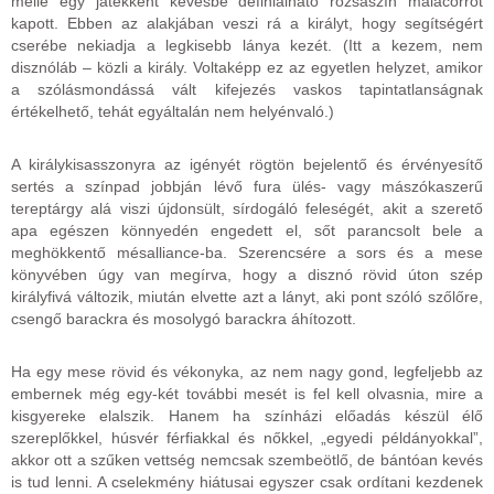
mellé egy játékként kevésbé definiálható rózsaszín malacorrot
kapott. Ebben az alakjában veszi rá a királyt, hogy segítségért
cserébe nekiadja a legkisebb lánya kezét. (Itt a kezem, nem
disznóláb – közli a király. Voltaképp ez az egyetlen helyzet, amikor
a szólásmondássá vált kifejezés vaskos tapintatlanságnak
értékelhető, tehát egyáltalán nem helyénvaló.)
A királykisasszonyra az igényét rögtön bejelentő és érvényesítő
sertés a színpad jobbján lévő fura ülés- vagy mászókaszerű
tereptárgy alá viszi újdonsült, sírdogáló feleségét, akit a szerető
apa egészen könnyedén engedett el, sőt parancsolt bele a
meghökkentő mésalliance-ba. Szerencsére a sors és a mese
könyvében úgy van megírva, hogy a disznó rövid úton szép
királyfivá változik, miután elvette azt a lányt, aki pont szóló szőlőre,
csengő barackra és mosolygó barackra áhítozott.
Ha egy mese rövid és vékonyka, az nem nagy gond, legfeljebb az
embernek még egy-két további mesét is fel kell olvasnia, mire a
kisgyereke elalszik. Hanem ha színházi előadás készül élő
szereplőkkel, húsvér férfiakkal és nőkkel, „egyedi példányokkal”,
akkor ott a szűken vettség nemcsak szembeötlő, de bántóan kevés
is tud lenni. A cselekmény hiátusai egyszer csak ordítani kezdenek