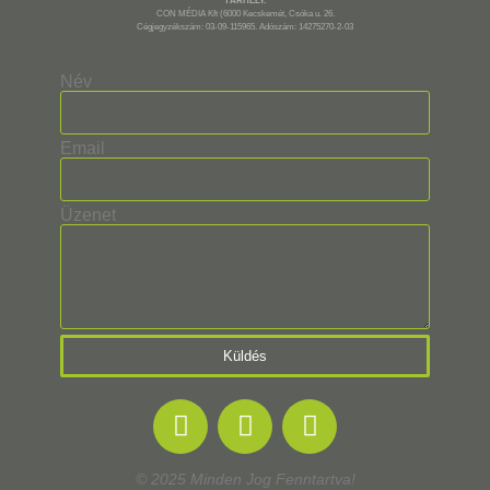
TÁRHELY:
CON MÉDIA Kft (6000 Kecskemét, Csóka u. 26.
Cégjegyzékszám: 03-09-115965. Adószám: 14275270-2-03
Név
Email
Üzenet
Küldés
© 2025 Minden Jog Fenntartva!