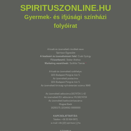
SPIRITUSZONLINE.HU
Gyermek- és ifjúsági színházi
folyóirat
A kiadó és üzemeltető rövidített neve:
Spiritusz Egyesület
A kiadásért és üzemeltetésért felel:
Csák György
Főszerkesztő:
Stuber Andrea
Marketing vezető/web:
Szöllősi Tamás
*
A kiadó és üzemeltető székhelye:
1101 Budapest Pongrác köz 5.
Az üzemeltető postacíme:
1101 Budapest Pongrác köz 5.
Az üzemeltető bírósági nyilvántartási száma: 9640
Az üzemeltető adószáma:18174724-1-42
Az üzemeltető EU adószáma: HU18174724
Az üzemeltető bankszámlaszáma:
Magnet Bank
16200175-11534062-00000000
KAPCSOLATTARTÁS:
Telefon: +36 20 934 0972,
e-mail: info [@] spiritusz [.] hu