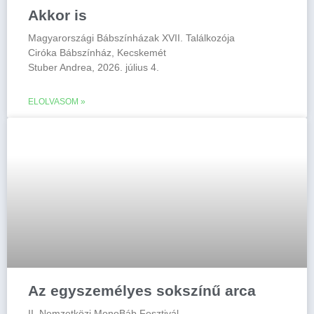
Akkor is
Magyarországi Bábszínházak XVII. Találkozója
Ciróka Bábszínház, Kecskemét
Stuber Andrea, 2026. július 4.
ELOLVASOM »
Az egyszemélyes sokszínű arca
II. Nemzetközi MonoBáb Fesztivál