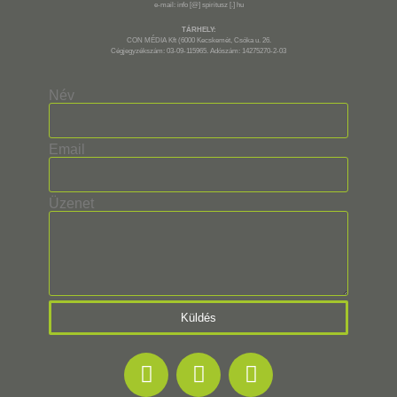
e-mail: info [@] spiritusz [.] hu
TÁRHELY:
CON MÉDIA Kft (6000 Kecskemét, Csóka u. 26.
Cégjegyzékszám: 03-09-115965. Adószám: 14275270-2-03
Név
Email
Üzenet
Küldés