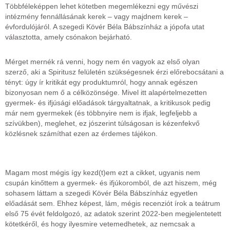
Többféleképpen lehet kötetben megemlékezni egy művészi
intézmény fennállásának kerek – vagy majdnem kerek –
évfordulójáról. A szegedi Kövér Béla Bábszínház a jópofa utat
választotta, amely csónakon bejárható.
Mérget mernék rá venni, hogy nem én vagyok az első olyan
szerző, aki a Spiritusz felületén szükségesnek érzi előrebocsátani a
tényt: úgy ír kritikát egy produktumról, hogy annak egészen
bizonyosan nem ő a célközönsége. Mivel itt alapértelmezetten
gyermek- és ifjúsági előadások tárgyaltatnak, a kritikusok pedig
már nem gyermekek (és többnyire nem is ifjak, legfeljebb a
szívükben), meglehet, ez jószerint túlságosan is kézenfekvő
közlésnek számíthat ezen az érdemes tájékon.
Magam most mégis így kezd(t)em ezt a cikket, ugyanis nem
csupán kinőttem a gyermek- és ifjúkoromból, de azt hiszem, még
sohasem láttam a szegedi Kövér Béla Bábszínház egyetlen
előadását sem. Ehhez képest, lám, mégis recenziót írok a teátrum
első 75 évét feldolgozó, az adatok szerint 2022-ben megjelentetett
kötetkéről, és hogy ilyesmire vetemedhetek, az nemcsak a