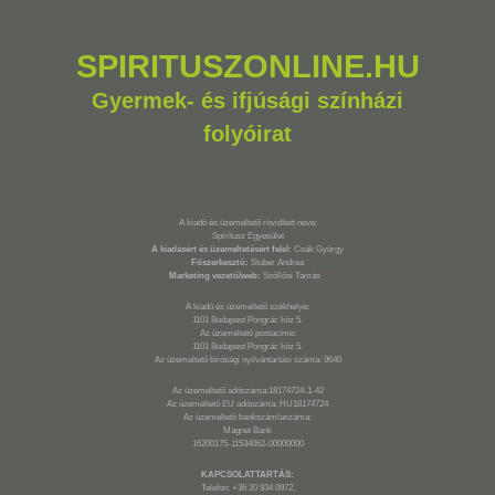
SPIRITUSZONLINE.HU
Gyermek- és ifjúsági színházi
folyóirat
A kiadó és üzemeltető rövidített neve:
Spiritusz Egyesület
A kiadásért és üzemeltetésért felel:
Csák György
Főszerkesztő:
Stuber Andrea
Marketing vezető/web:
Szöllősi Tamás
*
A kiadó és üzemeltető székhelye:
1101 Budapest Pongrác köz 5.
Az üzemeltető postacíme:
1101 Budapest Pongrác köz 5.
Az üzemeltető bírósági nyilvántartási száma: 9640
Az üzemeltető adószáma:18174724-1-42
Az üzemeltető EU adószáma: HU18174724
Az üzemeltető bankszámlaszáma:
Magnet Bank
16200175-11534062-00000000
KAPCSOLATTARTÁS:
Telefon: +36 20 934 0972,