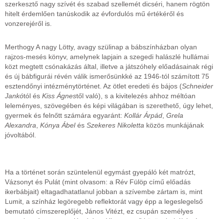
szerkesztő nagy szívét és szabad szellemét dicséri, hanem rögtön
hitelt érdemlően tanúskodik az évfordulós mű értékéről és
vonzerejéről is.
Merthogy A nagy Lötty, avagy szülinap a bábszínházban olyan
rajzos-mesés könyv, amelynek lapjain a szegedi halászlé hullámai
közt megtett csónakázás által, illetve a játszóhely előadásainak régi
és új bábfigurái révén válik ismerősünkké az 1946-tól számított 75
esztendőnyi intézménytörténet. Az ötlet eredeti és bájos (
Schneider
Jankó
tól és
Kiss Ágnes
től való), s a kivitelezés ahhoz méltóan
leleményes, szövegében és képi világában is szerethető, úgy lehet,
gyermek és felnőtt számára egyaránt:
Kollár Árpád
,
Grela
Alexandra
,
Kónya Ábel
és
Szekeres Nikoletta
közös munkájának
jóvoltából.
Ha a történet során szüntelenül egymást gyepáló két matrózt,
Vázsonyt és Pulát (mint olvasom: a Rév Fülöp című előadás
ikerbábjait) eltagadhatatlanul jobban a szívembe zártam is, mint
Lumit, a színház legöregebb reflektorát vagy épp a legeslegelső
bemutató címszereplőjét, János Vitézt, ez csupán személyes