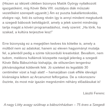
(Hiszen az idézett cikkben bizonyos Matók György nyilatkozott
igazgatóként, míg Kövér Béla VIII. osztályos diák műszaki
vezetőként szerepelt ugyanitt.) Ám ez puszta bakafántoskodás,
elvégre rajz, fotó és szöveg révén így is annyi mindent megtudunk
a szegedi bábosok belvilágáról, amely a jelek szerint mindmáig
tartja magát a kövéri programadáshoz, mely szerint: „Ha törik, ha
szakad, a kultúra terjesztve lesz!”
Erre bizonyság ez a megejtően kedves kis kötetke is, amely a
múltból nem az adatokat, hanem az eleven hagyományt mutatja
fel, a jelenből pedig a szinte túlcsorduló kreativitást. Bevallom, nem
tudom, mekkora hullámok közepette navigál jelenleg a szegedi
Kövér Béla Bábszínház kishajója, de stílszerűen tengerész
jókívánságokat küldenék felé. Jó szeleket és legalább 30
centiméter vizet a hajó alatt! – hamarjában csak efféle idevágó
kívánságra leltem az Arcanumot felforgatva. De a rokonszenv
őszinte, és most már igazán megnézném néhány előadásukat is!
László Ferenc
A nagy Lötty avagy szülinap a bábszínházban – 75 éves a Szegedi