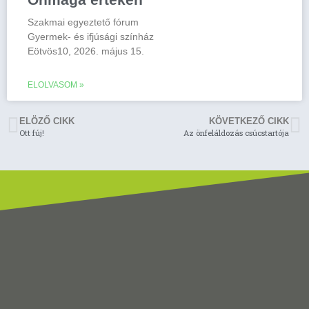
Szakmai egyeztető fórum
Gyermek- és ifjúsági színház
Eötvös10, 2026. május 15.
ELOLVASOM »
ELÖZŐ CIKK
KÖVETKEZŐ CIKK
Ott fúj!
Az önfeláldozás csúcstartója