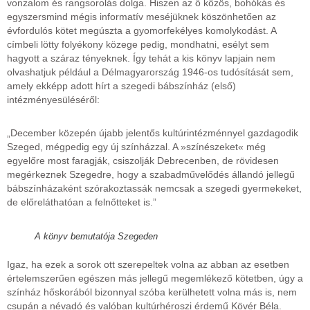
vonzalom és rangsorolás dolga. Hiszen az ő közös, bohókás és
egyszersmind mégis informatív meséjüknek köszönhetően az
évfordulós kötet megúszta a gyomorfekélyes komolykodást. A
címbeli lötty folyékony közege pedig, mondhatni, esélyt sem
hagyott a száraz tényeknek. Így tehát a kis könyv lapjain nem
olvashatjuk például a Délmagyarország 1946-os tudósítását sem,
amely ekképp adott hírt a szegedi bábszínház (első)
intézményesüléséről:
„December közepén újabb jelentős kultúrintézménnyel gazdagodik
Szeged, mégpedig egy új színházzal. A »színészeket« még
egyelőre most faragják, csiszolják Debrecenben, de rövidesen
megérkeznek Szegedre, hogy a szabadművelődés állandó jellegű
bábszínházaként szórakoztassák nemcsak a szegedi gyermekeket,
de előreláthatóan a felnőtteket is.”
A könyv bemutatója Szegeden
Igaz, ha ezek a sorok ott szerepeltek volna az abban az esetben
értelemszerűen egészen más jellegű megemlékező kötetben, úgy a
színház hőskorából bizonnyal szóba kerülhetett volna más is, nem
csupán a névadó és valóban kultúrhéroszi érdemű Kövér Béla.