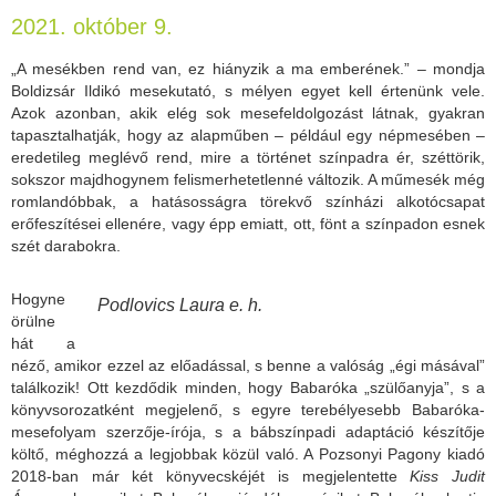
2021. október 9.
„A mesékben rend van, ez hiányzik a ma emberének.” – mondja
Boldizsár Ildikó mesekutató, s mélyen egyet kell értenünk vele.
Azok azonban, akik elég sok mesefeldolgozást látnak, gyakran
tapasztalhatják, hogy az alapműben – például egy népmesében –
eredetileg meglévő rend, mire a történet színpadra ér, széttörik,
sokszor majdhogynem felismerhetetlenné változik. A műmesék még
romlandóbbak, a hatásosságra törekvő színházi alkotócsapat
erőfeszítései ellenére, vagy épp emiatt, ott, fönt a színpadon esnek
szét darabokra.
Hogyne
Podlovics Laura e. h.
örülne
hát a
néző, amikor ezzel az előadással, s benne a valóság „égi másával”
találkozik! Ott kezdődik minden, hogy Babaróka „szülőanyja”, s a
könyvsorozatként megjelenő, s egyre terebélyesebb Babaróka-
mesefolyam szerzője-írója, s a bábszínpadi adaptáció készítője
költő, méghozzá a legjobbak közül való. A Pozsonyi Pagony kiadó
2018-ban már két könyvecskéjét is megjelentette
Kiss Judit