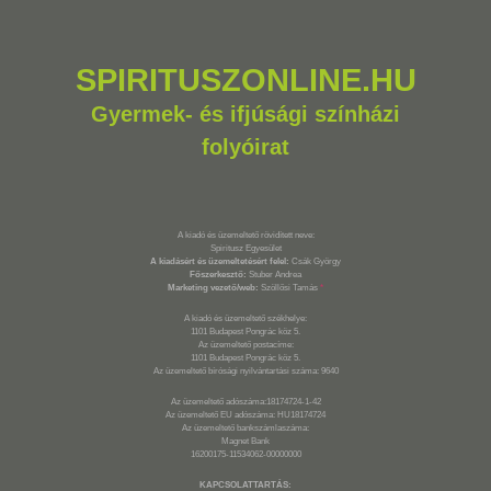
SPIRITUSZONLINE.HU
Gyermek- és ifjúsági színházi
folyóirat
A kiadó és üzemeltető rövidített neve:
Spiritusz Egyesület
A kiadásért és üzemeltetésért felel:
Csák György
Főszerkesztő:
Stuber Andrea
Marketing vezető/web:
Szöllősi Tamás
*
A kiadó és üzemeltető székhelye:
1101 Budapest Pongrác köz 5.
Az üzemeltető postacíme:
1101 Budapest Pongrác köz 5.
Az üzemeltető bírósági nyilvántartási száma: 9640
Az üzemeltető adószáma:18174724-1-42
Az üzemeltető EU adószáma: HU18174724
Az üzemeltető bankszámlaszáma:
Magnet Bank
16200175-11534062-00000000
KAPCSOLATTARTÁS: