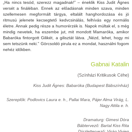
„Ha nincs tesód, szerezz magadnak!” – éneklik Kiss Judit Ágnes
versét a fináléban. Ennek az előadásnak minden szava, minden
szellemesen megformált tárgya, eltalált hanghordozása és jó
ritmusú jelenete kecsegtető kedvcsinálás, felhívás egy normális
életre. Annak pedig része a humorérzék is. Napok múltak el, s még
mindig nevetek, ha eszembe jut, mit mondott Mamaróka, amikor
Babaróka fintorgott Gilikét, a gilisztát látva. „Nézd, lehet, hogy mi
sem tetszünk neki.” Görcsoldó pirula ez a mondat, használni fogom
nehéz időkben.
Gabnai Katalin
(Színházi Kritikusok Céhe)
Kiss Judit Ágnes: Babaróka (Budapest Bábszínház)
Szereplők: Podlovics Laura e. h., Pallai Mara, Pájer Alma Virág, L.
Nagy Attila e. h.
Dramaturg: Gimesi Dóra
Bábtervező: Bartal Kiss Rita
Díszlettervező: Virág Vivien