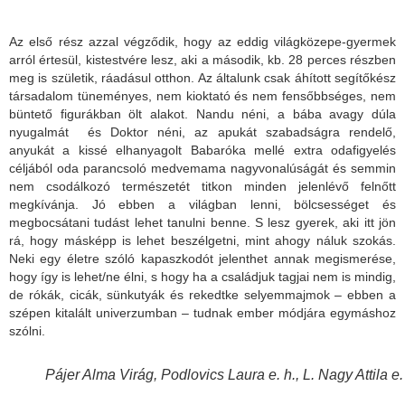
Az első rész azzal végződik, hogy az eddig világközepe-gyermek
arról értesül, kistestvére lesz, aki a második, kb. 28 perces részben
meg is születik, ráadásul otthon. Az általunk csak áhított segítőkész
társadalom tüneményes, nem kioktató és nem fensőbbséges, nem
büntető figurákban ölt alakot. Nandu néni, a bába avagy dúla
nyugalmát és Doktor néni, az apukát szabadságra rendelő,
anyukát a kissé elhanyagolt Babaróka mellé extra odafigyelés
céljából oda parancsoló medvemama nagyvonalúságát és semmin
nem csodálkozó természetét titkon minden jelenlévő felnőtt
megkívánja. Jó ebben a világban lenni, bölcsességet és
megbocsátani tudást lehet tanulni benne. S lesz gyerek, aki itt jön
rá, hogy másképp is lehet beszélgetni, mint ahogy náluk szokás.
Neki egy életre szóló kapaszkodót jelenthet annak megismerése,
hogy így is lehet/ne élni, s hogy ha a családjuk tagjai nem is mindig,
de rókák, cicák, sünkutyák és rekedtke selyemmajmok – ebben a
szépen kitalált univerzumban – tudnak ember módjára egymáshoz
szólni.
Pájer Alma Virág, Podlovics Laura e. h., L. Nagy Attila e.