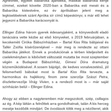
Ágnes
nek, egyiket Babaróka ajándéka, másikat Babaróka kertje
címmel, ezeket követte 2020-ban a Babaróka esti meséi és a
Babaróka kistestvére, ez év áprilisában jelent meg a
legkisebbeknek szánt Apróka sír című képeskönyv, s már elő lehet
jegyezni a Babaróka karácsonyát is.
Ellinger Edina
három gyerek édesanyjaként, a könyvesbolti eladó
tanácsára vette kézbe az első könyveket, s 2019 februárjában, a
kecskeméti Ciróka Bábszínházban
–
Bartal Kiss Rita bábjaival és
Tallér Zsófia kísérőzenéjével – már meg is rendezte az ottani
Babaróka játékot. Ennek a produkciónak a térben kiteljesített és
cselekményben is kibővített változatát mutatta be most szeptember
végén a Budapest Bábszínház,
Gimesi Dóra
dramaturg
közreműködésével. A sosem bájolgó, de kedves vonalvezetésű, jól
felismerhető bábokat most is
Bartal Kiss Rita
tervezte, a
harmonikus és hajlékony, finom zene szerzője
Szászi Petra
,
díszlettervezője
Virág Vivien
, s a rendező most is – már saját
színházán belül – Ellinger Edina.
Ahogy az ebben a nagyteremben már megszokott, szép, csillagos
az ég. A kép láttán a felnőttek arra gondolhatnak, talán A kis herceg
meséje kezdődik mindjárt. De óvodások töltik meg a nézőteret, akik