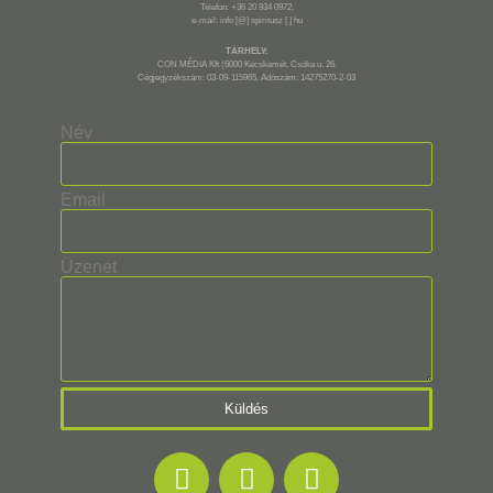
Telefon: +36 20 934 0972,
e-mail: info [@] spiritusz [.] hu
TÁRHELY:
CON MÉDIA Kft (6000 Kecskemét, Csóka u. 26.
Cégjegyzékszám: 03-09-115965. Adószám: 14275270-2-03
Név
Email
Üzenet
Küldés