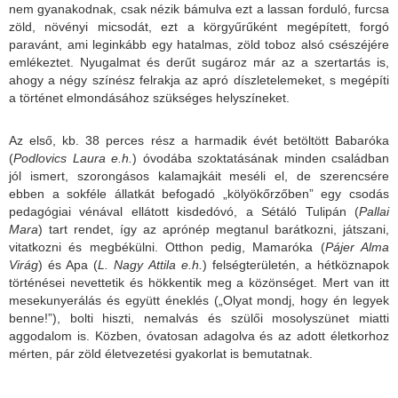
nem gyanakodnak, csak nézik bámulva ezt a lassan forduló, furcsa
zöld, növényi micsodát, ezt a körgyűrűként megépített, forgó
paravánt, ami leginkább egy hatalmas, zöld toboz alsó csészéjére
emlékeztet. Nyugalmat és derűt sugároz már az a szertartás is,
ahogy a négy színész felrakja az apró díszletelemeket, s megépíti
a történet elmondásához szükséges helyszíneket.
Az első, kb. 38 perces rész a harmadik évét betöltött Babaróka
(
Podlovics Laura
e.h.
) óvodába szoktatásának minden családban
jól ismert, szorongásos kalamajkáit meséli el, de szerencsére
ebben a sokféle állatkát befogadó „kölyökőrzőben” egy csodás
pedagógiai vénával ellátott kisdedóvó, a Sétáló Tulipán (
Pallai
Mara
) tart rendet, így az aprónép megtanul barátkozni, játszani,
vitatkozni és megbékülni. Otthon pedig, Mamaróka (
Pájer Alma
Virág
) és Apa (
L. Nagy Attila e.h.
) felségterületén, a hétköznapok
történései nevettetik és hökkentik meg a közönséget. Mert van itt
mesekunyerálás és együtt éneklés („Olyat mondj, hogy én legyek
benne!”), bolti hiszti, nemalvás és szülői mosolyszünet miatti
aggodalom is. Közben, óvatosan adagolva és az adott életkorhoz
mérten, pár zöld életvezetési gyakorlat is bemutatnak.