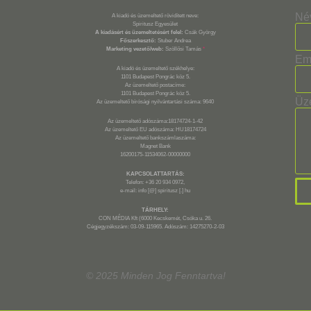
Né
A kiadó és üzemeltető rövidített neve:
Spiritusz Egyesület
A kiadásért és üzemeltetésért felel:
Csák György
Főszerkesztő:
Stuber Andrea
Marketing vezető/web:
Szöllősi Tamás
*
Em
A kiadó és üzemeltető székhelye:
1101 Budapest Pongrác köz 5.
Az üzemeltető postacíme:
1101 Budapest Pongrác köz 5.
Üz
Az üzemeltető bírósági nyilvántartási száma: 9640
Az üzemeltető adószáma:18174724-1-42
Az üzemeltető EU adószáma: HU18174724
Az üzemeltető bankszámlaszáma:
Magnet Bank
16200175-11534062-00000000
KAPCSOLATTARTÁS:
Telefon: +36 20 934 0972,
e-mail: info [@] spiritusz [.] hu
TÁRHELY:
CON MÉDIA Kft (6000 Kecskemét, Csóka u. 26.
Cégjegyzékszám: 03-09-115965. Adószám: 14275270-2-03
© 2025 Minden Jog Fenntartva!