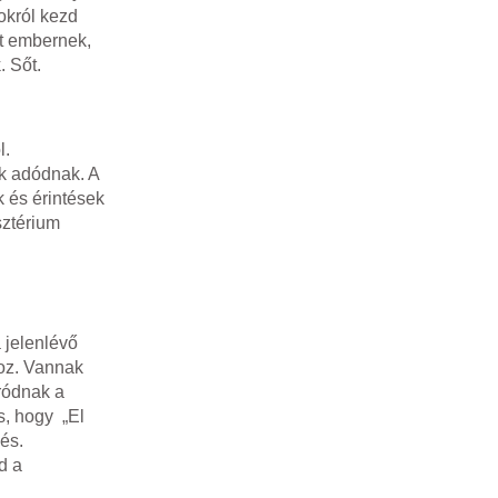
okról kezd
ét embernek,
. Sőt.
l.
ok adódnak. A
k és érintések
sztérium
 jelenlévő
hoz. Vannak
ródnak a
s, hogy „El
és.
d a