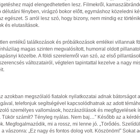
zélgetéshez majd elengedhetetlen lesz. Filmekről, kamaszábránd
ó délutáni fényben, virágzó bokor előtt, egymáshoz közeledni k
az egészet. S arról lesz szó, hogy bizony, nem mindig ez történik
k és elutasítások.
metlen emlékű találkozások és próbálkozások emlékei villannak fö
nházilag magas szinten megvalósított, humorral oldott pillanat
pásnyi közelbe. A földi szerelemről van szó, az első pillantáso
szerencsés változatairól, végtelen tapintattal kezelve a nagy mi
it.
z azokban megszólaló fiatalok nyilatkozatai adnak bátorságot a
ágával, telefonjuk segítségével kapcsolódhatnak az adott témá
laszoló személyes vallomások, hozzászólások és megfigyelések í
t. Tükör számít? Tényleg nyálas. Nem baj…” Később az a kérdé
 Megfogalmazódik, mi a rossz, mi lenne jó. „Törődés. Szelídül
l a vászonra: „Ez nagy és fontos dolog volt. Köszönöm!” Sokat a