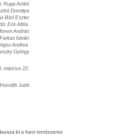
ta: Rupp Anikó
Zurbó Dorottya
vi-Bíró Eszter
ó: Eck Attila
Monori András
Farkas István
Hajsz Andrea
vszky György
5. március 22.
 Horváth Judit
assza ki a havi rendszeres