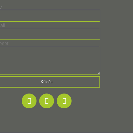
v
ail
enet
Küldés