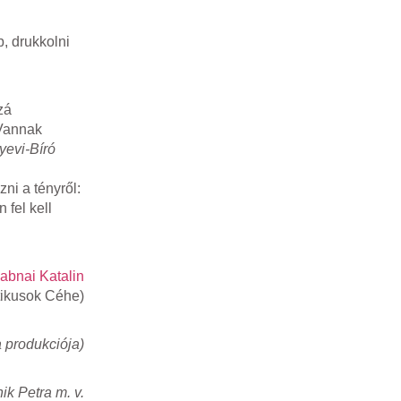
, drukkolni
zá
 Vannak
yevi-Bíró
ni a tényről:
 fel kell
abnai Katalin
tikusok Céhe)
 produkciója)
ik Petra m. v.