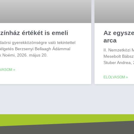
zínház értékét is emeli
Az egysz
arca
daörsi gyerekközönségre való tekintettel
élgetés Berzsenyi Bellaagh Ádámmal
II. Nemzetközi 
k Noémi, 2026. május 20.
Mesebolt Bábsz
Stuber Andrea, 
VASOM »
ELOLVASOM »