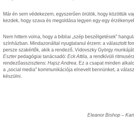
Már én sem védekezem, egyszerűen örülök, hogy közöttük vagyo
kezdek, hogy szava és megoldása legyen egy-egy érzékenyeb
Nem hittem volna, hogy a bibliai „szép beszélgetések” hangu
színházban. Mindazonáltal nyugtalanul érzem: a választott fo
persze szakértők, akik a rendező, Vidovszky György munkáját 
Eszter
pedagógiai tanácsadó:
Eck Attila
, a rendkívüli ritmusé
rendezőasszisztens:
Hajsz Andrea
. Ez a csapat minden alkalo
a „social media” kommunikációja elnevelt bennünket, a választo
készülni.
Eleanor Bishop – Kari