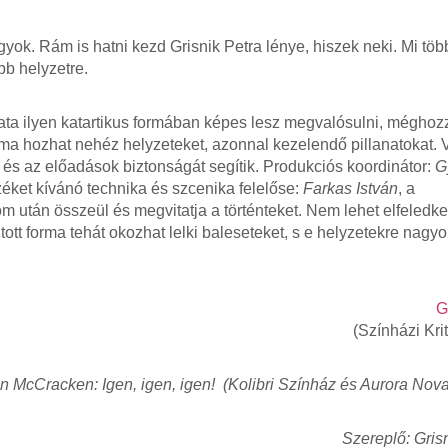
k. Rám is hatni kezd Grisnik Petra lénye, hiszek neki. Mi több
b helyzetre.
lata ilyen katartikus formában képes lesz megvalósulni, méghoz
rma hozhat nehéz helyzeteket, azonnal kezelendő pillanatokat.
és az előadások biztonságát segítik. Produkciós koordinátor:
G
rzéket kívánó technika és szcenika felelőse:
Farkas István
, a
m után összeül és megvitatja a történteket. Nem lehet elfeledkez
tt forma tehát okozhat lelki baleseteket, s e helyzetekre nagyon
G
(Színházi Kri
n McCracken: Igen, igen, igen! (Kolibri Színház és Aurora Nova
Szereplő: Grisn