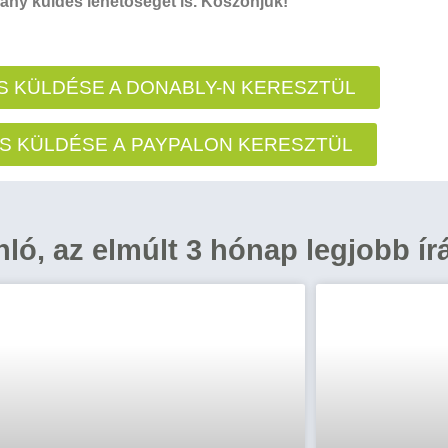
ny küldés lehetőségét is. Köszönjük!
 KÜLDÉSE A DONABLY-N KERESZTÜL
S KÜLDÉSE A PAYPALON KERESZTÜL
ánló, az elmúlt 3 hónap legjobb ír