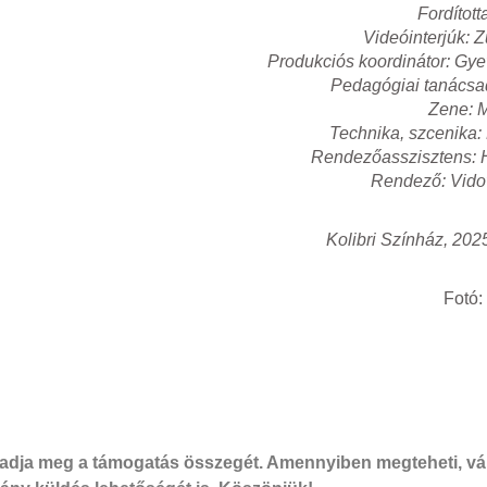
Fordítot
Videóinterjúk: 
Produkciós koordinátor: Gye
Pedagógiai tanácsad
Zene: 
Technika, szcenika: 
Rendezőasszisztens: 
Rendező: Vido
Kolibri Színház, 202
Fotó:
dja meg a támogatás összegét. Amennyiben megteheti, vál