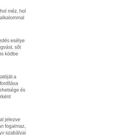
hol méz, hol
n alkalommal
ledés esélye
gvást, sőt
rös ködbe
atóját a
fordítása
tehetsége és
rként
al jelezve
an fogalmaz,
yv szabályai