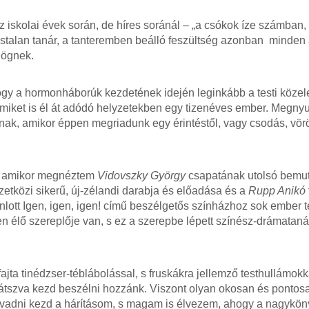
iskolai évek során, de híres soránál – „a csókok íze számban, 
nácstalan tanár, a tanteremben beálló feszültség azonban minde
högnek.
hogy a hormonháborúk kezdetének idején leginkább a testi köze
i, miket is él át adódó helyzetekben egy tizenéves ember. Megnyu
atnak, amikor éppen megriadunk egy érintéstől, vagy csodás, vö
t, amikor megnéztem
Vidovszky György
csapatának utolsó bemut
tközi sikerű, új-zélandi darabja és előadása és a
Rupp Anikó
jánlott Igen, igen, igen! című beszélgetős színházhoz sok ember 
en élő szereplője van, s ez a szerepbe lépett színész-drámataná
jta tinédzser-téblábolással, s fruskákra jellemző testhullámokk
k játszva kezd beszélni hozzánk. Viszont olyan okosan és pontos
 olvadni kezd a hárításom, s magam is élvezem, ahogy a nagykön