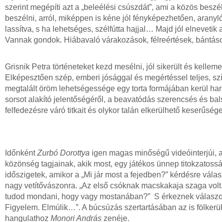
szerint megépíti azt a „beleélési csúszdát”, ami a közös bes
beszélni, arról, miképpen is kéne jól fényképezhetően, aranyl
lassítva, s ha lehetséges, szélfútta hajjal… Majd jól elnevetik 
Vannak gondok. Hiábavaló várakozások, félreértések, bántáso
Grisnik Petra történeteket kezd mesélni, jól sikerült és kelle
Elképesztően szép, emberi jósággal és megértéssel teljes, szí
megtalált öröm lehetségessége egy torta formájában kerül hara
sorsot alakító jelentőségéről, a beavatódás szerencsés és bal
felfedezésre váró titkait és olykor talán elkerülhető keserűsége
Időnként
Zurbó Dorottya
igen magas minőségű videóinterjúi, a
közönség tagjainak, akik most, egy játékos ünnep titokzatoss
időszigetek, amikor a „Mi jár most a fejedben?” kérdésre vá
nagy vetítővászonra. „Az első csóknak macskakaja szaga vol
tudod mondani, hogy vagy mostanában?” S érkeznek válaszok.
Figyelem. Elmúlik…”. A búcsúzás szertartásában az is fölkerü
hangulathoz
Monori András
zenéje.