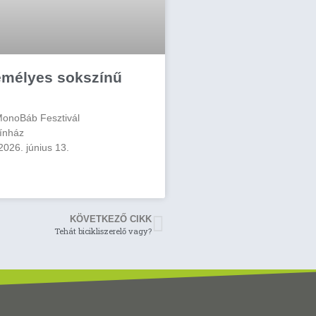
emélyes sokszínű
MonoBáb Fesztivál
ínház
2026. június 13.
KÖVETKEZŐ CIKK
Tehát bicikliszerelő vagy?