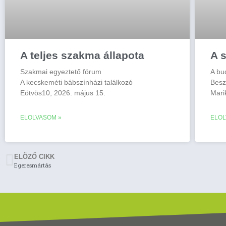
A teljes szakma állapota
A s
Szakmai egyeztető fórum
A bu
A kecskeméti bábszínházi találkozó
Besz
Eötvös10, 2026. május 15.
Mari
ELOLVASOM »
ELOL
ELÖZŐ CIKK
Egeresmártás