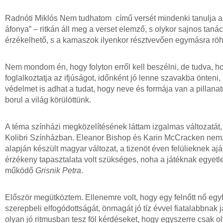
Radnóti Miklós Nem tudhatom című versét mindenki tanulja az 
áfonya” – ritkán áll meg a verset elemző, s olykor sajnos ta
érzékelhető, s a kamaszok ilyenkor résztvevően egymásra rö
Nem mondom én, hogy folyton erről kell beszélni, de tudva, 
foglalkoztatja az ifjúságot, időnként jó lenne szavakba önten
védelmet is adhat a tudat, hogy neve és formája van a pillan
borul a világ körülöttünk.
A téma színházi megközelítésének láttam izgalmas változatá
Kolibri Színházban. Eleanor Bishop és Karin McCracken nemze
alapján készült magyar változat, a tizenöt éven felülieknek a
érzékeny tapasztalata volt szükséges, noha a játéknak egyetl
működő
Grisnik Petra
.
Először megütköztem. Ellenemre volt, hogy egy felnőtt nő egyfa
szerepbeli elfogódottságát, önmagát jó tíz évvel fiatalabbna
olyan jó ritmusban tesz föl kérdéseket, hogy egyszerre csak