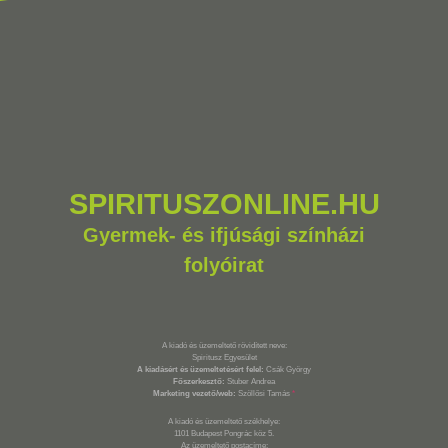
SPIRITUSZONLINE.HU
Gyermek- és ifjúsági színházi
folyóirat
A kiadó és üzemeltető rövidített neve:
Spiritusz Egyesület
A kiadásért és üzemeltetésért felel:
Csák György
Főszerkesztő:
Stuber Andrea
Marketing vezető/web:
Szöllősi Tamás
*
A kiadó és üzemeltető székhelye:
1101 Budapest Pongrác köz 5.
Az üzemeltető postacíme: