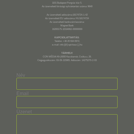
1101 Budapest Pongrác köz 5.
Az üzemeltető bírósági nyilvántartási száma: 9640
Az üzemeltető adószáma:18174724-1-42
Az üzemeltető EU adószáma: HU18174724
Az üzemeltető bankszámlaszáma:
Magnet Bank
16200175-11534062-00000000
KAPCSOLATTARTÁS:
Telefon: +36 20 934 0972,
e-mail: info [@] spiritusz [.] hu
TÁRHELY:
CON MÉDIA Kft (6000 Kecskemét, Csóka u. 26.
Cégjegyzékszám: 03-09-115965. Adószám: 14275270-2-03
Név
Email
Üzenet