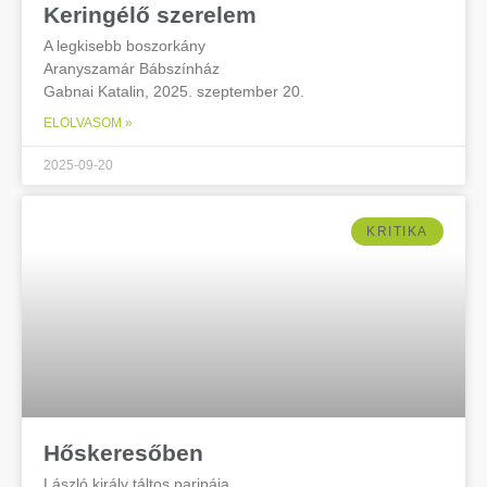
Keringélő szerelem
A legkisebb boszorkány
Aranyszamár Bábszínház
Gabnai Katalin, 2025. szeptember 20.
ELOLVASOM »
2025-09-20
KRITIKA
Hőskeresőben
László király táltos paripája