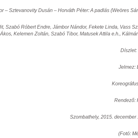
r – Sztevanovity Dusán – Horváth Péter: A padlás (Weöres Sá
it, Szabó Róbert Endre, Jámbor Nándor, Fekete Linda, Vass Szi
Ákos, Kelemen Zoltán, Szabó Tibor, Matusek Attila e.h., Kálmá
Díszlet
Jelmez: 
Koreográfus
Rendező: 
Szombathely, 2015. december 
(Fotó: M