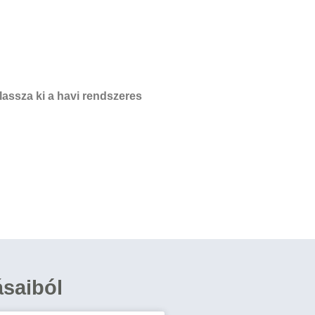
assza ki a havi rendszeres
ásaiból