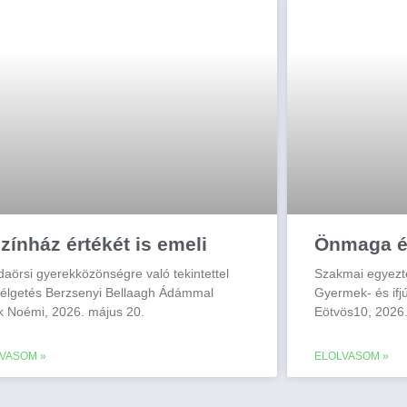
zínház értékét is emeli
Önmaga é
daörsi gyerekközönségre való tekintettel
Szakmai egyezt
élgetés Berzsenyi Bellaagh Ádámmal
Gyermek- és ifj
k Noémi, 2026. május 20.
Eötvös10, 2026.
VASOM »
ELOLVASOM »