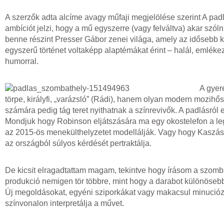
A szerzők adta alcíme avagy műfaji megjelölése szerint A pad
ambíciót jelzi, hogy a mű egyszerre (vagy felváltva) akar szól
benne részint Presser Gábor zenei világa, amely az idősebb 
egyszerű történet voltaképp alaptémákat érint – halál, emlékez
humorral.
A gyer
törpe, királyfi, „varázsló” (Rádi), hanem olyan modern mozihő
számára pedig tág teret nyithatnak a színrevivők. A padlásról 
Mondjuk hogy Robinson eljátszására ma egy okostelefon a leg
az 2015-ös menekülthelyzetet modellálják. Vagy hogy Kaszás A
az országból súlyos kérdését pertraktálja.
De kicsit elragadtattam magam, tekintve hogy írásom a szomb
produkció nemigen tör többre, mint hogy a darabot különösebbe
Új megoldásokat, egyéni sziporkákat vagy makacsul minucióz
színvonalon interpretálja a művet.