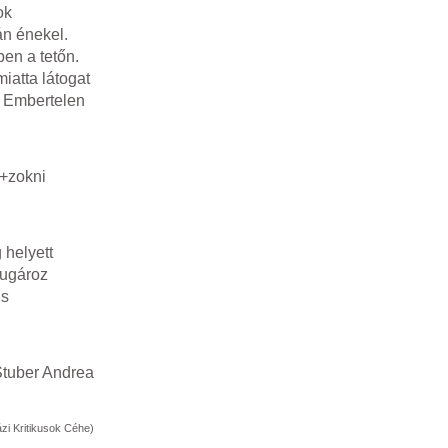
ok
án énekel.
ben a tetőn.
atta látogat
z Embertelen
l+zokni
 helyett
sugároz
us
tuber Andrea
zi Kritikusok Céhe)