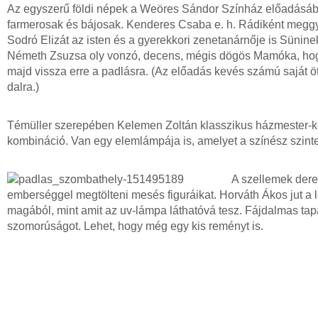
Az egyszerű földi népek a Weöres Sándor Színház előadásában
farmerosak és bájosak. Kenderes Csaba e. h. Rádiként meggyő
Sodró Elizát az isten és a gyerekkori zenetanárnője is Sünine
Németh Zsuzsa oly vonzó, decens, mégis dögös Mamóka, hogy 
majd vissza erre a padlásra. (Az előadás kevés számú saját ö
dalra.)
Témüller szerepében Kelemen Zoltán klasszikus házmester-ko
kombináció. Van egy elemlámpája is, amelyet a színész szinte
A szellemek derek
emberséggel megtölteni mesés figuráikat. Horváth Ákos jut a
magából, mint amit az uv-lámpa láthatóvá tesz. Fájdalmas tapa
szomorúságot. Lehet, hogy még egy kis reményt is.