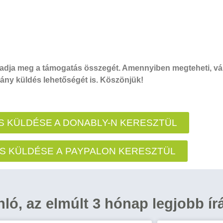
dja meg a támogatás összegét. Amennyiben megteheti, vál
ny küldés lehetőségét is. Köszönjük!
 KÜLDÉSE A DONABLY-N KERESZTÜL
S KÜLDÉSE A PAYPALON KERESZTÜL
ánló, az elmúlt 3 hónap legjobb ír