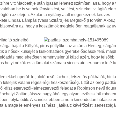
e vitt Macbethje után igazán lehetett számítani arra, hogy a v
lóban be is vetnek fényfestést, vetítést, színeket, világító ele
en rögtön az elején. Azután a nyitány alatt megérkeznek kedves
kete Linda), Lámpás (Vass Szilárd) és Meglökő (Horváth Ákos.
ja bizonyára az, hogy a kosztümök megfelelően reagáljanak az u
ilágító színeiből
ssárga hajat a Kölyök, piros pöttyöket az arcán a Herceg, sárgá
szik a hősök külsejét a kiskorhatáros gyerekelőadások felé, ma
z előadás meglehetősen reménytelenül küzd azért, hogy felsőbb
tos helyi nézők és a társulat számára vicces atelier-humor felé 
ekkel operál: feljutólépcső, fachok, tetszetős pókhálók, hinta
 felsejlik valami réges-régi freskószerűség. Ettől az öreg padlá
ői-díszlettervezői-jelmeztervezői feladat a Robinson nevű figur
nchelyi Zoltán játssza nagyjából egy olyan, ezüstszínű robote
ében folytatódik. A színész ebben a nem kimondottan hálás sze
 a maga leleményes színészi játékait: kávéfőzést, zeneszolgál