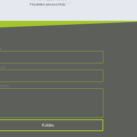
Fésületlen pinceszínház
v
ail
enet
Küldés