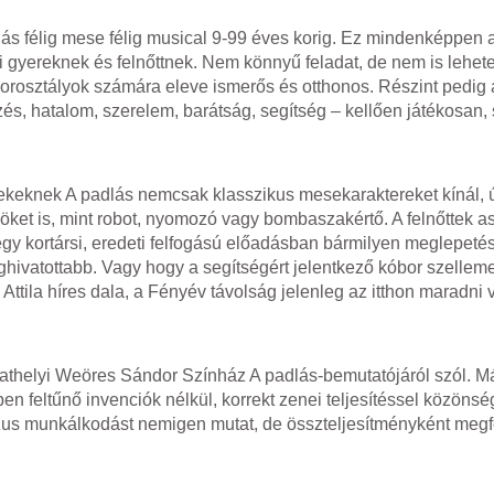
lás félig mese félig musical 9-99 éves korig. Ez mindenképpen a
ni gyereknek és felnőttnek. Nem könnyű feladat, de nem is lehete
korosztályok számára eleve ismerős és otthonos. Részint pedig 
és, hatalom, szerelem, barátság, segítség – kellően játékosan, 
ekeknek A padlás nemcsak klasszikus mesekaraktereket kínál, 
söket is, mint robot, nyomozó vagy bombaszakértő. A felnőttek a
egy kortársi, eredeti felfogású előadásban bármilyen meglepetés
hivatottabb. Vagy hogy a segítségért jelentkező kóbor szellem
ttila híres dala, a Fényév távolság jelenleg az itthon maradni
athelyi Weöres Sándor Színház A padlás-bemutatójáról szól. M
n feltűnő invenciók nélkül, korrekt zenei teljesítéssel közönség
us munkálkodást nemigen mutat, de összteljesítményként megf