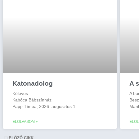
Katonadolog
A s
Kőleves
A bu
Kabóca Bábszínház
Besz
Papp Tímea, 2026. augusztus 1.
Mari
ELOLVASOM »
ELOL
ELÖZŐ CIKK