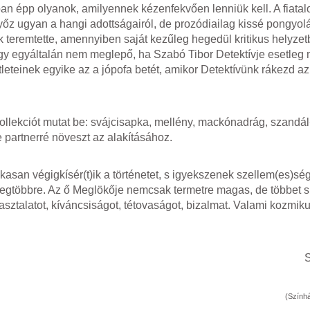
 épp olyanok, amilyennek kézenfekvően lenniük kell. A fiatal
z ugyan a hangi adottságairól, de prozódiailag kissé pongyol
k teremtette, amennyiben saját kezűleg hegedül kritikus helyzet
egyáltalán nem meglepő, ha Szabó Tibor Detektívje esetleg mi
tleteinek egyike az a jópofa betét, amikor Detektívünk rákezd a
llekciót mutat be: svájcisapka, mellény, mackónadrág, szandá
 partnerré növeszt az alakításához.
asan végigkísér(t)ik a történetet, s igyekszenek szellem(es)ség
 legtöbbre. Az ő Meglökője nemcsak termetre magas, de többet 
sztalatot, kíváncsiságot, tétovaságot, bizalmat. Valami kozmik
S
(Színhá