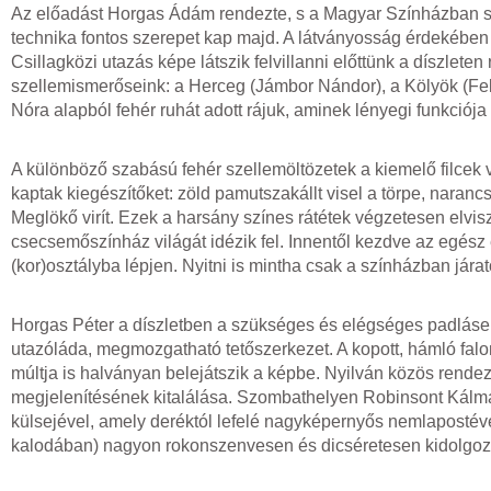
Az előadást Horgas Ádám rendezte, s a Magyar Színházban színr
technika fontos szerepet kap majd. A látványosság érdekében va
Csillagközi utazás képe látszik felvillanni előttünk a díszlet
szellemismerőseink: a Herceg (Jámbor Nándor), a Kölyök (Fe
Nóra alapból fehér ruhát adott rájuk, aminek lényegi funkció
A különböző szabású fehér szellemöltözetek a kiemelő filcek v
kaptak kiegészítőket: zöld pamutszakállt visel a törpe, naranc
Meglökő virít. Ezek a harsány színes rátétek végzetesen elvi
csecsemőszínház világát idézik fel. Innentől kezdve az egés
(kor)osztályba lépjen. Nyitni is mintha csak a színházban jára
Horgas Péter a díszletben a szükséges és elégséges padláselem
utazóláda, megmozgatható tetőszerkezet. A kopott, hámló falon
múltja is halványan belejátszik a képbe. Nyilván közös rendez
megjelenítésének kitalálása. Szombathelyen Robinsont Kálmá
külsejével, amely deréktól lefelé nagyképernyős nemlapostév
kalodában) nagyon rokonszenvesen és dicséretesen kidolgozta