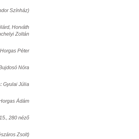
ndor Színház)
lárd, Horváth
nchelyi Zoltán
: Horgas Péter
Bujdosó Nóra
: Gyulai Júlia
Horgas Ádám
15., 280 néző
észáros Zsolt)