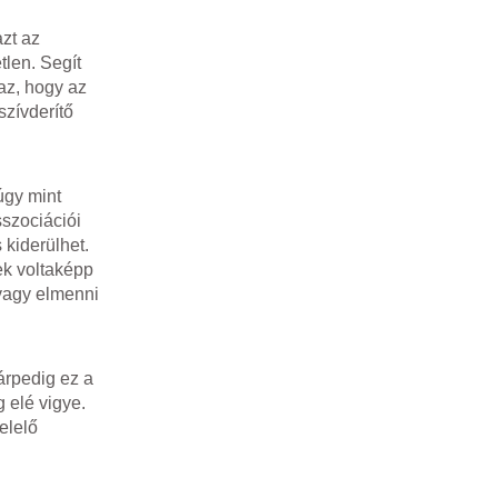
zt az
tlen. Segít
az, hogy az
szívderítő
úgy mint
sszociációi
 kiderülhet.
ek voltaképp
 vagy elmenni
árpedig ez a
 elé vigye.
elelő