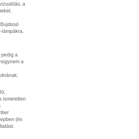
izualitás, a
meket.
) Bujdosó
v-lámpákra.
n pedig a
jdhogynem a
tudnának.
ló,
s ismeretlen
a
mber
repben (és
tatást.