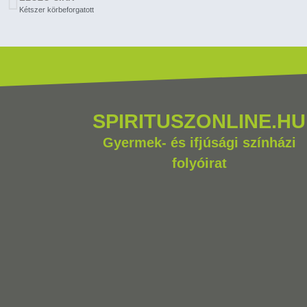
Kétszer körbeforgatott
SPIRITUSZONLINE.HU
Gyermek- és ifjúsági színházi
folyóirat