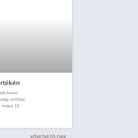
rtékén
ető fórum
úsági színház
 május 15.
KÖVETKEZŐ CIKK