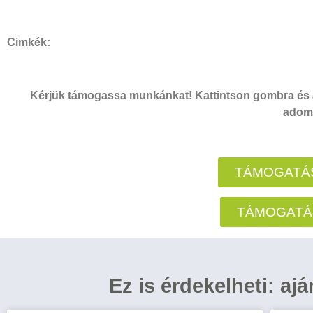
Cimkék:
Kérjük támogassa munkánkat! Kattintson gombra és a
adomá
TÁMOGATÁS
TÁMOGATÁ
Ez is érdekelheti: aj