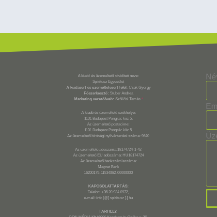
Né
A kiadó és üzemeltető rövidített neve:
Spiritusz Egyesület
A kiadásért és üzemeltetésért felel:
Csák György
Főszerkesztő:
Stuber Andrea
Marketing vezető/web:
Szöllősi Tamás
*
Em
A kiadó és üzemeltető székhelye:
1101 Budapest Pongrác köz 5.
Az üzemeltető postacíme:
1101 Budapest Pongrác köz 5.
Üz
Az üzemeltető bírósági nyilvántartási száma: 9640
Az üzemeltető adószáma:18174724-1-42
Az üzemeltető EU adószáma: HU18174724
Az üzemeltető bankszámlaszáma:
Magnet Bank
16200175-11534062-00000000
KAPCSOLATTARTÁS:
Telefon: +36 20 934 0972,
e-mail: info [@] spiritusz [.] hu
TÁRHELY: