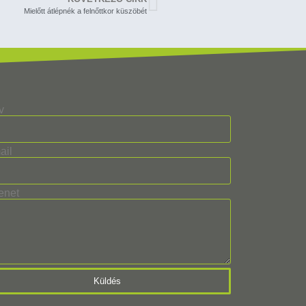
Mielőtt átlépnék a felnőttkor küszöbét
v
ail
enet
Küldés