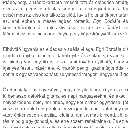
Pláne, hogy a Bábrakadabra meseátirata és előadása amúgy s
mert az alig egy-két oldalas történet háromnegyed órássá bő
oviséi még az első foglalkozás előtt. Így a Foltmanókban ar
az, ami ebben a mesevilágban történik.
Egri Borbála
é
koncentrációterelő – interaktivitással kezdik az előadást
Mármint ez nem metafora: tényleg egy képeskönyvről van szó
Elbűvölő ugyanis az előadás vizuális világa, Egri Borbála dí
minden irányba, minden oldalról nyílik és csukódik, és amiko
is mindig van egy titkos része, ami tovább nyitható, hogy
igényes festett háttér elé. A manók pedig igazi műgonddal 
bennük egy szívdobbanást: selymessé faragott, hegyesfülű-g
Őket mutatják be egyesével, hogy melyik figura milyen szemé
fülbemászó dalokkal gitárra és népi hangszerekre, és akad
helyezkedünk bele, hol abba, hogy két ember egymással játs
vesz az abszolút megszolgált nézői jóindulatból: valahogy min
vagy önkényesen kijavítja, felülírja, amit a másik mond, sőt e
(és mindig úgy gondolja, és erre sosem reflektálnak). És ez é
kislányoknak az eddig eltelt négy-ötöt követő nyolcvan-kilenc