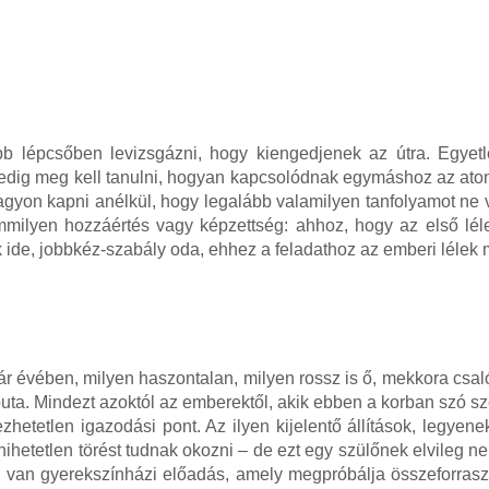
bb lépcsőben levizsgázni, hogy kiengedjenek az útra. Egyet
 pedig meg kell tanulni, hogyan kapcsolódnak egymáshoz az ato
nagyon kapni anélkül, hogy legalább valamilyen tanfolyamot ne 
milyen hozzáértés vagy képzettség: ahhoz, hogy az első léle
ek ide, jobbkéz-szabály oda, ehhez a feladathoz az emberi léle
ár évében, milyen haszontalan, milyen rossz is ő, mekkora csal
uta. Mindezt azoktól az emberektől, akik ebben a korban szó sze
etetlen igazodási pont. Az ilyen kijelentő állítások, legyene
hetetlen törést tudnak okozni – de ezt egy szülőnek elvileg ne
 van gyerekszínházi előadás, amely megpróbálja összeforrasz