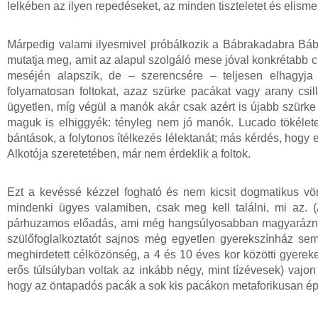
lelkében az ilyen repedéseket, az minden tiszteletet és elism
Márpedig valami ilyesmivel próbálkozik a Bábrakadabra Bá
mutatja meg, amit az alapul szolgáló mese jóval konkrétabb 
meséjén alapszik, de – szerencsére – teljesen elhagyja a
folyamatosan foltokat, azaz szürke pacákat vagy arany csi
ügyetlen, míg végül a manók akár csak azért is újabb szürke
maguk is elhiggyék: tényleg nem jó manók. Lucado tökélete
bántások, a folytonos ítélkezés lélektanát; más kérdés, hogy e
Alkotója szeretetében, már nem érdeklik a foltok.
Ezt a kevéssé kézzel fogható és nem kicsit dogmatikus vör
mindenki ügyes valamiben, csak meg kell találni, mi az. 
párhuzamos előadás, ami még hangsúlyosabban magyarázna a 
szülőfoglalkoztatót sajnos még egyetlen gyerekszínház sem 
meghirdetett célközönség, a 4 és 10 éves kor közötti gyere
erős túlsúlyban voltak az inkább négy, mint tízévesek) vajon é
hogy az öntapadós pacák a sok kis pacákon metaforikusan ép