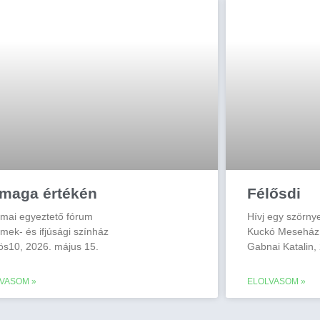
maga értékén
Félősdi
mai egyeztető fórum
Hívj egy szörny
mek- és ifjúsági színház
Kuckó Meseház
ös10, 2026. május 15.
Gabnai Katalin,
VASOM »
ELOLVASOM »