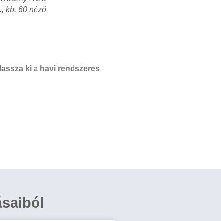
., kb. 60 néző
assza ki a havi rendszeres
ásaiból