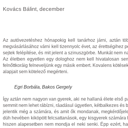
Kovács Bálint, december
Az autóvezetéshez hónapokig kell tanárhoz járni, aztán tö
megvásárlásához várni kell tizennyolc évet, az érettségihez
sejtek felépítése, és mit jelent a szinuszgörbe. Munkát nem 
Az életben egyetlen egy dologhoz nem kell hivatalosan sem
felnőttkoráig felneveljünk egy másik embert. Kovalens kötés
alapjait sem kötelező megérteni.
Egri Borbála, Bakos Gergely
Így aztán nem nagyon van gyerek, aki ne hallaná élete első p
semmit nem lehet rábízni, ráadásul ügyetlen, kétbalkezes és b
jelentik még a számára, és amit ők mondanak, megkérdőjelezh
düh hevében kiköpött felcsattanások, egy kisgyerek számára hi
hiszen alapesetben nem mondja el neki senki. Épp ezért, ha