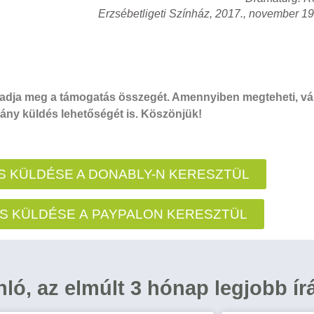
Erzsébetligeti Színház, 2017., november 19
dja meg a támogatás összegét. Amennyiben megteheti, vál
ny küldés lehetőségét is. Köszönjük!
 KÜLDÉSE A DONABLY-N KERESZTÜL
S KÜLDÉSE A PAYPALON KERESZTÜL
ánló, az elmúlt 3 hónap legjobb ír