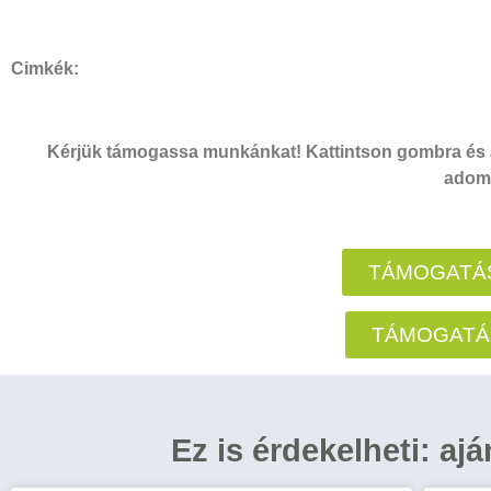
Cimkék:
Kérjük támogassa munkánkat! Kattintson gombra és a
adomá
TÁMOGATÁS
TÁMOGATÁ
Ez is érdekelheti: aj