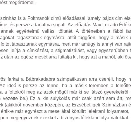
erést megérdemel.
bszínház is a Foltmanók című előadással, amely bájos cím e
címe, és persze a tartalma sugall. Az előadás Max Lucado Érték
nnak egyértelmű vallási töltetét. A történetben a fából f
llagokat ragasztanak egymásra, attól függően, hogy a másik
 foltot tapasztanak egymásra, mert már amúgy is annyi van rajt
sen leírja a címkézést, a stigmatizálást, vagy egyszerűbben
z után az egész mesét arra futtatja ki, hogy azt a manót, aki ős
ös farkat a Bábrakadabra szimpatikusan arra cseréli, hogy 
(Az ideális persze az lenne, ha a másik teremben a felnőtt
foltokról meg az azok mögül már ki se látszó gyerekekről, d
vezette be.) Ez a kis sulykolás már csak azért sem árt, mer
kek (akikből november közepén, az Erzsébetligeti Színházban
rtik-e már egyrészt a mese által körülírt lélektani folyamatot,
pen megegyeznek ezekkel a bizonyos lélektani folyamatokkal.