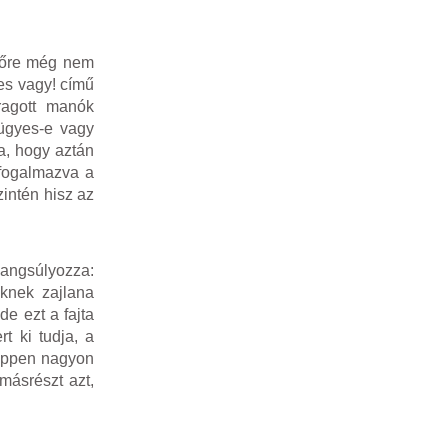
lsőre még nem
es vagy! című
aragott manók
 ügyes-e vagy
a, hogy aztán
 fogalmazva a
zintén hisz az
hangsúlyozza:
eknek zajlana
e ezt a fajta
t ki tudja, a
 éppen nagyon
 másrészt azt,