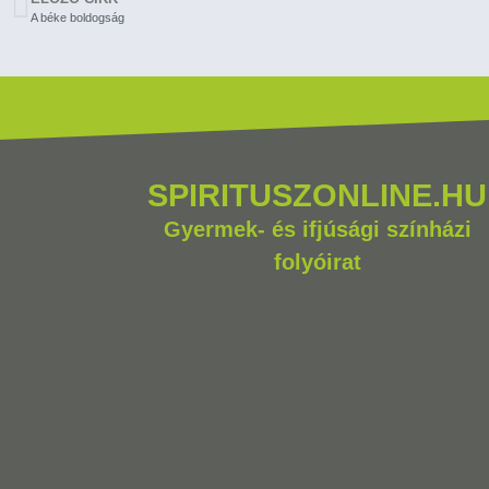
A béke boldogság
SPIRITUSZONLINE.HU
Gyermek- és ifjúsági színházi
folyóirat