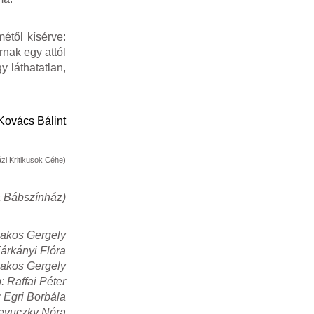
étől kísérve:
nak egy attól
 láthatatlan,
Kovács Bálint
zi Kritikusok Céhe)
 Bábszínház)
Bakos Gergely
árkányi Flóra
akos Gergely
: Raffai Péter
: Egri Borbála
evuczky Nóra