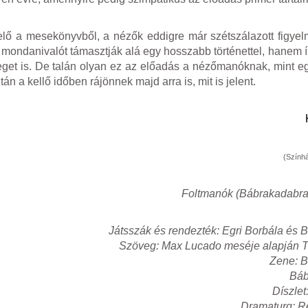
elő a mesekönyvből, a nézők eddigre már szétszálazott figyelm
ondanivalót támasztják alá egy hosszabb történettel, hanem ír
eget is. De talán olyan ez az előadás a nézőmanóknak, mint egy
án a kellő időben rájönnek majd arra is, mit is jelent.
(Színhá
Foltmanók (Bábrakadabra
Játsszák és rendezték: Egri Borbála és 
Szöveg: Max Lucado meséje alapján T
Zene: B
Báb
Díszlet
Dramaturg: R