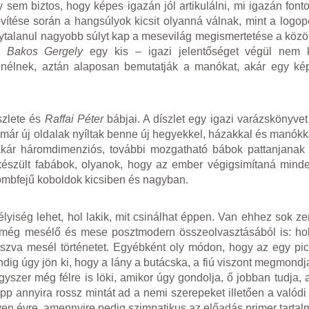
em biztos, hogy képes igazán jól artikulálni, mi igazán font
vítése során a hangsúlyok kicsit olyanná válnak, mint a logop
ánytalanul nagyobb súlyt kap a mesevilág megismertetése a közö
s
Bakos Gergely
egy kis – igazi jelentőséget végül nem 
, zenélnek, aztán alaposan bemutatják a manókat, akár egy k
.
szlete és
Raffai Péter
bábjai. A díszlet egy igazi varázskönyvet
r már új oldalak nyíltak benne új hegyekkel, házakkal és manók
 akár háromdimenziós, további mozgatható bábok pattanjanak
készült fabábok, olyanok, hogy az ember végigsimítaná minde
ömbfejű koboldok kicsiben és nagyban.
lyiség lehet, hol lakik, mit csinálhat éppen. Van ehhez sok ze
 még mesélő és mese posztmodern összeolvasztásából is: hol
zva mesél történetet. Egyébként oly módon, hogy az egy pici
dig úgy jön ki, hogy a lány a butácska, a fiú viszont megmondja
gyszer még félre is löki, amikor úgy gondolja, ő jobban tudja, a
pp annyira rossz mintát ad a nemi szerepeket illetően a valódi
ven évre, amennyire pedig szimpatikus az előadás primer tartal