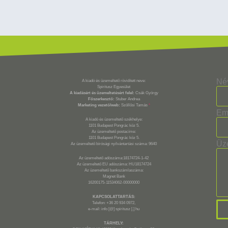
Né
A kiadó és üzemeltető rövidített neve:
Spiritusz Egyesület
A kiadásért és üzemeltetésért felel:
Csák György
Főszerkesztő:
Stuber Andrea
Marketing vezető/web:
Szöllősi Tamás
*
Em
A kiadó és üzemeltető székhelye:
1101 Budapest Pongrác köz 5.
Az üzemeltető postacíme:
1101 Budapest Pongrác köz 5.
Üz
Az üzemeltető bírósági nyilvántartási száma: 9640
Az üzemeltető adószáma:18174724-1-42
Az üzemeltető EU adószáma: HU18174724
Az üzemeltető bankszámlaszáma:
Magnet Bank
16200175-11534062-00000000
KAPCSOLATTARTÁS:
Telefon: +36 20 934 0972,
e-mail: info [@] spiritusz [.] hu
TÁRHELY: