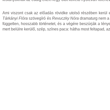
Ami viszont csak az előadás rövidke utolsó részében kerül 
Tárkányi Flóra
szövegíró és
Revuczky Nóra
dramaturg nem a m
független, hosszabb történetet, és a végére beszúrják a lény
mert belülre kerülő, szép, színes paca: hátha most feltapad, azt