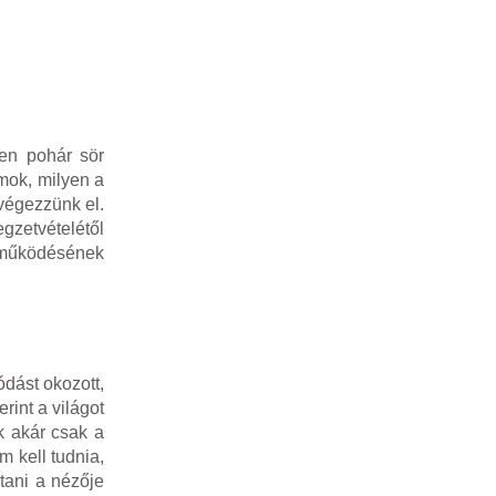
len pohár sör
mok, milyen a
végezzünk el.
gzetvételétől
k működésének
ódást okozott,
rint a világot
k akár csak a
m kell tudnia,
tani a nézője