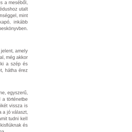
os a meséből,
édushoz utalt
nséggel, mint
kapó, inkább
épeskönyvben.
 jelent, amely
kal, még akkor
 ki a szép és
t, hátha érez
ne, egyszerű,
 a történetbe
két vissza is
 a jó választ,
mit tudni kell
 kisfiúknak és
ma.