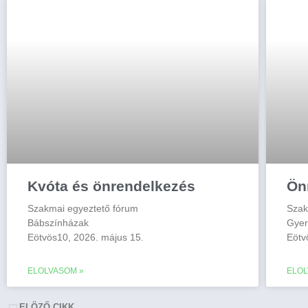
Kvóta és önrendelkezés
Ön
Szakmai egyeztető fórum
Szak
Bábszínházak
Gyer
Eötvös10, 2026. május 15.
Eötv
ELOLVASOM »
ELOL
ELÖZŐ CIKK