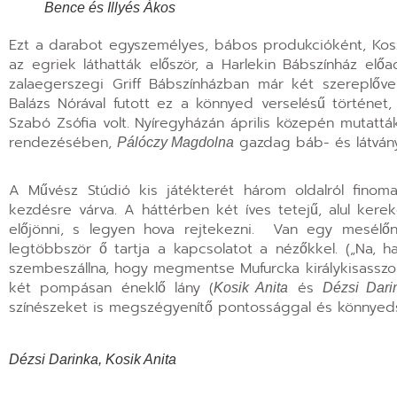
Bence és Illyés Ákos
Ezt a darabot egyszemélyes, bábos produkcióként, Ko
az egriek láthatták először, a Harlekin Bábszínház elő
zalaegerszegi Griff Bábszínházban már két szereplővel
Balázs Nórával futott ez a könnyed verselésű történet
Szabó Zsófia volt. Nyíregyházán április közepén mutatt
rendezésében,
gazdag báb- és látvány
Pálóczy Magdolna
A Művész Stúdió kis játékterét három oldalról finom
kezdésre várva. A háttérben két íves tetejű, alul kere
előjönni, s legyen hova rejtekezni. Van egy mesélő
legtöbbször ő tartja a kapcsolatot a nézőkkel. („Na, h
szembeszállna, hogy megmentse Mufurcka királykisasszon
két pompásan éneklő lány (
és
Kosik Anita
Dézsi Dari
színészeket is megszégyenítő pontossággal és könnyed
Dézsi Darinka, Kosik Anita