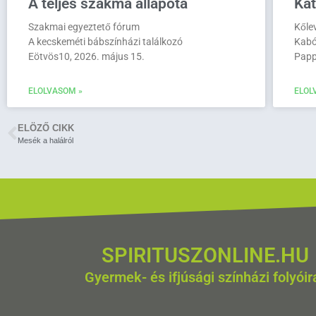
A teljes szakma állapota
Ka
Szakmai egyeztető fórum
Kőle
A kecskeméti bábszínházi találkozó
Kabó
Eötvös10, 2026. május 15.
Papp
ELOLVASOM »
ELOL
ELÖZŐ CIKK
Mesék a halálról
SPIRITUSZONLINE.HU
Gyermek- és ifjúsági színházi folyóir