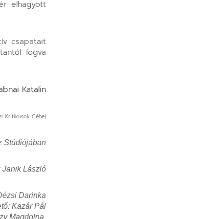
ér elhagyott
ív csapatait
tantól fogva
abnai Katalin
zi Kritikusok Céhe)
z Stúdiójában
: Janik László
 Dézsi Darinka
tő: Kazár Pál
óczy Magdolna