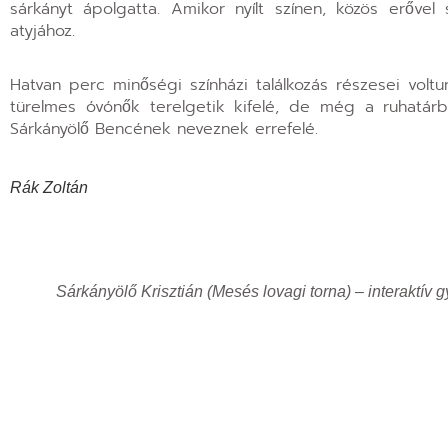
sárkányt ápolgatta. Amikor nyílt színen, közös erővel
atyjához.
Hatvan perc minőségi színházi találkozás részesei volt
türelmes óvónők terelgetik kifelé, de még a ruhatárb
Sárkányölő Bencének neveznek errefelé.
Rák Zoltán
Sárkányölő Krisztián (Mesés lovagi torna) – interakt