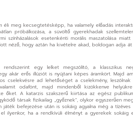
em éli meg kecsegtetésképp, ha valamely előadás interaktí
tlan próbálkozása, a süvöltő gyerekhadak szellemtele
rmi színházalások esetenkénti morális maszatolása miatt
rlott néző, hogy aztán ha kivételre akad, boldogan adja á
n rendszerint egy lelket megszólító, a klasszikus neg
gy akár erős illúziót is nyújtani képes áramkört. Majd ami
tos cselekvésre ad lehetőséget a cselekmény, leszólnak
valamit odafönt, majd mindenből kizökkenve helyükre 
e őket. A katarzis szakszerű kiirtása az egész publiku
yködő társak fizikailag „győznek”, olykor egyszerűen meg
játék befejezése után is sokáig agyalna még a tízéves i
l ilyenkor, ha a rendkívüli élményt a gyerekek sokáig e