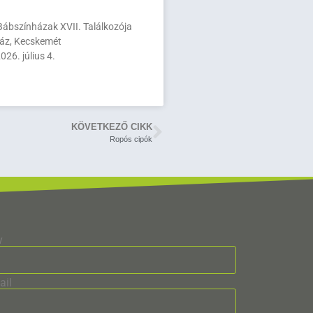
ábszínházak XVII. Találkozója
áz, Kecskemét
026. július 4.
KÖVETKEZŐ CIKK
Ropós cipók
v
ail