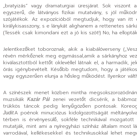
„bratyizás” vagy dramaturgiai üresjárat. Sok viszont 
egyszerű, de látványos fizikai mutatvány, s jól mű
szójátékok. Az expozícióból megtudjuk, hogy van itt 
királykisasszony, s e lánykát alighanem a rettenetes sárká
(Tessék csak kimondani ezt a jó kis szót!) No, ha ellopták 
Jelentkezőket toboroznak, akik a kiabálóverseny („Vesz
révén mérkőznek meg egymással,amik a sárkányhoz veze
kiválasztottból kettőt oklevéllel látnak el, a harmadik
órás igénybevételt. Később megtudom, hogy a játékosok
vagy egyszerűen elunja a hősleg működést. Ilyenkor válth
A színészek menet közben mintha megsokszorozódnána
muzsikák
zenei vezetőt dicsérik, a bábmo
Kazár Pál
trükkös táncok pedig lenyűgözően pontosak. Koreo
.A poénok minuciózus kidolgozottságát méltányolva
Judit
térben is érvényesülő, sokféle technikával mozgatot
mutatják, mint ami a nyíregyházi színház általam most l
varrodával, kellékesekkel és technikusokkal lehet megva