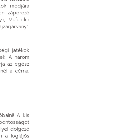
atok módjára
en záporozó
ya, Mufurcka
jzárjárvány”.
.
ségi játékok
nek. A három
rja az egész
nél a cérna,
bálni! A kis
 pontosságot
lyel dolgozó
n a fogfájós