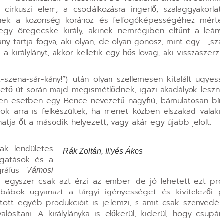
a cirkuszi elem, a csodálkozásra ingerlő, szalaggyakorl
ködnek a közönség korához és felfogóképességéhez mért
egy öregecske király, akinek nemrégiben eltűnt a leán
ny tartja fogva, aki olyan, de olyan gonosz, mint egy… „szá
a királylányt, akkor kelletik egy hős lovag, aki visszaszerzi
-szena-sár-kány!”) után olyan szellemesen kitalált ügyes
tő út során majd megismétlődnek, igazi akadályok lesz
, jelen esetben egy Bence nevezetű nagyfiú, bámulatosan bí
 arra is felkészültek, ha menet közben elszakad valaki
atja őt a második helyezett, vagy akár egy újabb jelölt.
k. lendületes
Rák Zoltán, Illyés Ákos
zgatások és a
gráfus:
Vámosi
 egyszer csak azt érzi az ember: de jó lehetett ezt pró
t bábok ugyanazt a tárgyi igényességet és kivitelezői
átott egyéb produkcióit is jellemzi, s amit csak szenvedél
lósítani. A királylányka is előkerül, kiderül, hogy csupá