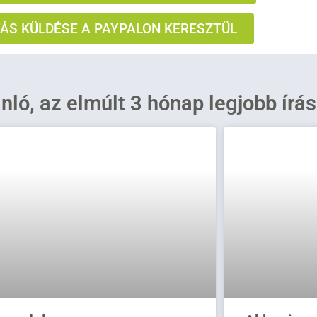
S KÜLDÉSE A PAYPALON KERESZTÜL
ánló, az elmúlt 3 hónap legjobb írá