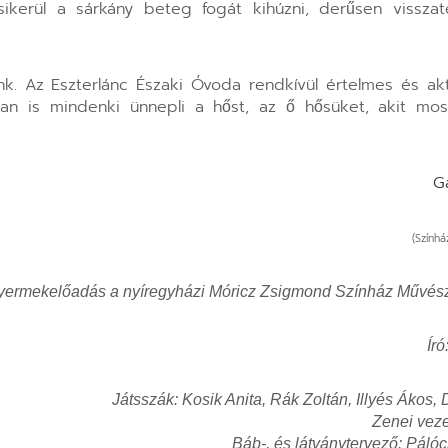
 sikerül a sárkány beteg fogát kihúzni, derűsen visszat
unk. Az Eszterlánc Északi Óvoda rendkívül értelmes és akt
an is mindenki ünnepli a hőst, az ő hősüket, akit mos
G
(Színhá
ív gyermekelőadás a nyíregyházi Móricz Zsigmond Színház Művés
Író
Játsszák: Kosik Anita, Rák Zoltán, Illyés Ákos,
Zenei veze
Báb-, és látványtervező: Pál