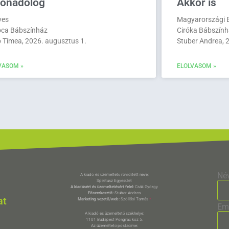
tonadolog
Akkor is
ves
Magyarországi B
ca Bábszínház
Ciróka Bábszính
 Tímea, 2026. augusztus 1.
Stuber Andrea, 2
VASOM »
ELOLVASOM »
Né
A kiadó és üzemeltető rövidített neve:
Spiritusz Egyesület
A kiadásért és üzemeltetésért felel:
Csák György
Főszerkesztő:
Stuber Andrea
at
Marketing vezető/web:
Szöllősi Tamás
*
Em
A kiadó és üzemeltető székhelye:
1101 Budapest Pongrác köz 5.
Az üzemeltető postacíme: