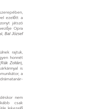
 szerepében,
l ezelőtt a
zonyt játszó
rvezője Opra
al,
Bal József
lnek rajtuk,
egyen honnét
(
),
Rák Zoltán
árkánnyal is
munikátor, a
drámatanár-
ezdéskor nem
nkább csak
féle lekezelő