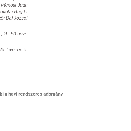
 Vámosi Judit
okolai Brigita
ő: Bal József
., kb. 50 néző
ók: Janics Attila
ki a havi rendszeres adomány