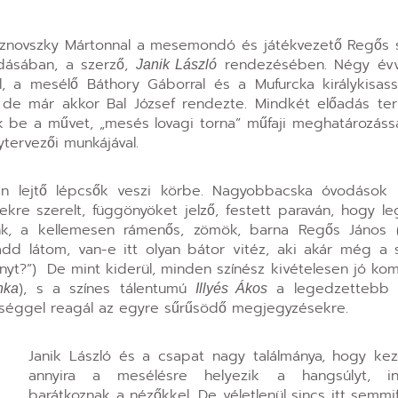
sznovszky Mártonnal a mesemondó és játékvezető Regős
adásában, a szerző,
rendezésében. Négy évve
Janik László
, a mesélő Báthory Gáborral és a Mufurcka királykisass
, de már akkor Bal József rendezte. Mindkét előadás te
ák be a művet, „mesés lovagi torna” műfaji meghatározáss
tervezői munkájával.
an lejtő lépcsők veszi körbe. Nagyobbacska óvodások ü
kekre szerelt, függönyöket jelző, festett paraván, hogy l
nk, a kellemesen rámenős, zömök, barna Regős János 
add látom, van-e itt olyan bátor vitéz, aki akár még a s
yt?”) De mint kiderül, minden színész kivételesen jó kom
), s a színes tálentumú
a legedzettebb 
nka
Illyés Ákos
séggel reagál az egyre sűrűsödő megjegyzésekre.
Janik László és a csapat nagy találmánya, hogy k
annyira a mesélésre helyezik a hangsúlyt, i
barátkoznak a nézőkkel. De véletlenül sincs itt semmi