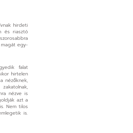
vnak hirdeti
n és riasztó
 szorosabbra
t magát egy-
yedik falat
kor hirtelen
 a nézőknek,
zakatolnak,
mra nézve is
oldják azt a
s. Nem tilos
mlegetik is.