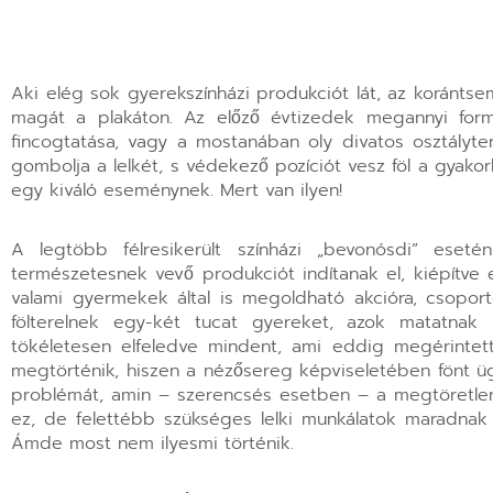
Aki elég sok gyerekszínházi produkciót lát, az koránts
magát a plakáton. Az előző évtizedek megannyi formá
fincogtatása, vagy a mostanában oly divatos osztályte
gombolja a lelkét, s védekező pozíciót vesz föl a gyako
egy kiváló eseménynek. Mert van ilyen!
A legtöbb félresikerült színházi „bevonósdi” eseté
természetesnek vevő produkciót indítanak el, kiépítve e
valami gyermekek által is megoldható akcióra, csopor
fölterelnek egy-két tucat gyereket, azok matatnak 
tökéletesen elfeledve mindent, ami eddig megérintett
megtörténik, hiszen a nézősereg képviseletében fönt üg
problémát, amin – szerencsés esetben – a megtöretlen 
ez, de felettébb szükséges lelki munkálatok maradnak e
Ámde most nem ilyesmi történik.