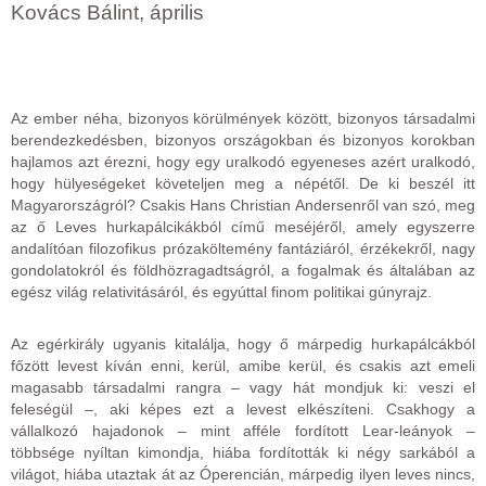
Kovács Bálint, április
Az ember néha, bizonyos körülmények között, bizonyos társadalmi
berendezkedésben, bizonyos országokban és bizonyos korokban
hajlamos azt érezni, hogy egy uralkodó egyeneses azért uralkodó,
hogy hülyeségeket követeljen meg a népétől. De ki beszél itt
Magyarországról? Csakis Hans Christian Andersenről van szó, meg
az ő Leves hurkapálcikákból című meséjéről, amely egyszerre
andalítóan filozofikus prózaköltemény fantáziáról, érzékekről, nagy
gondolatokról és földhözragadtságról, a fogalmak és általában az
egész világ relativitásáról, és egyúttal finom politikai gúnyrajz.
Az egérkirály ugyanis kitalálja, hogy ő márpedig hurkapálcákból
főzött levest kíván enni, kerül, amibe kerül, és csakis azt emeli
magasabb társadalmi rangra – vagy hát mondjuk ki: veszi el
feleségül –, aki képes ezt a levest elkészíteni. Csakhogy a
vállalkozó hajadonok – mint afféle fordított Lear-leányok –
többsége nyíltan kimondja, hiába fordították ki négy sarkából a
világot, hiába utaztak át az Óperencián, márpedig ilyen leves nincs,