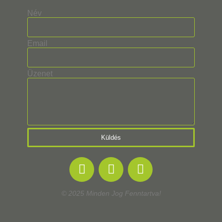
Név
Email
Üzenet
Küldés
© 2025 Minden Jog Fenntartva!