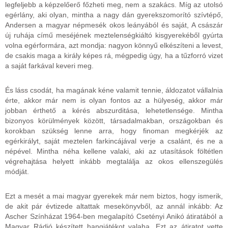
legfeljebb a képzelőerő főzheti meg, nem a szakács. Míg az utolsó
egérlány, aki olyan, mintha a nagy dán gyerekszomorító szívtépő,
Andersen a magyar népmesék okos leányából és saját, A császár
új ruhája című meséjének meztelenségkiáltó kisgyerekéből gyúrta
volna egérformára, azt mondja: nagyon könnyű elkészíteni a levest,
de csakis maga a király képes rá, mégpedig úgy, ha a tűzforró vizet
a saját farkával keveri meg.
És láss csodát, ha magának kéne valamit tennie, áldozatot vállalnia
érte, akkor már nem is olyan fontos az a hülyeség, akkor már
jobban érthető a kérés abszurditása, lehetetlensége. Mintha
bizonyos körülmények között, társadalmakban, országokban és
korokban szükség lenne arra, hogy finoman megkérjék az
egérkirályt, saját meztelen farkincájával verje a csalánt, és ne a
népével. Mintha néha kellene valaki, aki az utasítások föltétlen
végrehajtása helyett inkább megtalálja az okos ellenszegülés
módját.
Ezt a mesét a mai magyar gyerekek már nem biztos, hogy ismerik,
de akit pár évtizede altattak mesekönyvből, az annál inkább: Az
Ascher Színházat 1964-ben megalapító Csetényi Anikó átiratából a
Magyar Rádió készített hangjátékot valaha. Ezt az átiratot vette