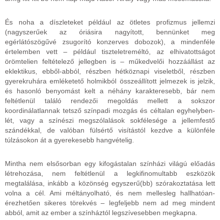
És noha a díszleteket például az ötletes profizmus jellemzi
(nagyszerűek az óriásira nagyított, bennünket meg
egérlátószögűvé zsugorító konzerves dobozok), a mindenféle
értelemben vett – például tiszteletreméltó, az elhivatottságot
örömtelien feltételező jellegben is – műkedvelői hozzáállást az
eklektikus, ebből-abból, részben hétköznapi viseletből, részben
gyerekruhára emléketető holmikból összeállított jelmezek is jelzik,
és hasonló benyomást kelt a néhány karakteresebb, bár nem
feltétlenül találó rendezői megoldás mellett a sokszor
koordinálatlannak tetsző színpadi mozgás és céltalan egyhelyben-
lét, vagy a színészi megszólalások sokfélesége a jellemfestő
szándékkal, de valóban fülsértő visítástól kezdve a különféle
túlzásokon át a gyerekesebb hangvételig.
Mintha nem elsősorban egy kifogástalan színházi világú előadás
létrehozása, nem feltétlenül a legkifinomultabb eszközök
megtalálása, inkább a közönség egyszerű(bb) szórakoztatása lett
volna a cél. Ami méltányolható, és nem mellesleg hallhatóan-
érezhetően sikeres törekvés – legfeljebb nem ad meg mindent
abból, amit az ember a színháztól legszívesebben megkapna.