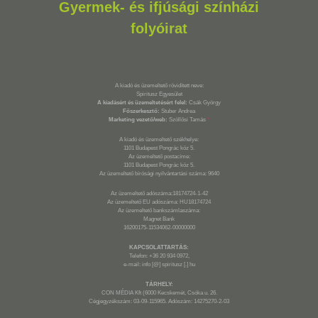
Gyermek- és ifjúsági színházi
folyóirat
A kiadó és üzemeltető rövidített neve:
Spiritusz Egyesület
A kiadásért és üzemeltetésért felel:
Csák György
Főszerkesztő:
Stuber Andrea
Marketing vezető/web:
Szöllősi Tamás
*
A kiadó és üzemeltető székhelye:
1101 Budapest Pongrác köz 5.
Az üzemeltető postacíme:
1101 Budapest Pongrác köz 5.
Az üzemeltető bírósági nyilvántartási száma: 9640
Az üzemeltető adószáma:18174724-1-42
Az üzemeltető EU adószáma: HU18174724
Az üzemeltető bankszámlaszáma:
Magnet Bank
16200175-11534062-00000000
KAPCSOLATTARTÁS:
Telefon: +36 20 934 0972,
e-mail: info [@] spiritusz [.] hu
TÁRHELY:
CON MÉDIA Kft (6000 Kecskemét, Csóka u. 26.
Cégjegyzékszám: 03-09-115965. Adószám: 14275270-2-03