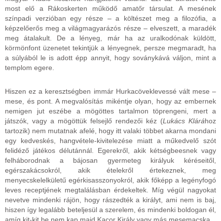
most elő a Rákoskerten működő amatőr társulat. A mesének
színpadi verzióban egy része – a költészet meg a filozófia, a
képzelőerős meg a világmagyarázós része – elveszett, a maradék
meg átalakult. De a lényeg, már ha az uralkodónak küldött,
körmönfont üzenetet tekintjük a lényegnek, persze megmaradt, ha
a súlyából le is adott épp annyit, hogy soványkává váljon, mint a
templom egere.
Hiszen ez a keresztségben immár Hurkacöveklevessé vált mese –
mese, és pont. A megvalósítás mikéntje olyan, hogy az embernek
nemigen jut eszébe a mögöttes tartalmon töprengeni, mert a
játszók, vagy a mögöttük felsejlő rendezői kéz (
Lukács Klárá
hoz
tartozik) nem mutatnak afelé, hogy itt valaki többet akarna mondani
egy kedveskés, hangvétele-kivitelezése miatt a műkedvelő szót
felidéző játékos délutánnál. Egerekről, akik kétségbeesnek vagy
felháborodnak a bájosan gyermeteg királyuk kéréseitől,
egérszakácsokról, akik ételekről értekeznek, meg
menyecskelelkületű egérkisasszonyokról, akik főképp a legényfogó
leves receptjének megtalálásban érdekeltek. Míg végül nagyokat
nevetve mindenki rájön, hogy rászedték a királyt, ami nem is baj,
hiszen így legalább beteljesül a szerelem, és mindenki boldogan él,
amíg kit-kit be nem kap majd Kacor Király vagy más mesemacska.