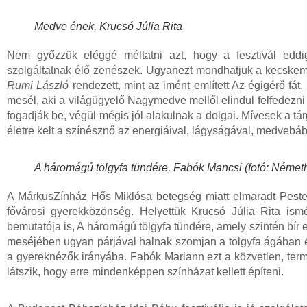
Medve ének, Krucsó Júlia Rita
Nem győzzük eléggé méltatni azt, hogy a fesztivál eddi
szolgáltatnak élő zenészek. Ugyanezt mondhatjuk a kecskem
Rumi László
rendezett, mint az imént említett Az égigérő fá
mesél, aki a világügyelő Nagymedve mellől elindul felfedezni
fogadják be, végül mégis jól alakulnak a dolgai. Mívesek a tá
életre kelt a színésznő az energiáival, lágyságával, medvebá
A háromágú tölgyfa tündére, Fabók Mancsi (fotó: Német
A MárkusZínház Hős Miklósa betegség miatt elmaradt Pesten
fővárosi gyerekközönség. Helyettük Krucsó Júlia Rita ismé
bemutatója is, A háromágú tölgyfa tündére, amely szintén bí
meséjében ugyan párjával halnak szomjan a tölgyfa ágában él
a gyereknézők irányába. Fabók Mariann ezt a közvetlen, term
látszik, hogy erre mindenképpen színházat kellett építeni.