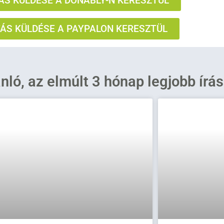
S KÜLDÉSE A DONABLY-N KERESZTÜL
S KÜLDÉSE A PAYPALON KERESZTÜL
ánló, az elmúlt 3 hónap legjobb írá