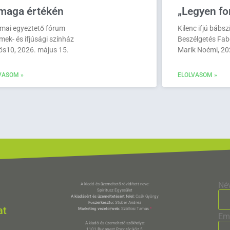
maga értékén
„Legyen fo
mai egyeztető fórum
Kilenc ifjú bábs
mek- és ifjúsági színház
Beszélgetés Fab
ös10, 2026. május 15.
Marik Noémi, 202
VASOM »
ELOLVASOM »
Né
A kiadó és üzemeltető rövidített neve:
Spiritusz Egyesület
A kiadásért és üzemeltetésért felel:
Csák György
Főszerkesztő:
Stuber Andrea
at
Marketing vezető/web:
Szöllősi Tamás
*
Em
A kiadó és üzemeltető székhelye:
1101 Budapest Pongrác köz 5.