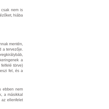
g csak nem is
ézőket, hiába
annak mentén,
 a tervezője.
regkirálybáb,
 keringenek a
felfelé törve)
szi fel, és a
 és ebben nem
k, a másikkal
az ellenfelet