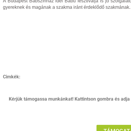
A Budapest Bábszínház idei Bábu fesztiválja is jó szolgála
gyereknek és magának a szakma iránt érdeklődő szakmának.
Cimkék:
Kérjük támogassa munkánkat! Kattintson gombra és adja