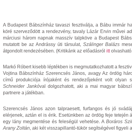
A Budapest Bábszínház tavaszi fesztiválja, a Bábu immár ha
köré szerveződött a rendezvény, tavaly Lázár Ervin művei ad
márciusi három napnak masszív talpköve a Budapest Bábszí
mutatott be az Andrássy úti társulat,
Szálinger Balázs
mese
átgondolt rendezésében. (Kritikánk az előadásról
itt
olvasható.
Markó Róbert kisebb léptékben is megmutatkozhatott a fesztiv
Vojtina Bábszínház Szerencsés János, avagy Az ördög hár
című produkciója írójaként és rendezőjeként volt olyan 
Schneider Jankó
val dolgozhatott, aki a mai magyar bábszí
partnere a játékban.
Szerencsés János azon talpraesett, furfangos és jó svád
elérjenek, aztán el is érik. Esetünkben az ördög feje tetej
egy lány megmentése és feleségül vehetése. A
Boráros Szi
Arany Zoltán
, aki két visszapillantó-tükör segítségével figye