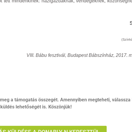
tot tett mindenkinek: házigazdáknak, vendégeknek, közönségnek
S
(Színhá
VIII. Bábu fesztivál, Budapest Bábszínház, 2017. 
 meg a támogatás összegét. Amennyiben megteheti, válassza 
küldés lehetőségét is. Köszönjük!