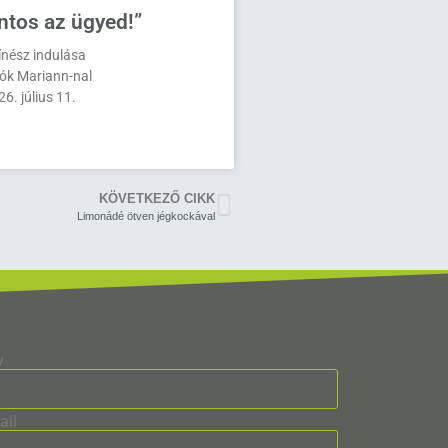
ntos az ügyed!”
zínész indulása
ók Mariann-nal
6. július 11.
KÖVETKEZŐ CIKK
Limonádé ötven jégkockával
v
ail