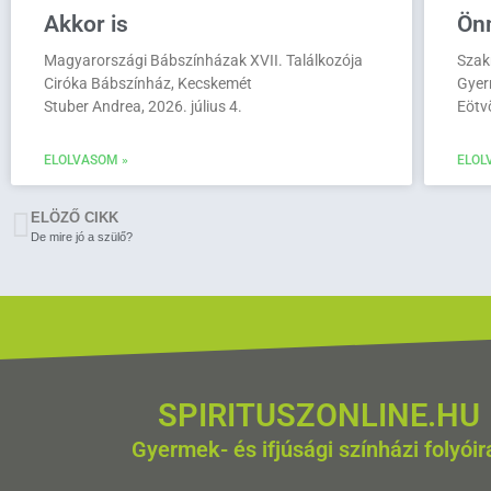
Akkor is
Ön
Magyarországi Bábszínházak XVII. Találkozója
Szak
Ciróka Bábszínház, Kecskemét
Gyer
Stuber Andrea, 2026. július 4.
Eötv
ELOLVASOM »
ELOL
ELÖZŐ CIKK
De mire jó a szülő?
SPIRITUSZONLINE.HU
Gyermek- és ifjúsági színházi folyóir