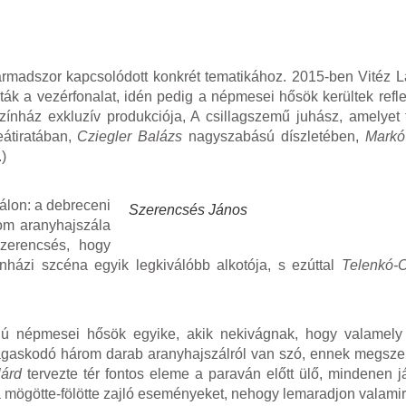
rmadszor kapcsolódott konkrét tematikához. 2015-ben Vitéz Lá
ták a vezérfonalat, idén pedig a népmesei hősök kerültek refle
nház exkluzív produkciója, A csillagszemű juhász, amelyet 
átiratában,
Cziegler Balázs
nagyszabású díszletében,
Markó
)
álon: a debreceni
Szerencsés János
om aranyhajszála
szerencsés, hogy
nházi szcéna egyik legkiválóbb alkotója, s ezúttal
Telenkó-
ájú népmesei hősök egyike, akik nekivágnak, hogy valamely 
én ágaskodó három darab aranyhajszálról van szó, ennek megszer
lárd
tervezte tér fontos eleme a paraván előtt ülő, mindenen j
li a mögötte-fölötte zajló eseményeket, nehogy lemaradjon valamir