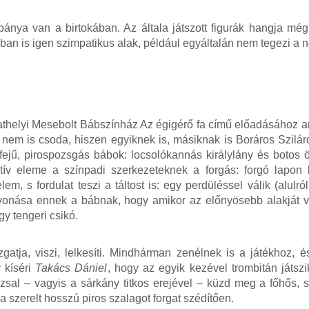
ánya van a birtokában. Az általa játszott figurák hangja mé
an is igen szimpatikus alak, például egyáltalán nem tegezi a n
thelyi Mesebolt Bábszínház Az égigérő fa című előadásához 
nem is csoda, hiszen egyiknek is, másiknak is Boráros Szilárd
fejű, pirospozsgás bábok: locsolókannás királylány és botos ö
itív eleme a színpadi szerkezeteknek a forgás: forgó lapon
, s fordulat teszi a táltost is: egy perdüléssel válik (alulról 
nása ennek a bábnak, hogy amikor az előnyösebb alakját ve
gy tengeri csikó.
atja, viszi, lelkesíti. Mindhárman zenélnek is a játékhoz,
 kíséri
Takács Dániel
, hogy az egyik kezével trombitán játszi
zsal – vagyis a sárkány titkos erejével – küzd meg a főhős, s 
 szerelt hosszú piros szalagot forgat szédítően.