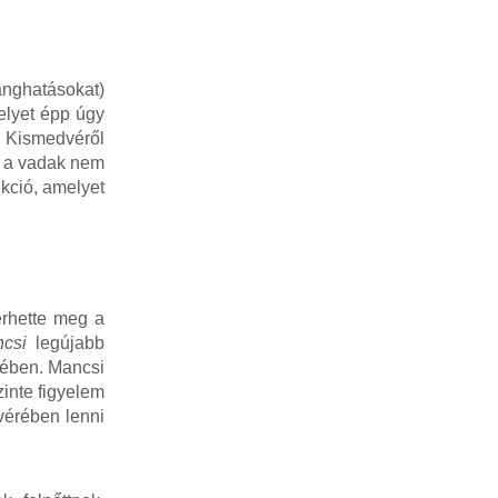
nghatásokat)
elyet épp úgy
i Kismedvéről
em a vadak nem
ukció, amelyet
erhette meg a
csi
legújabb
ében. Mancsi
inte figyelem
vérében lenni