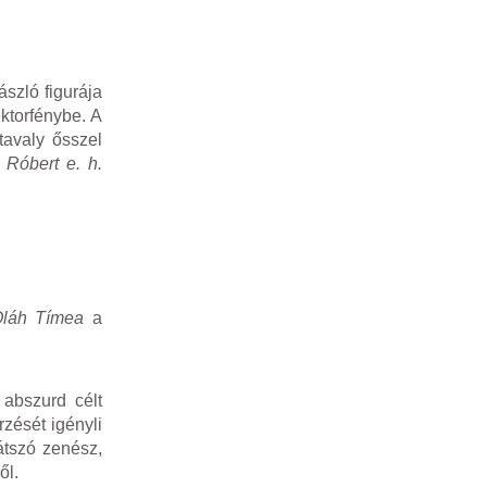
szló figurája
ktorfénybe. A
tavaly ősszel
 Róbert e. h.
Oláh Tímea
a
abszurd célt
zését igényli
átszó zenész,
ől.