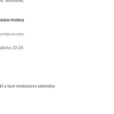
, felnőttnek,
tuber Andrea
zi Kritikusok Céhe)
március 22-24.
ki a havi rendszeres adomány