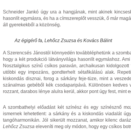
Schneider Jankó úgy ura a hangjának, mint akinek kincsesb
hasonlít egymásra, és ha a címszereplőt vesszük, ő már magáb
áll gyerekekből a közönség.
Az égigérő fa, Lehőcz Zsuzsa és Kovács Bálint
A Szerencsés Jánostól könnyedén továbbléphetünk a szomba
hogy a két produkció látványvilága hasonlít egymáshoz. Ami 
Nosztalgikus színű csíkos paraván, archaikusan kidolgozott 
utóbbi egy impozáns, gondterhelt sétafikálású alak. Repet
kiskondás disznai, forog a sárkány feje-tüze, mint a veszedelem
szánalmas gebéből kék csodaparipává. Különösen kedves vo
rozzant, darabos lénye alulra kerül, akkor pont úgy fest, mint e
A szombathelyi előadást két színész és egy színésznő mozg
ismernek lehetetlent: a sárkány és a kiskondás viadalát úgy
tangóharmonikán. Jól sikerült mozzanat, amikor kilenc daráz
Lehőcz Zsuzsa
eleveníti meg oly módon, hogy egy csíkos botra