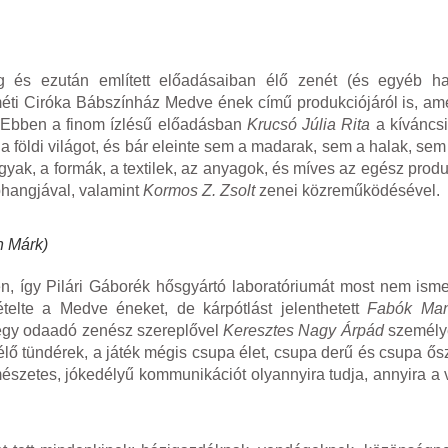
g és ezután említett előadásaiban élő zenét (és egyéb ha
éti Ciróka Bábszínház Medve ének című produkciójáról is, am
t. Ebben a finom ízlésű előadásban
Krucsó Júlia Rita
a kíváncs
 a földi világot, és bár eleinte sem a madarak, sem a halak, s
rgyak, a formák, a textilek, az anyagok, és míves az egész prod
bhangjával, valamint
Kormos Z. Zsolt
zenei közreműködésével.
h Márk)
, így Pilári Gáborék hősgyártó laboratóriumát most nem ism
telte a Medve éneket, de kárpótlást jelenthetett
Fabók Man
r egy odaadó zenész szereplővel
Keresztes Nagy Árpád
személy
ő tündérek, a játék mégis csupa élet, csupa derű és csupa ősz
észetes, jókedélyű kommunikációt olyannyira tudja, annyira a 