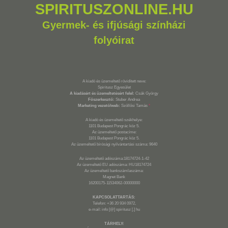
SPIRITUSZONLINE.HU
Gyermek- és ifjúsági színházi
folyóirat
A kiadó és üzemeltető rövidített neve:
Spiritusz Egyesület
A kiadásért és üzemeltetésért felel:
Csák György
Főszerkesztő:
Stuber Andrea
Marketing vezető/web:
Szöllősi Tamás
*
A kiadó és üzemeltető székhelye:
1101 Budapest Pongrác köz 5.
Az üzemeltető postacíme:
1101 Budapest Pongrác köz 5.
Az üzemeltető bírósági nyilvántartási száma: 9640
Az üzemeltető adószáma:18174724-1-42
Az üzemeltető EU adószáma: HU18174724
Az üzemeltető bankszámlaszáma:
Magnet Bank
16200175-11534062-00000000
KAPCSOLATTARTÁS:
Telefon: +36 20 934 0972,
e-mail: info [@] spiritusz [.] hu
TÁRHELY: