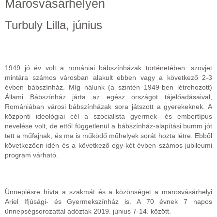
Marosvásárhelyen
Turbuly Lilla, június
1949 jó év volt a romániai bábszínházak történetében: szovjet
mintára számos városban alakult ebben vagy a következő 2-3
évben bábszínház. Míg nálunk (a szintén 1949-ben létrehozott)
Állami Bábszínház járta az egész országot tájelőadásaival,
Romániában városi bábszínházak sora játszott a gyerekeknek. A
központi ideológiai cél a szocialista gyermek- és embertípus
nevelése volt, de ettől függetlenül a bábszínház-alapítási bumm jót
tett a műfajnak, és ma is működő műhelyek sorát hozta létre. Ebből
következően idén és a következő egy-két évben számos jubileumi
program várható.
Ünneplésre hívta a szakmát és a közönséget a marosvásárhelyi
Ariel Ifjúsági- és Gyermekszínház is. A 70 évnek 7 napos
ünnepségsorozattal adóztak 2019. június 7-14. között.