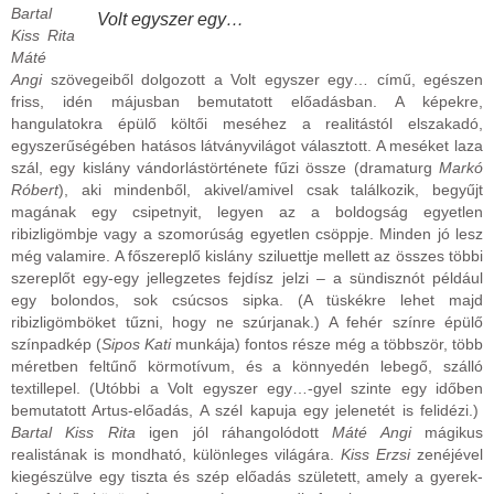
Bartal
Volt egyszer egy…
Kiss Rita
Máté
Angi
szövegeiből dolgozott a Volt egyszer egy… című, egészen
friss, idén májusban bemutatott előadásban. A képekre,
hangulatokra épülő költői meséhez a realitástól elszakadó,
egyszerűségében hatásos látványvilágot választott. A meséket laza
szál, egy kislány vándorlástörténete fűzi össze (dramaturg
Markó
Róbert
), aki mindenből, akivel/amivel csak találkozik, begyűjt
magának egy csipetnyit, legyen az a boldogság egyetlen
ribizligömbje vagy a szomorúság egyetlen csöppje. Minden jó lesz
még valamire. A főszereplő kislány sziluettje mellett az összes többi
szereplőt egy-egy jellegzetes fejdísz jelzi – a sündisznót például
egy bolondos, sok csúcsos sipka. (A tüskékre lehet majd
ribizligömböket tűzni, hogy ne szúrjanak.) A fehér színre épülő
színpadkép (
Sipos Kati
munkája) fontos része még a többször, több
méretben feltűnő körmotívum, és a könnyedén lebegő, szálló
textillepel. (Utóbbi a Volt egyszer egy…-gyel szinte egy időben
bemutatott Artus-előadás, A szél kapuja egy jelenetét is felidézi.)
Bartal Kiss Rita
igen jól ráhangolódott
Máté Angi
mágikus
realistának is mondható, különleges világára.
Kiss Erzsi
zenéjével
kiegészülve egy tiszta és szép előadás született, amely a gyerek-