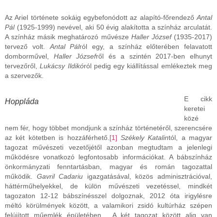
Az Ariel története sokáig egybefonódott az alapító-főrendező
Antal
Pál
(1925-1999) nevével, aki 50 évig alakította a színház arculatát.
A színház másik meghatározó művésze
Haller József
(1935-2017)
tervező volt.
Antal Pál
ról egy, a színház előterében felavatott
domborművel,
Haller József
ről és a szintén 2017-ben elhunyt
tervezőről,
Lukácsy Ildikó
ról pedig egy kiállítással emlékeztek meg
a szervezők.
E cikk
Hoppláda
keretei
közé
nem fér, hogy többet mondjunk a színház történetéről, szerencsére
az két kötetben is hozzáférhető.
[1]
Székely Katalin
tól, a magyar
tagozat művészeti vezetőjétől azonban megtudtam a jelenlegi
működésre vonatkozó legfontosabb információkat. A bábszínház
önkormányzati fenntartásban, magyar és román tagozattal
működik.
Gavril Cadariu
igazgatásával, közös adminisztrációval,
háttérműhelyekkel, de külön művészeti vezetéssel, mindkét
tagozaton 12-12 bábszínésszel dolgoznak, 2012 óta irigylésre
méltó körülmények között, a valamikori zsidó kultúrház szépen
felújított műemlék épületében. A két tagozat között alig van