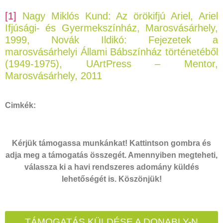
[1]
Nagy Miklós Kund: Az örökifjú Ariel, Ariel
Ifjúsági- és Gyermekszínház, Marosvásárhely,
1999, Novák Ildikó: Fejezetek a
marosvásárhelyi Állami Bábszínház történetéből
(1949-1975), UArtPress – Mentor,
Marosvásárhely, 2011
Cimkék:
Kérjük támogassa munkánkat! Kattintson gombra és
adja meg a támogatás összegét. Amennyiben megteheti,
válassza ki a havi rendszeres adomány küldés
lehetőségét is. Köszönjük!
TÁMOGATÁS KÜLDÉSE A DONABLY-N