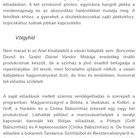
előadásban. A két színésznő pontos, egymásra hangolt játéka a
mindennapiság és az abszurditás határvidékét mutatja meg. A
felnőttek ehhez, a gyerekek a díszletdobozokkal zajló játékokhoz,
bújócskához tudnak jobban kapcsolódni.
Völgyhíd
Nem marad ki az Ariel kínálatából a vásári bábjáték sem.
Bonczidai
Dezső
és
Szabó Dániel
Vándor Miskája eredetileg önálló
produkciónak készült, de a színház a jövő évadtól befogadja a
repertoárjába. Jól teszik, mert forradalmi újítások nélküli, a vásári
bábjátékos hagyományokat őrző, de friss és lendületes, humorral
teli előadás született.
A saját előadások mellett számos vendégelőadás is szerepelt a
programban. Magyarországról a Bóbita, a Vaskakas, a Kolibri, a
Griff, a Harlekin és a Ciróka Bábszínház érkezett egy vagy két
produkcióval. Láthatták például a marosvásárhelyiek a tavalyi
kaposvári biennálé két fődíjas előadását, a Pöttyöt (Griff
Bábszínház) és A lepkeoroszlánt (Ciróka Bábszínház) is. De hívtak
előadást a bukaresti Tandarica Színházból és Besztercebányáról is.