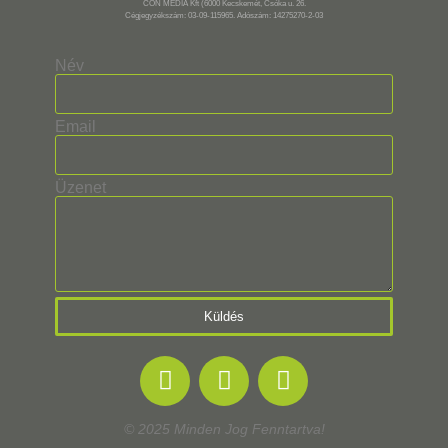
CON MÉDIA Kft (6000 Kecskemét, Csóka u. 26.
Cégjegyzékszám: 03-09-115965. Adószám: 14275270-2-03
Név
Email
Üzenet
Küldés
© 2025 Minden Jog Fenntartva!