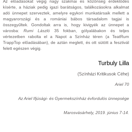
Az előadásokat végig nagy szakmai és közönség érdeklődés
kísérte, a háziak pedig igazi barátságos, találkozásokra alkalmat
adó ünnepet szerveztek, amelyre egykori munkatársaik mellett a
magyarországi és a romániai bábos társadalom tagjai is
összegyűltek. Gondoltak arra is, hogy kivigyék az ünnepet a
városba:
Rumi László
35 fokban, gólyalábakon és teljes
vértezetben rabolta el a Napot a Színház téren (a TeatRum
TrappTop előadásában), de aztán meglett, és ott sütött a fesztivál
felett egészen végig.
Turbuly Lilla
(Színházi Kritikusok Céhe)
Ariel 70
Az Ariel Ifjúsági- és Gyermekszínház évfordulós ünnepsége
Marosvásárhely, 2019. június 7-14.