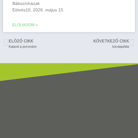
Bábszínházak
Eötvös10, 2026. május 15.
ELOLVASOM »
ELÖZŐ CIKK
KÖVETKEZŐ CIKK
Kaland a porondon
Iskolapélda