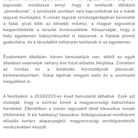
kapcsolat, mindössze annyi, hogy a rendezők időnként
„átrendeznek”, a színészek azonban nem kapcsolódnak be a másik
tagozat munkájába. A román tagozat színészgárdájában kevesebb
a fiatal, jóval több az idősebb művész, a magyar tagozatnál
kiegyenlítettebb a társulat korösszetétele. Kihasználják, hogy a
helyi egyetemen bábszínészeket is képeznek, a fiatalok jönnek
gyakorlatra, és a társulatból néhányan tanítanak is az egyetemen.
Évadonként általában három bemutatójuk van, ebből az egyik
általában valamelyik néhány éve futott előadás felújítása. Zömében
az óvodás és a kisiskolás korosztálynak játszanak,
bérletrendszerben. Sokat tájolnak megyén belül és a szomszéd
megyékben is.
A fesztiválon a 2018/2019-es évad bemutatóit láthattuk. Ezek azt
mutatják, hogy a színház követi a magyarországi bábszínházi
trendeket. Ellentétben a román tagozattól látott klasszikus mesék
(Hófehérke, A kis hableány) klasszikus feldolgozásával mindhárom
előadás kortárs alapanyagból, magyarországi vendégrendezők
rendezésében készült.