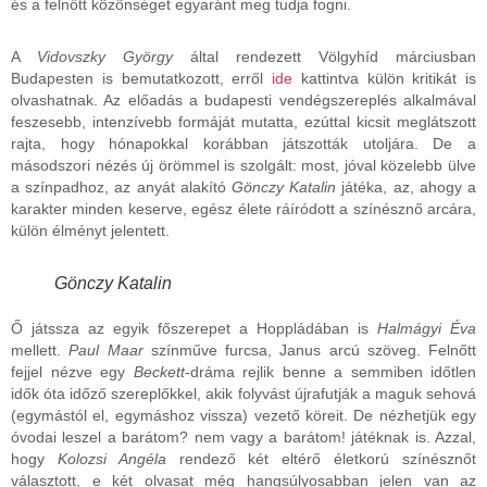
és a felnőtt közönséget egyaránt meg tudja fogni.
A
Vidovszky György
által rendezett Völgyhíd márciusban
Budapesten is bemutatkozott, erről
ide
kattintva külön kritikát is
olvashatnak. Az előadás a budapesti vendégszereplés alkalmával
feszesebb, intenzívebb formáját mutatta, ezúttal kicsit meglátszott
rajta, hogy hónapokkal korábban játszották utoljára. De a
másodszori nézés új örömmel is szolgált: most, jóval közelebb ülve
a színpadhoz, az anyát alakító
Gönczy Katalin
játéka, az, ahogy a
karakter minden keserve, egész élete ráíródott a színésznő arcára,
külön élményt jelentett.
Gönczy Katalin
Ő játssza az egyik főszerepet a Hoppládában is
Halmágyi Éva
mellett.
Paul Maar
színműve furcsa, Janus arcú szöveg. Felnőtt
fejjel nézve egy
Beckett
-dráma rejlik benne a semmiben időtlen
idők óta időző szereplőkkel, akik folyvást újrafutják a maguk sehová
(egymástól el, egymáshoz vissza) vezető köreit. De nézhetjük egy
óvodai leszel a barátom? nem vagy a barátom! játéknak is. Azzal,
hogy
Kolozsi Angéla
rendező két eltérő életkorú színésznőt
választott, e két olvasat még hangsúlyosabban jelen van az