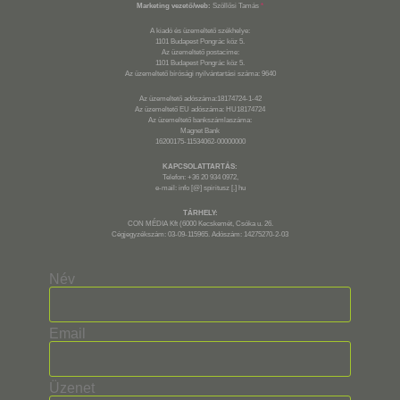
Marketing vezető/web:
Szöllősi Tamás
*
A kiadó és üzemeltető székhelye:
1101 Budapest Pongrác köz 5.
Az üzemeltető postacíme:
1101 Budapest Pongrác köz 5.
Az üzemeltető bírósági nyilvántartási száma: 9640
Az üzemeltető adószáma:18174724-1-42
Az üzemeltető EU adószáma: HU18174724
Az üzemeltető bankszámlaszáma:
Magnet Bank
16200175-11534062-00000000
KAPCSOLATTARTÁS:
Telefon: +36 20 934 0972,
e-mail: info [@] spiritusz [.] hu
TÁRHELY:
CON MÉDIA Kft (6000 Kecskemét, Csóka u. 26.
Cégjegyzékszám: 03-09-115965. Adószám: 14275270-2-03
Név
Email
Üzenet