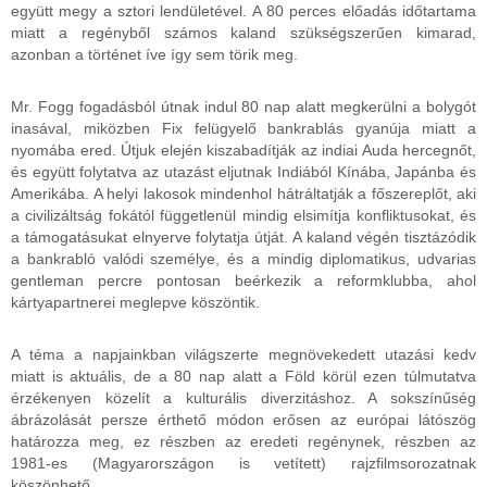
együtt megy a sztori lendületével. A 80 perces előadás időtartama
miatt a regényből számos kaland szükségszerűen kimarad,
azonban a történet íve így sem törik meg.
Mr. Fogg fogadásból útnak indul 80 nap alatt megkerülni a bolygót
inasával, miközben Fix felügyelő bankrablás gyanúja miatt a
nyomába ered. Útjuk elején kiszabadítják az indiai Auda hercegnőt,
és együtt folytatva az utazást eljutnak Indiából Kínába, Japánba és
Amerikába. A helyi lakosok mindenhol hátráltatják a főszereplőt, aki
a civilizáltság fokától függetlenül mindig elsimítja konfliktusokat, és
a támogatásukat elnyerve folytatja útját. A kaland végén tisztázódik
a bankrabló valódi személye, és a mindig diplomatikus, udvarias
gentleman percre pontosan beérkezik a reformklubba, ahol
kártyapartnerei meglepve köszöntik.
A téma a napjainkban világszerte megnövekedett utazási kedv
miatt is aktuális, de a 80 nap alatt a Föld körül ezen túlmutatva
érzékenyen közelít a kulturális diverzitáshoz. A sokszínűség
ábrázolását persze érthető módon erősen az európai látószög
határozza meg, ez részben az eredeti regénynek, részben az
1981-es (Magyarországon is vetített) rajzfilmsorozatnak
köszönhető.