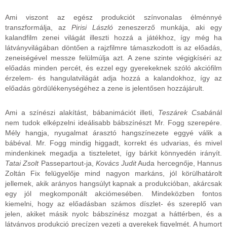
Ami viszont az egész produkciót színvonalas élménnyé
transzformálja, az
Pirisi László
zeneszerző munkája, aki egy
kalandfilm zenei világát illeszti hozzá a játékhoz, így még ha
látványvilágában döntően a rajzfilmre támaszkodott is az előadás,
zeneiségével messze felülmúlja azt. A zene szinte végigkíséri az
előadás minden percét, és ezzel egy gyerekeknek szóló akciófilm
érzelem- és hangulatvilágát adja hozzá a kalandokhoz, így az
előadás gördülékenységéhez a zene is jelentősen hozzájárult.
Ami a színészi alakítást, bábanimációt illeti,
Teszárek Csabá
nál
nem tudok elképzelni ideálisabb bábszínészt Mr. Fogg szerepére.
Mély hangja, nyugalmat árasztó hangszínezete eggyé válik a
bábéval. Mr. Fogg mindig higgadt, korrekt és udvarias, és mivel
mindenkinek megadja a tiszteletet, így bárkit könnyedén irányít.
Tatai Zsolt
Passepartout-ja,
Kovács Judit
Auda hercegnője, Hannus
Zoltán Fix felügyelője mind nagyon markáns, jól körülhatárolt
jellemek, akik arányos hangsúlyt kapnak a produkcióban, akárcsak
egy jól megkomponált akciómesében. Mindeközben fontos
kiemelni, hogy az előadásban számos díszlet- és szereplő van
jelen, akiket másik nyolc bábszínész mozgat a háttérben, és a
látványos produkció precízen vezeti a gyerekek figyelmét. A humort