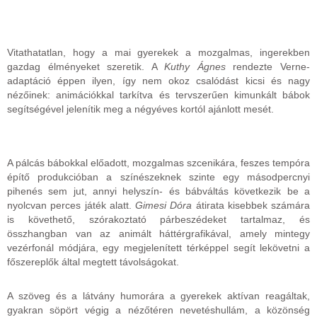
Vitathatatlan, hogy a mai gyerekek a mozgalmas, ingerekben
gazdag élményeket szeretik. A
Kuthy Ágnes
rendezte Verne-
adaptáció éppen ilyen, így nem okoz csalódást kicsi és nagy
nézőinek: animációkkal tarkítva és tervszerűen kimunkált bábok
segítségével jelenítik meg a négyéves kortól ajánlott mesét.
A pálcás bábokkal előadott, mozgalmas szcenikára, feszes tempóra
építő produkcióban a színészeknek szinte egy másodpercnyi
pihenés sem jut, annyi helyszín- és bábváltás következik be a
nyolcvan perces játék alatt.
Gimesi Dóra
átirata kisebbek számára
is követhető, szórakoztató párbeszédeket tartalmaz, és
összhangban van az animált háttérgrafikával, amely mintegy
vezérfonál módjára, egy megjelenített térképpel segít lekövetni a
főszereplők által megtett távolságokat.
A szöveg és a látvány humorára a gyerekek aktívan reagáltak,
gyakran söpört végig a nézőtéren nevetéshullám, a közönség