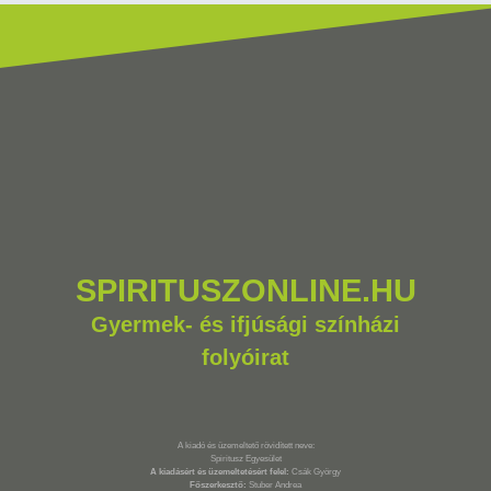
SPIRITUSZONLINE.HU
Gyermek- és ifjúsági színházi
folyóirat
A kiadó és üzemeltető rövidített neve:
Spiritusz Egyesület
A kiadásért és üzemeltetésért felel:
Csák György
Főszerkesztő:
Stuber Andrea