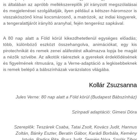
is általában az apróbb mellékszereplők jól irányzott megszólalásai
és megjelenései szolgáltatják, ilyen például a kétszer-háromszor is
visszaköszönő kínai kocsmárosnő, a matrózok, az indiai kisgyerek,
a tengeralattjárót irányító aranyhal, fején tengerész sapkával.
A 80 nap alatt a Föld körül kikezdhetetlenül egységes előadás;
több, különböző eszközt összehangolva, animációkat, egy kis
pirotechnikát és remek zenei aláfestést alkalmazva lopja be magát
a nézők szívébe. Az alkotók ráéreztek a gyerekek érdeklődésének
és figyelmének ritmusára, így a Verne-adaptáció a legkisebbeknek
is remek belépő a bábszínházak varázslatos világába.
Kollár Zsuzsanna
Jules Verne: 80 nap alatt a Föld körül (Budapest Bábszínház)
Színpadi adaptáció: Gimesi Dóra
Szereplők: Teszárek Csaba, Tatai Zsolt, Kovács Judit, Hannus
Zoltán, Bánky Eszter, Beratin Gábor, Karádi Borbála, Kemény
István, Radics Rita, Rusz Judit, Semjén Nóra, Szolár Tibor