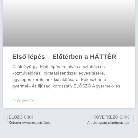
Első lépés – Előtérben a HÁTTÉR
Csák György: Első lépés Felhívás a színházi és
közművelődési, oktatási rendszer egyesítésére,
egységes kereteinek kialakítására. Fókuszban a
gyermek- és ifjúsági korosztály ELŐSZÓ A gyermek- és
ELOLVASOM »
ELÖZŐ CIKK
KÖVETKEZŐ CIKK
Kétezer éves szuperhősök
A boldogság ribizligömbje