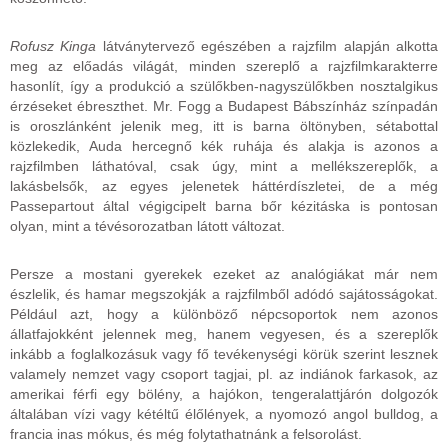
Rofusz Kinga
látványtervező egészében a rajzfilm alapján alkotta
meg az előadás világát, minden szereplő a rajzfilmkarakterre
hasonlít, így a produkció a szülőkben-nagyszülőkben nosztalgikus
érzéseket ébreszthet. Mr. Fogg a Budapest Bábszínház színpadán
is oroszlánként jelenik meg, itt is barna öltönyben, sétabottal
közlekedik, Auda hercegnő kék ruhája és alakja is azonos a
rajzfilmben láthatóval, csak úgy, mint a mellékszereplők, a
lakásbelsők, az egyes jelenetek háttérdíszletei, de a még
Passepartout által végigcipelt barna bőr kézitáska is pontosan
olyan, mint a tévésorozatban látott változat.
Persze a mostani gyerekek ezeket az analógiákat már nem
észlelik, és hamar megszokják a rajzfilmből adódó sajátosságokat.
Például azt, hogy a különböző népcsoportok nem azonos
állatfajokként jelennek meg, hanem vegyesen, és a szereplők
inkább a foglalkozásuk vagy fő tevékenységi körük szerint lesznek
valamely nemzet vagy csoport tagjai, pl. az indiánok farkasok, az
amerikai férfi egy bölény, a hajókon, tengeralattjárón dolgozók
általában vízi vagy kétéltű élőlények, a nyomozó angol bulldog, a
francia inas mókus, és még folytathatnánk a felsorolást.