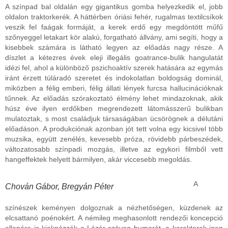
A színpad bal oldalán egy gigantikus gomba helyezkedik el, jobb
oldalon traktorkerék. A háttérben óriási fehér, rugalmas textilcsíkok
veszik fel faágak formáját, a kerek erdő egy megdöntött műfű
szőnyeggel letakart kör alakú, forgatható állvány, ami segíti, hogy a
kisebbek számára is látható legyen az előadás nagy része. A
díszlet a kétezres évek eleji illegális goatrance-bulik hangulatát
idézi fel, ahol a különböző pszichoaktív szerek hatására az egymás
iránt érzett túláradó szeretet és indokolatlan boldogság dominál,
miközben a félig emberi, félig állati lények furcsa hallucinációknak
tűnnek. Az előadás szórakoztató élmény lehet mindazoknak, akik
húsz éve ilyen erdőkben megrendezett látomásszerű bulikban
mulatoztak, s most családjuk társaságában ücsörögnek a délutáni
előadáson. A produkciónak azonban jót tett volna egy kicsivel több
muzsika, együtt zenélés, kevesebb próza, rövidebb párbeszédek,
változatosabb színpadi mozgás, illetve az egykori filmből vett
hangeffektek helyett bármilyen, akár viccesebb megoldás.
A
Chován Gábor, Bregyán Péter
színészek keményen dolgoznak a nézhetőségen, küzdenek az
elcsattanó poénokért. A némileg meghasonlott rendezői koncepció
ellenére is kiaknázzák a Lázár-szöveg humorát, a karakterek igen