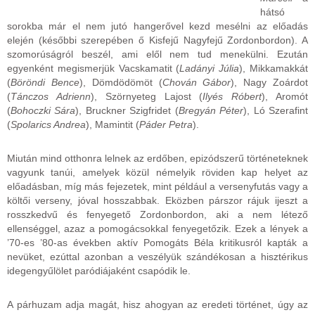
hátsó
sorokba már el nem jutó hangerővel kezd mesélni az előadás
elején (későbbi szerepében ő Kisfejű Nagyfejű Zordonbordon). A
szomorúságról beszél, ami elől nem tud menekülni. Ezután
egyenként megismerjük Vacskamatit (
Ladányi Júlia
), Mikkamakkát
(
Böröndi Bence
), Dömdödömöt (
Chován Gábor
), Nagy Zoárdot
(
Tánczos Adrienn
), Szörnyeteg Lajost (
Ilyés Róbert
), Aromót
(
Bohoczki Sára
), Bruckner Szigfridet (
Bregyán Péter
), Ló Szerafint
(
Spolarics Andrea
), Mamintit (
Páder Petra
).
Miután mind otthonra lelnek az erdőben, epizódszerű történeteknek
vagyunk tanúi, amelyek közül némelyik röviden kap helyet az
előadásban, míg más fejezetek, mint például a versenyfutás vagy a
költői verseny, jóval hosszabbak. Eközben párszor rájuk ijeszt a
rosszkedvű és fenyegető Zordonbordon, aki a nem létező
ellenséggel, azaz a pomogácsokkal fenyegetőzik. Ezek a lények a
’70-es ’80-as években aktív Pomogáts Béla kritikusról kapták a
nevüket, ezúttal azonban a veszélyük szándékosan a hisztérikus
idegengyűlölet paródiájaként csapódik le.
A párhuzam adja magát, hisz ahogyan az eredeti történet, úgy az