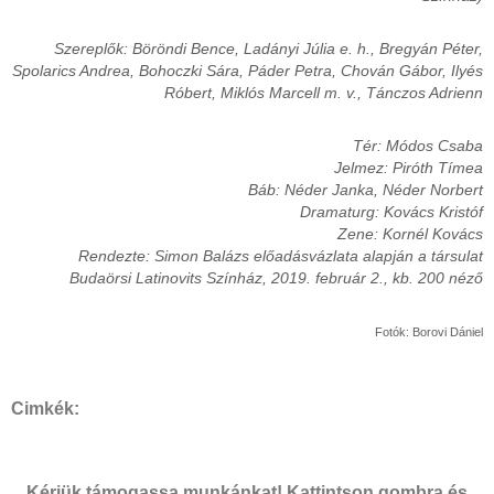
Szereplők: Böröndi Bence, Ladányi Júlia e. h., Bregyán Péter,
Spolarics Andrea, Bohoczki Sára, Páder Petra, Chován Gábor, Ilyés
Róbert, Miklós Marcell m. v., Tánczos Adrienn
Tér: Módos Csaba
Jelmez: Piróth Tímea
Báb: Néder Janka, Néder Norbert
Dramaturg: Kovács Kristóf
Zene: Kornél Kovács
Rendezte: Simon Balázs előadásvázlata alapján a társulat
Budaörsi Latinovits Színház, 2019. február 2., kb. 200 néző
Fotók: Borovi Dániel
Cimkék:
Kérjük támogassa munkánkat! Kattintson gombra és