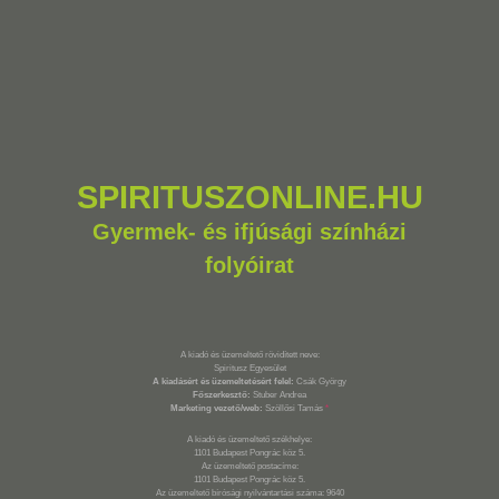
SPIRITUSZONLINE.HU
Gyermek- és ifjúsági színházi
folyóirat
A kiadó és üzemeltető rövidített neve:
Spiritusz Egyesület
A kiadásért és üzemeltetésért felel:
Csák György
Főszerkesztő:
Stuber Andrea
Marketing vezető/web:
Szöllősi Tamás
*
A kiadó és üzemeltető székhelye:
1101 Budapest Pongrác köz 5.
Az üzemeltető postacíme:
1101 Budapest Pongrác köz 5.
Az üzemeltető bírósági nyilvántartási száma: 9640