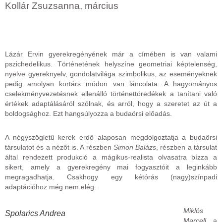
Kollár Zsuzsanna, március
Lázár Ervin gyerekregényének már a címében is van valami
pszichedelikus. Történetének helyszíne geometriai képtelenség,
nyelve gyereknyelv, gondolatvilága szimbolikus, az eseményeknek
pedig amolyan kortárs módon van láncolata. A hagyományos
cselekményvezetésnek ellenálló történettöredékek a tanítani való
értékek adaptálásáról szólnak, és arról, hogy a szeretet az út a
boldogsághoz. Ezt hangsúlyozza a budaörsi előadás.
A négyszögletű kerek erdő alaposan megdolgoztatja a budaörsi
társulatot és a nézőt is. A részben
Simon Balázs
, részben a társulat
által rendezett produkció a mágikus-realista olvasatra bízza a
sikert, amely a gyerekregény mai fogyasztóit a leginkább
megragadhatja. Csakhogy egy kétórás (nagy)színpadi
adaptációhoz még nem elég.
Miklós
Spolarics Andrea
Marcell
a