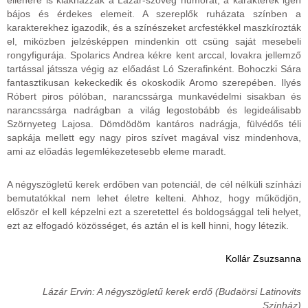
bájos és érdekes elemeit. A szereplők ruházata színben a
karakterekhez igazodik, és a színészeket arcfestékkel maszkírozták
el, miközben jelzésképpen mindenkin ott csüng saját mesebeli
rongyfigurája. Spolarics Andrea kékre kent arccal, lovakra jellemző
tartással játssza végig az előadást Ló Szerafinként. Bohoczki Sára
fantasztikusan kekeckedik és okoskodik Aromo szerepében. Ilyés
Róbert piros pólóban, narancssárga munkavédelmi sisakban és
narancssárga nadrágban a világ legostobább és legideálisabb
Szörnyeteg Lajosa. Dömdödöm kantáros nadrágja, fülvédős téli
sapkája mellett egy nagy piros szívet magával visz mindenhova,
ami az előadás legemlékezetesebb eleme maradt.
A négyszögletű kerek erdőben van potenciál, de cél nélküli színházi
bemutatókkal nem lehet életre kelteni. Ahhoz, hogy működjön,
először el kell képzelni ezt a szeretettel és boldogsággal teli helyet,
ezt az elfogadó közösséget, és aztán el is kell hinni, hogy létezik.
Kollár Zsuzsanna
Lázár Ervin: A négyszögletű kerek erdő (Budaörsi Latinovits
Színház)