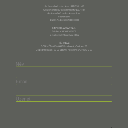
Az üzemeltető adószáma:18174724-1-42
Az üzemeltető EU adószáma: HU18174724
Az üzemeltető bankszámlaszáma:
Magnet Bank
16200175-11534062-00000000
KAPCSOLATTARTÁS:
Telefon: +36 20 934 0972,
e-mail: info [@] spiritusz [.] hu
TÁRHELY:
CON MÉDIA Kft (6000 Kecskemét, Csóka u. 26.
Cégjegyzékszám: 03-09-115965. Adószám: 14275270-2-03
Név
Email
Üzenet