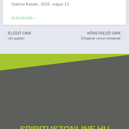
Gabnai Katalin, 2026. május 13.
ELOLVASOM »
ELÖZŐ CIKK
KÖVETKEZŐ CIKK
Jön apátok!
Űrhajósok verset mondanak
SPIRITUSZONLINE.HU