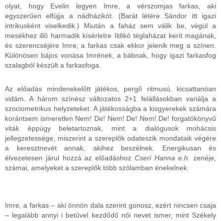
olyat, hogy Evelin legyen Imre, a vérszomjas farkas, aki
egyszerűen elfújja a nádházikót. (Barát létére Sándor itt igazi
intrikusként viselkedik.) Miután a faház sem válik be, végül a
mesékhez illő harmadik kísérletre Ildikó téglaházat kerít magának,
és szerencséjére Imre, a farkas csak ekkor jelenik meg a színen.
Különösen bájos vonása Imrének, a bábnak, hogy igazi farkasfog
szalagból készült a farkasfoga.
Az előadás mindenekelőtt játékos, pergő ritmusú, kicsattanóan
vidám. A három színész változatos 2+1 felállásokban variálja a
szociometrikus helyzeteket. A játékosságba a kisgyerekek számára
korántsem ismeretlen Nem! De! Nem! De! Nem! De! forgatókönyvű
viták éppúgy beletartoznak, mint a dialógusok mohácsis
jellegzetessége, miszerint a szereplők odateszik mondataik végére
a keresztnevét annak, akihez beszélnek. Energikusan és
élvezetesen járul hozzá az előadáshoz
Cseri Hanna e.h.
zenéje,
számai, amelyeket a szereplők több szólamban énekelnek.
Imre, a farkas – aki önnön dala szerint gonosz, ezért nincsen csaja
– legalább annyi i betűvel kezdődő női nevet ismer, mint Székely