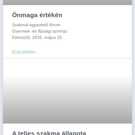
Önmaga értékén
Szakmai egyeztető fórum
Gyermek- és ifjúsági színház
Eötvös10, 2026. május 15.
ELOLVASOM »
A teljes szakma állapota