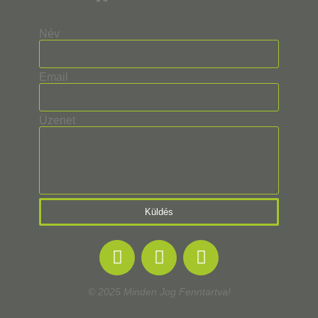
Név
Email
Üzenet
Küldés
© 2025 Minden Jog Fenntartva!