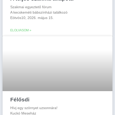
Szakmai egyeztető fórum
A kecskeméti bábszínházi találkozó
Eötvös10, 2026. május 15.
ELOLVASOM »
Félősdi
Hívj egy szörnyet uzsonnára!
Kuckó Meseház