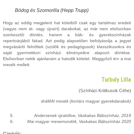
Bódog és Szomorilla (Hepp Trupp)
Hogy az eddig megjelent hat kötetből csak egy tartalmaz eredeti
(vagyis nem át- vagy újraírt) darabokat, az már nem elsősorban
szerkesztői döntés, hanem a báb- és gyerekszínházak
repertoárjából fakad. Azt pedig alapvetően befolyásolja a jegyet
megvásárló felnőttek (szülők és pedagógusok) klasszikusokra és
saját gyermekkori színházi élményeikre alapozó döntése.
Elsősorban nekik ajánlanám a hatodik kötetet. Meggyőző érv a mai
mesék mellett.
Turbuly Lilla
(Színházi Kritikusok Céhe)
dráMAI mesék (kortárs magyar gyerekdarabok)
Andersenek újratöltve, Vaskakas Bábszínház, 2019
Mai magyar mesemondók, Vaskakas Bábszínház 2020
Cimkék: