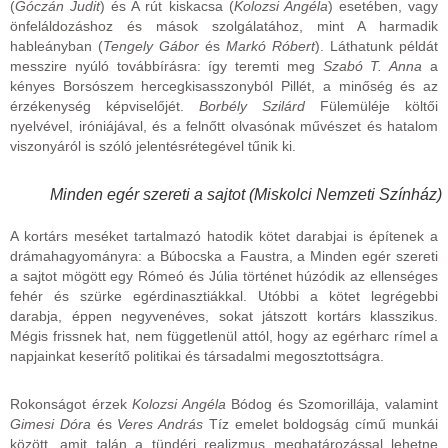
(
Góczán Judit
) és A rút kiskacsa (
Kolozsi Angéla
) esetében, vagy
önfeláldozáshoz és mások szolgálatához, mint A harmadik
hableányban (
Tengely Gábor
és
Markó Róbert
). Láthatunk példát
messzire nyúló továbbírásra: így teremti meg
Szabó T. Anna
a
kényes Borsószem hercegkisasszonyból Pillét, a minőség és az
érzékenység képviselőjét.
Borbély
Szilárd
Fülemüléje költői
nyelvével, iróniájával, és a felnőtt olvasónak művészet és hatalom
viszonyáról is szóló jelentésrétegével tűnik ki.
Minden egér szereti a sajtot (Miskolci Nemzeti Színház)
A kortárs meséket tartalmazó hatodik kötet darabjai is építenek a
drámahagyományra: a Búbocska a Faustra, a Minden egér szereti
a sajtot mögött egy Rómeó és Júlia történet húzódik az ellenséges
fehér és szürke egérdinasztiákkal. Utóbbi a kötet legrégebbi
darabja, éppen negyvenéves, sokat játszott kortárs klasszikus.
Mégis frissnek hat, nem függetlenül attól, hogy az egérharc rímel a
napjainkat keserítő politikai és társadalmi megosztottságra.
Rokonságot érzek
Kolozsi Angéla
Bódog és Szomorillája, valamint
Gimesi Dóra
és
Veres András
Tíz emelet boldogság című munkái
között, amit talán a tündéri realizmus meghatározással lehetne