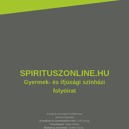
SPIRITUSZONLINE.HU
Gyermek- és ifjúsági színházi
folyóirat
A kiadó és üzemeltető rövidített neve:
Spiritusz Egyesület
A kiadásért és üzemeltetésért felel:
Csák György
Főszerkesztő:
Stuber Andrea
Marketing vezető/web:
Szöllősi Tamás
*