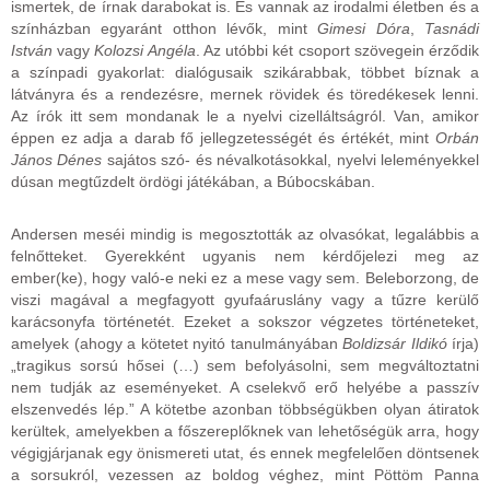
ismertek, de írnak darabokat is. És vannak az irodalmi életben és a
színházban egyaránt otthon lévők, mint
Gimesi Dóra
,
Tasnádi
István
vagy
Kolozsi Angéla
. Az utóbbi két csoport szövegein érződik
a színpadi gyakorlat: dialógusaik szikárabbak, többet bíznak a
látványra és a rendezésre, mernek rövidek és töredékesek lenni.
Az írók itt sem mondanak le a nyelvi cizelláltságról. Van, amikor
éppen ez adja a darab fő jellegzetességét és értékét, mint
Orbán
János Dénes
sajátos szó- és névalkotásokkal, nyelvi leleményekkel
dúsan megtűzdelt ördögi játékában, a Búbocskában.
Andersen meséi mindig is megosztották az olvasókat, legalábbis a
felnőtteket. Gyerekként ugyanis nem kérdőjelezi meg az
ember(ke), hogy való-e neki ez a mese vagy sem. Beleborzong, de
viszi magával a megfagyott gyufaáruslány vagy a tűzre kerülő
karácsonyfa történetét. Ezeket a sokszor végzetes történeteket,
amelyek (ahogy a kötetet nyitó tanulmányában
Boldizsár Ildikó
írja)
„tragikus sorsú hősei (…) sem befolyásolni, sem megváltoztatni
nem tudják az eseményeket. A cselekvő erő helyébe a passzív
elszenvedés lép.” A kötetbe azonban többségükben olyan átiratok
kerültek, amelyekben a főszereplőknek van lehetőségük arra, hogy
végigjárjanak egy önismereti utat, és ennek megfelelően döntsenek
a sorsukról, vezessen az boldog véghez, mint Pöttöm Panna