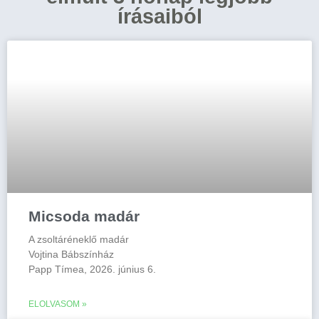
írásaiból
Micsoda madár
A zsoltáréneklő madár
Vojtina Bábszínház
Papp Tímea, 2026. június 6.
ELOLVASOM »