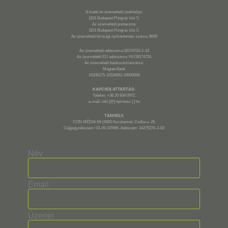
A kiadó és üzemeltető székhelye:
1101 Budapest Pongrác köz 5.
Az üzemeltető postacíme:
1101 Budapest Pongrác köz 5.
Az üzemeltető bírósági nyilvántartási száma: 9640
Az üzemeltető adószáma:18174724-1-42
Az üzemeltető EU adószáma: HU18174724
Az üzemeltető bankszámlaszáma:
Magnet Bank
16200175-11534062-00000000
KAPCSOLATTARTÁS:
Telefon: +36 20 934 0972,
e-mail: info [@] spiritusz [.] hu
TÁRHELY:
CON MÉDIA Kft (6000 Kecskemét, Csóka u. 26.
Cégjegyzékszám: 03-09-115965. Adószám: 14275270-2-03
Név
Email
Üzenet