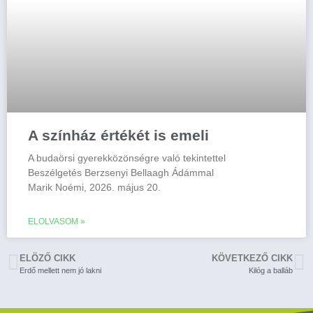
A színház értékét is emeli
A budaörsi gyerekközönségre való tekintettel
Beszélgetés Berzsenyi Bellaagh Ádámmal
Marik Noémi, 2026. május 20.
ELOLVASOM »
ELÖZŐ CIKK
KÖVETKEZŐ CIKK
Erdő mellett nem jó lakni
Kilóg a balláb