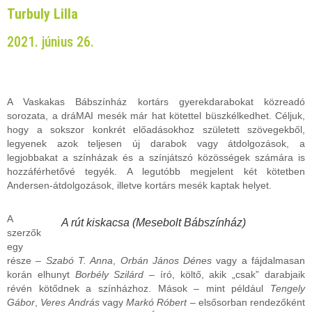
Turbuly Lilla
2021. június 26.
A Vaskakas Bábszínház kortárs gyerekdarabokat közreadó
sorozata, a dráMAI mesék már hat kötettel büszkélkedhet. Céljuk,
hogy a sokszor konkrét előadásokhoz született szövegekből,
legyenek azok teljesen új darabok vagy átdolgozások, a
legjobbakat a színházak és a színjátszó közösségek számára is
hozzáférhetővé tegyék. A legutóbb megjelent két kötetben
Andersen-átdolgozások, illetve kortárs mesék kaptak helyet.
A
A rút kiskacsa (Mesebolt Bábszínház)
szerzők
egy
része –
Szabó T. Anna
,
Orbán János Dénes
vagy a fájdalmasan
korán elhunyt
Borbély Szilárd
– író, költő, akik „csak” darabjaik
révén kötődnek a színházhoz. Mások – mint például
Tengely
Gábor
,
Veres András
vagy
Markó Róbert
– elsősorban rendezőként