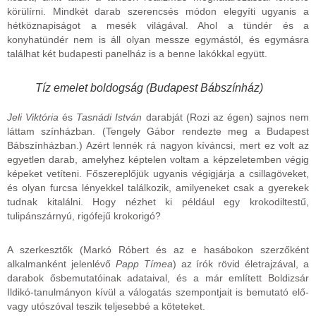
körülírni. Mindkét darab szerencsés módon elegyíti ugyanis a
hétköznapiságot a mesék világával. Ahol a tündér és a
konyhatündér nem is áll olyan messze egymástól, és egymásra
találhat két budapesti panelház is a benne lakókkal együtt.
Tíz emelet boldogság (Budapest Bábszínház)
Jeli Viktória
és
Tasnádi István
darabját (Rozi az égen) sajnos nem
láttam színházban. (Tengely Gábor rendezte meg a Budapest
Bábszínházban.) Azért lennék rá nagyon kíváncsi, mert ez volt az
egyetlen darab, amelyhez képtelen voltam a képzeletemben végig
képeket vetíteni. Főszereplőjük ugyanis végigjárja a csillagöveket,
és olyan furcsa lényekkel találkozik, amilyeneket csak a gyerekek
tudnak kitalálni. Hogy nézhet ki például egy krokodiltestű,
tulipánszárnyú, rigófejű krokorigó?
A szerkesztők (Markó Róbert és az e hasábokon szerzőként
alkalmanként jelenlévő
Papp Tímea
) az írók rövid életrajzával, a
darabok ősbemutatóinak adataival, és a már említett Boldizsár
Ildikó-tanulmányon kívül a válogatás szempontjait is bemutató elő-
vagy utószóval teszik teljesebbé a köteteket.