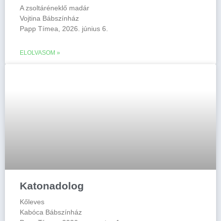
A zsoltáréneklő madár
Vojtina Bábszínház
Papp Tímea, 2026. június 6.
ELOLVASOM »
Katonadolog
Kőleves
Kabóca Bábszínház