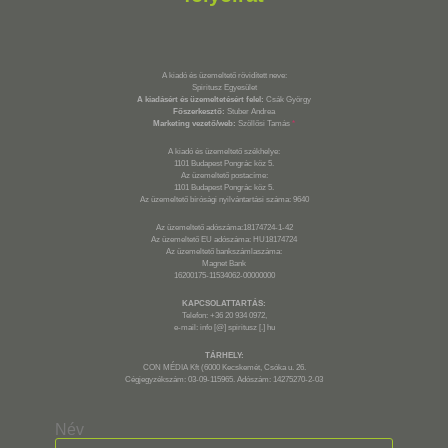
A kiadó és üzemeltető rövidített neve:
Spiritusz Egyesület
A kiadásért és üzemeltetésért felel:
Csák György
Főszerkesztő:
Stuber Andrea
Marketing vezető/web:
Szöllősi Tamás
*
A kiadó és üzemeltető székhelye:
1101 Budapest Pongrác köz 5.
Az üzemeltető postacíme:
1101 Budapest Pongrác köz 5.
Az üzemeltető bírósági nyilvántartási száma: 9640
Az üzemeltető adószáma:18174724-1-42
Az üzemeltető EU adószáma: HU18174724
Az üzemeltető bankszámlaszáma:
Magnet Bank
16200175-11534062-00000000
KAPCSOLATTARTÁS:
Telefon: +36 20 934 0972,
e-mail: info [@] spiritusz [.] hu
TÁRHELY:
CON MÉDIA Kft (6000 Kecskemét, Csóka u. 26.
Cégjegyzékszám: 03-09-115965. Adószám: 14275270-2-03
Név