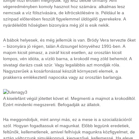
tömpe nózi erősen megnyúlik. Így lesz belőle ormány. Ami
végeredményben komoly hasznot hoz számára: alkalmas lesz
nemcsak a víz fölszívására, de kifröcskölésére is. Például le a
színpad előterében feszült figyelemmel üldögélő gyerekekre. A
nyárdélelőtti hőségben bizonyára még jól is esik nekik.
A bábok helyesek, és még jellemük is van. Bródy Vera tervezte őket
– bizonyára jó régen, talán A dzsungel könyvéhez 1991-ben. A
majom kicsit pimasz, a zsiráf kicsit esetlen, az oroszlán kicsit
lompos, vén idióta, a víziló barna, a krokodil meg zöld behemót. A
sivatagi darázs csak szúr. Vagy legalábbis azt mondják róla.
Nagyszerűek a kosárfonással készült környezeti elemek, a
prakkerra emlékeztető napocska vagy az oroszlán barlangja.
A kiselefánt végül jótettet követ el. Megmenti a majmot a krokodiltól.
Ezért mindenki megszereti. Befogadják az állatok.
Ha meggondoljuk, mint annyi más, ez a mese is a szocializációról
szól. Hogyan fogadtassuk el magunkat. Előbb legyünk eredetiek,
feltűnők, kellemetlenek, amivel felhívjuk magunkra közfigyelmet, de
aztán változzunk simulékonnyá, kiegyezővé, kellemessé. Ha eleve