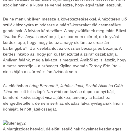
azok lennénk, a kutya se venné észre, hogy egyáltalán létezünk.
De ne menjünk ilyen messze a következtetésekkel. A nézőtéren ülő
szülők bizonyára mindössze a miért?-korszakot élő csemetéikre
gondolnak. A folyton kérdezőkre. A nagyszülőknek meg talán Bilicsi
Tivadar Évi lánya is eszébe jut, aki bár nem miértel, de folyvást
kérdez: apu, hogy megy be az a nagy elefánt az oroszlán
barlangjába? Itt a kiselefántot az oroszlán becsalja és bezárja. A
kérdés inkább az, hogy jön ki. Hát ezúttal a zsiráf kiszabadítja.
Amilyen falánk, még a lakatot is megeszi. Amiből az is látszik, hogy
a mese szerzője – a szöveget Kipling nyomán
Tarbay Ede
írta –
nincs híján a szürreális fantáziának sem.
Az elődásban
Láng Bernadett, Juhász Judit, Szabó Attila
és
Oláh
Tibor
mellett fel is lépő
Tari Edit
rendezése éppen annyi bájt,
bumfordi kedvességet visz a játékba, amennyi a hatáshoz
elengedhetetlen, de nem sérti az előadás látványvilágának finom
iróniáját, felnőtt játékosságát.
A Margitsziget hétvégi, délelőtti sétálóinak figyelmét kezdetleges