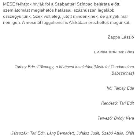
MESE feliratok hívják föl a Szabadtéri Színpad bejárata előtt,
szemlátomást meglehetős hatással, százhúszan legalább
összegyűltünk. Szék volt elég, jutott mindenkinek, de árnyék már
nemigen. A mesétől függetlenül is Afrikában érezhettük magunkat.
Zappe László
(Színházi Kritikusok Céhe)
Tarbay Ede: Fülenagy, a kíváncsi kiselefánt (Miskolci Csodamalom
Bábszínház)
Író: Tarbay Ede
Rendező: Tari Edit
Tervező: Bródy Vera
Játsszák: Tari Edit, Láng Bernadett, Juhász Judit, Szabó Attila, Oláh