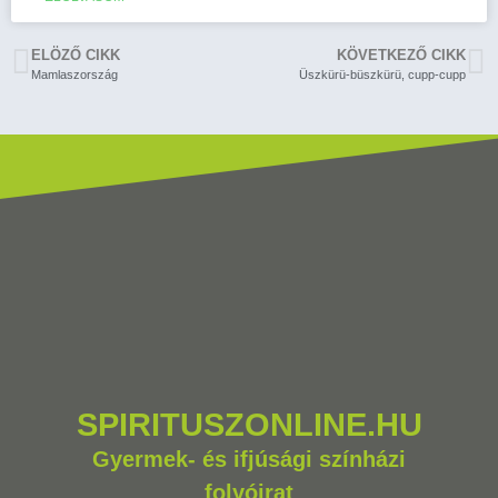
ELÖZŐ CIKK
KÖVETKEZŐ CIKK
Mamlaszország
Üszkürü-büszkürü, cupp-cupp
SPIRITUSZONLINE.HU
Gyermek- és ifjúsági színházi
folyóirat