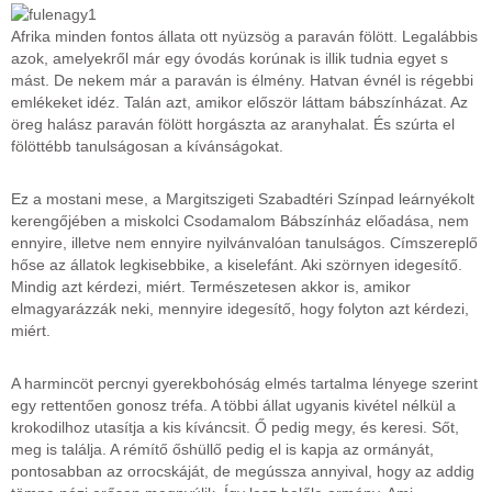
Afrika minden fontos állata ott nyüzsög a paraván fölött. Legalábbis
azok, amelyekről már egy óvodás korúnak is illik tudnia egyet s
mást. De nekem már a paraván is élmény. Hatvan évnél is régebbi
emlékeket idéz. Talán azt, amikor először láttam bábszínházat. Az
öreg halász paraván fölött horgászta az aranyhalat. És szúrta el
fölöttébb tanulságosan a kívánságokat.
Ez a mostani mese, a Margitszigeti Szabadtéri Színpad leárnyékolt
kerengőjében a miskolci Csodamalom Bábszínház előadása, nem
ennyire, illetve nem ennyire nyilvánvalóan tanulságos. Címszereplő
hőse az állatok legkisebbike, a kiselefánt. Aki szörnyen idegesítő.
Mindig azt kérdezi, miért. Természetesen akkor is, amikor
elmagyarázzák neki, mennyire idegesítő, hogy folyton azt kérdezi,
miért.
A harmincöt percnyi gyerekbohóság elmés tartalma lényege szerint
egy rettentően gonosz tréfa. A többi állat ugyanis kivétel nélkül a
krokodilhoz utasítja a kis kíváncsit. Ő pedig megy, és keresi. Sőt,
meg is találja. A rémítő őshüllő pedig el is kapja az ormányát,
pontosabban az orrocskáját, de megússza annyival, hogy az addig