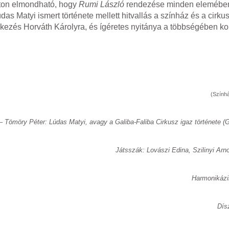
zton elmondható, hogy
Rumi László
rendezése minden elemében
s Matyi ismert története mellett hitvallás a színház és a cirkus
ékezés Horváth Károlyra, és ígéretes nyitánya a többségében ko
(Színhá
– Tömöry Péter: Lúdas Matyi, avagy a Galiba-Faliba Cirkusz igaz története (G
Játsszák: Lovászi Edina, Szilinyi Arn
Harmonikázi
Dís