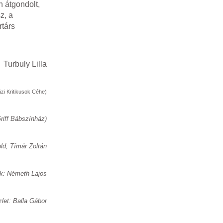
 átgondolt,
z, a
rtárs
Turbuly Lilla
zi Kritikusok Céhe)
riff Bábszínház)
old, Tímár Zoltán
k: Németh Lajos
zlet: Balla Gábor