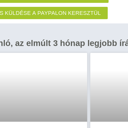
S KÜLDÉSE A PAYPALON KERESZTÜL
ánló, az elmúlt 3 hónap legjobb ír