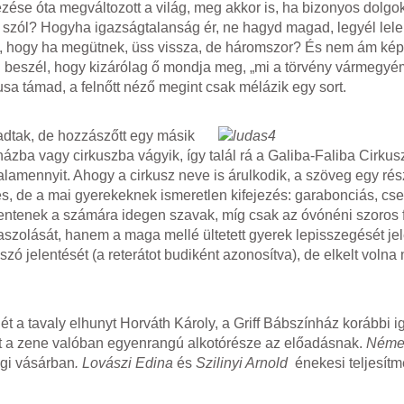
zése óta megváltozott a világ, meg akkor is, ha bizonyos dolg
 is szól? Hogyha igazságtalanság ér, ne hagyd magad, legyél le
 az, hogy ha megütnek, üss vissza, de háromszor? És nem ám kép
ól beszél, hogy kizárólag ő mondja meg, „mi a törvény vármegy
sa támad, a felnőtt néző megint csak mélázik egy sort.
radtak, de hozzászőtt egy másik
házba vagy cirkuszba vágyik, így talál rá a Galiba-Faliba Cirkus
valamennyit. Ahogy a cirkusz neve is árulkodik, a szöveg egy ré
edves, de a mai gyerekeknek ismeretlen kifejezés: garabonciás, cs
lentenek a számára idegen szavak, míg csak az óvónéni szoros f
olását, hanem a maga mellé ültetett gyerek lepisszegését jele
zó jelentését (a reterátot budiként azonosítva), de elkelt voln
t a tavaly elhunyt Horváth Károly, a Griff Bábszínház korábbi i
Itt a zene valóban egyenrangú alkotórésze az előadásnak.
Német
ögi vásárban
. Lovászi Edina
és
Szilinyi Arnold
énekesi teljesít