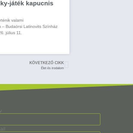
ky-játék kapucnis
rténik valami
 – Budaörsi Latinovits Színház
26. július 11.
KÖVETKEZŐ CIKK
Élet és irodalom
v
ail