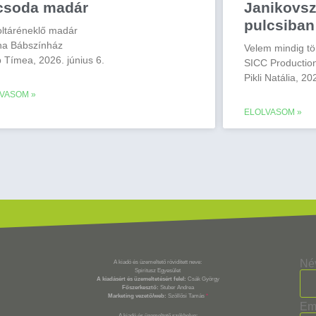
csoda madár
Janikovsz
pulcsiban
oltáréneklő madár
ina Bábszínház
Velem mindig tö
 Tímea, 2026. június 6.
SICC Production
Pikli Natália, 20
VASOM »
ELOLVASOM »
Né
A kiadó és üzemeltető rövidített neve:
Spiritusz Egyesület
A kiadásért és üzemeltetésért felel:
Csák György
Főszerkesztő:
Stuber Andrea
Marketing vezető/web:
Szöllősi Tamás
*
Em
A kiadó és üzemeltető székhelye: