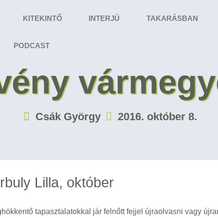
KITEKINTŐ
INTERJÚ
TAKARÁSBAN
PODCAST
örvény vármeg
Csák György
2016. október 8.
buly Lilla, október
kentő tapasztalatokkal jár felnőtt fejjel újraolvasni vagy újra