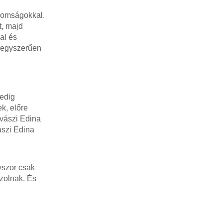
inomságokkal.
t, majd
al és
, egyszerűen
pedig
k, előre
ovászi Edina
ászi Edina
yszor csak
szolnak. És