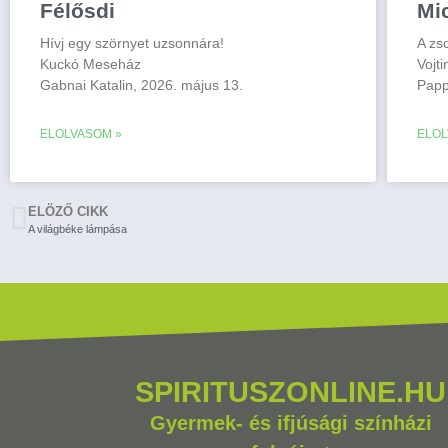
Félősdi
Mi
Hívj egy szörnyet uzsonnára!
A zs
Kuckó Meseház
Vojt
Gabnai Katalin, 2026. május 13.
Papp
ELOLVASOM »
ELOL
ELÖZŐ CIKK
A világbéke lámpása
SPIRITUSZONLINE.HU
Gyermek- és ifjúsági színházi