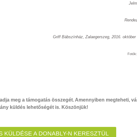
Jelm
Rendez
Griff Bábszínház, Zalaegerszeg, 2016. október
Fotók
dja meg a támogatás összegét. Amennyiben megteheti, vál
ny küldés lehetőségét is. Köszönjük!
 KÜLDÉSE A DONABLY-N KERESZTÜL