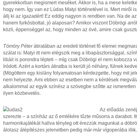
gyerekkorban megismert meséket. Akkor is, ha a mese keletke
hogy nem. Így van ez Lúdas Matyi történetével is. Mert miről
állj ki az igazadért! Ez eddig nagyon is rendben van. Na de
hanem furkósbottal, jó alaposan? Amikor viszont Döbrögi arr
közli, éppenséggel az, hogy minden az övé, amire csak gusztu
Tömöry Péter
átiratában az eredeti történet fő elemei megma
szálat is: Matyi itt nem elégszik meg a libapásztorsággal, szín
libáit is porondra lépteti – míg csak Döbrögi el nem kobozza 
íródott. Azért a kortárs átiratba is került jó néhány, fülnek k
(Mögöttem egy kislány folyamatosan kérdezgette, hogy mit je
nem helyezte. Ami ebben az esetben nem a kérdések megválasz
alkalommal az egyik színész a szövegbe szőtte az ismeretlen s
ilyen közbevetés.
Az előadás zenéjé
szerezte – a színház az ő emlékére tűzte műsorra a darabot. 
harmonikajátékát hallva tényleg ott érezzük magunkat a döbr
álolasz álépítészes jelenetben pedig már-már vígoperába illik.