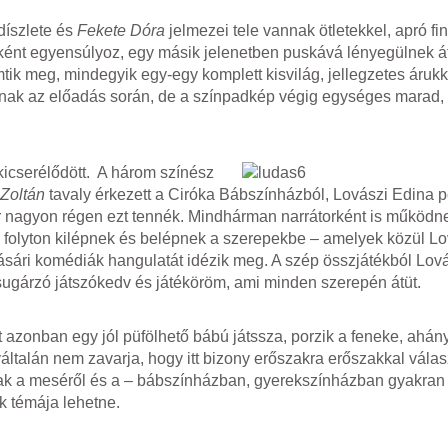
 díszlete és
Fekete Dóra
jelmezei tele vannak ötletekkel, apró f
ént egyensúlyoz, egy másik jelenetben puskává lényegülnek á
mtik meg, mindegyik egy-egy komplett kisvilág, jellegzetes árukk
ltanak az előadás során, de a színpadkép végig egységes marad
kicserélődött. A három színész
Zoltán
tavaly érkezett a Ciróka Bábszínházból, Lovászi Edina 
r nagyon régen ezt tennék. Mindhárman narrátorként is működne
is folyton kilépnek és belépnek a szerepekbe – amelyek közül L
 vásári komédiák hangulatát idézik meg. A szép összjátékból Lov
sugárzó játszókedv és játéköröm, ami minden szerepén átüt.
t azonban egy jól püfölhető bábú játssza, porzik a feneke, ahán
általán nem zavarja, hogy itt bizony erőszakra erőszakkal vála
ak a meséről és a – bábszínházban, gyerekszínházban gyakran
k témája lehetne.