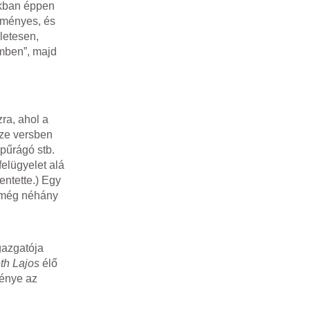
okban éppen
leményes, és
letesen,
émben”, majd
zra, ahol a
sze versben
epűrágó stb.
elügyelet alá
ntette.) Egy
a még néhány
gazgatója
h Lajos
élő
ménye az