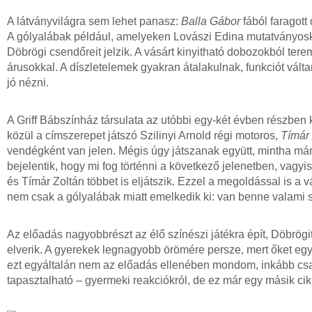
A látványvilágra sem lehet panasz:
Balla Gábor
fából faragott
A gólyalábak például, amelyeken Lovászi Edina mutatványosk
Döbrögi csendőreit jelzik. A vásárt kinyitható dobozokból tere
árusokkal. A díszletelemek gyakran átalakulnak, funkciót vá
jó nézni.
A Griff Bábszínház társulata az utóbbi egy-két évben részben 
közül a címszerepet játszó Szilinyi Arnold régi motoros,
Tímár 
vendégként van jelen. Mégis úgy játszanak együtt, mintha má
bejelentik, hogy mi fog történni a következő jelenetben, vagy
és Tímár Zoltán többet is eljátszik. Ezzel a megoldással is a
nem csak a gólyalábak miatt emelkedik ki: van benne valami 
Az előadás nagyobbrészt az élő színészi játékra épít, Döbrögi
elverik. A gyerekek legnagyobb örömére persze, mert őket egy
ezt egyáltalán nem az előadás ellenében mondom, inkább cs
tapasztalható – gyermeki reakciókról, de ez már egy másik cik