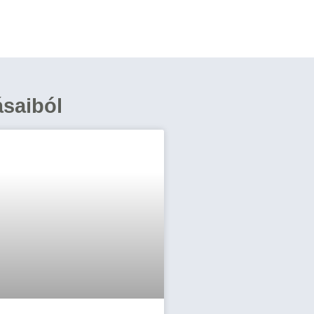
ásaiból