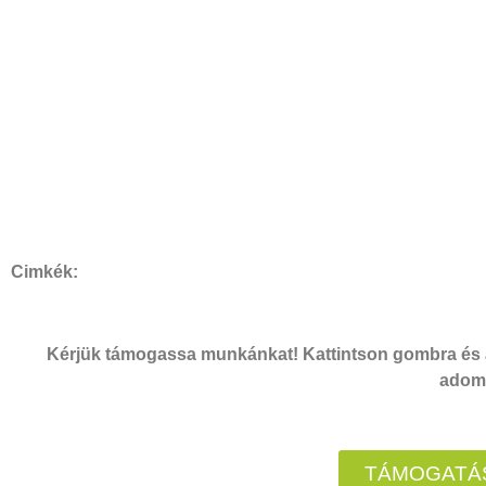
Cimkék:
Kérjük támogassa munkánkat! Kattintson gombra és a
adomá
TÁMOGATÁS