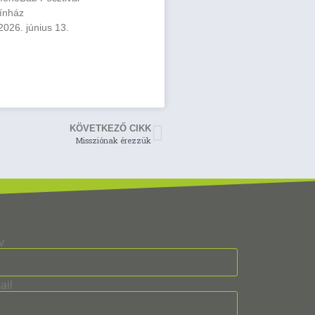
ínház
2026. június 13.
KÖVETKEZŐ CIKK
Missziónak érezzük
v
ail