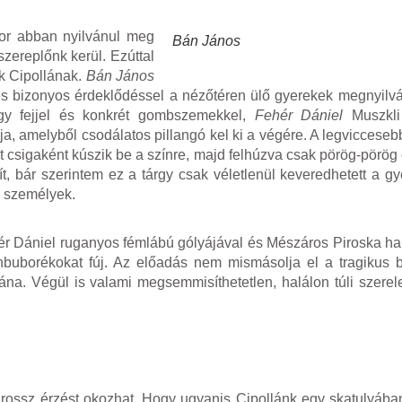
or abban nyilvánul meg
Bán János
zereplőnk kerül. Ezúttal
ak Cipollának.
Bán János
és bizonyos érdeklődéssel a nézőtéren ülő gyerekek megnyilván
gy fejjel és konkrét gombszemekkel,
Fehér Dániel
Muszkli 
a, amelyből csodálatos pillangó kel ki a végére. A legviccese
lt csigaként kúszik be a színre, majd felhúzva csak pörög-pörög
ít, bár szerintem ez a tárgy csak véletlenül keveredhetett a g
ő személyek.
ér Dániel ruganyos fémlábú gólyájával és Mészáros Piroska han
buborékokat fúj. Az előadás nem mismásolja el a tragikus b
na. Végül is valami megsemmisíthetetlen, halálon túli szerele
rossz érzést okozhat. Hogy ugyanis Cipollánk egy skatulyában