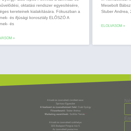
űvelődési, oktatási rendszer egyesítésére,
Mesebolt Bábsz
éges kereteinek kialakítására. Fókuszban a
Stuber Andrea, 
mek- és ifjúsági korosztály ELŐSZÓ A
mek- és
ELOLVASOM »
VASOM »
Né
A kiadó és üzemeltető rövidített neve:
Spiritusz Egyesület
A kiadásért és üzemeltetésért felel:
Csák György
Főszerkesztő:
Stuber Andrea
Marketing vezető/web:
Szöllősi Tamás
*
Em
A kiadó és üzemeltető székhelye:
1101 Budapest Pongrác köz 5.
Az üzemeltető postacíme: