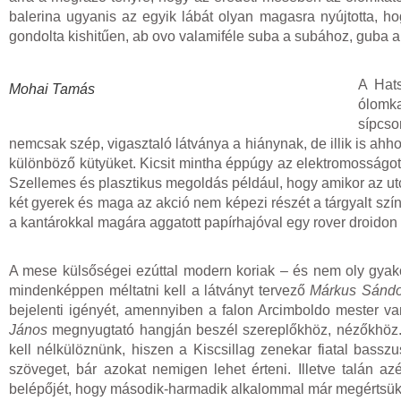
balerina ugyanis az egyik lábát olyan magasra nyújtotta, h
gondolta kishitűen, ab ovo valamiféle suba a subához, guba a
A Hat
Mohai Tamás
ólomka
sípcso
nemcsak szép, vigasztaló látványa a hiánynak, de illik is ahho
különböző kütyüket. Kicsit mintha éppúgy az elektromosságot
Szellemes és plasztikus megoldás például, hogy amikor az utc
két gyerek és maga az akció nem képezi részét a tárgyalt szín
a kantárokkal magára aggatott papírhajóval egy rover droidon ál
A mese külsőségei ezúttal modern koriak – és nem oly gyako
mindenképpen méltatni kell a látványt tervező
Márkus Sándo
bejelenti igényét, amennyiben a falon Arcimboldo mester va
János
megnyugtató hangján beszél szereplőkhöz, nézőkhöz. 
kell nélkülöznünk, hiszen a Kiscsillag zenekar fiatal bassz
szöveget, bár azokat nemigen lehet érteni. Illetve talán a
belépőjét, hogy második-harmadik alkalommal már megértsük a 