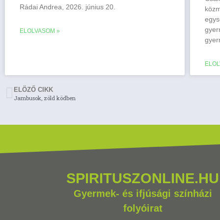
Rádai Andrea, 2026. június 20.
közm
egys
gyer
ELOLVASOM »
gyer
ELOL
ELÖZŐ CIKK
Jambusok, zöld ködben
SPIRITUSZONLINE.HU
Gyermek- és ifjúsági színházi
folyóirat