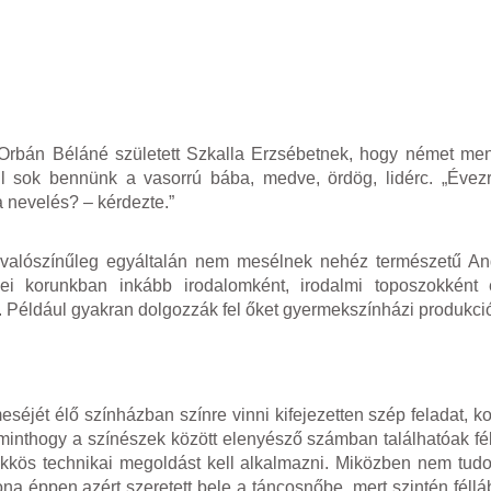
Orbán Béláné született Szkalla Erzsébetnek, hogy német men
l sok bennünk a vasorrú bába, medve, ördög, lidérc. „Évezr
 nevelés? – kérdezte.”
 valószínűleg egyáltalán nem mesélnek nehéz természetű An
i korunkban inkább irodalomként, irodalmi toposzokként él
 Például gyakran dolgozzák fel őket gyermekszínházi produkci
éjét élő színházban színre vinni kifejezetten szép feladat, ko
s minthogy a színészek között elenyésző számban találhatóak fé
rükkös technikai megoldást kell alkalmazni. Miközben nem tudo
a éppen azért szeretett bele a táncosnőbe, mert szintén félláb