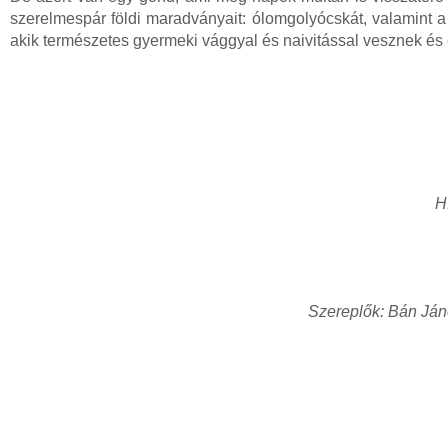
szerelmespár földi maradványait: ólomgolyócskát, valamint a
akik természetes gyermeki vággyal és naivitással vesznek és e
H
Szereplők: Bán Ján