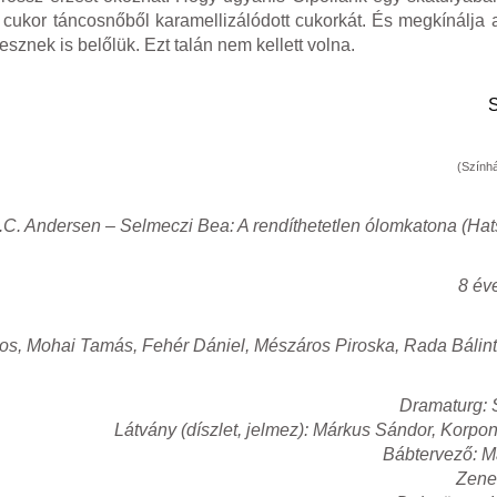
 cukor táncosnőből karamellizálódott cukorkát. És megkínálja a
sznek is belőlük. Ezt talán nem kellett volna.
S
(Színhá
.C. Andersen – Selmeczi Bea: A rendíthetetlen ólomkatona (Hat
8 év
os, Mohai Tamás, Fehér Dániel, Mészáros Piroska, Rada Bálint
Dramaturg: 
Látvány (díszlet, jelmez): Márkus Sándor, Korpo
Bábtervező: M
Zene