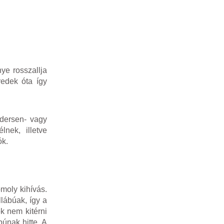
ye rosszallja
edek óta így
dersen- vagy
nek, illetve
ók.
moly kihívás.
llábúak, így a
k nem kitérni
únak hitte. A