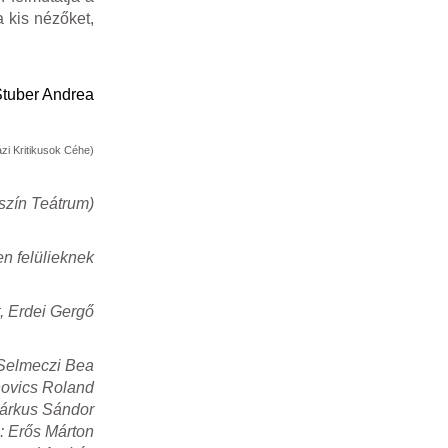
 kis nézőket,
tuber Andrea
zi Kritikusok Céhe)
szín Teátrum)
en felülieknek
, Erdei Gergő
Selmeczi Bea
novics Roland
árkus Sándor
: Erős Márton