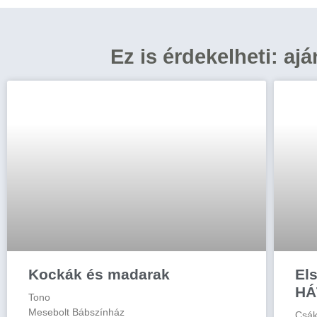
Ez is érdekelheti: aj
Kockák és madarak
Els
HÁ
Tono
Mesebolt Bábszínház
Csák