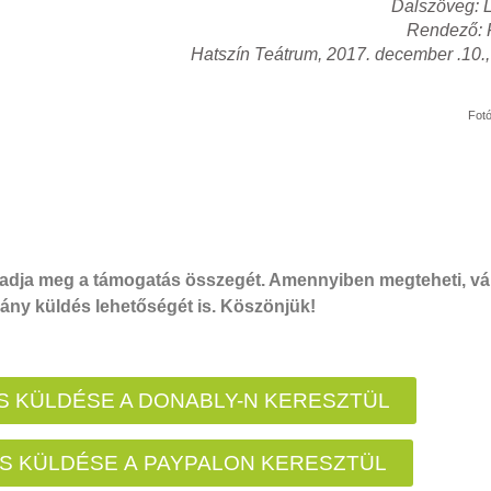
Dalszöveg: 
Rendező: 
Hatszín Teátrum, 2017. december .10.,
Fot
dja meg a támogatás összegét. Amennyiben megteheti, vál
ny küldés lehetőségét is. Köszönjük!
 KÜLDÉSE A DONABLY-N KERESZTÜL
S KÜLDÉSE A PAYPALON KERESZTÜL