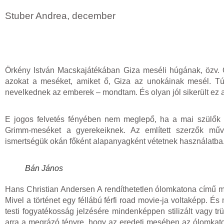
Stuber Andrea, december
Örkény István Macskajátékában Giza meséli húgának, özv. 
azokat a meséket, amiket ő, Giza az unokáinak mesél. Tú
nevelkednek az emberek – mondtam. És olyan jól sikerült ez a
E jogos felvetés fényében nem meglepő, ha a mai szülők
Grimm-meséket a gyerekeiknek. Az említett szerzők műve
ismertségük okán főként alapanyagként vétetnek használatba.
Bán János
Hans Christian Andersen A rendíthetetlen ólomkatona című mes
Mivel a történet egy féllábú férfi road movie-ja voltaképp. É
testi fogyatékosság jelzésére mindenképpen stilizált vagy t
arra a megrázó tényre, hogy az eredeti mesében az ólomkaton