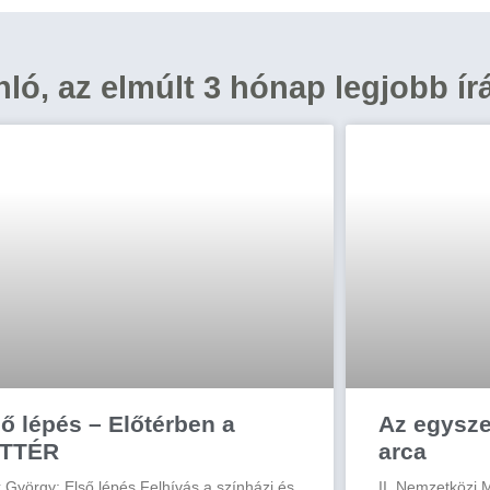
ánló, az elmúlt 3 hónap legjobb ír
ő lépés – Előtérben a
Az egysz
TTÉR
arca
 György: Első lépés Felhívás a színházi és
II. Nemzetközi 