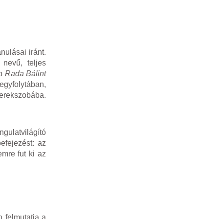
ulásai iránt.
nevű, teljes
bb
Rada Bálint
 egyfolytában,
yerekszobába.
gulatvilágító
efejezést: az
mre fut ki az
 felmutatja a