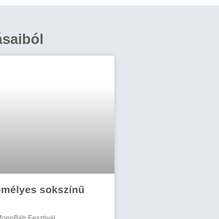
ásaiból
emélyes sokszínű
MonoBáb Fesztivál