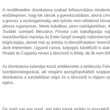
A rendíthetetlen ólomkatona szabad felhasználása mindenk
elsődlegesen, hogy kik laknak a gyerekszobában, ahová címs
a gonosz a vezéregyéniség, akit nyilván nem véletlenül hívn
játssza ruganyosan, fekete kabátban, piros nadrágtartóban, 
További szereplő
Mészáros Piroska
cuki babafigurája na
mackóborítású mackója és
Erdei Gergő
levegős nejlonhernyój
búgócsigája, akinek már az antréja is ellenállhatatlan: lemerü
átvitt értelemben. Ugyanő csinos, kotyogós kávéfőzőt is alak
Hintaló és Coppelia néven a táncosnő is fellép, de ők nem él
Az ólomkatona kalandjai közül emlékezetes a találkozás Feh
szentjánosbogarával, aki elegáns pezsgőspohárból szappan
ólomkatona a kandallóban végzi és a táncosnő is röppen utá
egész.
De azért van egy gond, ami még napok múltán is visszatérő 