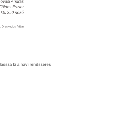
Lovasi András
Földes Eszter
 kb. 250 néző
ó: Draskovics Ádám
assza ki a havi rendszeres