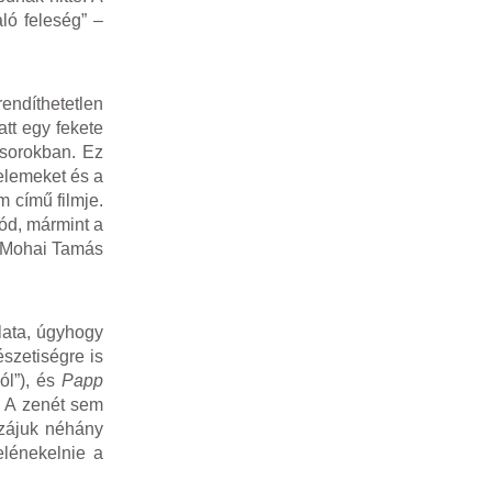
ló feleség” –
ndíthetetlen
att egy fekete
 sorokban. Ez
 elemeket és a
 című filmje.
zód, mármint a
or Mohai Tamás
lata, úgyhogy
szetiségre is
ól”), és
Papp
. A zenét sem
ájuk néhány
elénekelnie a