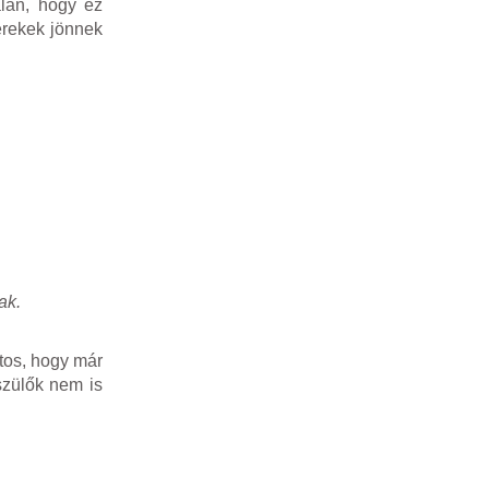
alan, hogy ez
erekek jönnek
ak.
ntos, hogy már
szülők nem is