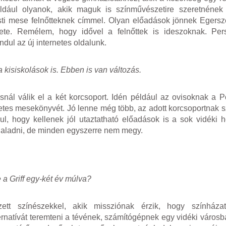
például olyanok, akik maguk is színművészetire szeretnének
sti mese felnőtteknek címmel. Olyan előadások jönnek Egersz
lete. Remélem, hogy idővel a felnőttek is ideszoknak. Pe
dul az új internetes oldalunk.
isiskolások is. Ebben is van változás.
ásnál válik el a két korcsoport. Idén például az ovisoknak a 
etes mesekönyvét. Jó lenne még több, az adott korcsoportnak s
, hogy kellenek jól utaztatható előadások is a sok vidéki he
haladni, de minden egyszerre nem megy.
a Griff egy-két év múlva?
ezett színészekkel, akik missziónak érzik, hogy színházat
rnatívát teremteni a tévének, számítógépnek egy vidéki városba