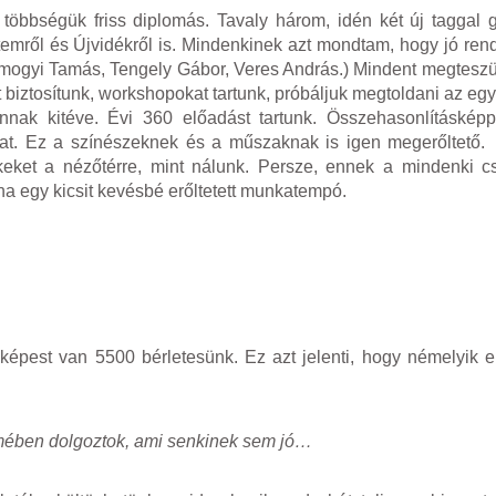
 többségük friss diplomás. Tavaly három, idén két új taggal 
etemről és Újvidékről is. Mindenkinek azt mondtam, hogy jó ren
Somogyi Tamás, Tengely Gábor, Veres András.) Mindent megteszü
biztosítunk, workshopokat tartunk, próbáljuk megtoldani az egy
nnak kitéve. Évi 360 előadást tartunk. Összehasonlításképp
-at. Ez a színészeknek és a műszaknak is igen megerőltető.
keket a nézőtérre, mint nálunk. Persze, ennek a mindenki c
 egy kicsit kevésbé erőltetett munkatempó.
z képest van 5500 bérletesünk. Ez azt jelenti, hogy némelyik 
rmében dolgoztok, ami senkinek sem jó…