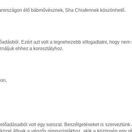
gyarországon élő bábművésznek, Sha Chiafennek köszönhető.
őadásból. Ezért azt volt a legnehezebb elfogadtatni, hogy nem 
ználjuk ehhez a korosztályhoz.
gon.
aelőadásaiból volt egy sorozat. Beszélgetéseket is szerveztünk
közel állnak a végzős gimnazistákhoz, akik a közönség egy rés