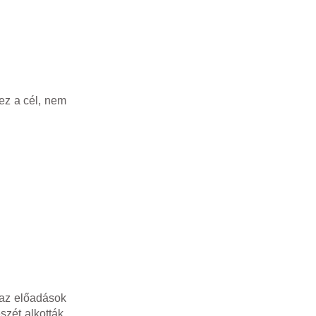
ez a cél, nem
 az előadások
zét alkották,