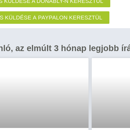
 KÜLDÉSE A DONABLY-N KERESZTÜL
S KÜLDÉSE A PAYPALON KERESZTÜL
ánló, az elmúlt 3 hónap legjobb ír