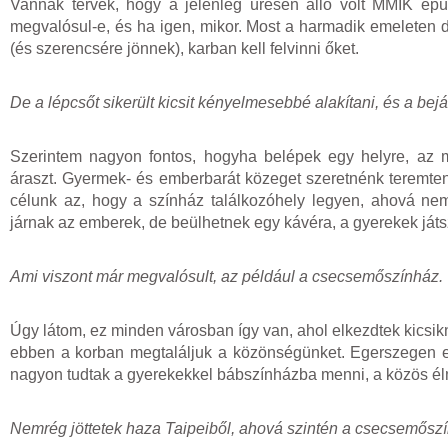
Vannak tervek, hogy a jelenleg üresen álló volt MMIK épül
megvalósul-e, és ha igen, mikor. Most a harmadik emeleten 
(és szerencsére jönnek), karban kell felvinni őket.
De a lépcsőt sikerült kicsit kényelmesebbé alakítani, és a bejá
Szerintem nagyon fontos, hogyha belépek egy helyre, az m
áraszt. Gyermek- és emberbarát közeget szeretnénk teremteni
célunk az, hogy a színház találkozóhely legyen, ahová ne
járnak az emberek, de beülhetnek egy kávéra, a gyerekek játs
Ami viszont már megvalósult, az például a csecsemőszínház. 
Úgy látom, ez minden városban így van, ahol elkezdtek kicsikne
ebben a korban megtaláljuk a közönségünket. Egerszegen e
nagyon tudtak a gyerekekkel bábszínházba menni, a közös élm
Nemrég jöttetek haza Taipeiből, ahová szintén a csecsemőszín