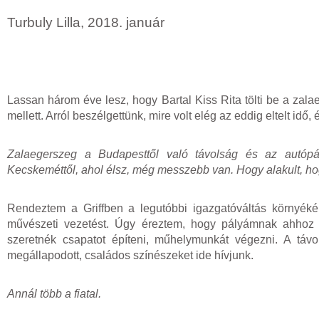
Turbuly Lilla, 2018. január
Lassan három éve lesz, hogy Bartal Kiss Rita tölti be a zala
mellett. Arról beszélgettünk, mire volt elég az eddig eltelt id
Zalaegerszeg a Budapesttől való távolság és az autópál
Kecskeméttől, ahol élsz, még messzebb van. Hogy alakult, ho
Rendeztem a Griffben a legutóbbi igazgatóváltás környéké
művészeti vezetést. Úgy éreztem, hogy pályámnak ahhoz
szeretnék csapatot építeni, műhelymunkát végezni. A tá
megállapodott, családos színészeket ide hívjunk.
Annál több a fiatal.