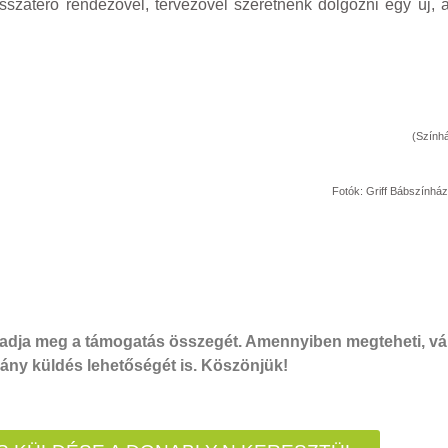
isszatérő rendezővel, tervezővel szeretnénk dolgozni egy új, 
(Színhá
Fotók: Griff Bábszínhá
dja meg a támogatás összegét. Amennyiben megteheti, vál
ny küldés lehetőségét is. Köszönjük!