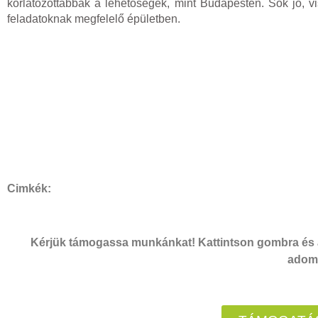
korlátozottabbak a lehetőségek, mint Budapesten. Sok jó, v
feladatoknak megfelelő épületben.
Cimkék:
Kérjük támogassa munkánkat! Kattintson gombra és a
adomá