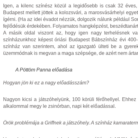
Igen, a kilenc színész közül a legidősebb is csak 32 éves,
Budapest mellett jöttek a kolozsvári, a marosvásárhelyi egy
ígérni. (Ha az idei évadot nézzük, dolgozik nálunk például 
fejlődésük érdekében. Folyamatos hangképzést, beszédtanárt 
A másik oldal viszont az, hogy igen nagy terhelésnek va
színházunkhoz képest óriási Budapest Bábszínház évi 400
színház van szerintem, ahol az igazgató ülteti be a gyere
üzemmódnak is megvan a maga szépsége, de azért nem ártana
A Pöttöm Panna előadása
Hogyan jön ki ez a nagy előadásszám?
Nagyon kicsi a játszóhelyünk, 100 körüli férőhellyel. Ehhe
alkalommal megy le zsinórban, napi két előadással.
Örök problémája a Griffnek a játszóhely. A színház kamarate