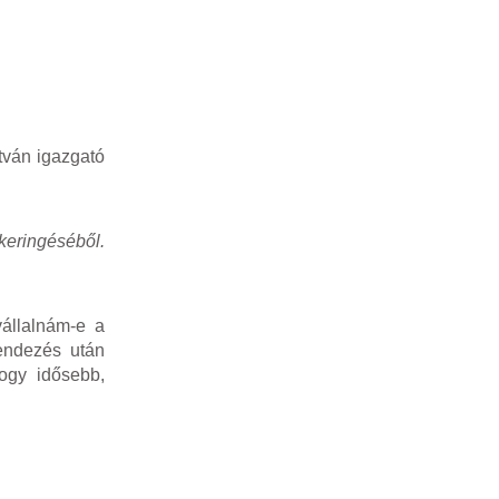
tván igazgató
eringéséből.
vállalnám-e a
endezés után
ogy idősebb,