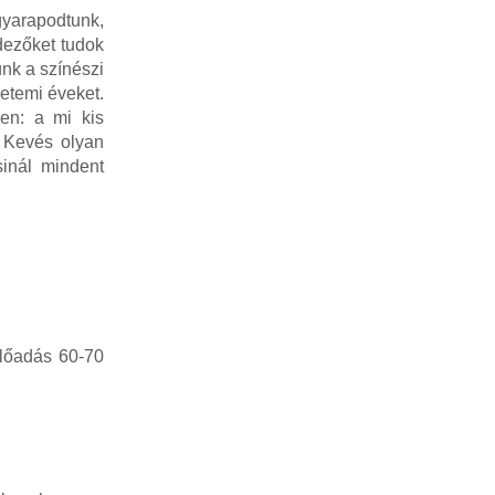
gyarapodtunk,
dezőket tudok
nk a színészi
etemi éveket.
en: a mi kis
 Kevés olyan
sinál mindent
előadás 60-70