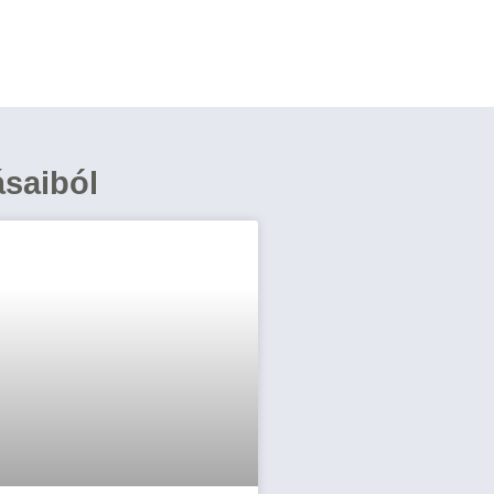
ásaiból