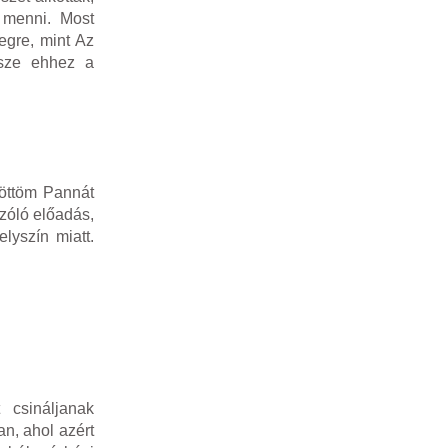
 menni. Most
egre, mint Az
rsze ehhez a
Pöttöm Pannát
zóló előadás,
lyszín miatt.
 csináljanak
n, ahol azért