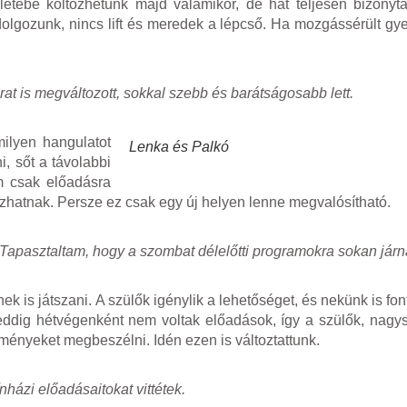
etébe költözhetünk majd valamikor, de hát teljesen bizonyt
dolgozunk, nincs lift és meredek a lépcső. Ha mozgássérült gy
rat is megváltozott, sokkal szebb és barátságosabb lett.
ilyen hangulatot
Lenka és Palkó
, sőt a távolabbi
m csak előadásra
zhatnak. Persze ez csak egy új helyen lenne megvalósítható.
Tapasztaltam, hogy a szombat délelőtti programokra sokan járn
k is játszani. A szülők igénylik a lehetőséget, és nekünk is fo
ddig hétvégenként nem voltak előadások, így a szülők, nagy
ényeket megbeszélni. Idén ezen is változtattunk.
házi előadásaitokat vittétek.