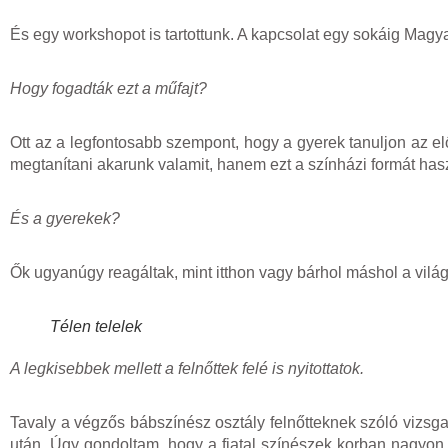
És egy workshopot is tartottunk. A kapcsolat egy sokáig Ma
Hogy fogadták ezt a műfajt?
Ott az a legfontosabb szempont, hogy a gyerek tanuljon az el
megtanítani akarunk valamit, hanem ezt a színházi formát has
És a gyerekek?
Ők ugyanúgy reagáltak, mint itthon vagy bárhol máshol a vilá
Télen telelek
A legkisebbek mellett a felnőttek felé is nyitottatok.
Tavaly a végzős bábszínész osztály felnőtteknek szóló vizsg
után. Úgy gondoltam, hogy a fiatal színészek korban nagyon 