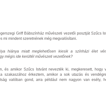
egerszegi Griff Bábszínház művészeti vezetői posztját Szűcs Is
ő, és mi mindent szeretnének még megvalósítani.
ya hiánya miatt meglehetősen kiesik a színházi élet vérk
gy mégis ide kerültél művészeti vezetőnek?
n, és amikor Szűcs Istvánt nevezték ki, megkeresett, hogy 
 a szakaszához érkeztem, amikor a sok utazás és vendégr
volság valóban gond, arra például nem nagyon van esély, h