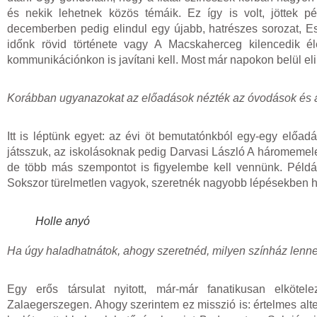
és nekik lehetnek közös témáik. Ez így is volt, jöttek 
decemberben pedig elindul egy újabb, hatrészes sorozat, E
időnk rövid története vagy A Macskaherceg kilencedik é
kommunikációnkon is javítani kell. Most már napokon belül elin
Korábban ugyanazokat az előadások nézték az óvodások és a k
Itt is léptünk egyet: az évi öt bemutatónkból egy-egy előad
játsszuk, az iskolásoknak pedig Darvasi László A háromemel
de több más szempontot is figyelembe kell vennünk. Például
Sokszor türelmetlen vagyok, szeretnék nagyobb lépésekben 
Holle anyó
Ha úgy haladhatnátok, ahogy szeretnéd, milyen színház lenne 
Egy erős társulat nyitott, már-már fanatikusan elkötel
Zalaegerszegen. Ahogy szerintem ez misszió is: értelmes alte