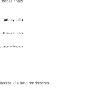
a bábszínházi
Turbuly Lilla
zi Kritikusok Céhe)
z, Umberto Pezzetta
assza ki a havi rendszeres