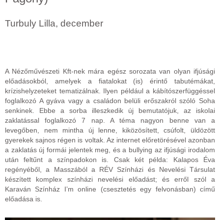
Turbuly Lilla, december
A Nézőművészeti Kft-nek mára egész sorozata van olyan ifjúsági
előadásokból, amelyek a fiatalokat (is) érintő tabutémákat,
krízishelyzeteket tematizálnak. Ilyen például a kábítószerfüggéssel
foglalkozó A gyáva vagy a családon belüli erőszakról szóló Soha
senkinek. Ebbe a sorba illeszkedik új bemutatójuk, az iskolai
zaklatással foglalkozó 7 nap. A téma nagyon benne van a
levegőben, nem mintha új lenne, kiközösített, csúfolt, üldözött
gyerekek sajnos régen is voltak. Az internet előretörésével azonban
a zaklatás új formái jelentek meg, és a bullying az ifjúsági irodalom
után feltűnt a színpadokon is. Csak két példa: Kalapos Éva
regényéből, a Masszából a RÉV Színházi és Nevelési Társulat
készített komplex színházi nevelési előadást; és erről szól a
Karaván Színház I’m online (csesztetés egy felvonásban) című
előadása is.