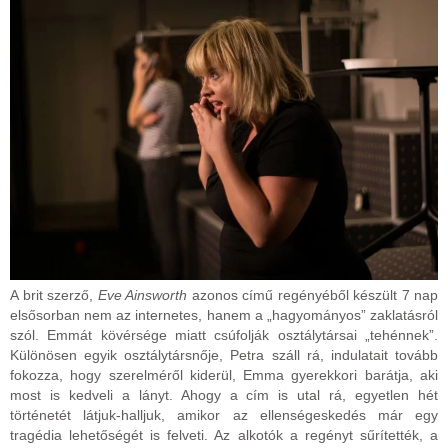
A brit szerző,
Eve Ainsworth
azonos című regényéből készült 7 nap
elsősorban nem az internetes, hanem a „hagyományos” zaklatásról
szól. Emmát kövérsége miatt csúfolják osztálytársai „tehénnek”.
Különösen egyik osztálytársnője, Petra száll rá, indulatait tovább
fokozza, hogy szerelméről kiderül, Emma gyerekkori barátja, aki
most is kedveli a lányt. Ahogy a cím is utal rá, egyetlen hét
történetét látjuk-halljuk, amikor az ellenségeskedés már egy
tragédia lehetőségét is felveti. Az alkotók a regényt sűrítették, a