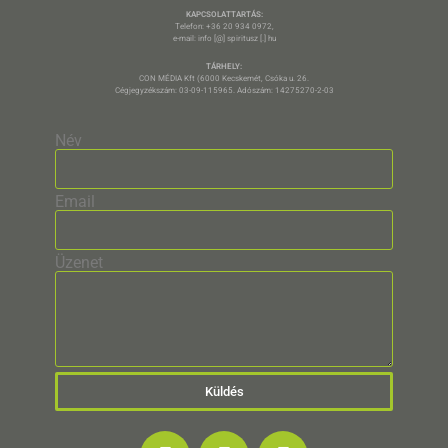
KAPCSOLATTARTÁS:
Telefon: +36 20 934 0972,
e-mail: info [@] spiritusz [.] hu
TÁRHELY:
CON MÉDIA Kft (6000 Kecskemét, Csóka u. 26.
Cégjegyzékszám: 03-09-115965. Adószám: 14275270-2-03
Név
Email
Üzenet
Küldés