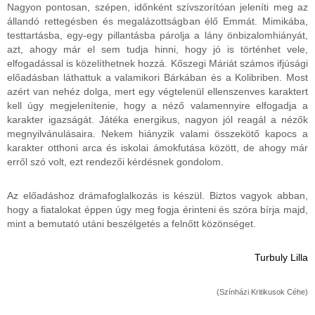
Nagyon pontosan, szépen, időnként szívszorítóan jeleníti meg az
állandó rettegésben és megalázottságban élő Emmát. Mimikába,
testtartásba, egy-egy pillantásba párolja a lány önbizalomhiányát,
azt, ahogy már el sem tudja hinni, hogy jó is történhet vele,
elfogadással is közelíthetnek hozzá. Kőszegi Máriát számos ifjúsági
előadásban láthattuk a valamikori Bárkában és a Kolibriben. Most
azért van nehéz dolga, mert egy végtelenül ellenszenves karaktert
kell úgy megjelenítenie, hogy a néző valamennyire elfogadja a
karakter igazságát. Játéka energikus, nagyon jól reagál a nézők
megnyilvánulásaira. Nekem hiányzik valami összekötő kapocs a
karakter otthoni arca és iskolai ámokfutása között, de ahogy már
erről szó volt, ezt rendezői kérdésnek gondolom.
Az előadáshoz drámafoglalkozás is készül. Biztos vagyok abban,
hogy a fiatalokat éppen úgy meg fogja érinteni és szóra bírja majd,
mint a bemutató utáni beszélgetés a felnőtt közönséget.
Turbuly Lilla
(Színházi Kritikusok Céhe)