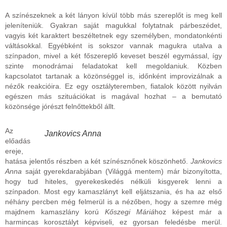
A színészeknek a két lányon kívül több más szereplőt is meg kell
jeleníteniük. Gyakran saját magukkal folytatnak párbeszédet,
vagyis két karaktert beszéltetnek egy személyben, mondatonkénti
váltásokkal. Egyébként is sokszor vannak magukra utalva a
színpadon, mivel a két főszereplő keveset beszél egymással, így
szinte monodrámai feladatokat kell megoldaniuk. Közben
kapcsolatot tartanak a közönséggel is, időnként improvizálnak a
nézők reakcióira. Ez egy osztályteremben, fiatalok között nyilván
egészen más szituációkat is magával hozhat – a bemutató
közönsége jórészt felnőttekből állt.
Az
Jankovics Anna
előadás
ereje,
hatása jelentős részben a két színésznőnek köszönhető.
Jankovics
Anna
saját gyerekdarabjában (Világgá mentem) már bizonyította,
hogy tud hiteles, gyerekeskedés nélküli kisgyerek lenni a
színpadon. Most egy kamaszlányt kell eljátszania, és ha az első
néhány percben még felmerül is a nézőben, hogy a szemre még
majdnem kamaszlány korú
Kőszegi Máriá
hoz képest már a
harmincas korosztályt képviseli, ez gyorsan feledésbe merül.