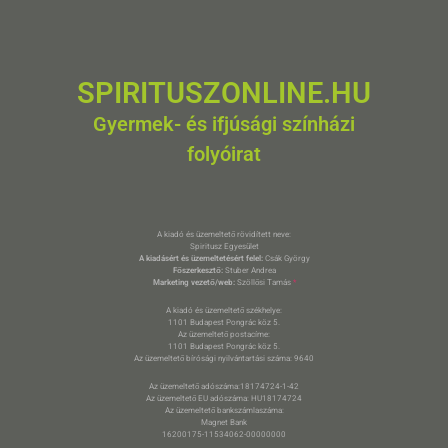
SPIRITUSZONLINE.HU
Gyermek- és ifjúsági színházi
folyóirat
A kiadó és üzemeltető rövidített neve:
Spiritusz Egyesület
A kiadásért és üzemeltetésért felel:
Csák György
Főszerkesztő:
Stuber Andrea
Marketing vezető/web:
Szöllősi Tamás
*
A kiadó és üzemeltető székhelye:
1101 Budapest Pongrác köz 5.
Az üzemeltető postacíme:
1101 Budapest Pongrác köz 5.
Az üzemeltető bírósági nyilvántartási száma: 9640
Az üzemeltető adószáma:18174724-1-42
Az üzemeltető EU adószáma: HU18174724
Az üzemeltető bankszámlaszáma:
Magnet Bank
16200175-11534062-00000000