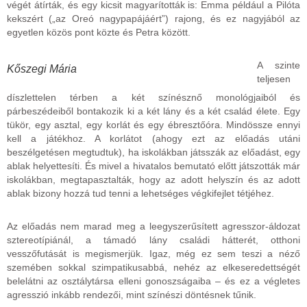
végét átírták, és egy kicsit magyarították is: Emma például a Pilóta
kekszért („az Oreó nagypapájáért”) rajong, és ez nagyjából az
egyetlen közös pont közte és Petra között.
A szinte
Kőszegi Mária
teljesen
díszlettelen térben a két színésznő monológjaiból és
párbeszédeiből bontakozik ki a két lány és a két család élete. Egy
tükör, egy asztal, egy korlát és egy ébresztőóra. Mindössze ennyi
kell a játékhoz. A korlátot (ahogy ezt az előadás utáni
beszélgetésen megtudtuk), ha iskolákban játsszák az előadást, egy
ablak helyettesíti. És mivel a hivatalos bemutató előtt játszották már
iskolákban, megtapasztalták, hogy az adott helyszín és az adott
ablak bizony hozzá tud tenni a lehetséges végkifejlet tétjéhez.
Az előadás nem marad meg a leegyszerűsített agresszor-áldozat
sztereotípiánál, a támadó lány családi hátterét, otthoni
vesszőfutását is megismerjük. Igaz, még ez sem teszi a néző
szemében sokkal szimpatikusabbá, nehéz az elkeseredettségét
belelátni az osztálytársa elleni gonoszságaiba – és ez a végletes
agresszió inkább rendezői, mint színészi döntésnek tűnik.