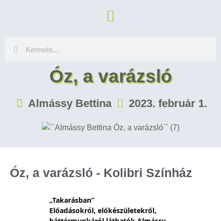
Óz, a varázsló
Almássy Bettina
2023. február 1.
Óz, a varázsló - Kolibri Színház
„Takarásban” 
Előadásokról, előkészületekről, 
háttérmunkáról láthatók Almássy 