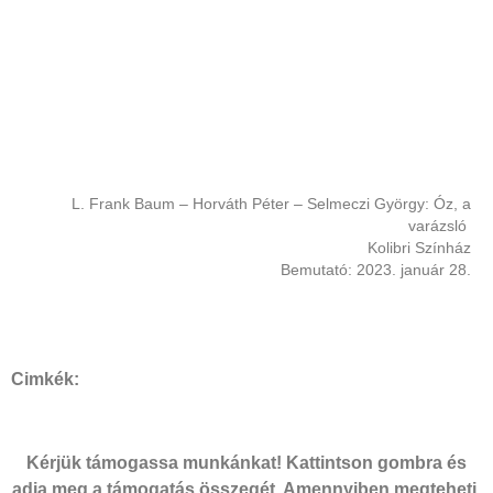
L. Frank Baum – Horváth Péter – Selmeczi György: Óz, a
varázsló
Kolibri Színház
Bemutató: 2023. január 28.
Cimkék:
Kérjük támogassa munkánkat! Kattintson gombra és
adja meg a támogatás összegét. Amennyiben megteheti,