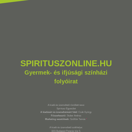
SPIRITUSZONLINE.HU
Gyermek- és ifjúsági színházi
folyóirat
A kiadó és üzemeltető rövidített neve:
Spiritusz Egyesület
A kiadásért és üzemeltetésért felel:
Csák György
Főszerkesztő:
Stuber Andrea
Marketing vezető/web:
Szöllősi Tamás
*
A kiadó és üzemeltető székhelye:
1101 Budapest Pongrác köz 5.