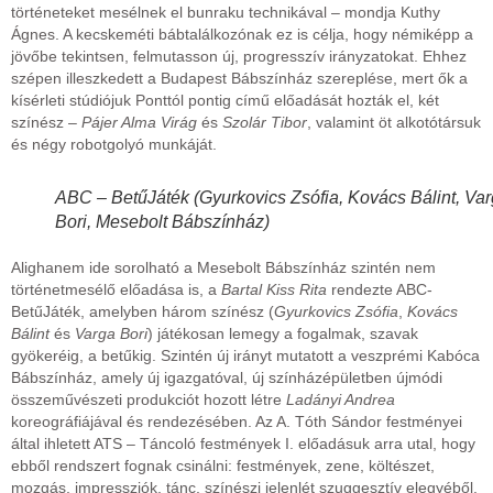
történeteket mesélnek el bunraku technikával – mondja Kuthy
Ágnes. A kecskeméti bábtalálkozónak ez is célja, hogy némiképp a
jövőbe tekintsen, felmutasson új, progresszív irányzatokat. Ehhez
szépen illeszkedett a Budapest Bábszínház szereplése, mert ők a
kísérleti stúdiójuk Ponttól pontig című előadását hozták el, két
színész –
Pájer Alma Virág
és
Szolár Tibor
, valamint öt alkotótársuk
és négy robotgolyó munkáját.
ABC – BetűJáték (Gyurkovics Zsófia, Kovács Bálint, Va
Bori, Mesebolt Bábszínház)
Alighanem ide sorolható a Mesebolt Bábszínház szintén nem
történetmesélő előadása is, a
Bartal Kiss Rita
rendezte ABC-
BetűJáték, amelyben három színész (
Gyurkovics Zsófia
,
Kovács
Bálint
és
Varga Bori
) játékosan lemegy a fogalmak, szavak
gyökeréig, a betűkig. Szintén új irányt mutatott a veszprémi Kabóca
Bábszínház, amely új igazgatóval, új színházépületben újmódi
összeművészeti produkciót hozott létre
Ladányi Andrea
koreográfiájával és rendezésében. Az A. Tóth Sándor festményei
által ihletett ATS – Táncoló festmények I. előadásuk arra utal, hogy
ebből rendszert fognak csinálni: festmények, zene, költészet,
mozgás, impressziók, tánc, színészi jelenlét szuggesztív elegyéből.