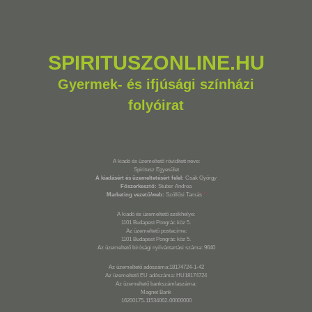
SPIRITUSZONLINE.HU
Gyermek- és ifjúsági színházi
folyóirat
A kiadó és üzemeltető rövidített neve:
Spiritusz Egyesület
A kiadásért és üzemeltetésért felel:
Csák György
Főszerkesztő:
Stuber Andrea
Marketing vezető/web:
Szöllősi Tamás
*
A kiadó és üzemeltető székhelye:
1101 Budapest Pongrác köz 5.
Az üzemeltető postacíme:
1101 Budapest Pongrác köz 5.
Az üzemeltető bírósági nyilvántartási száma: 9640
Az üzemeltető adószáma:18174724-1-42
Az üzemeltető EU adószáma: HU18174724
Az üzemeltető bankszámlaszáma:
Magnet Bank
16200175-11534062-00000000