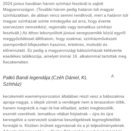
2024 június havában három színházi fesztivál is zajlott
Magyarországon. (További három pedig határon túli magyar
színházakban, de abban nincs semmi rendkívüli, mert a határon túli
magyar színházak szinte mindegyike ad arra, hogy évente
szervezzen nemzetközi, regionális vagy tematikus színházi
fesztivált.) Az itthon lebonyolított júniusi seregszemlék közül egyről
meggyőződéssel állíthatom, hogy szakmai, színházművészeti
szempontból kifejezetten hasznos, értelmes, motiváló és
előremutató. Ez pedig a magyarországi bábszínházak kétévente
esedékes találkozója, amelyet immár 16. alkalommal tartottak meg
Kecskeméten.
A
Patkó Bandi legendája (Czéh Dániel, KL
Színház)
kecskeméti eseménysorozaton általában részt vesz a bábszakma
apraja-nagyja, s idejük zömét a vendégek nem a teraszokon töltik,
hanem megnézik a napi öt-hat előadást, aztán megbeszélik,
eszmét cserélnek, tematikus vitákat folytatnak – újra és újra
keresgélve a szervezett szakmai beszélgetések legmegfelelőbb
formáját is. Közben örülnek egymásnak és a jó teljesítményeknek.