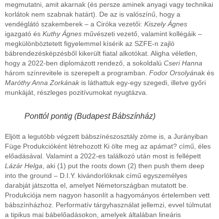
megmutatni, amit akarnak (és persze aminek anyagi vagy technikai
korlátok nem szabnak határt). De az is valószínű, hogy a
vendéglátó szakemberek – a Ciróka vezetői:
Kiszely Ágnes
igazgató és
Kuthy Ágnes
művészeti vezető, valamint kollégáik –
megkülönböztetett figyelemmel kísérik az SZFE-n zajló
bábrendezésképzésből kikerült fiatal alkotókat. Aligha véletlen,
hogy a 2022-ben diplomázott rendező, a sokoldalú
Cseri Hanna
három színrevitele is szerepelt a programban.
Fodor Orsolyá
nak és
Maróthy Anna Zorká
na
k
is láthattuk egy-egy szegedi, illetve győri
munkáját, részleges pozitívumokat nyugtázva.
Ponttól pontig (Budapest Bábszínház)
Eljött a legutóbb végzett bábszínészosztály zöme is, a Jurányiban
Füge Produkcióként létrehozott Ki ölte meg az apámat? című, éles
előadásával. Valamint a 2022-es találkozó után most is fellépett
Lázár Helga
, aki (1) put the roots down (2) then push them deep
into the ground – D.I.Y. kivándorlóknak című egyszemélyes
darabját játszotta el, amelyet Németországban mutatott be.
Produkciója nem nagyon hasonlít a hagyományos értelemben vett
bábszínházhoz. Performatív tárgyhasználat jellemzi, evvel túlmutat
a tipikus mai bábelőadásokon, amelyek általában lineáris