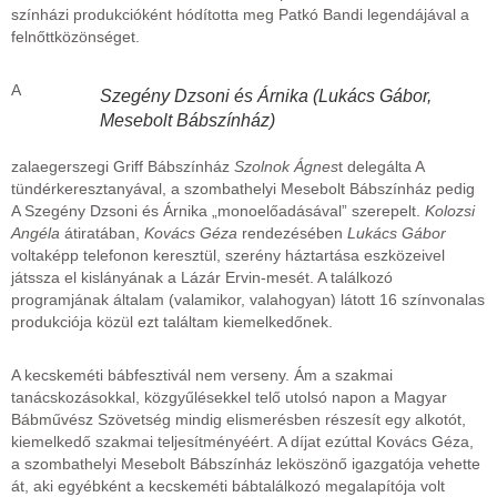
színházi produkcióként hódította meg Patkó Bandi legendájával a
felnőttközönséget.
A
Szegény Dzsoni és Árnika (Lukács Gábor,
Mesebolt Bábszínház)
zalaegerszegi Griff Bábszínház
Szolnok Ágnes
t delegálta A
tündérkeresztanyával, a szombathelyi Mesebolt Bábszínház pedig
A Szegény Dzsoni és Árnika „monoelőadásával” szerepelt.
Kolozsi
Angéla
átiratában,
Kovács Géza
rendezésében
Lukács Gábor
voltaképp telefonon keresztül, szerény háztartása eszközeivel
játssza el kislányának a Lázár Ervin-mesét. A találkozó
programjának általam (valamikor, valahogyan) látott 16 színvonalas
produkciója közül ezt találtam kiemelkedőnek.
A kecskeméti bábfesztivál nem verseny. Ám a szakmai
tanácskozásokkal, közgyűlésekkel telő utolsó napon a Magyar
Bábművész Szövetség mindig elismerésben részesít egy alkotót,
kiemelkedő szakmai teljesítményéért. A díjat ezúttal Kovács Géza,
a szombathelyi Mesebolt Bábszínház leköszönő igazgatója vehette
át, aki egyébként a kecskeméti bábtalálkozó megalapítója volt