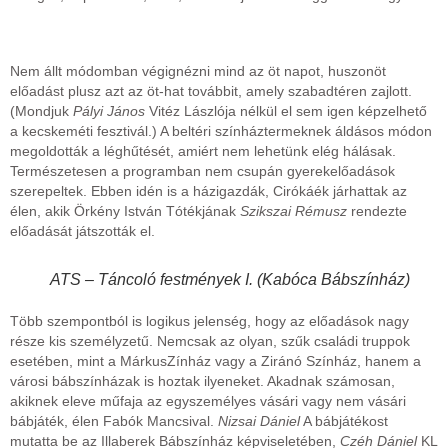
Nem állt módomban végignézni mind az öt napot, huszonöt
előadást plusz azt az öt-hat továbbit, amely szabadtéren zajlott.
(Mondjuk
Pályi János
Vitéz Lászlója nélkül el sem igen képzelhető
a kecskeméti fesztivál.) A beltéri színháztermeknek áldásos módon
megoldották a léghűtését, amiért nem lehetünk elég hálásak.
Természetesen a programban nem csupán gyerekelőadások
szerepeltek. Ebben idén is a házigazdák, Cirókáék járhattak az
élen, akik Örkény István Tótékjának
Szikszai Rémusz
rendezte
előadását játszották el.
ATS – Táncoló festmények I. (Kabóca Bábszínház)
Több szempontból is logikus jelenség, hogy az előadások nagy
része kis személyzetű. Nemcsak az olyan, szűk családi truppok
esetében, mint a MárkusZínház vagy a Ziránó Színház, hanem a
városi bábszínházak is hoztak ilyeneket. Akadnak számosan,
akiknek eleve műfaja az egyszemélyes vásári vagy nem vásári
bábjáték, élen Fabók Mancsival.
Nizsai Dániel
A bábjátékost
mutatta be az Illaberek Bábszínház képviseletében,
Czéh Dániel
KL