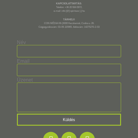
KAPCSOLATTARTÁS:
Telefon: +36 20 934 0972,
e-mail: info [@] spiritusz [.] hu
TÁRHELY:
CON MÉDIA Kft (6000 Kecskemét, Csóka u. 26.
Cégjegyzékszám: 03-09-115965. Adószám: 14275270-2-03
Név
Email
Üzenet
Küldés