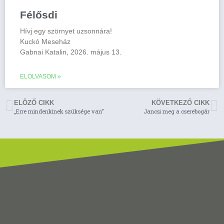
Félősdi
Hívj egy szörnyet uzsonnára!
Kuckó Meseház
Gabnai Katalin, 2026. május 13.
ELOLVASOM »
ELÖZŐ CIKK
KÖVETKEZŐ CIKK
„Erre mindenkinek szüksége van”
Jancsi meg a cserebogár