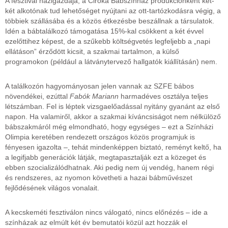
A fesztivál házigazdája, a Ciróka Bábszínház produkciónként két-
két alkotónak tud lehetőséget nyújtani az ott-tartózkodásra végig, a
többiek szállásába és a közös étkezésbe beszállnak a társulatok.
Idén a bábtalálkozó támogatása 15%-kal csökkent a két évvel
ezelőttihez képest, de a szűkebb költségvetés legfeljebb a „napi
ellátáson” érződött kicsit, a szakmai tartalmon, a külső
programokon (például a látványtervező hallgatók kiállításán) nem.
A találkozón hagyományosan jelen vannak az SZFE bábos
növendékei, ezúttal
Fabók Mariann
harmadéves osztálya teljes
létszámban. Fel is léptek vizsgaelőadással nyitány gyanánt az első
napon. Ha valamiről, akkor a szakmai kíváncsiságot nem nélkülöző
bábszakmáról még elmondható, hogy egységes – ezt a Színházi
Olimpia keretében rendezett országos közös programjuk is
fényesen igazolta –, tehát mindenképpen biztató, reményt keltő, ha
a legifjabb generációk látják, megtapasztalják ezt a közeget és
ebben szocializálódhatnak. Aki pedig nem új vendég, hanem régi
és rendszeres, az nyomon követheti a hazai bábművészet
fejlődésének világos vonalait.
A kecskeméti fesztiválon nincs válogató, nincs előnézés – ide a
színházak az elmúlt két év bemutatói közül azt hozzák el