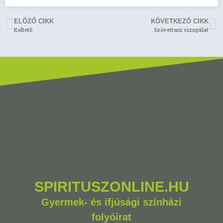
ELÖZŐ CIKK
KÖVETKEZŐ CIKK
Keltető
Szövettani vizsgálat
SPIRITUSZONLINE.HU
Gyermek- és ifjúsági színházi
folyóirat