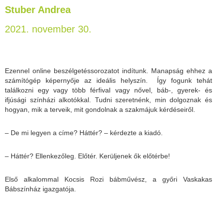
Stuber Andrea
2021. november 30.
Ezennel online beszélgetéssorozatot indítunk. Manapság ehhez a
számítógép képernyője az ideális helyszín. Így fogunk tehát
találkozni egy vagy több férfival vagy nővel, báb-, gyerek- és
ifjúsági színházi alkotókkal. Tudni szeretnénk, min dolgoznak és
hogyan, mik a terveik, mit gondolnak a szakmájuk kérdéseiről.
– De mi legyen a címe? Háttér? – kérdezte a kiadó.
– Háttér? Ellenkezőleg. Előtér. Kerüljenek ők előtérbe!
Első alkalommal
Kocsis Rozi
bábművész, a győri Vaskakas
Bábszínház igazgatója.