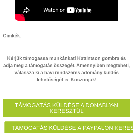
Cimkék:
Kérjük támogassa munkánkat! Kattintson gombra és
adja meg a támogatás összegét. Amennyiben megteheti,
válassza ki a havi rendszeres adomány küldés
lehetőségét is. Köszönjük!
TÁMOGATÁS KÜLDÉSE A DONABLY-N
KERESZTÜL
TÁMOGATÁS KÜLDÉSE A PAYPALON KERE