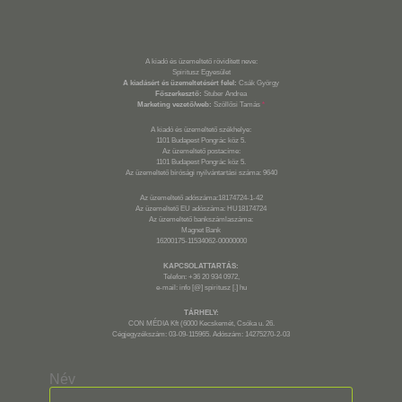
A kiadó és üzemeltető rövidített neve:
Spiritusz Egyesület
A kiadásért és üzemeltetésért felel:
Csák György
Főszerkesztő:
Stuber Andrea
Marketing vezető/web:
Szöllősi Tamás
*
A kiadó és üzemeltető székhelye:
1101 Budapest Pongrác köz 5.
Az üzemeltető postacíme:
1101 Budapest Pongrác köz 5.
Az üzemeltető bírósági nyilvántartási száma: 9640
Az üzemeltető adószáma:18174724-1-42
Az üzemeltető EU adószáma: HU18174724
Az üzemeltető bankszámlaszáma:
Magnet Bank
16200175-11534062-00000000
KAPCSOLATTARTÁS:
Telefon: +36 20 934 0972,
e-mail: info [@] spiritusz [.] hu
TÁRHELY:
CON MÉDIA Kft (6000 Kecskemét, Csóka u. 26.
Cégjegyzékszám: 03-09-115965. Adószám: 14275270-2-03
Név