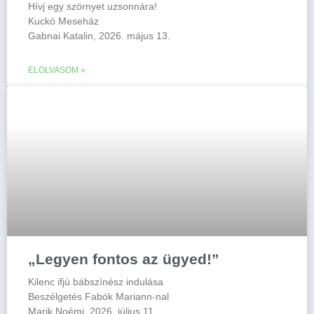
Hívj egy szörnyet uzsonnára!
Kuckó Meseház
Gabnai Katalin, 2026. május 13.
ELOLVASOM »
„Legyen fontos az ügyed!”
Kilenc ifjú bábszínész indulása
Beszélgetés Fabók Mariann-nal
Marik Noémi, 2026. július 11.