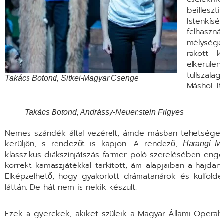
beillesz
Istenkís
felhasz
mélység
rakott 
elkerüle
tüllszal
Takács Botond, Sitkei-Magyar Csenge
Máshol. 
Takács Botond, Andrássy-Neuenstein Frigyes
Nemes szándék által vezérelt, ámde másban tehetséges
kerüljön, s rendezőt is kapjon. A rendező,
Harangi M
klasszikus diákszínjátszás farmer-póló szerelésében enge
korrekt kamaszjátékkal tarkított, ám alapjaiban a hajd
Elképzelhető, hogy gyakorlott drámatanárok és külföl
láttán. De hát nem is nekik készült.
Ezek a gyerekek, akiket szüleik a Magyar Állami Oper