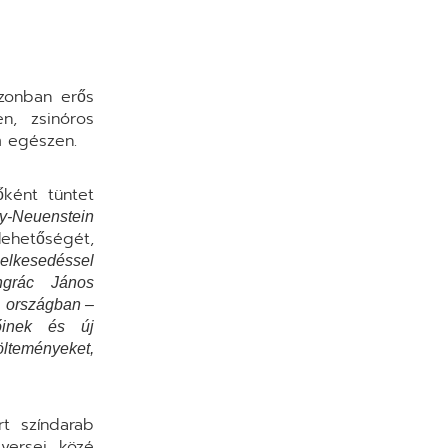
azonban erős
n, zsinóros
em egészen.
ként tüntet
y-Neuenstein
lehetőségét,
elkesedéssel
ongrác János
z országban –
őinek és új
ölteményeket,
rt színdarab
versei közé