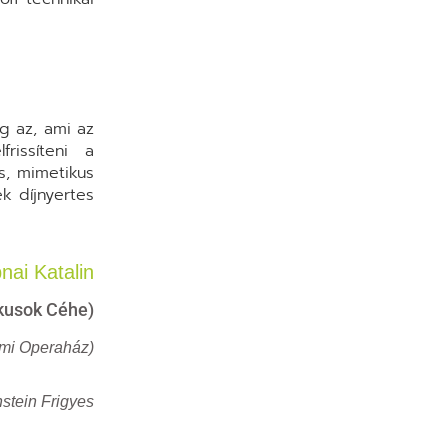
ág az, ami az
rissíteni a
s, mimetikus
k díjnyertes
nai Katalin
ikusok Céhe)
ami Operaház)
stein Frigyes