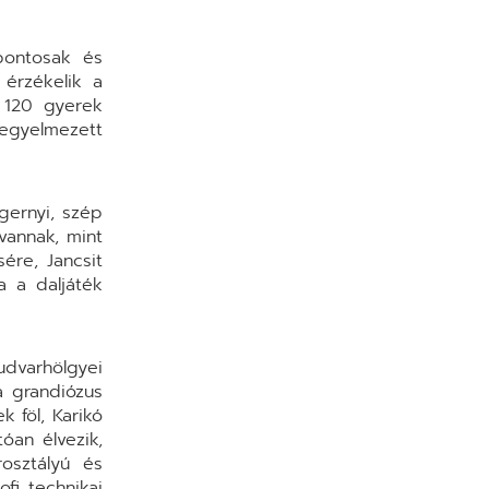
pontosak és
 érzékelik a
. 120 gyerek
fegyelmezett
gernyi, szép
vannak, mint
ére, Jancsit
a a daljáték
udvarhölgyei
a grandiózus
k föl, Karikó
óan élvezik,
osztályú és
fi technikai