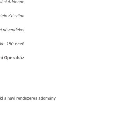
tési Adrienne
ein Krisztina
et növendékei
néző
kb. 150
ami Operaház
ki a havi rendszeres adomány