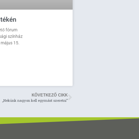
tékén
ető fórum
sági színház
 május 15.
KÖVETKEZŐ CIKK
„Nekünk nagyon kell egymást szeretni”