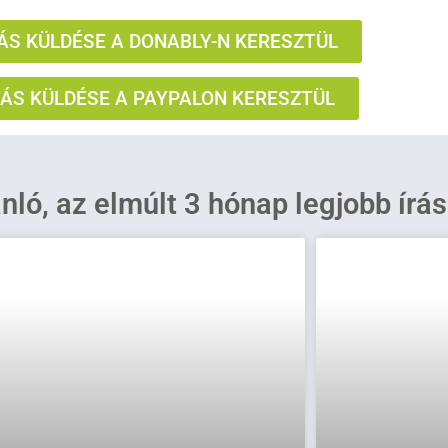
S KÜLDÉSE A DONABLY-N KERESZTÜL
S KÜLDÉSE A PAYPALON KERESZTÜL
ánló, az elmúlt 3 hónap legjobb írá