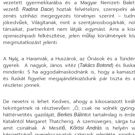
vezetett gyermekkarába és a Magyar Nemzeti Balett
vezető:
) hoztak felvételizni, szerepelni 
Radina Dace
zenés színházi megegyezés törvényei szerint – tudn
jókedvűek, Világítanak, mint a szentjánosbogárkák, n
társaikat, partnerként nem látják egymást. Arra a k
operaszínpadi felkészítése, jelen műfaji körülmények k
megmutatkozást jelenti.
A Nyáj, a Haramiák, a Huszárok, az Óriások és a Tündér
gyerek. A nagyok, János vitéz (
) és Iluska
Takács Botond
mindenki. S ha aggodalmaskodnánk is, hogy a kamaszto
és Iluskát figyelve megajándékozódunk pár tiszta és e
részletei jönnek.
De nevetni is lehet. Kedves, ahogy a kikosarazott királ
tekintgetnek rá résztvevően. „Ó, csak ne volnék gyönge
háttérvetítés gazdáját,
ot tartalmilag is érd
Berkes Bálint
Katalintól Margaret Thatcherig. A szemüveges, sárga tu
amit csinálnak. A Mesélő,
is helyén va
Kőrösi András
képzettségű gyerekcsapatok színpadi jelenléte azonban