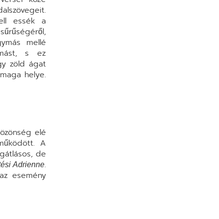
alszövegeit.
kell essék a
rűségéről,
gymás mellé
ymást, s ez
egy zöld ágat
 maga helye.
közönség elé
működött. A
 gátlásos, de
.
tési Adrienne
k az esemény