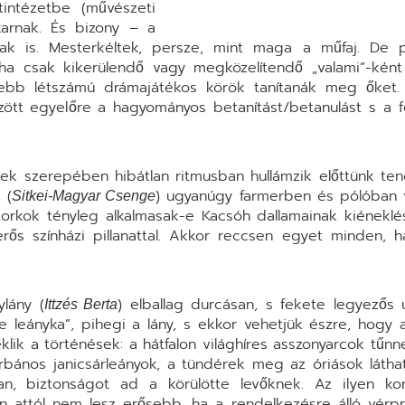
intézetbe (művészeti
akarnak. És bizony – a
ak is. Mesterkéltek, persze, mint maga a műfaj. De 
oha csak kikerülendő vagy megközelítendő „valami”-ként
isebb létszámú drámajátékos körök tanítanák meg őket
özött egyelőre a hagyományos betanítást/betanulást s a 
ek szerepében hibátlan ritmusban hullámzik előttünk ten
 (
) ugyanúgy farmerben és pólóban 
Sitkei-Magyar Csenge
rkok tényleg alkalmasak-e Kacsóh dallamainak kiéneklés
rős színházi pillanattal. Akkor reccsen egyet minden, h
ylány (
) elballag durcásan, s fekete legyezős 
Ittzés Berta
 leányka”, pihegi a lány, s ekkor vehetjük észre, hogy 
eklik a történések: a hátfalon világhíres asszonyarcok tűnne
rbános janicsárleányok, a tündérek meg az óriások láthat
n, biztonságot ad a körülötte levőknek. Az ilyen kor
 attól nem lesz erősebb, ha a rendelkezésre álló vérpro