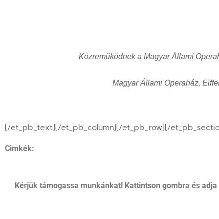
Közreműködnek a Magyar Állami Operahá
Magyar Állami Operaház, Eiffe
[/et_pb_text][/et_pb_column][/et_pb_row][/et_pb_sectio
Cimkék:
Kérjük támogassa munkánkat! Kattintson gombra és adja