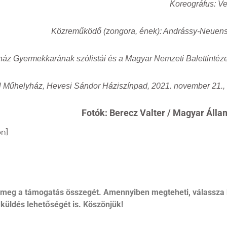
Koreográfus: Ve
Közreműködő (zongora, ének): Andrássy-Neuenst
z Gyermekkarának szólistái és a Magyar Nemzeti Balettintéz
l Műhelyház, Hevesi Sándor Háziszínpad, 2021. november 21., 
Fotók: Berecz Valter / Magyar Áll
n]
 meg a támogatás összegét. Amennyiben megteheti, válassza 
küldés lehetőségét is. Köszönjük!