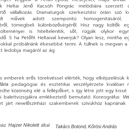
tik Heltai Jenő Kacsóh Pongrác melódiáira szerzett d
értő vállalkozás. Dramaturgok szerkesztési óráin szó 
nált művek adott szempontú homogenitásáról, sű
éről, tömegbeli különbözőségéről. Hisz nagy költők e
költeményei is hiteltelenítik, sőt, rúgják olykor eg
ndő. S ha Petőfit Heltaival keverjük? Olyan lesz, mintha 
agokkal próbálnánk ékesebbé tenni. A tüllnek is megvan a
Itt ledobja magáról az ág.
 emberek erős törekvéssel elérték, hogy elképzelésük 
pedagógiai és esztétikai veszélyérzete kiválóan 
ária
dte közönség elé a fellépőket, s így létre jött egy kissé
ani balettvizsgákra emlékeztető bemutató. Koreográfus:
Ve
det járt nevelőszínházi szakemberek szívükhöz kapnána
aház
által
Hajzer Nikolett
Takács Botond, Kőrösi András