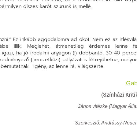
milyen díszes karót szúrunk is mellé.
apozni.” Ez inkább aggodalomra ad okot. Nem ez az ízlésvil
e illik. Meglehet, átmenetileg érdemes lenne felf
igazi, ha jó irodalmi anyagon (!) dobbantó, 30-40 perce
edményező (nemzetközi) pályázat is létrejöhetne, melyne
emutatnák. Igény, az lenne rá, világszerte.
Gab
(Színházi Krit
János vitézke (Magyar Áll
Szerkesztő: Andrássy-Neuen