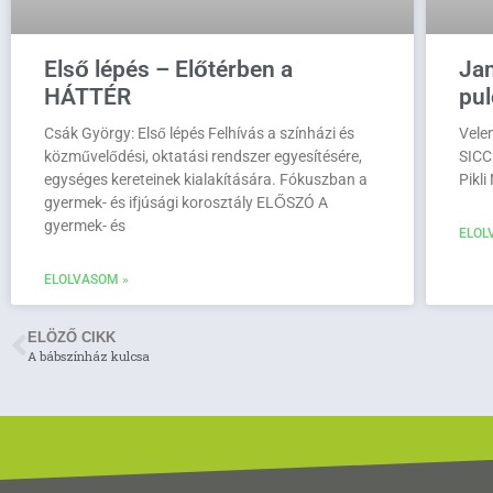
Első lépés – Előtérben a
Jan
HÁTTÉR
pul
Csák György: Első lépés Felhívás a színházi és
Vele
közművelődési, oktatási rendszer egyesítésére,
SICC
egységes kereteinek kialakítására. Fókuszban a
Pikli
gyermek- és ifjúsági korosztály ELŐSZÓ A
gyermek- és
ELOL
ELOLVASOM »
ELÖZŐ CIKK
A bábszínház kulcsa