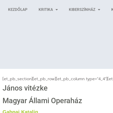
KEZDŐLAP
KRITIKA
KIBERSZÍNHÁZ
[et_pb_section][et_pb_row][et_pb_column type=”4_4″][e
János vitézke
Magyar Állami Operaház
Gabnai Katalin