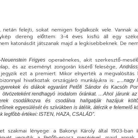
 netán felejti, sokat nemigen foglalkozik vele. Vannak 
ykép dereng előttem: 3-4 éves kisfiú áll egy széke
hanem katonásdit játszanak majd a legkisebbeknek. De n
operaénekes, akit szerkesztő-mesélő
-Neuenstein Frigyes
ínlap, és az eseményt zongorán kísérő felesége,
Andráss
jegyzik ezt a premiert. Mikor elnyerték a megvalósítás 
izonnyal hivatkoztak országjáró munkájukra is:
„…nagy l
 gyerekek és diákok egyaránt Petőfi Sándor és Kacsóh P
k ötvözeteként rendhagyó irodalom óránkat. …Ahol járunk a
rek csodálkozva és csodálva hallgatják hazájuk költ
őinek egyesülését és szívükben is átélik, átérzik e felemelő k
k legfőbb értékei: ISTEN, HAZA, CSALÁD”.
t szakmai lényege: a Bakonyi Károly által 1903-ban í
ényét vegyítik a Petőfi-eposz meséjével, majd annak 