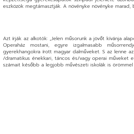
eszközök megtámasztják. A növényke növényke marad, bár
Azt írják az alkotók: „Jelen műsorunk a jövőt kívánja al
Operaház mostani, egyre izgalmasabb műsorrendjéb
gyerekhangokra írott magyar dalműveket. S az lenne az 
/dramatikus énekkari, táncos és/vagy operai műveket er
számait később a legjobb művészeti iskolák is örömmel b