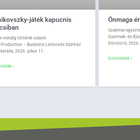
ikovszky-játék kapucnis
Önmaga ér
csiban
Szakmai egyezt
Gyermek- és ifjú
m mindig történik valami
Eötvös10, 2026.
 Production – Budaörsi Latinovits Színház
 Natália, 2026. július 11.
ELOLVASOM »
VASOM »