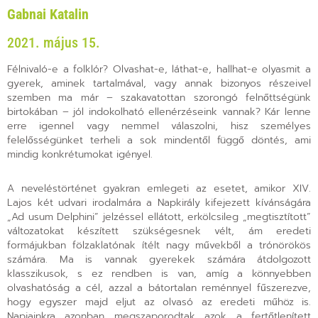
Gabnai Katalin
2021. május 15.
Félnivaló-e a folklór? Olvashat-e, láthat-e, hallhat-e olyasmit a
gyerek, aminek tartalmával, vagy annak bizonyos részeivel
szemben ma már – szakavatottan szorongó felnőttségünk
birtokában – jól indokolható ellenérzéseink vannak? Kár lenne
erre igennel vagy nemmel válaszolni, hisz személyes
felelősségünket terheli a sok mindentől függő döntés, ami
mindig konkrétumokat igényel.
A neveléstörténet gyakran emlegeti az esetet, amikor XIV.
Lajos két udvari irodalmára a Napkirály kifejezett kívánságára
„Ad usum Delphini” jelzéssel ellátott, erkölcsileg „megtisztított”
változatokat készített szükségesnek vélt, ám eredeti
formájukban fölzaklatónak ítélt nagy művekből a trónörökös
számára. Ma is vannak gyerekek számára átdolgozott
klasszikusok, s ez rendben is van, amíg a könnyebben
olvashatóság a cél, azzal a bátortalan reménnyel fűszerezve,
hogy egyszer majd eljut az olvasó az eredeti műhöz is.
Napjainkra azonban megszaporodtak azok a fertőtlenített