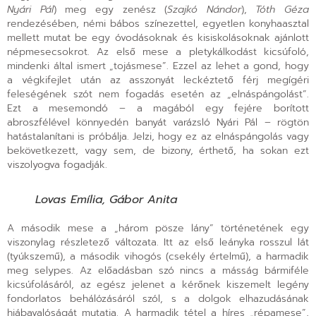
Nyári Pál
) meg egy zenész (
Szajkó Nándor
),
Tóth Géza
rendezésében, némi bábos színezettel, egyetlen konyhaasztal
mellett mutat be egy óvodásoknak és kisiskolásoknak ajánlott
népmesecsokrot. Az első mese a pletykálkodást kicsúfoló,
mindenki által ismert „tojásmese”. Ezzel az lehet a gond, hogy
a végkifejlet után az asszonyát leckéztető férj megígéri
feleségének szót nem fogadás esetén az „elnáspángolást”.
Ezt a mesemondó – a magából egy fejére borított
abroszfélével könnyedén banyát varázsló Nyári Pál – rögtön
hatástalanítani is próbálja. Jelzi, hogy ez az elnáspángolás vagy
bekövetkezett, vagy sem, de bizony, érthető, ha sokan ezt
viszolyogva fogadják.
Lovas Emília, Gábor Anita
A második mese a „három pösze lány” történetének egy
viszonylag részletező változata. Itt az első leányka rosszul lát
(tyúkszemű), a második vihogós (csekély értelmű), a harmadik
meg selypes. Az előadásban szó nincs a másság bármiféle
kicsúfolásáról, az egész jelenet a kérőnek kiszemelt legény
fondorlatos behálózásáról szól, s a dolgok elhazudásának
hiábavalóságát mutatja. A harmadik tétel a híres „répamese”,