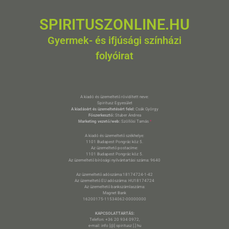
SPIRITUSZONLINE.HU
Gyermek- és ifjúsági színházi
folyóirat
A kiadó és üzemeltető rövidített neve:
Spiritusz Egyesület
A kiadásért és üzemeltetésért felel:
Csák György
Főszerkesztő:
Stuber Andrea
Marketing vezető/web:
Szöllősi Tamás
*
A kiadó és üzemeltető székhelye:
1101 Budapest Pongrác köz 5.
Az üzemeltető postacíme:
1101 Budapest Pongrác köz 5.
Az üzemeltető bírósági nyilvántartási száma: 9640
Az üzemeltető adószáma:18174724-1-42
Az üzemeltető EU adószáma: HU18174724
Az üzemeltető bankszámlaszáma:
Magnet Bank
16200175-11534062-00000000
KAPCSOLATTARTÁS:
Telefon: +36 20 934 0972,
e-mail: info [@] spiritusz [.] hu