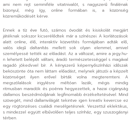
ami nem rejt semmiféle vitatnivalót, s nagyszerű finálénak
bizonyul, még így, online formában is, a közönség
közreműködését kérve.
Ennek a tíz éve futó, számos óvodát és kisiskolát megjárt
játéknak sokszor kicserélődtek már a színészei. A korlátozások
alatt online, élő, interaktív közvetítés formájában adták elő,
valós idejű daltanítás mellett sok olyan elemmel, amivel
személyessé tették az előadást. Az a változat, amire a jegy.hu-
n lehetett belépőt váltani, áradó természetességgel s magával
ragadó jókedvvel bír. A kényszerű képernyőszínházi időszak
beköszönte óta nem láttam előadást, melynek játszói a képzelt
közönséget ilyen erővel bírták volna megteremteni. A
megszólalások irigylésre méltóan lazák, mégis mindig
ritmusban maradók és poénra hegyezettek, a hazai cigányság
dallamos beszédmódjának legfinomabb érzékeltetésével. Mind
szövegét, mind dallamvilágát tekintve igen kreatív kevercse ez
egy rögtönzéses családi mesélgetésnek. Veszettül eklektikus,
s mindezzel együtt elbűvölően teljes színház, egy szuszogásnyi
térben.