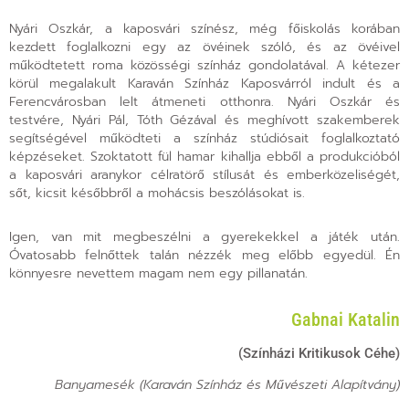
Nyári Oszkár, a kaposvári színész, még főiskolás korában
kezdett foglalkozni egy az övéinek szóló, és az övéivel
működtetett roma közösségi színház gondolatával. A kétezer
körül megalakult Karaván Színház Kaposvárról indult és a
Ferencvárosban lelt átmeneti otthonra. Nyári Oszkár és
testvére, Nyári Pál, Tóth Gézával és meghívott szakemberek
segítségével működteti a színház stúdiósait foglalkoztató
képzéseket. Szoktatott fül hamar kihallja ebből a produkcióból
a kaposvári aranykor célratörő stílusát és emberközeliségét,
sőt, kicsit későbbről a mohácsis beszólásokat is.
Igen, van mit megbeszélni a gyerekekkel a játék után.
Óvatosabb felnőttek talán nézzék meg előbb egyedül. Én
könnyesre nevettem magam nem egy pillanatán.
Gabnai Katalin
(Színházi Kritikusok Céhe)
Banyamesék (Karaván Színház és Művészeti Alapítvány)