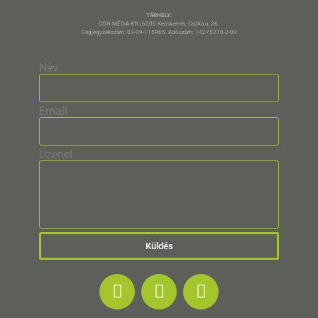
TÁRHELY:
CON MÉDIA Kft (6000 Kecskemét, Csóka u. 26.
Cégjegyzékszám: 03-09-115965. Adószám: 14275270-2-03
Név
Email
Üzenet
Küldés