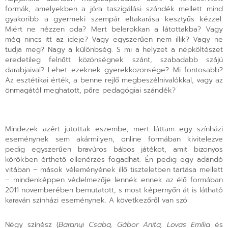
formák, amelyekben a jóra taszigálási szándék mellett mind
gyakoribb a gyermeki szempár eltakarása kesztyűs kézzel.
Miért ne nézzen oda? Mert belerokkan a látottakba? Vagy
még nincs itt az ideje? Vagy egyszerűen nem illik? Vagy ne
tudja meg? Nagy a különbség. S mi a helyzet a népköltészet
eredetileg felnőtt közönségnek szánt, szabadabb szájú
darabjaival? Lehet ezeknek gyerekközönsége? Mi fontosabb?
Az esztétikai érték, a benne rejlő megbeszélnivalókkal, vagy az
önmagától meghatott, pőre pedagógiai szándék?
Mindezek azért jutottak eszembe, mert láttam egy színházi
eseménynek sem akármilyen, online formában kivitelezve
pedig egyszerűen bravúros bábos játékot, amit bizonyos
körökben érthető ellenérzés fogadhat. Én pedig egy adandó
vitában – mások véleményének illő tiszteletben tartása mellett
– mindenképpen védelmezője lennék ennek az élő formában
2011 novemberében bemutatott, s most képernyőn át is látható
karaván színházi eseménynek. A következőről van szó:
Négy színész (
Baranyi Csaba, Gábor Anita, Lovas Emília
és