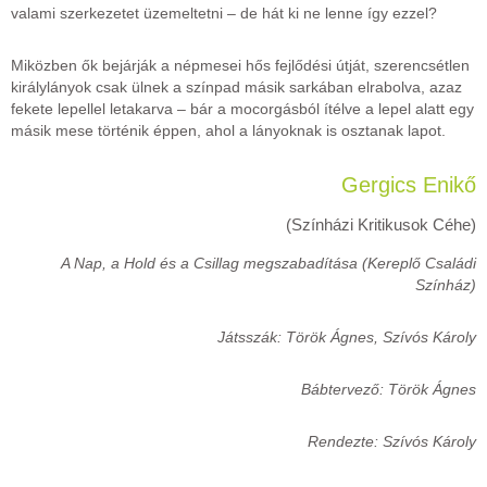
valami szerkezetet üzemeltetni – de hát ki ne lenne így ezzel?
Miközben ők bejárják a népmesei hős fejlődési útját, szerencsétlen
királylányok csak ülnek a színpad másik sarkában elrabolva, azaz
fekete lepellel letakarva – bár a mocorgásból ítélve a lepel alatt egy
másik mese történik éppen, ahol a lányoknak is osztanak lapot.
Gergics Enikő
(Színházi Kritikusok Céhe)
A Nap, a Hold és a Csillag megszabadítása (Kereplő Családi
Színház)
Játsszák: Török Ágnes, Szívós Károly
Bábtervező: Török Ágnes
Rendezte: Szívós Károly