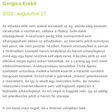
Gergics Enikő
2022. augusztus 27.
Az előadás előtt nem sokkal leszakadt az ég, eleinte elég kevesen
várakoztak a nézőtéren, vállalva a Halász Judit-dalok
túladagolását. A nézőszám pedig több szempontból sem
elhanyagolható ebben az előadásban, az interaktív jelzőt komolyan
kell venni, ide nem pusztán nézőket, hanem résztvevőket is várnak:
a történetben szereplő három királylányt és három juhászlegényt
mind egy-egy fiatal nézőnek kell eljátszania. A kezdés előtt az eső
ellenére mégis egész sokan befutottak, de a casting így sem ment
zökkenőmentesen. A kétszemélyes társulatból
Török Ágnes
szelídebb unszolása mellett a felnőtt kísérők a hátsóbb sorokból
hangosan biztatták, forszírozták a gyerekek „önként” jelentkezését
a részvételre, de így is akadt egy önérzetes kisfiú, aki minden
rábeszélési kísérlet ellenére sem volt hajlandó eljátszani a
legkisebb juhászlegényt, és ezt végül is hagyták neki, így az addigi
két jelentkezőre jutott a három fiú szerepe.
A cím kissé mást sugall, de a történet valójában faék