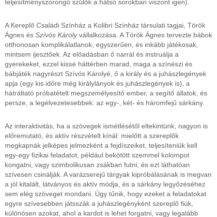
teljesítményszorongó szülők a hátsó sorokban viszont igen).
A Kereplő Családi Színház a Kolibri Színház társulati tagjai, Török
Ágnes és
Szívós Károly
vállalkozása. A Török Ágnes tervezte bábok
otthonosan komplikálatlanok, egyszerűen, és inkább játékosak,
mintsem ijesztőek. Az előadásban ő narrál és instruálja a
gyerekeket, ezzel kissé háttérben marad, maga a színészi és
bábjáték nagyrészt Szívós Károlyé, ő a király és a juhászlegények
apja (egy kis időre még királylányok és juhászlegények is), a
hátráltató próbatételt megszemélyesítő ember, a segítő állatok, és
persze, a legélvezetesebbek: az egy-, két- és háromfejű sárkány.
Az interaktivitás, ha a szövegek ismétlésétől eltekintünk, nagyon is
előremutató, és aktív részvételt kínál: mielőtt a szereplők
megkapnák jelképes jelmezként a fejdíszeiket, teljesíteniük kell
egy-egy fizikai feladatot, például bekötött szemmel kolompot
kongatni, vagy szimbolikusan zsákban futni, és ezt láthatóan
szívesen csinálják. A varázserejű tárgyak kipróbálásának is megvan
a jól kitalált, látványos és aktív módja, és a sárkány legyőzéséhez
sem elég szöveget mondani. Úgy tűnik, hogy ezeket a feladatokat
egyre szívesebben játsszák a juhászlegényként szereplő fiúk,
különösen azokat, ahol a kardot is lehet forgatni, vagy legalább