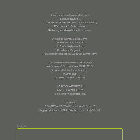
A kiadó és üzemeltető rövidített neve:
Spiritusz Egyesület
A kiadásért és üzemeltetésért felel:
Csák György
Főszerkesztő:
Stuber Andrea
Marketing vezető/web:
Szöllősi Tamás
*
A kiadó és üzemeltető székhelye:
1101 Budapest Pongrác köz 5.
Az üzemeltető postacíme:
1101 Budapest Pongrác köz 5.
Az üzemeltető bírósági nyilvántartási száma: 9640
Az üzemeltető adószáma:18174724-1-42
Az üzemeltető EU adószáma: HU18174724
Az üzemeltető bankszámlaszáma:
Magnet Bank
16200175-11534062-00000000
KAPCSOLATTARTÁS:
Telefon: +36 20 934 0972,
e-mail: info [@] spiritusz [.] hu
TÁRHELY:
CON MÉDIA Kft (6000 Kecskemét, Csóka u. 26.
Cégjegyzékszám: 03-09-115965. Adószám: 14275270-2-03
Név