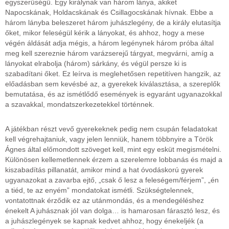
egyszerűségű. Egy királynak van három lánya, akiket
Napocskának, Holdacskának és Csillagocskának hívnak. Ebbe a
három lányba beleszeret három juhászlegény, de a király elutasítja
őket, mikor feleségül kérik a lányokat, és ahhoz, hogy a mese
végén áldását adja mégis, a három legénynek három próba által
meg kell szereznie három varázserejű tárgyat, megvárni, amíg a
lányokat elrabolja (három) sárkány, és végül persze ki is
szabadítani őket. Ez leírva is meglehetősen repetitíven hangzik, az
előadásban sem kevésbé az, a gyerekek kiválasztása, a szereplők
bemutatása, és az ismétlődő események is egyaránt ugyanazokkal
a szavakkal, mondatszerkezetekkel történnek.
A játékban részt vevő gyerekeknek pedig nem csupán feladatokat
kell végrehajtaniuk, vagy jelen lenniük, hanem többnyire a Török
Ágnes által előmondott szöveget kell, mint egy esküt megismételni.
Különösen kellemetlennek érzem a szerelemre lobbanás és majd a
kiszabadítás pillanatát, amikor mind a hat óvodáskorú gyerek
ugyanazokat a zavarba ejtő, „csak ő lesz a feleségem/férjem”, „én
a tiéd, te az enyém” mondatokat ismétli. Szükségtelennek,
vontatottnak érződik ez az utánmondás, és a mendegéléshez
énekelt A juhásznak jól van dolga… is hamarosan fárasztó lesz, és
a juhászlegények se kapnak kedvet ahhoz, hogy énekeljék (a