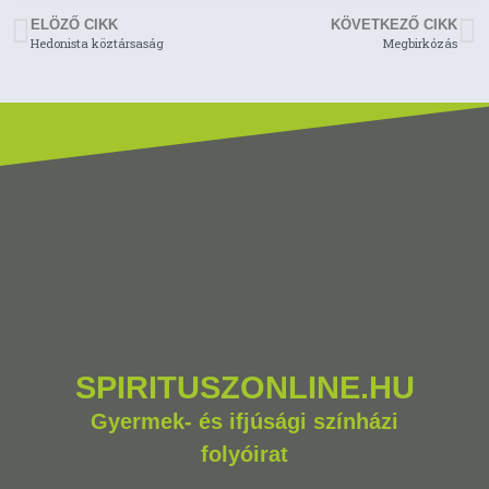
ELÖZŐ CIKK
KÖVETKEZŐ CIKK
Hedonista köztársaság
Megbirkózás
SPIRITUSZONLINE.HU
Gyermek- és ifjúsági színházi
folyóirat