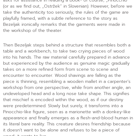
asks for assistance in reading a book- of course, „Pinocchio”
(or as we find out, „Ostržek” in Slovenian). However, before we
take the authenticity too seriously, the rules of the game are
playfully framed, with a subtle reference to the story as
Bezeljak ironically remarks that the garments were made in
the workshop of the theater.
Then Bezeljak steps behind a structure that resembles both a
table and a workbench, to take two crying pieces of wood
into his hands. The raw material carefully prepared in advance
but experienced by the audience as genuine magic gradually
takes on a more refined form from scene to scene and
encounter to encounter. Wood shavings are falling as the
piece is thinning, resembling a wooden mallet in a carpenter’s
workshop from one perspective, while from another angle, an
undeveloped head and a long nose take shape. This signifies
that mischief is encoded within the wood, as if our destiny
were predetermined. Slowly but surely, it transforms into a
Pinocchio-like figure, seen as a marionette with a donkey-like
appearance and finally emerges as a flesh-and-blood human in
its literal bare reality. This creature desires friendship because
it doesn’t want to be alone and refuses to be a piece of