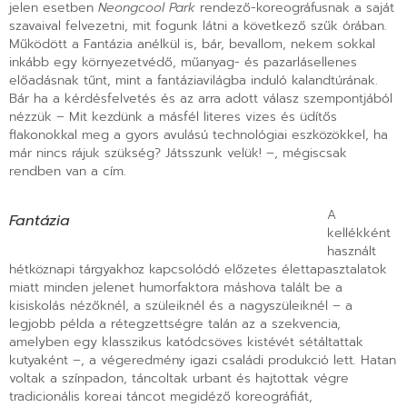
jelen esetben
Neongcool Park
rendező-koreográfusnak a saját
szavaival felvezetni, mit fogunk látni a következő szűk órában.
Működött a Fantázia anélkül is, bár, bevallom, nekem sokkal
inkább egy környezetvédő, műanyag- és pazarlásellenes
előadásnak tűnt, mint a fantáziavilágba induló kalandtúrának.
Bár ha a kérdésfelvetés és az arra adott válasz szempontjából
nézzük – Mit kezdünk a másfél literes vizes és üdítős
flakonokkal meg a gyors avulású technológiai eszközökkel, ha
már nincs rájuk szükség? Játsszunk velük! –, mégiscsak
rendben van a cím.
A
Fantázia
kellékként
használt
hétköznapi tárgyakhoz kapcsolódó előzetes élettapasztalatok
miatt minden jelenet humorfaktora máshova talált be a
kisiskolás nézőknél, a szüleiknél és a nagyszüleiknél – a
legjobb példa a rétegzettségre talán az a szekvencia,
amelyben egy klasszikus katódcsöves kistévét sétáltattak
kutyaként –, a végeredmény igazi családi produkció lett. Hatan
voltak a színpadon, táncoltak urbant és hajtottak végre
tradicionális koreai táncot megidéző koreográfiát,