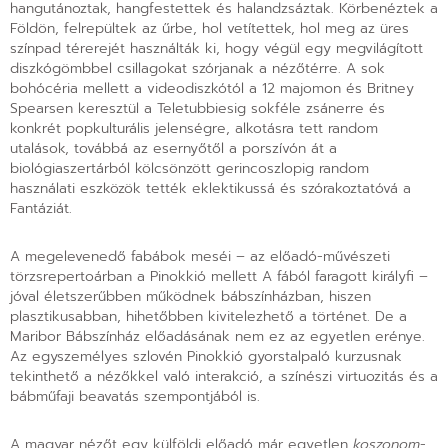
hangutánoztak, hangfestettek és halandzsáztak. Körbenéztek a
Földön, felrepültek az űrbe, hol vetítettek, hol meg az üres
színpad térerejét használták ki, hogy végül egy megvilágított
diszkógömbbel csillagokat szórjanak a nézőtérre. A sok
bohócéria mellett a videodiszkótól a 12 majomon és Britney
Spearsen keresztül a Teletubbiesig sokféle zsánerre és
konkrét popkulturális jelenségre, alkotásra tett random
utalások, továbbá az esernyőtől a porszívón át a
biológiaszertárból kölcsönzött gerincoszlopig random
használati eszközök tették eklektikussá és szórakoztatóvá a
Fantáziát.
A megelevenedő fabábok meséi – az előadó-művészeti
törzsrepertoárban a Pinokkió mellett A fából faragott királyfi –
jóval életszerűbben működnek bábszínházban, hiszen
plasztikusabban, hihetőbben kivitelezhető a történet. De a
Maribor Bábszínház előadásának nem ez az egyetlen erénye.
Az egyszemélyes szlovén Pinokkió gyorstalpaló kurzusnak
tekinthető a nézőkkel való interakció, a színészi virtuozitás és a
bábműfaji beavatás szempontjából is.
A magyar nézőt egy külföldi előadó már egyetlen
koszonom
-