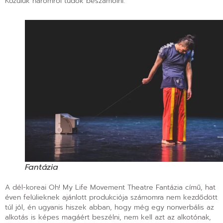
Közülük háromról tudok beszámolni.
Fantázia
A dél-koreai Oh! My Life Movement Theatre Fantázia című, hat
éven felülieknek ajánlott produkciója számomra nem kezdődött
túl jól, én ugyanis hiszek abban, hogy még egy nonverbális az
alkotás is képes magáért beszélni, nem kell azt az alkotónak,