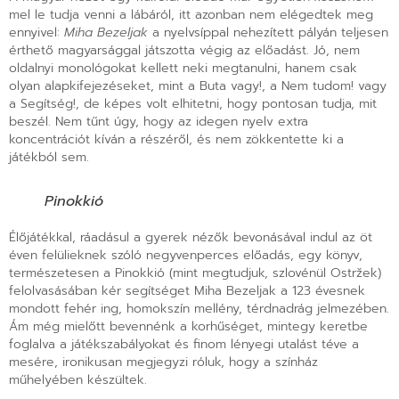
mel le tudja venni a lábáról, itt azonban nem elégedtek meg
ennyivel:
Miha Bezeljak
a nyelvsíppal nehezített pályán teljesen
érthető magyarsággal játszotta végig az előadást. Jó, nem
oldalnyi monológokat kellett neki megtanulni, hanem csak
olyan alapkifejezéseket, mint a Buta vagy!, a Nem tudom! vagy
a Segítség!, de képes volt elhitetni, hogy pontosan tudja, mit
beszél. Nem tűnt úgy, hogy az idegen nyelv extra
koncentrációt kíván a részéről, és nem zökkentette ki a
játékból sem.
Pinokkió
Élőjátékkal, ráadásul a gyerek nézők bevonásával indul az öt
éven felülieknek szóló negyvenperces előadás, egy könyv,
természetesen a Pinokkió (mint megtudjuk, szlovénül Ostržek)
felolvasásában kér segítséget Miha Bezeljak a 123 évesnek
mondott fehér ing, homokszín mellény, térdnadrág jelmezében.
Ám még mielőtt bevennénk a korhűséget, mintegy keretbe
foglalva a játékszabályokat és finom lényegi utalást téve a
mesére, ironikusan megjegyzi róluk, hogy a színház
műhelyében készültek.