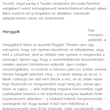
Tücsök, végül pedig a Tündér kérdésére (Kicsoda Pinokkió
valójában?) adott kétségbeesett beletörődéssel lebegő válasz
(Nem tudom!) ad új árnyalatot az általában cukiskodó
adaptációként színre vitt történetnek.
Egy
Hangyák
interaktív
játékból, a
Hangyákból ítélve az ausztrál Polyglot Theatre nem úgy
soknyelvű, hogy sok nyelven beszélnek az előadásban, vagy
mint a szlovének, ahol az előadó más nyelven is megtanulta a
szöveget, hanem úgy, hogy a nonverbalitásnak köszönhetően
minden nyelven tökéletesen működik. Igen röviden
összefoglalható, mi történik a méretes placcon. Ember méretű
fekete hangyák jelennek meg – a maszk takarja az arcot, a
lábak csattogó ízei alól nem látszik a kéz, és az oldalt rejtve
lógó bluetooth-os hangszóróból zizgő hang jön, szóval igen
bizarr az egész –, akik kizárólag magukra koncentrálva, saját
szabályaikat követve a tér különböző pontjaira lepakolt fehér
kispárnaszerű valamiket – a leírásból kiderül: kenyérmorzsák –
szedegetik fel, hogy azokat A-ból nem feltétlenül a
legegyenesebb úton B-be juttassák, majd visszavigyék oda,