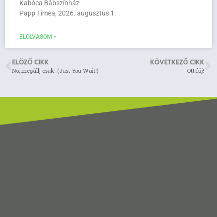
Kabóca Bábszínház
Papp Tímea, 2026. augusztus 1.
ELOLVASOM »
ELÖZŐ CIKK
KÖVETKEZŐ CIKK
No, megállj csak! (Just You Wait!)
Ott fúj!