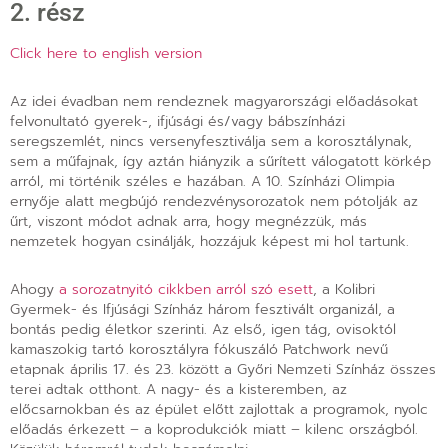
2. rész
Click here to english version
Az idei évadban nem rendeznek magyarországi előadásokat
felvonultató gyerek-, ifjúsági és/vagy bábszínházi
seregszemlét, nincs versenyfesztiválja sem a korosztálynak,
sem a műfajnak, így aztán hiányzik a sűrített válogatott körkép
arról, mi történik széles e hazában. A 10. Színházi Olimpia
ernyője alatt megbújó rendezvénysorozatok nem pótolják az
űrt, viszont módot adnak arra, hogy megnézzük, más
nemzetek hogyan csinálják, hozzájuk képest mi hol tartunk.
Ahogy
a sorozatnyitó cikkben arról szó esett
, a Kolibri
Gyermek- és Ifjúsági Színház három fesztivált organizál, a
bontás pedig életkor szerinti. Az első, igen tág, ovisoktól
kamaszokig tartó korosztályra fókuszáló Patchwork nevű
etapnak április 17. és 23. között a Győri Nemzeti Színház összes
terei adtak otthont. A nagy- és a kisteremben, az
előcsarnokban és az épület előtt zajlottak a programok, nyolc
előadás érkezett – a koprodukciók miatt – kilenc országból.