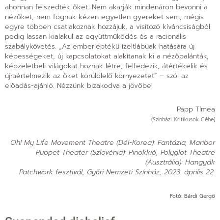
ahonnan felszedték őket. Nem akarják mindenáron bevonni a
nézőket, nem fognak kézen egyetlen gyereket sem, mégis
egyre többen csatlakoznak hozzájuk, a visítozó kíváncsiságból
pedig lassan kialakul az együttműködés és a racionális
szabálykövetés. „Az emberléptékű ízeltlábúak hatására új
képességeket, új kapcsolatokat alakítanak ki a nézőpalánták,
képzeletbeli világokat hoznak létre, felfedezik, átértékelik és
újraértelmezik az őket körülölelő környezetet” – szól az
előadás-ajánló. Nézzünk bizakodva a jövőbe!
Papp Tímea
(Színházi Kritikusok Céhe)
Oh! My Life Movement Theatre (Dél-Korea): Fantázia, Maribor
Puppet Theater (Szlovénia): Pinokkió, Polyglot Theatre
(Ausztrália): Hangyák
Patchwork fesztivál, Győri Nemzeti Színház, 2023. április 22.
Fotó: Bárdi Gergő