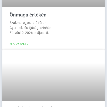
Önmaga értékén
Szakmai egyeztető fórum
Gyermek- és ifjúsági színház
Eötvös10, 2026. május 15.
ELOLVASOM »