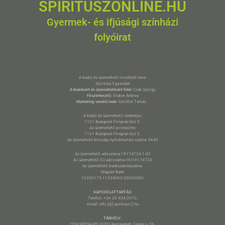
SPIRITUSZONLINE.HU
Gyermek- és ifjúsági színházi
folyóirat
A kiadó és üzemeltető rövidített neve:
Spiritusz Egyesület
A kiadásért és üzemeltetésért felel:
Csák György
Főszerkesztő:
Stuber Andrea
Marketing vezető/web:
Szöllősi Tamás
*
A kiadó és üzemeltető székhelye:
1101 Budapest Pongrác köz 5.
Az üzemeltető postacíme:
1101 Budapest Pongrác köz 5.
Az üzemeltető bírósági nyilvántartási száma: 9640
Az üzemeltető adószáma:18174724-1-42
Az üzemeltető EU adószáma: HU18174724
Az üzemeltető bankszámlaszáma:
Magnet Bank
16200175-11534062-00000000
KAPCSOLATTARTÁS:
Telefon: +36 20 934 0972,
e-mail: info [@] spiritusz [.] hu
TÁRHELY:
CON MÉDIA Kft (6000 Kecskemét, Csóka u. 26.