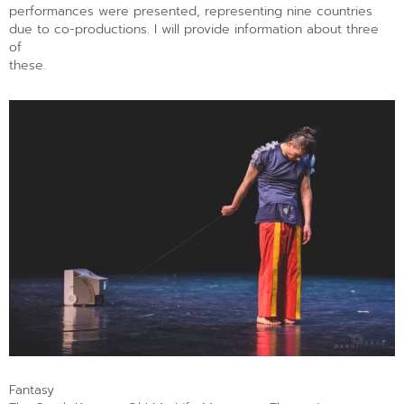
performances were presented, representing nine countries
due to co-productions. I will provide information about three
of
these.
Fantasy