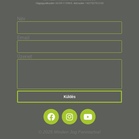
Cégjegyzékszám: 03-09-115965. Adószám: 14275270-2-03
Név
Email
Üzenet
Küldés
© 2025 Minden Jog Fenntartva!