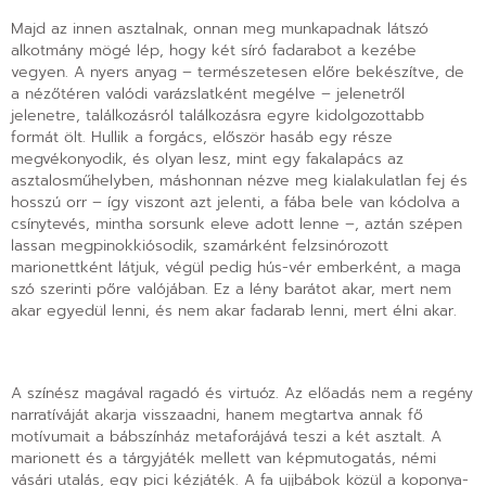
Majd az innen asztalnak, onnan meg munkapadnak látszó
alkotmány mögé lép, hogy két síró fadarabot a kezébe
vegyen. A nyers anyag – természetesen előre bekészítve, de
a nézőtéren valódi varázslatként megélve – jelenetről
jelenetre, találkozásról találkozásra egyre kidolgozottabb
formát ölt. Hullik a forgács, először hasáb egy része
megvékonyodik, és olyan lesz, mint egy fakalapács az
asztalosműhelyben, máshonnan nézve meg kialakulatlan fej és
hosszú orr – így viszont azt jelenti, a fába bele van kódolva a
csínytevés, mintha sorsunk eleve adott lenne –, aztán szépen
lassan megpinokkiósodik, szamárként felzsinórozott
marionettként látjuk, végül pedig hús-vér emberként, a maga
szó szerinti pőre valójában. Ez a lény barátot akar, mert nem
akar egyedül lenni, és nem akar fadarab lenni, mert élni akar.
A színész magával ragadó és virtuóz. Az előadás nem a regény
narratíváját akarja visszaadni, hanem megtartva annak fő
motívumait a bábszínház metaforájává teszi a két asztalt. A
marionett és a tárgyjáték mellett van képmutogatás, némi
vásári utalás, egy pici kézjáték. A fa ujjbábok közül a koponya-