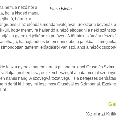
ha nem, a néző hol a
Ficza István
ka, hol a kisded maga,
sejthető, bármikor
ongruens is az előadás mondanivalójával. Sokszor a bevonás 
lküli, hogy mennyire hajlandó a néző elfogadni a neki szánt sz
áadják a gyereket jelképező pulóvert. A többiek számára részévé
ásolhatja, ha hajlandó is belemenni ebbe a játékba. Itt még ink
kimondottan tantermi előadásról van szó, ahol a nézők csoporto
y kié lesz a gyerek, hanem arra a pillanatra, ahol Gruse és Szim
ót, vállalja, amiben hisz, és szembeszegül a hatalommal szép ny
ben hamis hang. A szövegváltozat végül is a befejezés derűlátás
r nem derül ki, hogy mi lesz most Gruséval és Szimonnal. Ezekn
ból.
Ger
(Színházi Krit