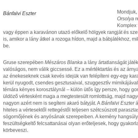
Mondjuk, 
Bánfalvi Eszter
Orsolya
r
Komplex t
vagy éppen a karavánon utazó előkelő hölgyek rangját és szemé
is, amikor a lány átkel a rozoga hídon, majd a bábjátékhoz, m
be.
Gruse szerepében
Mészáros Blanka
a lány ártatlanságát játé
valóságos, nem válik giccsessé. Ez a mértéktartás és az árnyal
az énekeseknek csak kevés idejük van felépíteni egy-egy kara
kerül nyugodt, csendes gesztusaival, szuggesztív mimikájával
témára kényes korosztálynál – külön ütős így persze, hogy gon
üldöző vértesként maga a megtestesült romlottság, majd nagy
nagyon azért nem is segíteni akaró bátyját. A
Bánfalvi Eszter
á
hiteles a vértesektől rettegéstől teljesen szétcsúszott paras
sógornőjének és anyósának szerepeiben. A kemény hangsúlyai, 
feszültségkeltő felcsattanásai olyan erőteljesek, hogy gyakor
körbeveszi.