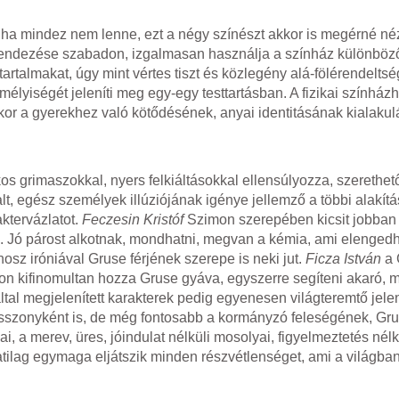
ha mindez nem lenne, ezt a négy színészt akkor is megérné né
endezése szabadon, izgalmasan használja a színház különböző
artalmakat, úgy mint vértes tiszt és közlegény alá-fölérendeltsé
lyiségét jeleníti meg egy-egy testtartásban. A fizikai színház
ikor a gyerekhez való kötődésének, anyai identitásának kialakul
kos grimaszokkal, nyers felkiáltásokkal ellensúlyozza, szerethet
t, egész személyek illúziójának igénye jellemző a többi alakítás
ktervázlatot.
Feczesin Kristóf
Szimon szerepében kicsit jobban 
. Jó párost alkotnak, mondhatni, megvan a kémia, ami elengedhe
osz iróniával Gruse férjének szerepe is neki jut.
Ficza István
a 
on kifinomultan hozza Gruse gyáva, egyszerre segíteni akaró, 
ltal megjelenített karakterek pedig egyenesen világteremtő jel
ztasszonyként is, de még fontosabb a kormányzó feleségének, Gr
a merev, üres, jóindulat nélküli mosolyai, figyelmeztetés nélk
latilag egymaga eljátszik minden részvétlenséget, ami a világba