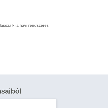
assza ki a havi rendszeres
ásaiból