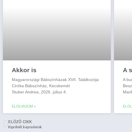
Akkor is
A s
Magyarországi Bábszínházak XVII. Találkozója
A bu
Ciróka Bábszínház, Kecskemét
Besz
Stuber Andrea, 2026. július 4.
Mari
ELOLVASOM »
ELOL
ELÖZŐ CIKK
Kipróbált kapcsolatok