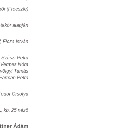
kör (Freeszfe)
étakör alapján
, Ficza István
 Szászi Petra
 Vermes Nóra
avölgyi Tamás
-Farman Petra
odor Orsolya
, kb. 25 néző
ttner Ádám