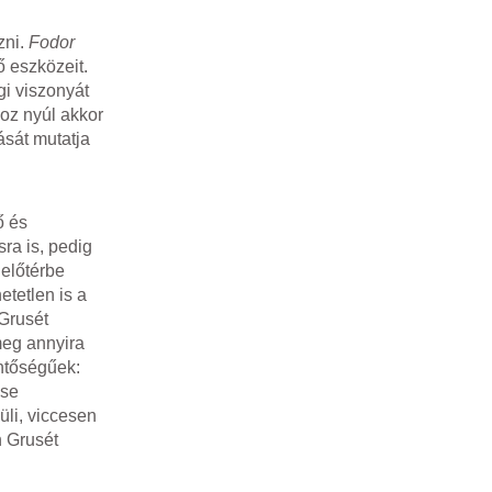
zni.
Fodor
 eszközeit.
gi viszonyát
hoz nyúl akkor
ását mutatja
ő és
ra is, pedig
előtérbe
tetlen is a
Grusét
meg annyira
entőségűek:
use
üli, viccesen
n Grusét