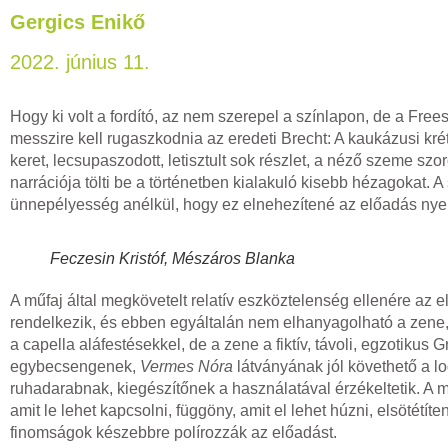
Gergics Enikő
2022. június 11.
Hogy ki volt a fordító, az nem szerepel a színlapon, de a Fr
messzire kell rugaszkodnia az eredeti Brecht: A kaukázusi kr
keret, lecsupaszodott, letisztult sok részlet, a néző szeme s
narrációja tölti be a történetben kialakuló kisebb hézagokat.
ünnepélyesség anélkül, hogy ez elnehezítené az előadás nyel
Feczesin Kristóf, Mészáros Blanka
A műfaj által megkövetelt relatív eszköztelenség ellenére az e
rendelkezik, és ebben egyáltalán nem elhanyagolható a zene,
a capella aláfestésekkel, de a zene a fiktív, távoli, egzotikus
egybecsengenek,
Vermes Nóra
látványának jól követhető a l
ruhadarabnak, kiegészítőnek a használatával érzékeltetik. A 
amit le lehet kapcsolni, függöny, amit el lehet húzni, elsötét
finomságok készebbre polírozzák az előadást.