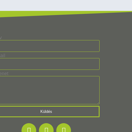
v
ail
enet
Küldés