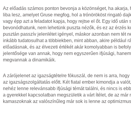
Az előadás számos ponton bevonja a közönséget, ha akarja, 
liba lesz, amelyet Gruse megfog, hol a trónörököst ringató daj
vagy épp azt a feladatot kapja, hogy rejtse el őt. Egy idő után 
bevonódhatunk, nem lehetünk puszta nézők, és ez az érzés k
pusztán passzív jelenlétet igényel, máskor azonban nem tét né
inkább tudatosulhat a többiekben, mint abban, akire például r
előadásnak, és az élvezeti értékét akár komolyabban is befoly
jelentősége van annak, hogy nem egyszerűen ifjúsági, hanem 
megvannak a dinamikáik.
A zárójelenet az igazságtételre fókuszál, de nem is arra, hog
az igazságszolgáltatás előtt. Két fiatal ember kimondja a val
nehéz lenne relevánsabb ifjúsági témát találni, és nincs is eb
a gyerekkel kapcsolatban megszületik a várt ítélet, de az má
kamaszoknak az valószínűleg már sok is lenne az optimizmus