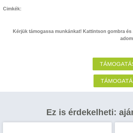
Cimkék:
Kérjük támogassa munkánkat! Kattintson gombra és a
adomá
TÁMOGATÁS
TÁMOGATÁ
Ez is érdekelheti: aj