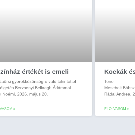
zínház értékét is emeli
Kockák é
daörsi gyerekközönségre való tekintettel
Tono
élgetés Berzsenyi Bellaagh Ádámmal
Mesebolt Bábsz
k Noémi, 2026. május 20.
Rádai Andrea, 2
VASOM »
ELOLVASOM »