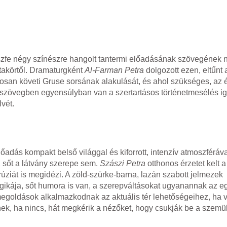
eeszfe négy színészre hangolt tantermi előadásának szövegének 
étakörtől. Dramaturgként
Al-Farman Petra
dolgozott ezen, eltűnt 
zorosan követi Gruse sorsának alakulását, és ahol szükséges, az
 A szövegben egyensúlyban van a szertartásos történetmesélés i
vét.
lőadás kompakt belső világgal és kiforrott, intenzív atmoszféráv
 sőt a látvány szerepe sem.
Szászi Petra
otthonos érzetet kelt 
 Grúziát is megidézi. A zöld-szürke-barna, lazán szabott jelmezek
ogikája, sőt humora is van, a szerepváltásokat ugyanannak az e
megoldások alkalmazkodnak az aktuális tér lehetőségeihez, ha va
ítenek, ha nincs, hát megkérik a nézőket, hogy csukják be a szemü