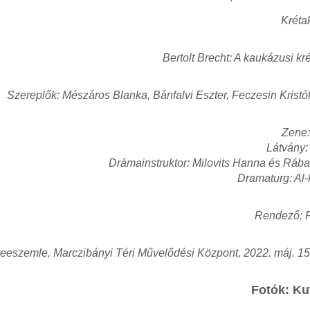
Kréta
Bertolt Brecht: A kaukázusi kr
Szereplők: Mészáros Blanka, Bánfalvi Eszter, Feczesin Kristóf
Zene:
Látvány:
Drámainstruktor: Milovits Hanna és Ráb
Dramaturg: Al
Rendező: F
reeszemle, Marczibányi Téri Művelődési Központ, 2022. máj. 15.
Fotók: Ku