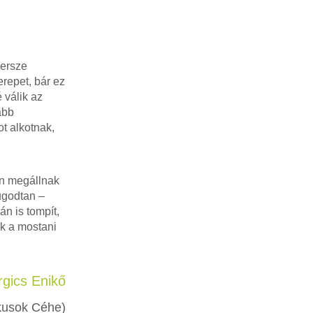
persze
erepet, bár ez
 válik az
ább
t alkotnak,
on megállnak
ugodtan –
án is tompít,
ek a mostani
gics Enikő
ikusok Céhe)