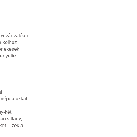
nyilvánvalóan
a kolhoz-
 énekesek
gényelte
al
a népdalokkal,
gy-két
n villany,
ket. Ezek a