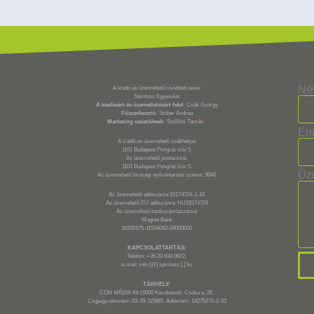
Né
A kiadó és üzemeltető rövidített neve:
Spiritusz Egyesület
A kiadásért és üzemeltetésért felel:
Csák György
Főszerkesztő:
Stuber Andrea
Marketing vezető/web:
Szöllősi Tamás
*
Em
A kiadó és üzemeltető székhelye:
1101 Budapest Pongrác köz 5.
Az üzemeltető postacíme:
1101 Budapest Pongrác köz 5.
Üz
Az üzemeltető bírósági nyilvántartási száma: 9640
Az üzemeltető adószáma:18174724-1-42
Az üzemeltető EU adószáma: HU18174724
Az üzemeltető bankszámlaszáma:
Magnet Bank
16200175-11534062-00000000
KAPCSOLATTARTÁS:
Telefon: +36 20 934 0972,
e-mail: info [@] spiritusz [.] hu
TÁRHELY:
CON MÉDIA Kft (6000 Kecskemét, Csóka u. 26.
Cégjegyzékszám: 03-09-115965. Adószám: 14275270-2-03