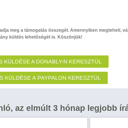
dja meg a támogatás összegét. Amennyiben megteheti, vál
ny küldés lehetőségét is. Köszönjük!
 KÜLDÉSE A DONABLY-N KERESZTÜL
S KÜLDÉSE A PAYPALON KERESZTÜL
ánló, az elmúlt 3 hónap legjobb ír