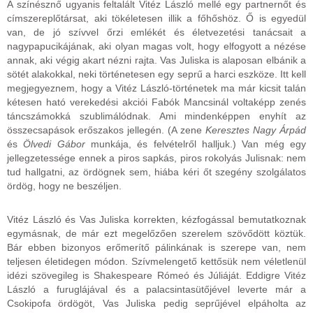
A színésznő ugyanis feltalált Vitéz László mellé egy partnernőt és
címszereplőtársat, aki tökéletesen illik a főhőshöz. Ő is egyedül
van, de jó szívvel őrzi emlékét és életvezetési tanácsait a
nagypapucikájának, aki olyan magas volt, hogy elfogyott a nézése
annak, aki végig akart nézni rajta. Vas Juliska is alaposan elbánik a
sötét alakokkal, neki történetesen egy seprű a harci eszköze. Itt kell
megjegyeznem, hogy a Vitéz László-történetek ma már kicsit talán
kétesen ható verekedési akciói Fabók Mancsinál voltaképp zenés
táncszámokká szublimálódnak. Ami mindenképpen enyhít az
összecsapások erőszakos jellegén. (A zene
Keresztes Nagy Árpád
és
Ölvedi Gábor
munkája, és felvételről halljuk.) Van még egy
jellegzetessége ennek a piros sapkás, piros rokolyás Julisnak: nem
tud hallgatni, az ördögnek sem, hiába kéri őt szegény szolgálatos
ördög, hogy ne beszéljen.
Vitéz László és Vas Juliska korrekten, kézfogással bemutatkoznak
egymásnak, de már ezt megelőzően szerelem szövődött köztük.
Bár ebben bizonyos erőmerítő pálinkának is szerepe van, nem
teljesen életidegen módon. Szívmelengető kettősük nem véletlenül
idézi szövegileg is Shakespeare Rómeó és Júliáját. Eddigre Vitéz
László a furuglájával és a palacsintasütőjével leverte már a
Csokipofa ördögöt, Vas Juliska pedig seprűjével elpáholta az