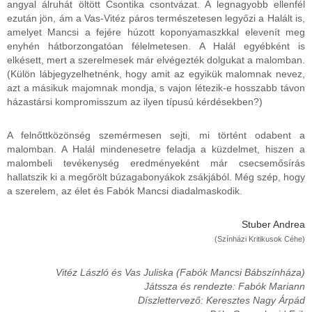
angyal álruhát öltött Csontika csontvázat. A legnagyobb ellenfél
ezután jön, ám a Vas-Vitéz páros természetesen legyőzi a Halált is,
amelyet Mancsi a fejére húzott koponyamaszkkal elevenít meg
enyhén hátborzongatóan félelmetesen. A Halál egyébként is
elkésett, mert a szerelmesek már elvégezték dolgukat a malomban.
(Külön lábjegyzelhetnénk, hogy amit az egyikük malomnak nevez,
azt a másikuk majomnak mondja, s vajon létezik-e hosszabb távon
házastársi kompromisszum az ilyen típusú kérdésekben?)
A felnőttközönség szemérmesen sejti, mi történt odabent a
malomban. A Halál mindenesetre feladja a küzdelmet, hiszen a
malombeli tevékenység eredményeként már csecsemősírás
hallatszik ki a megőrölt búzagabonyákok zsákjából. Még szép, hogy
a szerelem, az élet és Fabók Mancsi diadalmaskodik.
Stuber Andrea
(Színházi Kritikusok Céhe)
Vitéz László és Vas Juliska (Fabók Mancsi Bábszínháza)
Játssza és rendezte: Fabók Mariann
Díszlettervező: Keresztes Nagy Árpád