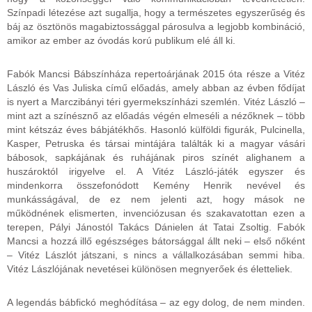
Színpadi létezése azt sugallja, hogy a természetes egyszerűség és
báj az ösztönös magabiztossággal párosulva a legjobb kombináció,
amikor az ember az óvodás korú publikum elé áll ki.
Fabók Mancsi Bábszínháza repertoárjának 2015 óta része a Vitéz
László és Vas Juliska című előadás, amely abban az évben fődíjat
is nyert a Marczibányi téri gyermekszínházi szemlén. Vitéz László –
mint azt a színésznő az előadás végén elmeséli a nézőknek – több
mint kétszáz éves bábjátékhős. Hasonló külföldi figurák, Pulcinella,
Kasper, Petruska és társai mintájára találták ki a magyar vásári
bábosok, sapkájának és ruhájának piros színét alighanem a
huszároktól irigyelve el. A Vitéz László-játék egyszer és
mindenkorra összefonódott Kemény Henrik nevével és
munkásságával, de ez nem jelenti azt, hogy mások ne
működnének elismerten, invenciózusan és szakavatottan ezen a
terepen, Pályi Jánostól Takács Dánielen át Tatai Zsoltig. Fabók
Mancsi a hozzá illő egészséges bátorsággal állt neki – első nőként
– Vitéz Lászlót játszani, s nincs a vállalkozásában semmi hiba.
Vitéz Lászlójának nevetései különösen megnyerőek és életteliek.
A legendás bábfickó meghódítása – az egy dolog, de nem minden.