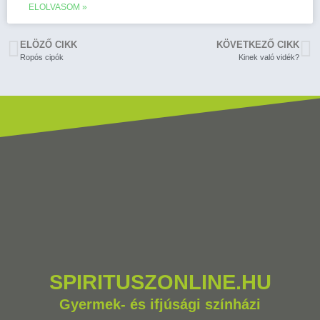
ELOLVASOM »
ELÖZŐ CIKK
KÖVETKEZŐ CIKK
Ropós cipók
Kinek való vidék?
SPIRITUSZONLINE.HU
Gyermek- és ifjúsági színházi