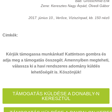
Báb: Grosschmid Erik
Zene: Keresztes Nagy Árpád, Ölvedi Gábor
2017. június 10., Verőce, Víziszínpad, kb. 150 néző
Cimkék:
Kérjük támogassa munkánkat! Kattintson gombra és
adja meg a támogatás összegét. Amennyiben megteheti,
válassza ki a havi rendszeres adomány küldés
lehetőségét is. Köszönjük!
TÁMOGATÁS KÜLDÉSE A DONABLY-N
KERESZTÜL