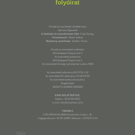
folyóirat
A kiadó és üzemeltető rövidített neve:
Spiritusz Egyesület
A kiadásért és üzemeltetésért felel:
Csák György
Főszerkesztő:
Stuber Andrea
Marketing vezető/web:
Szöllősi Tamás
*
A kiadó és üzemeltető székhelye:
1101 Budapest Pongrác köz 5.
Az üzemeltető postacíme:
1101 Budapest Pongrác köz 5.
Az üzemeltető bírósági nyilvántartási száma: 9640
Az üzemeltető adószáma:18174724-1-42
Az üzemeltető EU adószáma: HU18174724
Az üzemeltető bankszámlaszáma:
Magnet Bank
16200175-11534062-00000000
KAPCSOLATTARTÁS:
Telefon: +36 20 934 0972,
e-mail: info [@] spiritusz [.] hu
TÁRHELY:
CON MÉDIA Kft (6000 Kecskemét, Csóka u. 26.
Cégjegyzékszám: 03-09-115965. Adószám: 14275270-2-03
Név