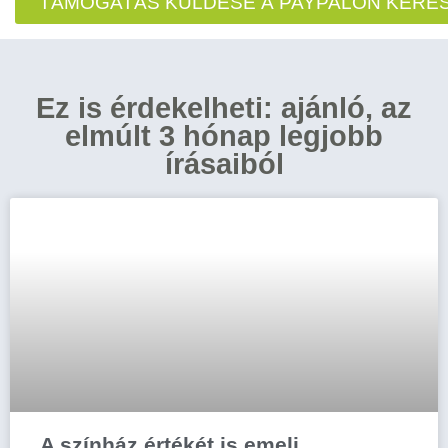
TÁMOGATÁS KÜLDÉSE A PAYPALON KERE
Ez is érdekelheti: ajánló, az
elmúlt 3 hónap legjobb
írásaiból
A színház értékét is emeli