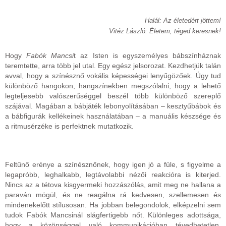
Halál: Az életedért jöttem!
Vitéz László: Életem, téged keresnek!
Hogy
Fabók Mancsi
t az Isten is egyszemélyes bábszínháznak
teremtette, arra több jel utal. Egy egész jelsorozat. Kezdhetjük talán
avval, hogy a színésznő vokális képességei lenyűgözőek. Úgy tud
különböző hangokon, hangszínekben megszólalni, hogy a lehető
legteljesebb valószerűséggel beszél több különböző szereplő
szájával. Magában a bábjáték lebonyolításában – kesztyűbábok és
a bábfigurák kellékeinek használatában – a manuális készsége és
a ritmusérzéke is perfektnek mutatkozik.
Feltűnő erénye a színésznőnek, hogy igen jó a füle, s figyelme a
legapróbb, leghalkabb, legtávolabbi nézői reakcióra is kiterjed.
Nincs az a tétova kisgyermeki hozzászólás, amit meg ne hallana a
paraván mögül, és ne reagálna rá kedvesen, szellemesen és
mindenekelőtt stílusosan. Ha jobban belegondolok, elképzelni sem
tudok Fabók Mancsinál slágfertigebb nőt. Különleges adottsága,
hogy a közönséggel való kommunikációban tévedhetetlen.