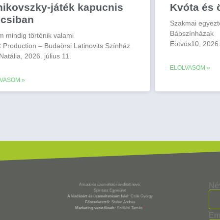
nikovszky-játék kapucnis
Kvóta és 
lcsiban
Szakmai egyezt
Bábszínházak
m mindig történik valami
Eötvös10, 2026.
 Production – Budaörsi Latinovits Színház
 Natália, 2026. július 11.
ELOLVASOM »
VASOM »
Né
A kiadó és üzemeltető rövidített neve:
Spiritusz Egyesület
A kiadásért és üzemeltetésért felel:
Csák György
Főszerkesztő:
Stuber Andrea
Marketing vezető/web:
Szöllősi Tamás
*
Em