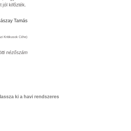
jól kifőzték.
Jászay Tamás
zi Kritikusok Céhe)
ötti nézőszám
assza ki a havi rendszeres