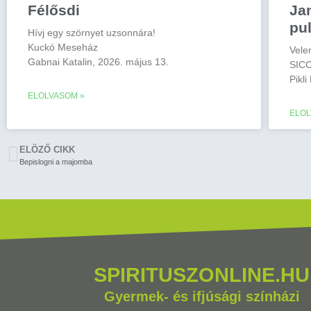
Félősdi
Ja
pu
Hívj egy szörnyet uzsonnára!
Kuckó Meseház
Vele
Gabnai Katalin, 2026. május 13.
SICC
Pikli
ELOLVASOM »
ELOL
ELÖZŐ CIKK
Bepislogni a majomba
SPIRITUSZONLINE.HU
Gyermek- és ifjúsági színházi