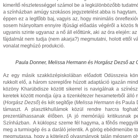
kimerítő részletességgel számol be a legkülönbözőbb tudatmódo
a színházban amúgy szokásos jegyzetelést abba is hagytam, ne
éppen ez a legfőbb baj, vagyis az, hogy minimális önreflexió
sosem hiányoltam ennyire ifjúsági előadás végéről a közös f
ugyanis szinte ugyanaz a nő áll előttünk, aki az óra elején: a
fájdalmát nem tudja (nem akarja?) megmutatni, holott ettől 
vonalat meghúzó produkció.
Paula Donner, Melissa Hermann és Horgász Dezső az
Az egy másik szakközépiskolában előadott Odüsszeia kö
rukkolt elő, a három szereplőre húzott adaptáció igazán min
közöny Kharübdisze között sikerrel is navigálnak a színé
keretek között mondja újra a tizenkétezer hexameterből áll
(
Horgász Dezső
) és két segítője (
Melissa Hermann
és Paula D
támaszt. A plasztikhullámok közül rendre harcra fogha
prezentálhassanak élőben. (A jó memóriájú kritikusnak 
Színházban. A küklopsz szeme fél hagyma, a főhős meggyilkol
meg a turmixgép és a daráló jelentik. A görög ebédmenübe tork
megmutassa, hogy a kötelező olvasmányok talán mégsem olyan