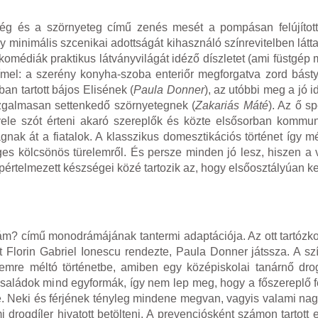
ég és a szörnyeteg című zenés mesét a pompásan felújított
inimális szcenikai adottságát kihasználó színrevitelben látt
 komédiák praktikus látványvilágát idéző díszletet (ami füstgép
rímel: a szerény konyha-szoba enteriőr megforgatva zord básty
an tartott bájos Elisének (
Paula Donner
), az utóbbi meg a jó 
zgalmasan settenkedő szörnyetegnek (
Zakariás Máté
). Az ő sp
ele szót érteni akaró szereplők és közte elsősorban kommun
ak át a fiatalok. A klasszikus domesztikációs történet így 
es kölcsönös türelemről. És persze minden jó lesz, hiszen a v
értelmezett készségei közé tartozik az, hogy elsőosztályúan ke
zzám? című monodrámájának tantermi adaptációja. Az ott tartóz
et Florin Gabriel Ionescu rendezte, Paula Donner játssza. A s
emre méltó történetbe, amiben egy középiskolai tanárnő drog
g családok mind egyformák, így nem lep meg, hogy a főszereplő 
e. Neki és férjének tényleg mindene megvan, vagyis valami nag
drogdíler hivatott betölteni. A prevenciósként számon tartott 