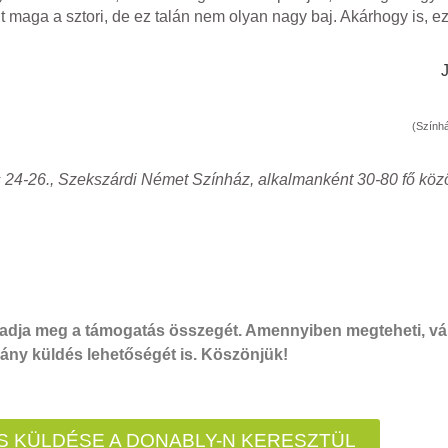
 maga a sztori, de ez talán nem olyan nagy baj. Akárhogy is, ezt 
(Színhá
 24-26., Szekszárdi Német Színház, alkalmanként 30-80 fő köz
dja meg a támogatás összegét. Amennyiben megteheti, vál
ny küldés lehetőségét is. Köszönjük!
 KÜLDÉSE A DONABLY-N KERESZTÜL