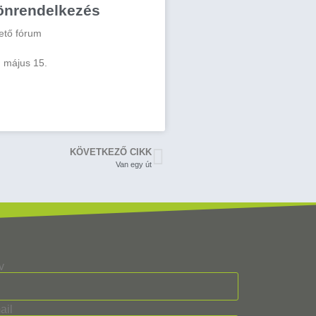
önrendelkezés
ető fórum
 május 15.
KÖVETKEZŐ CIKK
Van egy út
v
ail