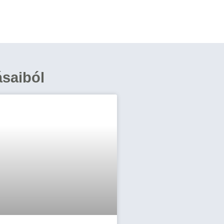
ásaiból