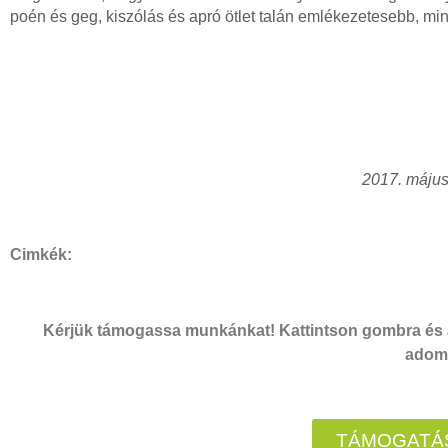
poén és geg, kiszólás és apró ötlet talán emlékezetesebb, mint
2017. május
Cimkék:
Kérjük támogassa munkánkat! Kattintson gombra és a
adomá
TÁMOGATÁS