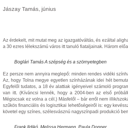
Jászay Tamás, június
Az érdekelt, mit mutat meg az igazgatóváltás, és ezáltal ali
a 30 ezres lélekszámú város itt tanuló fiataljainak. Három e
Boglári Tamás A szépség és a szörnyetegben
Ez persze nem annyira meglepő: minden rendes vidéki színhá
Az, hogy Tolna megye egyetlen színházának idei hét bemutatój
Egyfelől tudatos, a 18 év alattiak igényeivel számoló progr
van itt. (Kíváncsi lennék, hogy a 2004-ben az első próbálk
Mégiscsak ez volna a cél.) Másfelől – bár erről nem illik/sz
szűkös financiális és logisztikai lehetőségeiről is: egy kevéss
követel egy színes, szélesvásznú nagyszínpadi produkció be
Frank Ildikó, Melissa Hermann, Paula Donner