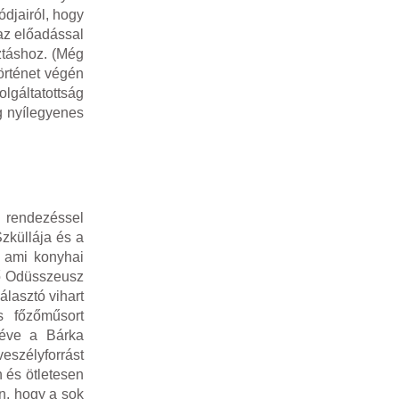
ódjairól, hogy
az előadással
ztáshoz. (Még
örténet végén
olgáltatottság
g nyílegyenes
s rendezéssel
zküllája és a
, ami konyhai
lő Odüsszeusz
álasztó vihart
s főzőműsort
 éve a Bárka
eszélyforrást
n és ötletesen
n, hogy a sok