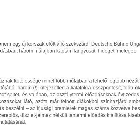
ghanem egy új korszak előtt álló szekszárdi Deutsche Bühne Ung
lőadásban, három műfajban kaptam langyosat, hideget, meleget.
znak kötelessége minél több műfajban a lehető legtöbb nézőt 
ából három (!) kifejezetten a fiatalokra összpontosít, több ok
amot sejtet, és valóban, az osztálytermi előadásoknak évtized
ozásokat látó, azóta már felnőtt diákokból színházjáró embe
okás beszélni – az ifjúsági premierek magas száma közvetve bes
zereplős, díszlet-jelmez nélküli tantermi előadás kiállítása kiseb
mutatásánál.