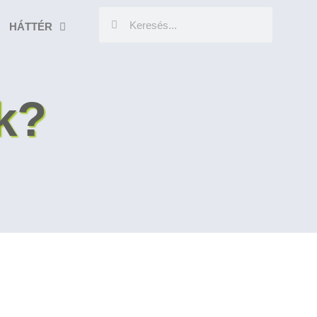
HÁTTÉR
k?