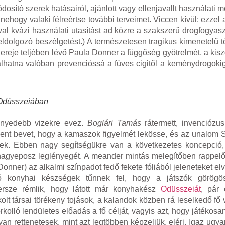
sító szerek hatásairól, ajánlott vagy ellenjavallt használati m
hogy valaki félreértse további terveimet. Viccen kívül: ezzel 
val kvázi használati utasítást ad közre a szakszerű drogfogyas
eldolgozó beszélgetést.) A természetesen tragikus kimenetelű t
z ereje teljében lévő Paula Donner a függőség gyötrelmét, a kisz
válhatna valóban prevencióssá a füves cigitől a keménydrogoki
 Odüsszeiában
nnyedebb vizekre evez.
Boglári Tamás
rátermett, invenciózu
dent bevet, hogy a kamaszok figyelmét lekösse, és az unalom S
szek. Ebben nagy segítségükre van a következetes koncepció
ó nagyeposz leglényegét. A meander mintás melegítőben rappe
onner) az alkalmi színpadot fedő fekete fóliából jeleneteket elv
tó konyhai készségek tűnnek fel, hogy a játszók görögö
persze rémlik, hogy látott már konyhakész
Odüsszeiát
, pár
t társai törékeny tojások, a kalandok közben rá leselkedő fő v
olló lendületes előadás a fő célját, vagyis azt, hogy játékosa
 rettenetesek, mint azt legtöbben képzeljük, eléri. Igaz ugya