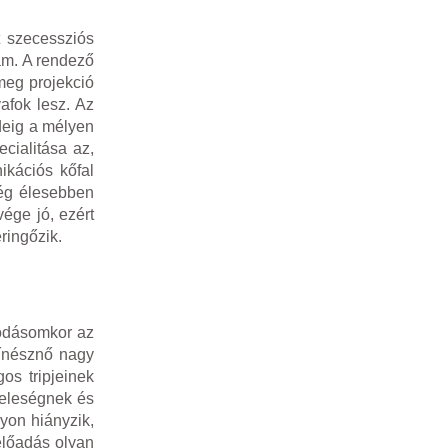
 szecessziós
am. A rendező
 meg projekció
afok lesz. Az
ideig a mélyen
ecialitása az,
ikációs kőfal
még élesebben
ége jó, ezért
ringőzik.
kodásomkor az
zínésznő nagy
os tripjeinek
feleségnek és
yon hiányzik,
előadás olyan