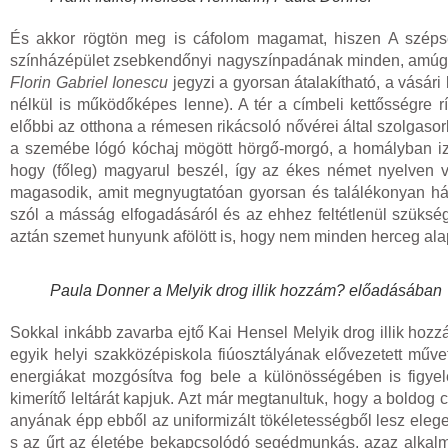
És akkor rögtön meg is cáfolom magamat, hiszen A széps
színházépület zsebkendőnyi nagyszínpadának minden, amúgy m
Florin Gabriel Ionescu
jegyzi a gyorsan átalakítható, a vásári
nélkül is működőképes lenne). A tér a címbeli kettősségre 
előbbi az otthona a rémesen rikácsoló nővérei által szolgasorb
a szemébe lógó kóchaj mögött hörgő-morgó, a homályban i
hogy (főleg) magyarul beszél, így az ékes német nyelven v
magasodik, amit megnyugtatóan gyorsan és találékonyan hágn
szól a másság elfogadásáról és az ehhez feltétlenül szükség
aztán szemet hunyunk afölött is, hogy nem minden herceg alap
Paula Donner a Melyik drog illik hozzám? előadásában
Sokkal inkább zavarba ejtő Kai Hensel Melyik drog illik ho
egyik helyi szakközépiskola fiúosztályának elővezetett műv
energiákat mozgósítva fog bele a különösségében is figyel
kimerítő leltárát kapjuk. Azt már megtanultuk, hogy a boldo
anyának épp ebből az uniformizált tökéletességből lesz eleg
s az űrt az életébe bekapcsolódó segédmunkás, azaz alkalmi 