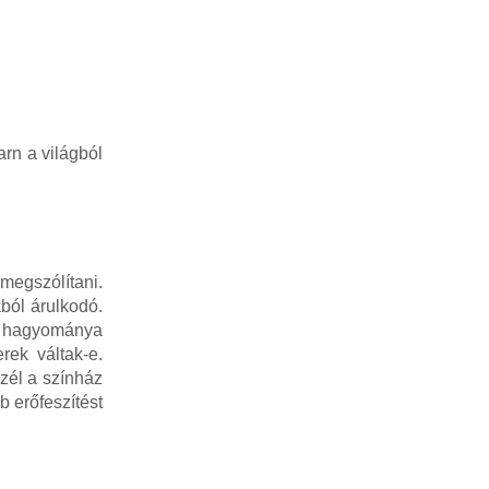
arn a világból
megszólítani.
ból árulkodó.
es hagyománya
rek váltak-e.
zél a színház
b erőfeszítést