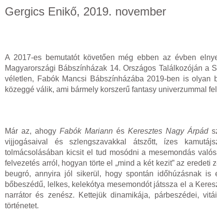
Gergics Enikő, 2019. november
A 2017-es bemutatót követően még ebben az évben elnyer
Magyarországi Bábszínházak 14. Országos Találkozóján a Szí
véletlen, Fabók Mancsi Bábszínházába 2019-ben is olyan 
közeggé válik, ami bármely korszerű fantasy univerzummal fel
Már az, ahogy
Fabók Mariann
és
Keresztes Nagy Árpád
sz
vijjogásaival és szlengszavakkal átszőtt, ízes kamutá
tolmácsolásában kicsit el tud mosódni a mesemondás valósá
felvezetés arról, hogyan törte el „mind a két kezit” az eredet
beugró, annyira jól sikerül, hogy spontán időhúzásnak is
bőbeszédű, lelkes, kelekótya mesemondót játssza el a Kereszte
narrátor és zenész. Kettejük dinamikája, párbeszédei, vi
történetet.