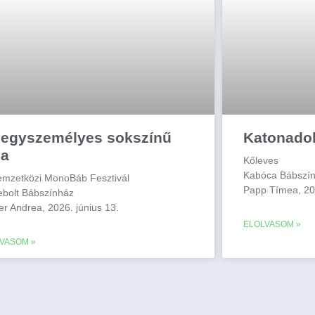
 egyszemélyes sokszínű
Katonado
ca
Kőleves
Kabóca Bábszí
Nemzetközi MonoBáb Fesztivál
Papp Tímea, 20
bolt Bábszínház
er Andrea, 2026. június 13.
ELOLVASOM »
VASOM »