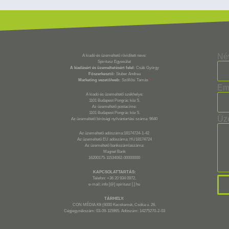
Né
A kiadó és üzemeltető rövidített neve:
Spiritusz Egyesület
A kiadásért és üzemeltetésért felel:
Csák György
Főszerkesztő:
Stuber Andrea
Marketing vezető/web:
Szöllősi Tamás
*
Em
A kiadó és üzemeltető székhelye:
1101 Budapest Pongrác köz 5.
Az üzemeltető postacíme:
1101 Budapest Pongrác köz 5.
Üz
Az üzemeltető bírósági nyilvántartási száma: 9640
Az üzemeltető adószáma:18174724-1-42
Az üzemeltető EU adószáma: HU18174724
Az üzemeltető bankszámlaszáma:
Magnet Bank
16200175-11534062-00000000
KAPCSOLATTARTÁS:
Telefon: +36 20 934 0972,
e-mail: info [@] spiritusz [.] hu
TÁRHELY:
CON MÉDIA Kft (6000 Kecskemét, Csóka u. 26.
Cégjegyzékszám: 03-09-115965. Adószám: 14275270-2-03