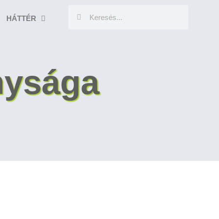
HÁTTÉR
nysága