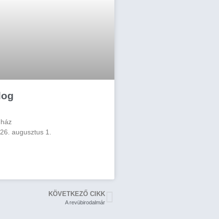
log
nház
26. augusztus 1.
KÖVETKEZŐ CIKK
A revübirodalmár