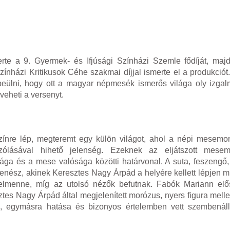
te a 9. Gyermek- és Ifjúsági Színházi Szemle fődíját, maj
nházi Kritikusok Céhe szakmai díjjal ismerte el a produkció
beülni, hogy ott a magyar népmesék ismerős világa oly izga
veheti a versenyt.
ínre lép, megteremt egy külön világot, ahol a népi mesem
jszólásával hihető jelenség. Ezeknek az eljátszott mes
ga és a mese valósága közötti határvonal. A suta, feszengő,
i zenész, akinek Keresztes Nagy Árpád a helyére kellett lépjen 
 elmenne, míg az utolsó nézők befutnak. Fabók Mariann elő
s Nagy Árpád által megjelenített morózus, nyers figura mellett
tái, egymásra hatása és bizonyos értelemben vett szembenál