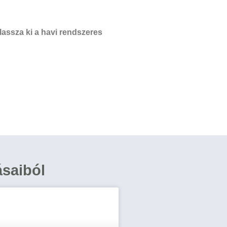
assza ki a havi rendszeres
ásaiból