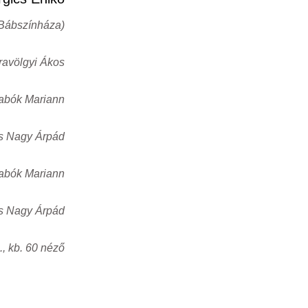
 Bábszínháza)
travölgyi Ákos
abók Mariann
s Nagy Árpád
abók Mariann
es Nagy Árpád
, kb. 60 néző