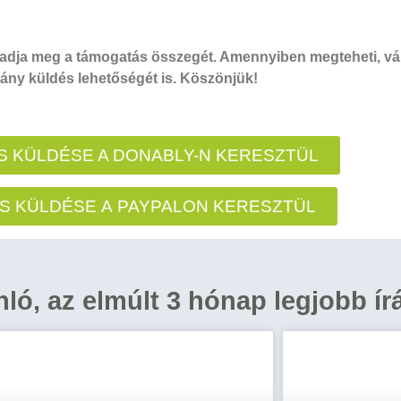
dja meg a támogatás összegét. Amennyiben megteheti, vál
ny küldés lehetőségét is. Köszönjük!
 KÜLDÉSE A DONABLY-N KERESZTÜL
S KÜLDÉSE A PAYPALON KERESZTÜL
ánló, az elmúlt 3 hónap legjobb ír