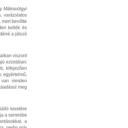
gy
Mátravölgyi
, varázslatos
, mert benőtte
den kellék és
dérré a játszó
taiban viszont
ájú ezüstálarc
t, kifejezően
s egyértelmű,
ja van minden
 ráadásul meg
álló keretére
arja a semmibe
antásokkal, a
ja, pedig már