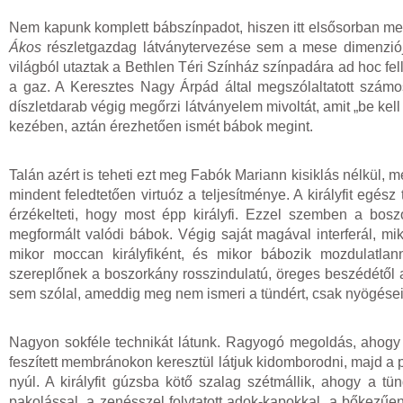
Nem kapunk komplett bábszínpadot, hiszen itt elsősorban m
Ákos
részletgazdag látványtervezése sem a mese dimenziój
világból utaztak a Bethlen Téri Színház színpadára ad hoc fellé
a gaz. A Keresztes Nagy Árpád által megszólaltatott számo
díszletdarab végig megőrzi látványelem mivoltát, amit „be kell
kezében, aztán érezhetően ismét bábok megint.
Talán azért is teheti ezt meg Fabók Mariann kisiklás nélkül, 
mindent feledtetően virtuóz a teljesítménye. A királyfit egész 
érzékelteti, hogy most épp királyfi. Ezzel szemben a boszo
megformált valódi bábok. Végig saját magával interferál, mi
mikor moccan királyfiként, és mikor bábozik mozdulatlann
szereplőnek a boszorkány rosszindulatú, öreges beszédétől a
sem szólal, ameddig meg nem ismeri a tündért, csak nyögéseit
Nagyon sokféle technikát látunk. Ragyogó megoldás, ahogy a
feszített membránokon keresztül látjuk kidomborodni, majd a p
nyúl. A királyfit gúzsba kötő szalag szétmállik, ahogy a tü
pakolással, a zenésszel folytatott adok-kapokkal, a bőkezűe