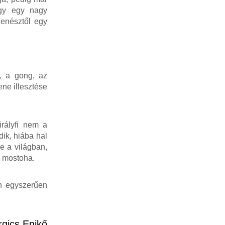
ogy egy nagy
zenésztől egy
, a gong, az
ne illesztése
irályfi nem a
ik, hiába hal
e a világban,
k mostoha.
an egyszerűen
gics Enikő