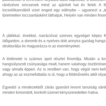
ránézésre sincsenek mind az ajánlott hat év felett. A 
locsolókannából vizet enged egy edénybe – ugyanezt a „te
türelmetlen loccsantásként láthatjuk. Helyén van minden finom
A játékkal, énekkel, narrációval szerves egységet képez
ütőgardon, a doromb és a nyelves dob annyira gazdag hangzás
strukturálja és magyarázza is az eseményeket.
A történetet is számos apró részlet finomítja. Miután a ki
hangsúlyozott csúnyasága miatt, hanem valahogy ösztönösen 
vagy almafa éppen. Az is rendben van, hogy végül nem kell 
ahogy az az eszmefuttatás is ül, hogy a földművelés attól ol
Egyedül a mindezekből zárás gyanánt levont tanulság sántí
minden kimondott, konkrét üzenet kényszeredetten hatna.