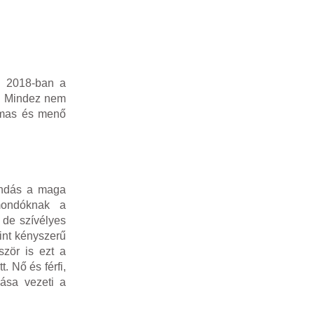
d 2018-ban a
t. Mindez nem
lmas és menő
ondás a maga
emondóknak a
 de szívélyes
mint kényszerű
ször is ezt a
. Nő és férfi,
lása vezeti a