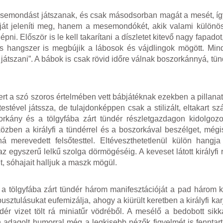
esemondást játszanak, és csak másodsorban magát a mesét, í
át jeleníti meg, hanem a mesemondókét, akik valami különös
pni. Először is le kell takarítani a díszletet kitevő nagy fapadot
s hangszer is megbújik a lábosok és vájdlingok mögött. Min
 játszani”. A bábok is csak rövid időre válnak boszorkánnyá, tün
mert a szó szoros értelmében vett bábjátéknak ezekben a pillana
testével játssza, de tulajdonképpen csak a stilizált, eltakart sz
rkány és a tölgyfába zárt tündér részletgazdagon kidolgozot
közben a királyfi a tündérrel és a boszorkával beszélget, mégi
á merevedett felsőtesttel. Eltéveszthetetlenül külön hang
z egyszerű lelkű szolga dörmögéséig. A keveset látott királyfi
, sóhajait halljuk a maszk mögül.
 tölgyfába zárt tündér három manifesztációját a pad három ki
usztulásukat eufemizálja, ahogy a kiürült keretben a királyfi k
ndér vizet tölt rá miniatűr vödréből. A mesélő a bedobott sikk
n adagolt humorral még a legkisebb nézők figyelmét is fenntart