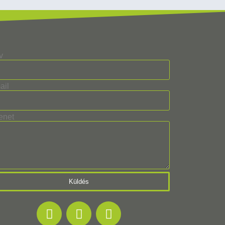
v
ail
enet
Küldés