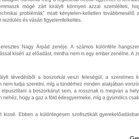
fémmaszk mögé zárt királyfi könnyeit azzal szemlélteti, h
chnikai problémák” miatt kénytelen-kelletlen továbbmesélő 
 rezdülés és vásári figyelemfelkeltés.
 Keresztes Nagy Árpád zenéje. A számos különféle hangszer
sal kíséri az előadást, mintha nem is egy ember zenélne. A ze
rályfi tévedésből a boszorkát veszi feleségül, a szerelmes k
nem tudja szeretni, míg a tündérhez minden alakjában vonzód
elpusztítani a boszorkányt sem, a rossznak is megvan a hely
yan nehéz, hogy a gaz a föld édesgyermeke, míg a gyümölcs csa
t kissé. Ebben a különlegesen szofisztikált gyerekelőadásb
Ger