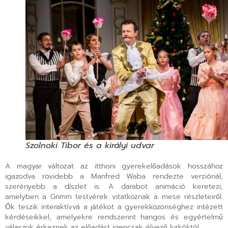
Szolnoki Tibor és a királyi udvar
A magyar változat az itthoni gyerekelőadások hosszához
igazodva rövidebb a Manfred Waba rendezte verziónál,
szerényebb a díszlet is. A darabot animáció keretezi,
amelyben a Grimm testvérek vitatkoznak a mese részleteiről.
Ők teszik interaktívvá a játékot a gyerekközönséghez intézett
kérdéseikkel, amelyekre rendszerint hangos és egyértelmű
válaszok érkeznek az előadást igencsak élvező lurkóktól.