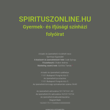
SPIRITUSZONLINE.HU
Gyermek- és ifjúsági színházi
folyóirat
A kiadó és üzemeltető rövidített neve:
Spiritusz Egyesület
A kiadásért és üzemeltetésért felel:
Csák György
Főszerkesztő:
Stuber Andrea
Marketing vezető/web:
Szöllősi Tamás
*
A kiadó és üzemeltető székhelye:
1101 Budapest Pongrác köz 5.
Az üzemeltető postacíme:
1101 Budapest Pongrác köz 5.
Az üzemeltető bírósági nyilvántartási száma: 9640
Az üzemeltető adószáma:18174724-1-42
Az üzemeltető EU adószáma: HU18174724
Az üzemeltető bankszámlaszáma:
Magnet Bank
16200175-11534062-00000000
KAPCSOLATTARTÁS: