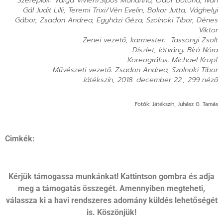
Szereplők: Varga Vivien/Sipos Marianna, Ódor Botond, Iván
Gál Judit Lilli, Teremi Trixi/Vén Evelin, Bokor Jutta, Vághelyi
Gábor, Zsadon Andrea, Egyházi Géza, Szolnoki Tibor, Dénes
Viktor
Zenei vezető, karmester: Tassonyi Zsolt
Díszlet, látvány: Bíró Nóra
Koreográfus: Michael Kropf
Művészeti vezető: Zsadon Andrea, Szolnoki Tibor
Játékszín, 2018. december 22., 299 néző
Fotók: Játékszín, Juhász G. Tamás
Cimkék:
Kérjük támogassa munkánkat! Kattintson gombra és adja
meg a támogatás összegét. Amennyiben megteheti,
válassza ki a havi rendszeres adomány küldés lehetőségét
is. Köszönjük!