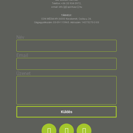
Telefon: +36 20 934 0972,
e-mail: info [@] spiritusz [.] hu
TÁRHELY:
CON MÉDIA Kft (6000 Kecskemét, Csóka u. 26.
Cégjegyzékszám: 03-09-115965. Adószám: 14275270-2-03
Név
Email
Üzenet
Küldés