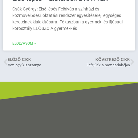
Csák György: Első lépés Felhívás a színházi és
közművelődési, oktatási rendszer egyesítésére, egységes
kereteinek kialakítására. Fókuszban a gyermek- és ifjúsági
korosztály ELŐSZÓ A gyermek- és
ELOLVASOM »
ELÖZŐ CIKK
KÖVETKEZŐ CIKK
Van egy kis szárnya
Fafejűek a mandarinhéjon