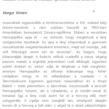
A
Varga Vivien
musicalnek egyszerűbb a történetvezetése a XIX. század eleji
Grimm-mesénél, s nem sokban hasonlít az 1950-ben
Amerikában bemutatott Disney-rajzfilmre. Ebben a verzióban
Hamupipőke apja él – ez nehezíti, hogy megértsük a lány
szolgasorba taszítását. Az apa a lány elnyomását a gyermek
visszahúzódó magatartásaként értelmezi, majd azt mondja, „kár
volt feleségül venni ezt az asszonyt”, és hagyni, hogy
kihasználják lányát. A funkció nélküli családfő a mese végéig
passzív marad, a legtöbb jelenetben csak álldogál, egyetlen
szólót énekel el, ekkor adja át lányának a báli meghívót,
amelyre Hamupipőke az elhunyt édesanyja régi, fehér
ruhájában megy el. Az előadásban a madarak – a
Táncművészeti Egyetem gyermek növendékei és a Kropf
Balett – több jelenetben is táncolnak, összeszedik a lencsét
Hamupipőke helyett, de a ruhavarrás, a jó tündér-vonal itt
kimarad. Így a lány csak azért fut el a herceg elől, mert
szégyenlős. A cipője sem üvegből van, amelynek alapján
keresi őt a herceg a bál után, s végül rá is akad választottjára.