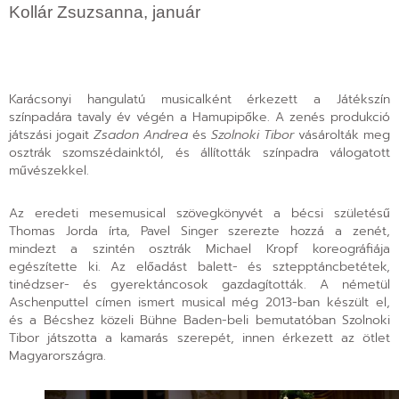
Kollár Zsuzsanna, január
Karácsonyi hangulatú musicalként érkezett a Játékszín
színpadára tavaly év végén a Hamupipőke. A zenés produkció
játszási jogait
Zsadon Andrea
és
Szolnoki Tibor
vásárolták meg
osztrák szomszédainktól, és állították színpadra válogatott
művészekkel.
Az eredeti mesemusical szövegkönyvét a bécsi születésű
Thomas Jorda írta, Pavel Singer szerezte hozzá a zenét,
mindezt a szintén osztrák Michael Kropf koreográfiája
egészítette ki. Az előadást balett- és sztepptáncbetétek,
tinédzser- és gyerektáncosok gazdagították. A németül
Aschenputtel címen ismert musical még 2013-ban készült el,
és a Bécshez közeli Bühne Baden-beli bemutatóban Szolnoki
Tibor játszotta a kamarás szerepét, innen érkezett az ötlet
Magyarországra.