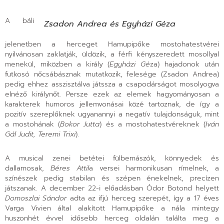
A báli
Zsadon Andrea és Egyházi Géza
jelenetben a herceget Hamupipőke mostohatestvérei
nyilvánosan zaklatják, üldözik, a férfi kényszeredett mosollyal
menekül, miközben a király (
Egyházi Gé
za) hajadonok után
futkosó nőcsábásznak mutatkozik, felesége (Zsadon Andrea)
pedig ehhez asszisztálva játssza a csapodárságot mosolyogva
elnéző királynőt. Persze ezek az elemek hagyományosan a
karakterek humoros jellemvonásai közé tartoznak, de így a
pozitív szereplőknek ugyanannyi a negatív tulajdonságuk, mint
a mostohának (
Bokor Jutta
) és a mostohatestvéreknek (
Iván
Gál Judit, Teremi Trixi
).
A musical zenei betétei fülbemászók, könnyedek és
dallamosak,
Béres Attil
a versei harmonikusan rímelnek, a
színészek pedig stabilan és szépen énekelnek, precízen
játszanak. A december 22-i előadásban Ódor Botond helyett
Domoszlai Sándor
adta az ifjú herceg szerepét, így a 17 éves
Varga Vivien által alakított Hamupipőke a nála mintegy
huszonhét évvel idősebb herceg oldalán találta meg a