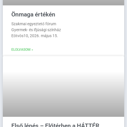
Önmaga értékén
Szakmai egyeztető fórum
Gyermek- és ifjúsági színház
Eötvös10, 2026. május 15.
ELOLVASOM »
Első lépés – Előtérben a HÁTTÉR