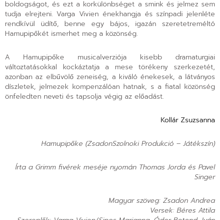
boldogságot, és ezt a korkülönbséget a smink és jelmez sem
tudja elrejteni. Varga Vivien énekhangja és színpadi jelenléte
rendkívül üdítő, benne egy bájos, igazán szeretetreméltó
Hamupipőkét ismerhet meg a közönség.
A Hamupipőke musicalverziója kisebb dramaturgiai
változtatásokkal kockáztatja a mese törékeny szerkezetét,
azonban az elbűvölő zeneiség, a kiváló énekesek, a látványos
díszletek, jelmezek kompenzálóan hatnak, s a fiatal közönség
önfeledten neveti és tapsolja végig az előadást.
Kollár Zsuzsanna
Hamupipőke (ZsadonSzolnoki Produkció – Játékszín)
Írta a Grimm fivérek meséje nyomán Thomas Jorda és Pavel
Singer
Magyar szöveg: Zsadon Andrea
Versek: Béres Attila