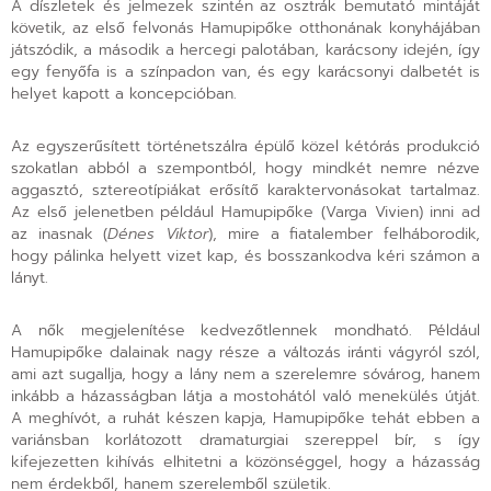
A díszletek és jelmezek szintén az osztrák bemutató mintáját
követik, az első felvonás Hamupipőke otthonának konyhájában
játszódik, a második a hercegi palotában, karácsony idején, így
egy fenyőfa is a színpadon van, és egy karácsonyi dalbetét is
helyet kapott a koncepcióban.
Az egyszerűsített történetszálra épülő közel kétórás produkció
szokatlan abból a szempontból, hogy mindkét nemre nézve
aggasztó, sztereotípiákat erősítő karaktervonásokat tartalmaz.
Az első jelenetben például Hamupipőke (Varga Vivien) inni ad
az inasnak (
Dénes Viktor
), mire a fiatalember felháborodik,
hogy pálinka helyett vizet kap, és bosszankodva kéri számon a
lányt.
A nők megjelenítése kedvezőtlennek mondható. Például
Hamupipőke dalainak nagy része a változás iránti vágyról szól,
ami azt sugallja, hogy a lány nem a szerelemre sóvárog, hanem
inkább a házasságban látja a mostohától való menekülés útját.
A meghívót, a ruhát készen kapja, Hamupipőke tehát ebben a
variánsban korlátozott dramaturgiai szereppel bír, s így
kifejezetten kihívás elhitetni a közönséggel, hogy a házasság
nem érdekből, hanem szerelemből születik.